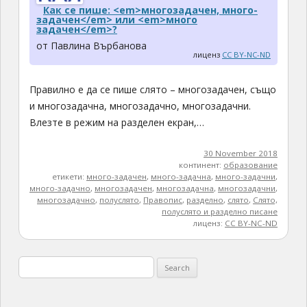
Как се пише: <em>многозадачен, много-
задачен</em> или <em>много
задачен</em>?
от Павлина Върбанова
лиценз
CC BY-NC-ND
Правилно е да се пише слято – многозадачен, също
и многозадачна, многозадачно, многозадачни.
Влезте в режим на разделен екран,…
30 November 2018
континент:
образование
етикети:
много-задачен
,
много-задачна
,
много-задачни
,
много-задачно
,
многозадачен
,
многозадачна
,
многозадачни
,
многозадачно
,
полуслято
,
Правопис
,
разделно
,
слято
,
Слято,
полуслято и разделно писане
лиценз:
CC BY-NC-ND
Search
for: