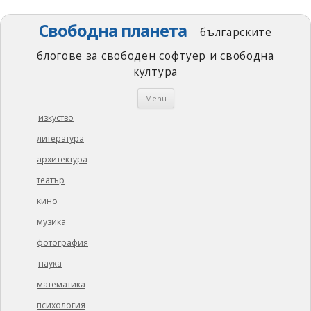
Свободна планета
българските
блогове за свободен софтуер и свободна
култура
Skip
Menu
to
content
изкуство
литература
архитектура
театър
кино
музика
фотография
наука
математика
психология