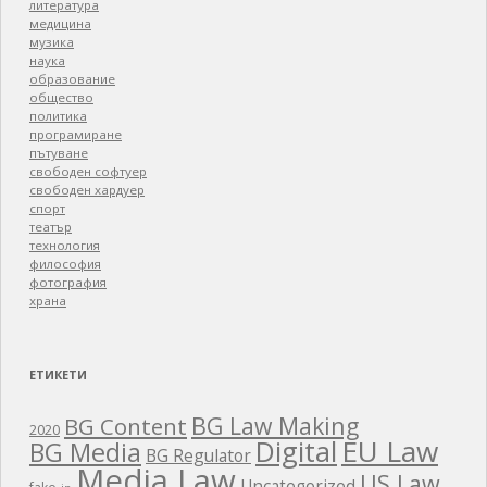
литература
медицина
музика
наука
образование
общество
политика
програмиране
пътуване
свободен софтуер
свободен хардуер
спорт
театър
технология
философия
фотография
храна
ЕТИКЕТИ
BG Law Making
BG Content
2020
EU Law
Digital
BG Media
BG Regulator
Media Law
US Law
Uncategorized