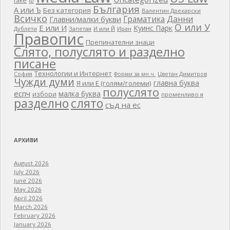
fake
ip
България
А или Ъ
Без категория
Валентин Дрехарски
Всичко
Граматика
Данни
Главни/малки букви
О или У
Е или И
Куинс Парк
Дублети
Запетая
И или Й
Иран
Правопис
Препинателни знаци
Слято, полуслято и разделно
писане
Технологии и Интернет
Цветан Димитров
София
Форми за мн.ч.
Чужди думи
главна буква
Я или Е (голям/големи)
полуслято
еспч
малка буква
избори
променливо я
разделно
слято
съд на ес
АРХИВИ
August 2026
July 2026
June 2026
May 2026
April 2026
March 2026
February 2026
January 2026