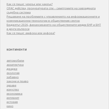
Как се пише: чекрък или чакрък?
OFAC действа, прокуратурата спи – симптомите на завладяната
съдебна система
Решаване на проблемите с управлението на информационните и
комуникационни технологии в обществения сектор
Бюджетът 2026, финансирането на обществените медии БНР и БНТ
и други въпроси
Как се пише: амфора или анфора?
КОНТИНЕНТИ
автомобили
архитектура
джаджи
екология
забавно
закони и право
здраве
изкуство
икономика
интернет
история
кино