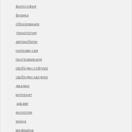
философия
физика
образование
технология
автомобили
направи сам
програмиране
свободен софтуер
свободен хардуер
джаджи
интернет
здраве
екология
храна
медицина