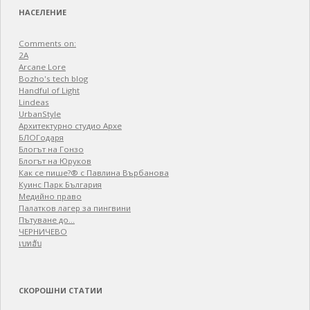
НАСЕЛЕНИЕ
Comments on:
2A
Arcane Lore
Bozho's tech blog
Handful of Light
Lindeas
UrbanStyle
Архитектурно студио Архе
БЛОГодаря
Блогът на Гонзо
Блогът на Юруков
Как се пише?® с Павлина Върбанова
Куинс Парк България
Медийно право
Палатков лагер зa пингвини
Пътуване до…
ЧЕРНИЧЕВО
เบทฮับ
СКОРОШНИ СТАТИИ