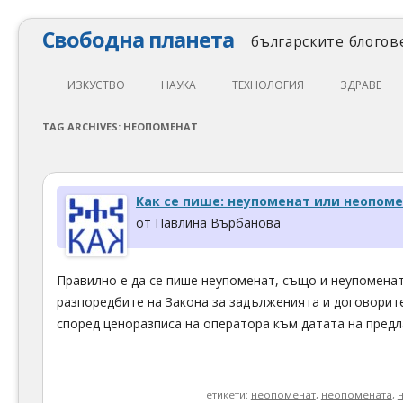
Свободна планета
българските блогове
ИЗКУСТВО
НАУКА
ТЕХНОЛОГИЯ
ЗДРАВЕ
ЛИТЕРАТУРА
МАТЕМАТИКА
АВТОМОБИЛИ
ЕКОЛОГИЯ
TAG ARCHIVES:
НЕОПОМЕНАТ
АРХИТЕКТУРА
ПСИХОЛОГИЯ
НАПРАВИ САМ
ХРАНА
ТЕАТЪР
ФИЛОСОФИЯ
ПРОГРАМИРАНЕ
МЕДИЦИНА
Как се пише: неупоменат или неопом
КИНО
ФИЗИКА
СВОБОДЕН СОФТУЕР
СПОРТ
от Павлина Върбанова
МУЗИКА
ОБРАЗОВАНИЕ
СВОБОДЕН ХАРДУЕР
Правилно е да се пише неупоменат, също и неупоменат
ФОТОГРАФИЯ
ДЖАДЖИ
разпоредбите на Закона за задълженията и договорите
ИНТЕРНЕТ
според ценоразписа на оператора към датата на предл
етикети:
неопоменат
,
неопомената
,