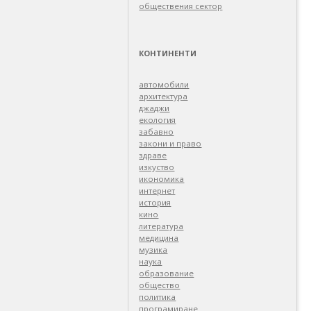
обществения сектор
КОНТИНЕНТИ
автомобили
архитектура
джаджи
екология
забавно
закони и право
здраве
изкуство
икономика
интернет
история
кино
литература
медицина
музика
наука
образование
общество
политика
програмиране