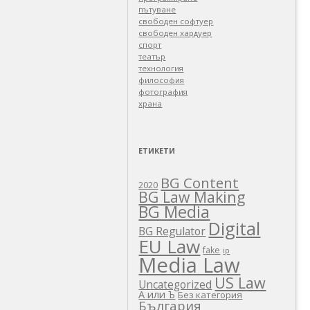
пътуване
свободен софтуер
свободен хардуер
спорт
театър
технология
философия
фотография
храна
ЕТИКЕТИ
BG Content
2020
BG Law Making
BG Media
Digital
BG Regulator
EU Law
fake
ip
Media Law
US Law
Uncategorized
А или Ъ
Без категория
България