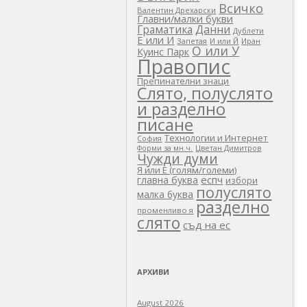
Всичко
Валентин Дрехарски
Главни/малки букви
Граматика
Данни
Дублети
Е или И
Запетая
И или Й
Иран
О или У
Куинс Парк
Правопис
Препинателни знаци
Слято, полуслято
и разделно
писане
Технологии и Интернет
София
Цветан Димитров
Форми за мн.ч.
Чужди думи
Я или Е (голям/големи)
еспч
главна буква
избори
полуслято
малка буква
разделно
променливо я
слято
съд на ес
АРХИВИ
August 2026