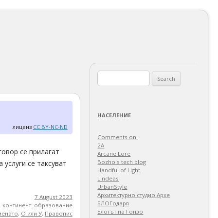
Search
for:
НАСЕЛЕНИЕ
лиценз
CC BY-NC-ND
Comments on:
2A
говор се прилагат
Arcane Lore
Bozho's tech blog
 услуги се таксуват
Handful of Light
Lindeas
UrbanStyle
Архитектурно студио Архе
7 August 2023
БЛОГодаря
континент:
образование
Блогът на Гонзо
менато
,
О или У
,
Правопис