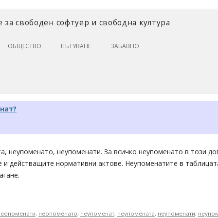
 за свободен софтуер и свободна култура
Skip
ОБЩЕСТВО
ПЪТУВАНЕ
ЗАБАВНО
to
content
ЗАКОНИ И ПРАВО
ИКОНОМИКА
ИСТОРИЯ
енат?
ПОЛИТИКА
ЦИФРОВИ ПРАВА
а, неупоменато, неупоменати. За всичко неупоменато в този до
 и действащите нормативни актове. Неупоменатите в таблицата
агане.
неопоменати
,
неопоменато
,
неупоменат
,
неупомената
,
неупоменати
,
неупо