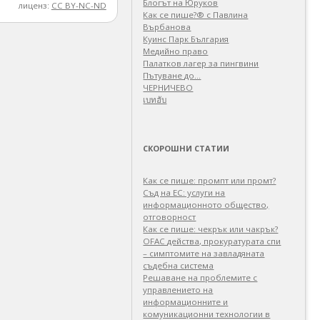
Блогът на Юруков
лиценз:
CC BY-NC-ND
Как се пише?® с Павлина
Върбанова
Куинс Парк България
Медийно право
Палатков лагер зa пингвини
Пътуване до…
ЧЕРНИЧЕВО
เบทฮับ
СКОРОШНИ СТАТИИ
Как се пише: промпт или промт?
Съд на ЕС: услуги на
информационното общество,
отговорност
Как се пише: чекрък или чакрък?
OFAC действа, прокуратурата спи
– симптомите на завладяната
съдебна система
Решаване на проблемите с
управлението на
информационните и
комуникационни технологии в