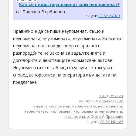
Как се пише: неупоменат или неопоменат?
от Павлина Върбанова
лиценз
CC BY-NC-ND
Правилно е да се пише неупоменат, също и
неупомената, неупоменато, неупоменати. За всичко
неупоменато в този договор се прилагат
разпоредбите на Закона за задълженията и
договорите и действащите нормативни актове.
Неупоменатите в таблицата услуги се таксуват
според ценоразписа на оператора към датата на
предлагане.
7 August 2023
континент:
образование
етикети:
неопоменат
,
неопомената
,
неопоменати
,
неопоменато
,
неупоменат
,
неупомената
,
неупоменати
,
неупоменато
,
О или У
,
Правопис
лиценз:
CC BY-NC-ND