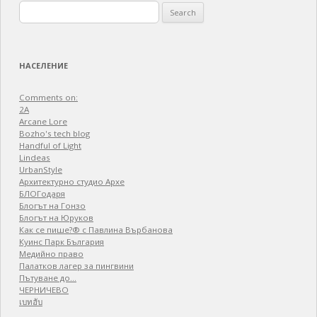
Search
for:
НАСЕЛЕНИЕ
Comments on:
2A
Arcane Lore
Bozho's tech blog
Handful of Light
Lindeas
UrbanStyle
Архитектурно студио Архе
БЛОГодаря
Блогът на Гонзо
Блогът на Юруков
Как се пише?® с Павлина Върбанова
Куинс Парк България
Медийно право
Палатков лагер зa пингвини
Пътуване до…
ЧЕРНИЧЕВО
เบทฮับ