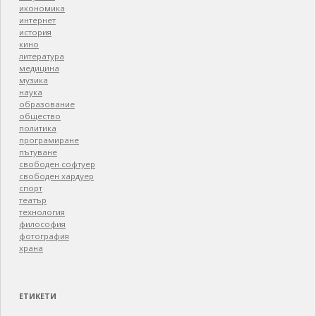
икономика
интернет
история
кино
литература
медицина
музика
наука
образование
общество
политика
програмиране
пътуване
свободен софтуер
свободен хардуер
спорт
театър
технология
философия
фотография
храна
ЕТИКЕТИ