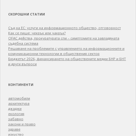
СКОРОШНИ СТАТИИ
Съд на ЕС: услуги на информационното общество, отговорност
Как се пише: чекрък или чакрък?
OFAC действа, прокуратурата спи – симптомите на завладяната
съдебна система
Решаване на проблемите с управлението на информационните и
комуникационни технологии в обществения сектор
Бюджетът 2026, финансирането на обществените медии БНР и БНТ
и други въпроси
КОНТИНЕНТИ
автомобили
архитектура
джаджи
екология
забавно
закони и право
здраве
изкуство