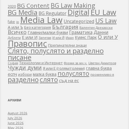
BG Law Making
BG Content
2020
EU Law
Digital
BG Media
BG Regulator
Media Law
US Law
Uncategorized
fake
ip
България
А или Ъ
Без категория
Валентин Дрехарски
Всичко
Граматика
Данни
Главни/малки букви
О или У
Е или И
Куинс Парк
Дублети
Запетая
И или Й
Иран
Правопис
Препинателни знаци
Слято, полуслято и разделно
писане
Технологии и Интернет
Цветан Димитров
София
Форми за мн.ч.
Чужди думи
главна буква
Я или Е (голям/големи)
полуслято
еспч
малка буква
избори
променливо я
разделно
слято
съд на ес
АРХИВИ
August 2026
July 2026
June 2026
May 2026