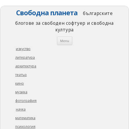
Свободна планета
българските
блогове за свободен софтуер и свободна
култура
Skip
Menu
to
content
изкуство
литература
архитектура
театър
кино
музика
фотография
наука
математика
психология