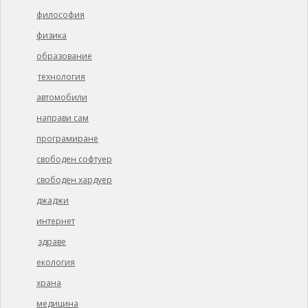
философия
физика
образование
технология
автомобили
направи сам
програмиране
свободен софтуер
свободен хардуер
джаджи
интернет
здраве
екология
храна
медицина