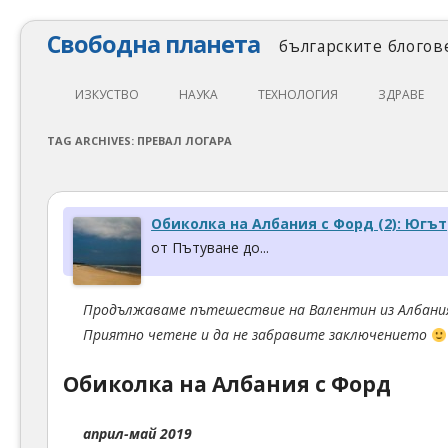
Свободна планета
българските блогове
ИЗКУСТВО
НАУКА
ТЕХНОЛОГИЯ
ЗДРАВЕ
ЛИТЕРАТУРА
МАТЕМАТИКА
АВТОМОБИЛИ
ЕКОЛОГИЯ
TAG ARCHIVES:
ПРЕВАЛ ЛОГАРА
АРХИТЕКТУРА
ПСИХОЛОГИЯ
НАПРАВИ САМ
ХРАНА
ТЕАТЪР
ФИЛОСОФИЯ
ПРОГРАМИРАНЕ
МЕДИЦИНА
Обиколка на Албания с Форд (2): Югът
КИНО
ФИЗИКА
СВОБОДЕН СОФТУЕР
СПОРТ
от Пътуване до...
МУЗИКА
ОБРАЗОВАНИЕ
СВОБОДЕН ХАРДУЕР
Продължаваме пътешествие на Валентин из Албани
ФОТОГРАФИЯ
ДЖАДЖИ
Приятно четене и да не забравите заключението
ИНТЕРНЕТ
Обиколка на Албания с Форд
април-май 2019