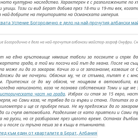
вното културно наследство. Характерен е с разположените по 
 улици. Този си вид Берат добива през 18-ти и 19-ти век, кога
т най-добрите на територията на Османската империя.
ие Богородично е дело на най-прочутия албански майстор-зограф Онуфри. С
ат на едно кръстовище нямаше табели за посоките и спрях д
 картата града, а той ми посочи кой път да хвана. После на с
а може ли да го закарам. Качих го и се запознахме, казваше се
дложи да ме почерпи. Обясних му, че се стъмва, пътят е с мно
. Притесних се да му обясня, че нощувам в автомобила, вз
гледна написаното, каза че познава собственика Томи и ще ме 
 историческата част на града
. Избрах си стая за 15 евро, наст
ерпя, но Сами каза, че трябва да си върви и стана. Попитах го а
3 километра и ще се прибере пеша. Не му предложих да го зака
 да си счупя автомобила. Разделихме се като приятели и Сами 
а на руски, но се разбирахме през цялото време. Останах дълб
о и после си тръгна пеша за в къщи в тъмнината.