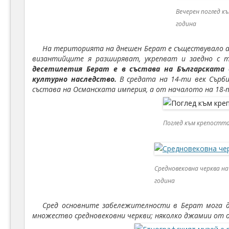
Вечерен поглед к
година
На територията на днешен Берат е съществувало ант
византийците я разширяват, укрепват и заедно с 
десетилетия Берат е в състава на Българската 
културно наследство.
В средата на 14-ти век Сърби
състава на Османската империя, а от началото на 18-т
Поглед към крепостта
Средновековна черква н
година
Сред основните забележителности в Берат мога да
множество средновековни черкви; няколко джамии от о