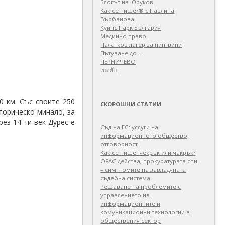
Блогът на Юруков
Как се пише?® с Павлина
Върбанова
Куинс Парк България
Медийно право
Палатков лагер зa пингвини
Пътуване до…
ЧЕРНИЧЕВО
เบทฮับ
0 км. Със своите 250
СКОРОШНИ СТАТИИ
сторическо минало, за
ез 14-ти век Дурес е
Съд на ЕС: услуги на
информационното общество,
отговорност
Как се пише: чекрък или чакрък?
OFAC действа, прокуратурата спи
– симптомите на завладяната
съдебна система
Решаване на проблемите с
управлението на
информационните и
комуникационни технологии в
обществения сектор