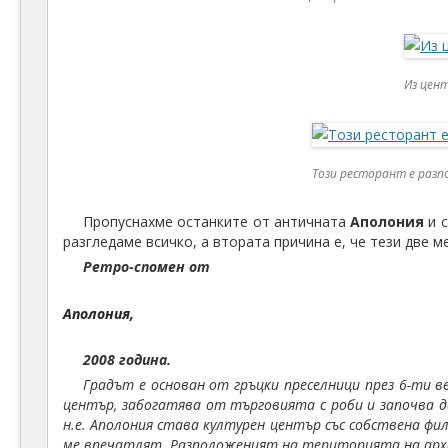
Из цен
Този ресторант е разп
Пропуснахме останките от античната
Аполония
и с
разгледаме всичко, а втората причина е, че тези две 
Ретро-спомен от
Аполония,
2008 година.
Градът е основан от гръцки преселници през 6-ти в
център, забогатява от търговията с роби и започва д
н.е. Аполония става културен център със собствена ф
ме впечатлят. Разположеният на територията на архе