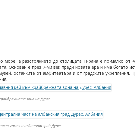
о море, а разстоянието до столицата Тирана е по-малко от 4
ата. Основан е през 7-ми век преди новата ера и има богато и
узей, останките от амфитеатъра и от градските укрепления. Пр
ния.
 крайбрежната зона на Дурес
лна част на албанския град Дурес