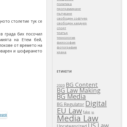
политика
програмиране
пътуване
свободен софтуер
дното столетие тук се
свободен хардуер
спорт
театър
 в града бих посочил
технология
амията на Етем бей,
философия
блокове от времето на
фотография
товарен и шофирането
храна
ЕТИКЕТИ
BG Content
2020
BG Law Making
BG Media
Digital
BG Regulator
EU Law
fake
ip
Media Law
US Law
Uncategorized