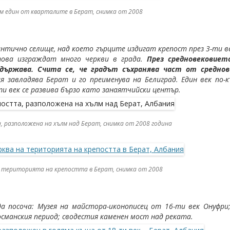
ъм един от кварталите в Берат, снимка от 2008
ично селище, над което гърците издигат крепост през 3-ти век
това изграждат много черкви в града.
През средновековиет
държава. Счита се, че градът съхранява част от среднов
я завладява Берат и го преименува на Белиград. Един век по-к
и век се развива бързо като занаятчийски център.
, разположена на хълм над Берат, снимка от 2008 година
а територията на крепостта в Берат, снимка от 2008
 посоча: Музея на майстора-иконописец от 16-ти век Онуфри;
сманския период; сводестия каменен мост над реката.