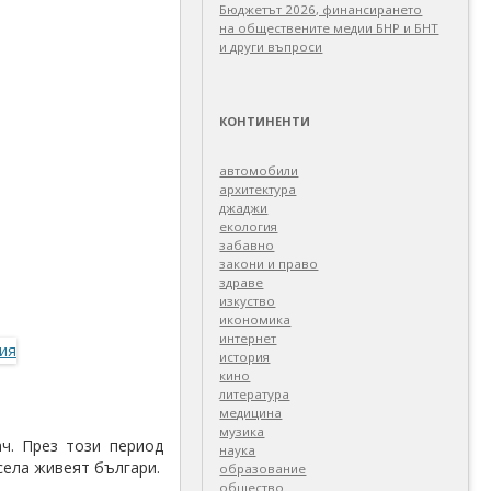
Бюджетът 2026, финансирането
на обществените медии БНР и БНТ
и други въпроси
КОНТИНЕНТИ
автомобили
архитектура
джаджи
екология
забавно
закони и право
здраве
изкуство
икономика
интернет
история
кино
литература
медицина
музика
ч. През този период
наука
села живеят българи.
образование
общество