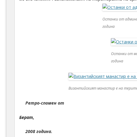
Останки от админи
година
Останки от ма
година
Византийският манастир е на територ
Ретро-спомен от
Берат,
2008 година.