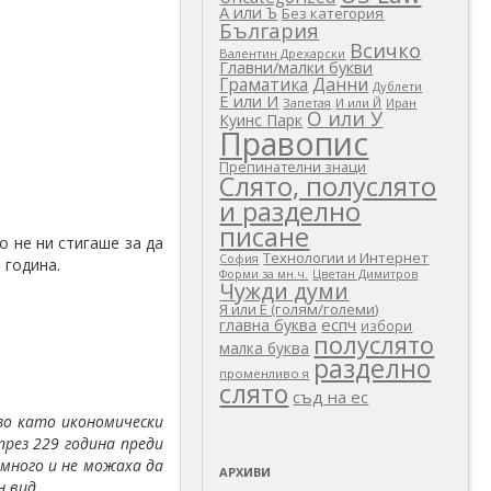
А или Ъ
Без категория
България
Всичко
Валентин Дрехарски
Главни/малки букви
Граматика
Данни
Дублети
Е или И
Запетая
И или Й
Иран
О или У
Куинс Парк
Правопис
Препинателни знаци
Слято, полуслято
и разделно
писане
о не ни стигаше за да
Технологии и Интернет
София
 година.
Цветан Димитров
Форми за мн.ч.
Чужди думи
Я или Е (голям/големи)
еспч
главна буква
избори
полуслято
малка буква
разделно
променливо я
слято
съд на ес
рзо като икономически
рез 229 година преди
 много и не можаха да
АРХИВИ
 вид.