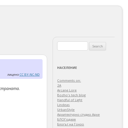
Search
for:
НАСЕЛЕНИЕ
лиценз
CC BY-NC-ND
Comments on:
2A
 страната.
Arcane Lore
Bozho's tech blog
Handful of Light
Lindeas
UrbanStyle
Архитектурно студио Архе
БЛОГодаря
Блогът на Гонзо