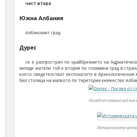
част втора
Южна Албания
Албанският град
Дурес
се е разпрострял по крайбрежието на Адриатическ
хиляди жители той е втория по големина град в стран
което свидетелстват експонатите в Археологическия м
бил столица на малкото по територия княжество Алба
Поглед от главния кей към
Историческата центра