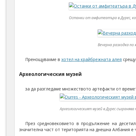
Останки от амфитеатъра в Дурес, койт
Вечерна разходка по 
Пренощувахме в
хотел на крайбрежната алея
срещу 
Археологическия музей
за да разгледаме множеството артефакти от времет
Археологическият музей в Дурeс съхраня
През средновековието в продължение на десетил
значителна част от територията на днешна Албания е 