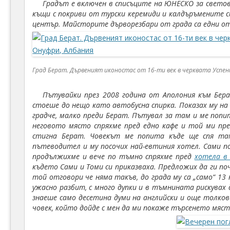
Градът е включен в списъците на ЮНЕСКО за свето
къщи с покриви от турски керемиди и калдъръмените си
център. Майсторите дърворезбари от града са едни о
Град Берат. Дървеният иконостас от 16-ти век в черквата Успен
Пътувайки през 2008 година от Аполония към Бер
стоеше до нещо като автобусна спирка. Показах му на
градче, малко преди Берат. Пътувал за там и ме попит
неговото място спряхме пред едно кафе и той ми пре
стигна Берат. Човекът ме попита къде ще спя там
пътеводител и му посочих най-евтиния хотел. Сами по
продължихме и вече по тъмно спряхме пред
хотела в
където Сами и Томи си приказваха. Предложих да ги поч
той отговори че няма такъв, до града му са „само“ 1
ужасно разбит, с много дупки и в тъмнината рискувах
знаеше само десетина думи на английски и още толков
човек, който дойде с мен да ми покаже търсенето мяст