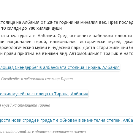
 столица на Албания от
20
-те години на миналия век. През после
т
10
хиляди до
700
хиляди души.
та и културата в Албания. Сред основните забележителности
зи национален герой, националния исторически музей, дж
 археологическия музей и чудесния парк. Доста стари жилищни 
 ги прави приятни на външен вид. Автомобилният трафик е на
Скендербег в албанската столица Тирана
я музей на столицата Тирана
и сгради и градът е обновен в значителна степен