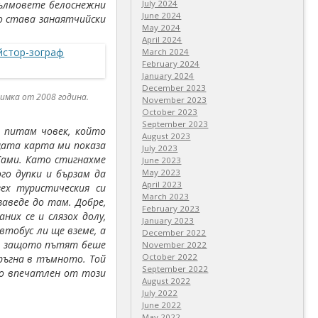
хълмовете белоснежни
July 2024
June 2024
то става занаятчийски
May 2024
April 2024
March 2024
February 2024
January 2024
December 2023
нимка от 2008 година.
November 2023
October 2023
September 2023
а питам човек, който
August 2023
ъщата карта ми показа
July 2023
 Сами. Като стигнахме
June 2023
го дупки и бързам да
May 2023
April 2023
ех туристическия си
March 2023
заведе до там. Добре,
February 2023
аних се и слязох долу,
January 2023
втобус ли ще вземе, а
December 2022
рам защото пътят беше
November 2022
October 2022
тръгна в тъмното. Той
September 2022
око впечатлен от този
August 2022
July 2022
June 2022
May 2022