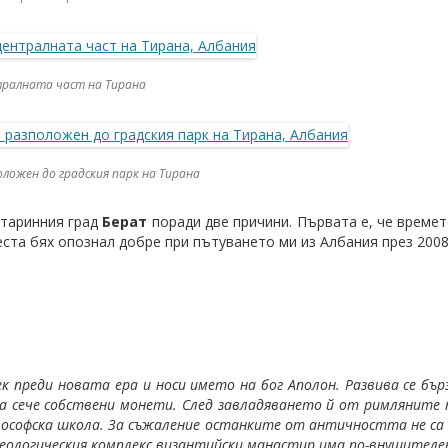
тралната част на Тирана
оложен до градския парк на Тирана
таринния град
Берат
поради две причини. Първата е, че времет
места бях опознал добре при пътуването ми из Албания през 2008
ек преди новата ера и носи името на бог Аполон. Развива се бъ
а сече собствени монети. След завладяването й от римляните п
илософска школа. За съжаление останките от античността не са
ологическия комплекс византийски манастир има по-внушителен