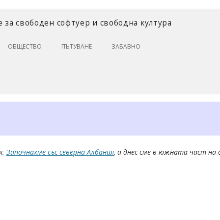
 за свободен софтуер и свободна култура
Skip
ОБЩЕСТВО
ПЪТУВАНЕ
ЗАБАВНО
to
content
ЗАКОНИ И ПРАВО
ИКОНОМИКА
ИСТОРИЯ
ПОЛИТИКА
ЦИФРОВИ ПРАВА
я.
Започнахме със северна Албания
, а днес сме в южната част на