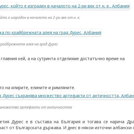
о е изграден в началото на 2-ри век от н. е.
крайбрежната алея на град Дурес
главния кей, а на сутринта отделихме достатъчно време на
о на илирите, елините и римляните.
ва множество артефакти от античността
етия Дурес е в състава на България и тогава се нарича Дра
част от Българската държава. И днес в някои източни албански 