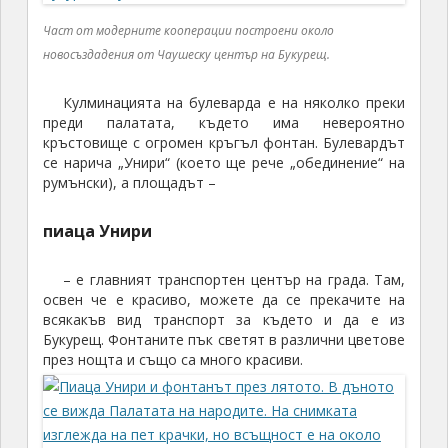
Част от модерните кооперации построени около
новосъздадения от Чаушеску център на Букурещ
.
Кулминацията на булеварда е на няколко преки
преди палатата, където има невероятно
кръстовище с огромен кръгъл фонтан. Булевардът
се нарича „Унири“ (което ще рече „обединение“ на
румънски), а площадът –
пиаца Унири
– е главният транспортен център на града. Там,
освен че е красиво, можете да се прекачите на
всякакъв вид транспорт за където и да е из
Букурещ. Фонтаните пък светят в различни цветове
през нощта и също са много красиви.