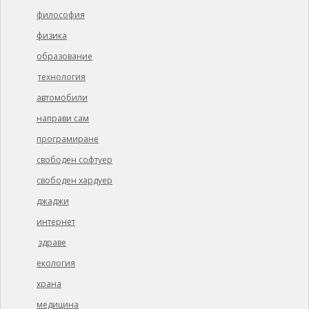
философия
физика
образование
технология
автомобили
направи сам
програмиране
свободен софтуер
свободен хардуер
джаджи
интернет
здраве
екология
храна
медицина