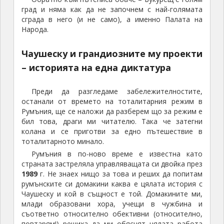
град и няма как да не започнем с най-голямата
сграда в него (и не само), а именно Палата на
Народа.
Чаушеску и грандиозните му проекти
– историята на една диктатура
Преди да разгледаме забележителностите,
останали от времето на тоталитарния режим в
Румъния, ще се наложи да разберем що за режим е
бил това, драги ми читателю. Така че затегни
колана и се приготви за едно пътешествие в
тоталитарното минало.
Румъния в по-ново време е известна като
страната застреляла управляващата си двойка през
1989
г. Не знаех нищо за това и реших да попитам
румънските си домакини каква е цялата история с
Чаушеску и кой в същност е той. Домакините ми,
млади образовани хора, учещи в чужбина и
съответно относително обективни (относително,
повтарям!) решиха да ми обяснят цялата работа