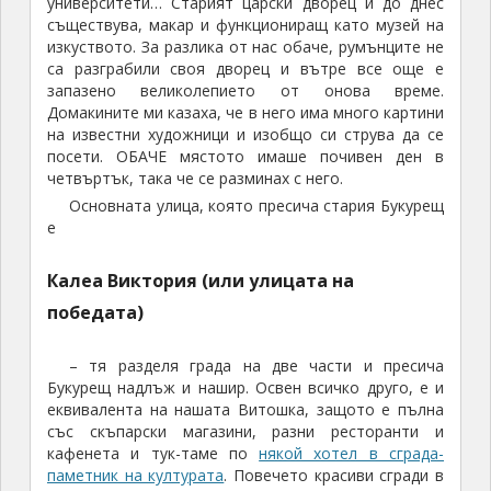
университети… Старият царски дворец и до днес
съществува, макар и функциониращ като музей на
изкуството. За разлика от нас обаче, румънците не
са разграбили своя дворец и вътре все още е
запазено великолепието от онова време.
Домакините ми казаха, че в него има много картини
на известни художници и изобщо си струва да се
посети. ОБАЧЕ мястото имаше почивен ден в
четвъртък, така че се разминах с него.
Основната улица, която пресича стария Букурещ
е
Калеа Виктория (или улицата на
победата)
– тя разделя града на две части и пресича
Букурещ надлъж и нашир. Освен всичко друго, е и
еквивалента на нашата Витошка, защото е пълна
със скъпарски магазини, разни ресторанти и
кафенета и тук-таме по
някой хотел в сграда-
паметник на културата
. Повечето красиви сгради в