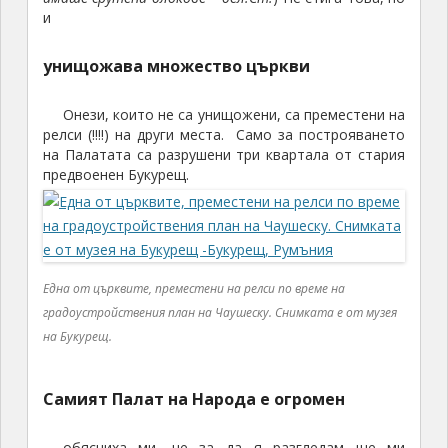
и
унищожава множество църкви
Онези, които не са унищожени, са преместени на
релси (!!!!) на други места. Само за построяването
на Палатата са разрушени три квартала от стария
предвоенен Букурещ.
Една от църквите, преместени на релси по време на
градоустройствения план на Чаушеску. Снимката е от музея
на Букурещ.
Самият Палат на Народа е огромен
обясниха ми, че за да я разгледам ще ми