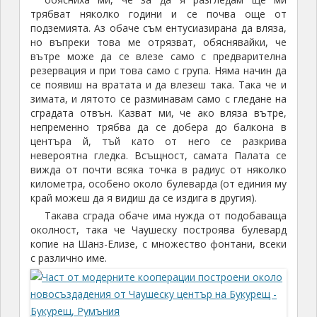
трябват няколко години и се почва още от
подземията. Аз обаче съм ентусиазирана да вляза,
но въпреки това ме отрязват, обяснявайки, че
вътре може да се влезе само с предварителна
резервация и при това само с група. Няма начин да
се появиш на вратата и да влезеш така. Така че и
зимата, и лятото се разминавам само с гледане на
сградата отвън. Казват ми, че ако вляза вътре,
непременно трябва да се добера до балкона в
центъра й, тъй като от него се разкрива
невероятна гледка. Всъщност, самата Палата се
вижда от почти всяка точка в радиус от няколко
километра, особено около булеварда (от единия му
край можеш да я видиш да се издига в другия).
Такава сграда обаче има нужда от подобаваща
околност, така че Чаушеску построява булевард
копие на Шанз-Елизе, с множество фонтани, всеки
с различно име.