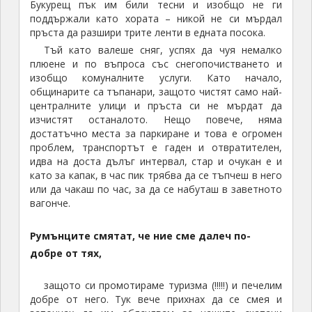
Букурещ пък им били тесни и изобщо не ги
поддържали като хората – никой не си мърдал
пръста да разшири трите ленти в едната посока.
Тъй като валеше сняг, успях да чуя немалко
плюене и по въпроса със снегопочистването и
изобщо комуналните услуги. Като начало,
общинарите са тъпанари, защото чистят само най-
централните улици и пръста си не мърдат да
изчистят останалото. Нещо повече, няма
достатъчно места за паркиране и това е огромен
проблем, транспортът е гаден и отвратителен,
идва на доста дълъг интервал, стар и очукан е и
като за капак, в час пик трябва да се тъпчеш в него
или да чакаш по час, за да се набуташ в заветното
вагонче.
Румънците смятат, че ние сме далеч по-
добре от тях,
защото си промотираме туризма (!!!!!) и печелим
добре от него. Тук вече прихнах да се смея и