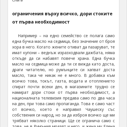
ограничения върху всичко, дори стоките
от първа необходимост
Например – на едно семейство се полага само
една бучка масло на седмица, без значение от броя
хора в него. Когато жените отиват да пазаруват, те
имат купони – веднъж изразходвали дажбата, няма
откъде да си набавят повече храна. Една бучка
масло на седмица може да ти се вижда като доста,
драги читателю, но румънците си хапват доста
масло, така че никак не е много. В добавка към
всичко това, токът, газта, водата и отоплението
спират почти всеки ден, в магазините трудно се
намират дори стоки от първа необходимост, а
националната телевизия предава само по два часа
на ден, при това само пропаганда. Това е само част
от всичко, което е направил Чаушеску със
собствения си народ, но за да изброя всичко ще ми
трябват няколко страници. Ще се огранича само с
това, че в Румъния мразят и него, и жена му Елена