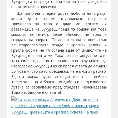
Букурещ са съсредоточени или на тази улица, или
на някоя нейна пресечка.
Ще започна с една доста любопитна сграда,
която дълго време възприемах погрешно.
Причината за това е дядо ми. Когато ни
развеждаше из Букурещ преди
15
години (за това
мааалко по-късно), беше обяснил, че това е
сградата на операта. Тогава толкова се впечатлих
от старовремската сграда с красиви колони и
кръгла форма, че тя остана един от символите на
Букурещ в главата ми. Така че през август, когато
тръгваме една интернационална групичка да
изследваме Букурещ и аз си правя устата да отидем
до това място като обещавам, че е много красиво.
Едната мацка пуска локация (явно на нейния
телефон нещата бачкат по-добре) и след известно
лутане се озоваваме пред сградата. Изненадаааа!
Това изобщо не е операта!