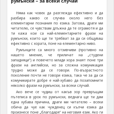
румънски – за всеки случай
Няма как човек да разглежда ефективно и да
разбира какво се случва около него без
елементарни познания по езика. Затова, драги ми
читателю, се чувствам длъжна да те ограмотя и да
ти кажа кои са най-елементарните фрази на
румънски, които ще ти трябват за да си общуваш
ефективно с хората, поне на елементарно ниво.
Румънците са много отзивчиви (противно на
нашето мнение, че приличат на „студени
западняци“) и повечето млади хора знаят поне три
фрази на английски, но за сложна комуникация
трудно може да се говори. По-възрастното
поколение почти не говори езика, така че за да си
комуникирате добре е най-хубаво да позапомните
няколко фрази на румънски, за всеки случай.
Ако вече се чудиш от какъв зор превръщам
пътеписа в урок по румънски, веднага ще ти дам
една хубава причина, драги ми читателю – всеки
обича да чуе как чужденец си кълчи езика да
произнесе поне „благодаря“ на неговия език. Ако ги