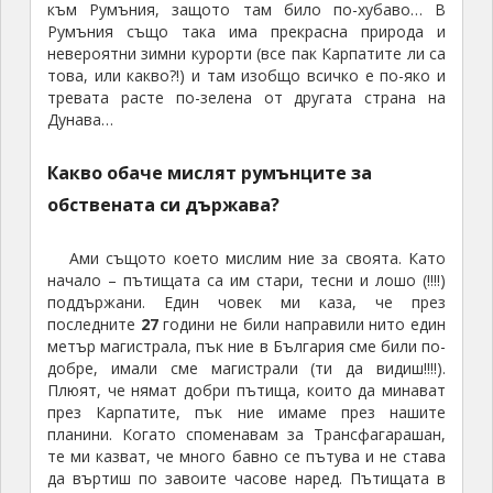
към Румъния, защото там било по-хубаво… В
Румъния също така има прекрасна природа и
невероятни зимни курорти (все пак Карпатите ли са
това, или какво?!) и там изобщо всичко е по-яко и
тревата расте по-зелена от другата страна на
Дунава…
Какво обаче мислят румънците за
обствената си държава?
Ами същото което мислим ние за своята. Като
начало – пътищата са им стари, тесни и лошо (!!!!)
поддържани. Един човек ми каза, че през
последните
27
години не били направили нито един
метър магистрала, пък ние в България сме били по-
добре, имали сме магистрали (ти да видиш!!!!).
Плюят, че нямат добри пътища, които да минават
през Карпатите, пък ние имаме през нашите
планини. Когато споменавам за Трансфагарашан,
те ми казват, че много бавно се пътува и не става
да въртиш по завоите часове наред. Пътищата в