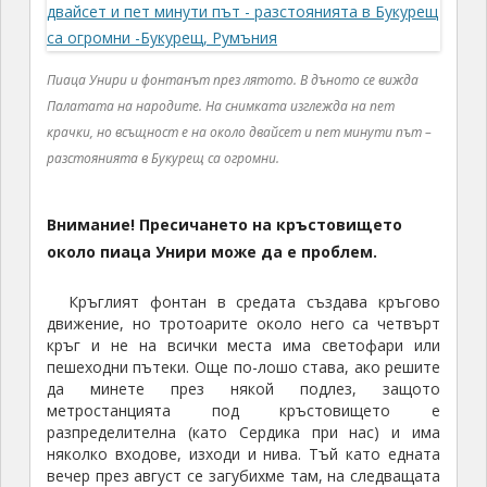
Пиаца Унири и фонтанът през лятото. В дъното се вижда
Палатата на народите. На снимката изглежда на пет
крачки, но всъщност е на около двайсет и пет минути път –
разстоянията в Букурещ са огромни.
Внимание!
Пресичането на кръстовището
около пиаца Унири може да е проблем.
Кръглият фонтан в средата създава кръгово
движение, но тротоарите около него са четвърт
кръг и не на всички места има светофари или
пешеходни пътеки. Още по-лошо става, ако решите
да минете през някой подлез, защото
метростанцията под кръстовището е
разпределителна (като Сердика при нас) и има
няколко входове, изходи и нива. Тъй като едната
вечер през август се загубихме там, на следващата