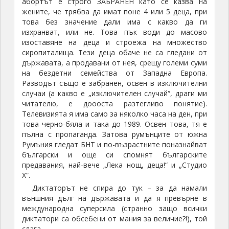
абортът е строго ЗАБРАНЕН като се казва на
жените, че трябва да имат поне 4 или 5 деца, при
това без значение дали има с какво да ги
изхранват, или не. Това пък води до масово
изоставяне на деца и строежа на множество
сиропиталища. Тези деца обаче не са гледани от
държавата, а продавани от нея, срещу големи суми
на бездетни семейства от Западна Европа.
Разводът също е забранен, освен в изключителни
случаи (а какво е „изключителен случай“, драги ми
читателю, е доооста разтегливо понятие).
Телевизията я има само за няколко часа на ден, при
това черно-бяла и така до 1989. Освен това, тя е
пълна с пропаганда. Затова румънците от южна
Румъния гледат БНТ и по-възрастните поназнайват
български и още си спомнят българските
предавания, най-вече „Лека нощ, деца!“ и „Студио
Х“.
Диктаторът не спира до тук – за да намали
външния дълг на държавата и да я превърне в
международна суперсила (странно защо всички
диктатори са обсебени от мания за величие?!), той
слага