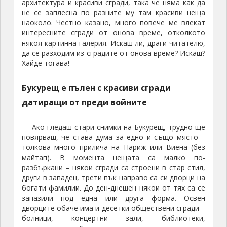
архитектура и красиви сгради, така че няма как да
не се заплесна по разните му там красиви неща
наоколо. Честно казано, много повече ме влекат
интересните сгради от онова време, отколкото
някоя картинна галерия. Искаш ли, драги читателю,
да се разходим из сградите от онова време? Искаш?
Хайде тогава!
Букурещ е пълен с красиви сгради
датиращи от преди войните
Ако гледаш стари снимки на Букурещ, трудно ще
повярваш, че става дума за едно и също място –
толкова много прилича на Париж или Виена (без
майтап). В момента нещата са малко по-
разбъркани – някои сгради са строени в стар стил,
други в западен, трети пък направо са си дворци на
богати фамилии. До ден-днешен някои от тях са се
запазили под една или друга форма. Освен
дворците обаче има и десетки обществени сгради –
болници, концертни зали, библиотеки,