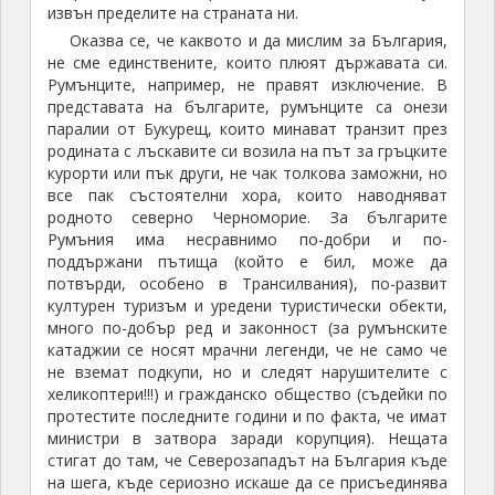
извън пределите на страната ни.
Оказва се, че каквото и да мислим за България,
не сме единствените, които плюят държавата си.
Румънците, например, не правят изключение. В
представата на българите, румънците са онези
паралии от Букурещ, които минават транзит през
родината с лъскавите си возила на път за гръцките
курорти или пък други, не чак толкова заможни, но
все пак състоятелни хора, които наводняват
родното северно Черноморие. За българите
Румъния има несравнимо по-добри и по-
поддържани пътища (който е бил, може да
потвърди, особено в Трансилвания), по-развит
културен туризъм и уредени туристически обекти,
много по-добър ред и законност (за румънските
катаджии се носят мрачни легенди, че не само че
не вземат подкупи, но и следят нарушителите с
хеликоптери!!!) и гражданско общество (съдейки по
протестите последните години и по факта, че имат
министри в затвора заради корупция). Нещата
стигат до там, че Северозападът на България къде
на шега, къде сериозно искаше да се присъединява