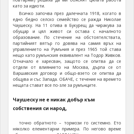
като за идиоти.
Всичко започва през далечната 1918, когато в
едно бедно селско семейство се ражда Николае
Чаушеску. На 11 отива в Букурещ да чиракува за
обущар и цял живот си остава с началното
образование. По стечение на обстоятелствата,
партийният вятър го довява на самия връх на
управлението на Румъния и през 1965 той става
нещо като румънския еквивалент на Тодор Живков.
Отначало е харесван, защото се опитва да се
отдели от влиянието на Москва, дърпа се от
Варшавския договор и общо-взето се опитва да
общува и със Запада. ОБАЧЕ, с течение на времето
нещата стават все по-зле за румънците.
Чаушеску не е никак добър към
собствения си народ,
точно обратното – тормози го системно. Ето
няколко елементарни примера. По негово време