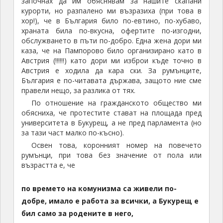
започнах да им обяснявам за нашите скапани
курорти, но разпалено ми възразиха (при това в
хор!), че в България било по-евтино, по-хубаво,
храната била по-вкусна, офертите по-изгодни,
обслужването в пъти по-добро. Една жена дори ми
каза, че на Пампорово било организирано като в
Австрия (!!!!!!) като дори ми изброи къде точно в
Австрия е ходила да кара ски. За румънците,
България е по-читавата държава, защото ние сме
правели нещо, за разлика от тях.
По отношение на гражданското общество ми
обясниха, че протестите стават на площада пред
университета в Букурещ, а не пред парламента (но
за тази част малко по-късно).
Освен това, коронният номер на повечето
румънци, при това без значение от пола или
възрастта е, че
по времето на комунизма са живели по-
добре, имало е работа за всички, а Букурещ е
бил само за родените в него,