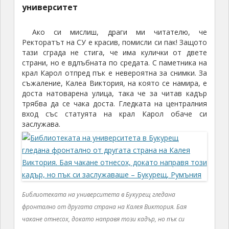
университет
Ако си мислиш, драги ми читателю, че
Ректоратът на СУ е красив, помисли си пак! Защото
тази сграда не стига, че има кулички от двете
страни, но е вдлъбната по средата. С паметника на
крал Карол отпред пък е невероятна за снимки. За
съжаление, Калеа Виктория, на която се намира, е
доста натоварена улица, така че за читав кадър
трябва да се чака доста. Гледката на централния
вход със статуята на крал Карол обаче си
заслужава.
Библиотеката на университета в Букурещ гледана
фронтално от другата страна на Калея Виктория. Бая
чакане отнесох, докато направя този кадър, но пък си