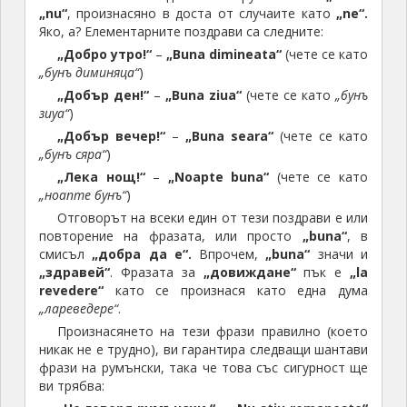
„nu“
, произнасяно в доста от случаите като
„ne“.
Яко, а? Елементарните поздрави са следните:
„Добро утро!“
–
„Buna dimineata“
(чете се като
„бунъ диминяца“
)
„Добър ден!“
–
„Buna ziua“
(чете се като
„бунъ
зиуа“
)
„Добър вечер!“
–
„Buna seara“
(чете се като
„бунъ сяра“
)
„Лека нощ!“
–
„Noapte buna“
(чете се като
„ноапте бунъ“
)
Отговорът на всеки един от тези поздрави е или
повторение на фразата, или просто
„buna“
, в
смисъл
„добра да е“.
Впрочем,
„buna“
значи и
„здравей“
. Фразата за
„довиждане“
пък е
„la
revedere“
като се произнася като една дума
„лареведере“
.
Произнасянето на тези фрази правилно (което
никак не е трудно), ви гарантира следващи шантави
фрази на румънски, така че това със сигурност ще
ви трябва: