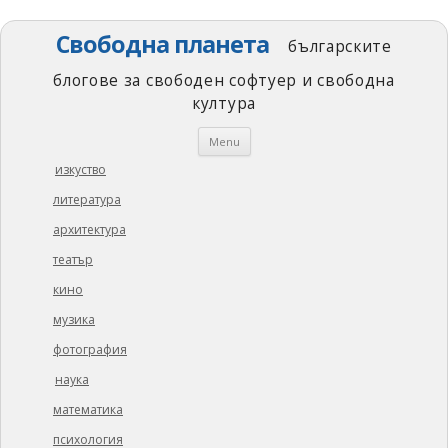
Свободна планета
българските
блогове за свободен софтуер и свободна
култура
Skip
Menu
to
content
изкуство
литература
архитектура
театър
кино
музика
фотография
наука
математика
психология