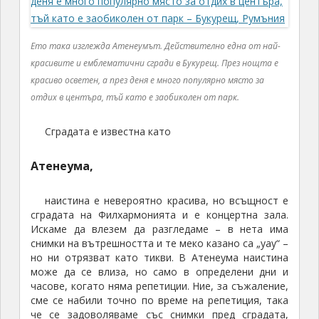
Ето така изглежда Атенеумът. Действително една от най-
красивите и емблематични сгради в Букурещ. През нощта е
красиво осветен, а през деня е много популярно място за
отдих в центъра, тъй като е заобиколен от парк.
Сградата е известна като
Атенеума,
наистина е невероятно красива, но всъщност е
сградата на Филхармонията и е концертна зала.
Искаме да влезем да разгледаме – в нета има
снимки на вътрешността и те меко казано са „уау“ –
но ни отрязват като тикви. В Атенеума наистина
може да се влиза, но само в определени дни и
часове, когато няма репетиции. Ние, за съжаление,
сме се набили точно по време на репетиция, така
че се задоволяваме със снимки пред сградата,