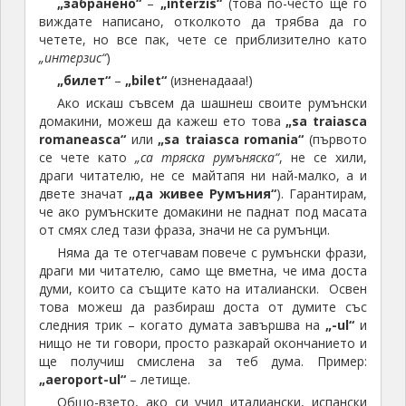
„забранено“
–
„interzis“
(това по-често ще го
виждате написано, отколкото да трябва да го
четете, но все пак, чете се приблизително като
„интерзис“
)
„билет“
–
„bilet“
(изненадааа!)
Ако искаш съвсем да шашнеш своите румънски
домакини, можеш да кажеш ето това
„sa traiasca
romaneasca“
или
„sa traiasca romania“
(първото
се чете като
„са тряска румъняска“
, не се хили,
драги читателю, не се майтапя ни най-малко, а и
двете значат
„да живее Румъния“
). Гарантирам,
че ако румънските домакини не паднат под масата
от смях след тази фраза, значи не са румънци.
Няма да те отегчавам повече с румънски фрази,
драги ми читателю, само ще вметна, че има доста
думи, които са същите като на италиански. Освен
това можеш да разбираш доста от думите със
следния трик – когато думата завършва на
„-ul“
и
нищо не ти говори, просто разкарай окончанието и
ще получиш смислена за теб дума. Пример:
„aeroport-ul“
– летище.
Общо-взето, ако си учил италиански, испански