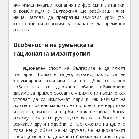
или имаш някакви познания по френски и латински,
в комбинация с българския ще разбираш някои
неща. Затова, да прекратим езиковия урок (по-
късно ще си говорим за храна) и да преминем
нататък.
Особености на румънската
национална мизантропия
Национален спорт на българите е да плюят
България. Колко е гадно, мръсно, колко са ни
корумпирани политиците и пр… Докато плюем
собствената си държава обаче, обикновено
даваме за пример съседите – вижте ги гърците как
успяват да си изкрънкат пари и как излизат на
протест при най-малкото нещо, което им нарушава
интереса, вижте ги сърбите как не цепят басма
никому, вижте ги румънците какви са богати… и
всякакви други подобни. В протежение на цялото
това нещо обаче не ни хрумва, че националният
спорт „плюене на държавата“ може да съществува