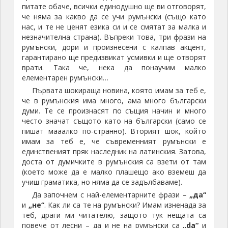
питате обаче, всички единодушно ще ви отговорят,
че няма за какво да се учи румънски (също като
нас, и те не ценят езика си и се смятат за малка и
незначителна страна). Въпреки това, три фрази на
румънски, дори и произнесени с калпав акцент,
гарантирано ще предизвикат усмивки и ще отворят
врати. Така че, нека да понаучим малко
елементарен румънски…
Първата шокираща новина, която имам за теб е,
че в румънския има много, ама много български
думи. Те се произнасят по същия начин и много
често значат същото като на български (само се
пишат мааалко по-странно). Вторият шок, който
имам за теб е, че съвременният румънски е
единственият пряк наследник на латинския. Затова,
доста от думичките в румънския са взети от там
(което може да е малко плашещо ако вземеш да
учиш граматика, но няма да се задълбаваме).
Да започнем с най-елементарните фрази –
„да“
и
„не“
. Как ли са те на румънски? Имам изненада за
теб, драги ми читателю, защото тук нещата са
повече от лесни – да и не на румънски са
„da“
и