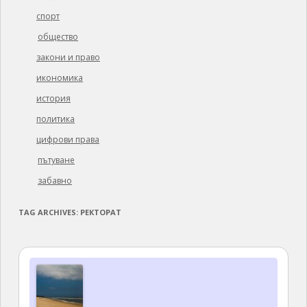
спорт
общество
закони и право
икономика
история
политика
цифрови права
пътуване
забавно
TAG ARCHIVES:
РЕКТОРАТ