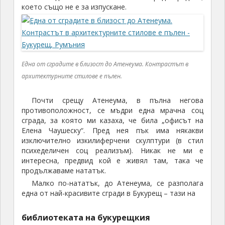
което също не е за изпускане.
Една от сградите в близост до Атенеума. Контрастът в
архитектурните стилове е пълен.
Почти срещу Атенеума, в пълна негова
противоположност, се мъдри една мрачна соц
сграда, за която ми казаха, че била „офисът на
Елена Чаушеску“. Пред нея пък има някакви
изключително изкилиферчени скулптури (в стил
психеделичен соц реализъм). Никак не ми е
интересна, предвид кой е живял там, така че
продължаваме нататък.
Малко по-нататък, до Атенеума, се разполага
една от най-красивите сгради в Букурещ – тази на
библиотеката на букурещкия