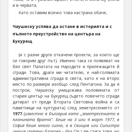
и в червата.
Като оставим всичко това настрана обаче,
Чаушеску успява да остане в историята и с
пълното преустройство на центъра на
Букурещ
(и с разни други откачени проекти, за които ще
си говорим друг път). Именно така се появяват на
бял свят Палатата на Народите и прилежащите й
сгради. Това, драги ми читателю, е най-голямата
административна сграда в света, като е на второ
място по размери изобщо след Пентагона. За да я
построи, Чаушеску унищожава половината от
стария център на Букурещ (ъдето повечето сгради
датират от преди Втората Световна война и са
паметници на културата) след земетресението от
1977
(
известно в България като „земетресението в
планината Вранча“. Беше на 3 или 4 март 1977, в
София беше много силно, а в Свищов или Силистра
имаше срутени блокове – бел.Ст.
) Не стига това, но