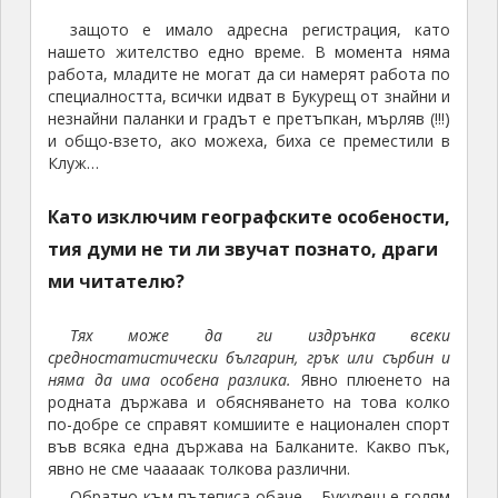
защото е имало адресна регистрация, като
нашето жителство едно време. В момента няма
работа, младите не могат да си намерят работа по
специалността, всички идват в Букурещ от знайни и
незнайни паланки и градът е претъпкан, мърляв (!!!)
и общо-взето, ако можеха, биха се преместили в
Клуж…
Като изключим географските особености,
тия думи не ти ли звучат познато, драги
ми читателю?
Тях може да ги издрънка всеки
средностатистически българин, грък или сърбин и
няма да има особена разлика.
Явно плюенето на
родната държава и обясняването на това колко
по-добре се справят комшиите е национален спорт
във всяка една държава на Балканите. Какво пък,
явно не сме чааааак толкова различни.
Обратно към пътеписа обаче – Букурещ е голям