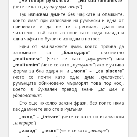
„Не говоря румънски.“
–
„Nu stiu romaneste“
(чете се като
„ну щиу румънещи“
)
Тук изписвам думите без чафките и опашките,
които имат при изписване на румънски и една от
причините е да не те стресирам, драги ми
читателю, тъй като аз поне като видя хиляда и
една чафки по буквите изпадам в потрес.
Едни от най-важните думи, които трябва да
запомните са
„благодаря“
съответно
„multumesc“
(чете се като
„мулцумеск“
) или
„multumim“
(чете се като
„мулцумим“
) ако е учтива
форма за благодаря и и
„моля“ –
„cu placere“
(чете се почти като една дума
„куплачере“,
румънците обикновено мърморят това под нос),
което в буквален превод значи
„за мен е
удоволствие“
.
Ето още няколко важни фрази, без които няма
как да минете ако сте в Румъния:
„вход“
–
„intrare“
(чете се като на италиански
„интраре“
)
„изход“
–
„iesire“
(чете се като
„иешире“
)