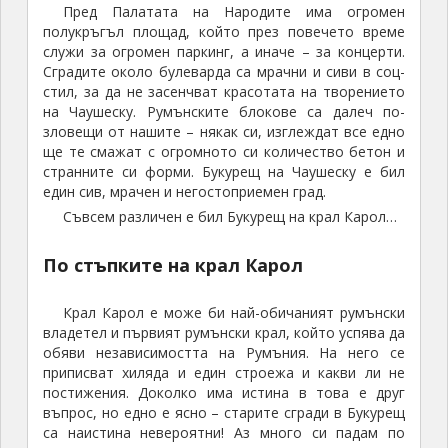
Пред Палатата на Народите има огромен
полукръгъл площад, който през повечето време
служи за огромен паркинг, а иначе – за концерти.
Сградите около булеварда са мрачни и сиви в соц-
стил, за да не засенчват красотата на творението
на Чаушеску. Румънските блокове са далеч по-
зловещи от нашите – някак си, изглеждат все едно
ще те смажат с огромното си количество бетон и
странните си форми. Букурещ на Чаушеску е бил
един сив, мрачен и негостоприемен град.
Съвсем различен е бил Букурещ на крал Карол…
По стъпките на крал Карол
Крал Карол е може би най-обичаният румънски
владетел и първият румънски крал, който успява да
обяви независимостта на Румъния. На него се
приписват хиляда и един строежа и какви ли не
постижения. Доколко има истина в това е друг
въпрос, но едно е ясно – старите сгради в Букурещ
са наистина невероятни! Аз много си падам по