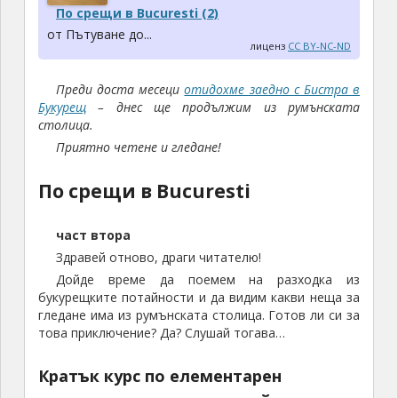
По срещи в Bucuresti (2)
от Пътуване до...
лиценз
CC BY-NC-ND
Преди доста месеци
отидохме заедно с Бистра в
Букурещ
– днес ще продължим из румънската
столица.
Приятно четене и гледане!
По срещи в Bucuresti
част втора
Здравей отново, драги читателю!
Дойде време да поемем на разходка из
букурещките потайности и да видим какви неща за
гледане има из румънската столица. Готов ли си за
това приключение? Да? Слушай тогава…
Кратък курс по елементарен