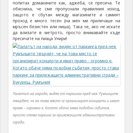
попитах домакините как, аджеба, се пресича. Те
обясниха, че сме пропуснали правилния изход,
защото е сбутан между магазините и самият
проход е много тесен (на мен ми приличаше на
мръсен безистен или ниша). Така че, ако не искате
да влизате в метрото, просто внимавайте къде
пресичате на пиаца Унири!
Палатът на народа, видян от паркинга пред нея. Румънците
твърдят, че на това място се организират концерти и имат
право – огромно е. Когато обаче няма подобни събития,
просто става паркинг за прилежащите административни
сгради.