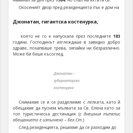
Окосеният двор пред резиденцията пък е дом на
Джонатан, гигантска костенурка,
която не го е напускала през последните
183
години. Господинът изглеждаше в завидно добро
здраве, похапваше трева, зяпайки ни безразлично.
Може би беше късоглед.
Джонатан –
губернаторска
костенурка
Снимахме се и се разделихме с лелката, като й
обещахме да пуснем мълвата за Св. Елена като за
топ туристическа дестинация (
с днешния пътепис
обещанието е изпълнено – бел.Ст.
)
След резиденцията, решихме да се разходим до