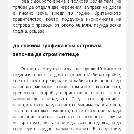
Това с доброто време е толкова болна тема, че
трябва да отделя две изречения, въпреки че доста
е писано вече. Преди
10
години британското
правителство, което поддържа икономиката на
острова с преводи от около
48 млн
.
паунда всяка
година, решава
да съживи трафика към острова и
започва да строи летище
Островът е вулкан, изгаснал преди
10
милиона
години и теренът е доста стръмен. Избират крайче,
което е извън резервати и хабитати и почват да
насипват, милиони тонове камъни от континента,
пренесени с кораб до пристанището и от там с
камиони до площадката. След като заравняват
площ, колкото за една писта с минимална дължина,
тестват няколко самолета, но се оказва че заради
насрещния вятър, какъвто в повечето случаи
вятъра там е, пистата не е достатъчно дълга, за да
спре един средно голям самолет. В следствие,