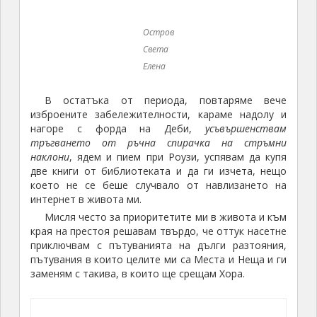
Остров
Света
Елена
В остатъка от периода, повтаряме вече
изброените забележителности, караме надолу и
нагоре с форда на Деби,
усъвършенствам
тръгването от ръчна спирачка на стръмни
наклони
, ядем и пием при Роузи, успявам да купя
две книги от библиотеката и да ги изчета, нещо
което не се беше случвало от навлизането на
интернет в живота ми.
Мисля често за приоритетите ми в живота и към
края на престоя решавам твърдо, че оттук насетне
приключвам с пътуванията на дълги разтояния,
пътувания в които целите ми са Места и Неща и ги
заменям с такива, в които ще срещам Хора.