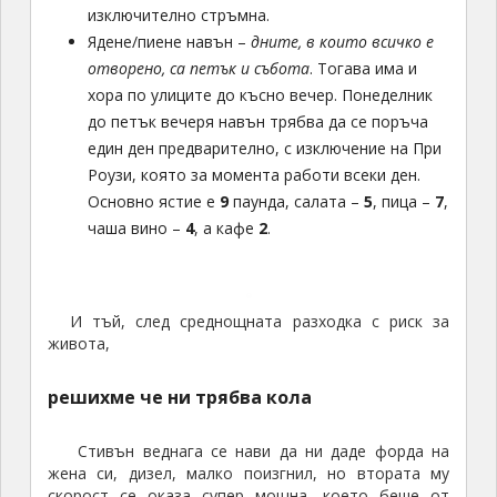
изключително стръмна.
Ядене/пиене навън –
дните, в които всичко е
отворено, са петък и събота
. Тогава има и
хора по улиците до късно вечер. Понеделник
до петък вечеря навън трябва да се поръча
един ден предварително, с изключение на При
Роузи, която за момента работи всеки ден.
Основно ястие е
9
паунда, салата –
5
, пица –
7
,
чаша вино –
4
, а кафе
2
.
И тъй, след среднощната разходка с риск за
живота,
решихме че ни трябва кола
Стивън веднага се нави да ни даде форда на
жена си, дизел, малко поизгнил, но втората му
скорост се оказа супер мощна, което беше от