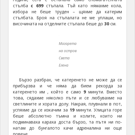
стълба
с 699
стъпала. Тъй като нямахме кола,
избора не беше труден – щяхме да катерим
стълбата. Броя на стъпалата не ме уплаши, но
височината на отделните стъпала беше до
30
см.
Магарета
на остров
Света
Елена
Бързо разбрах, че катеренето не може да се
прибързва и че няма да бием рекорда за
катеренето им , който е само
9
минути. Вместо
това, сядахме няколко пъти и се любувахме на
светлините и хората долу. Накрая, плувнали в пот,
успяхме да се изкачим за
19
минути. Улицата горе
беше абсолютно тъмна и колите, които ни
подминаваха караха доста бързо, та пътя ни по-
натам до бунгалото качи адреналина ни още
повече.