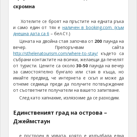
скромна
Хотелите се броят на пръстите на едната ръка
и само един от тях е
наличен в booking.com. (към
днешна дата са 6
– бел.Ст.)
Цената на двойна стая започва от
200
паунда на
вечер. Препоръчвам сайта
http://sthelenatourism.com/where-to-stay/
където са
събрани контактите на всички, желаещи да печелят
от туристи. Цените са около
30-50
паунда на вечер
за самостоятелно бунгало или стая в къща, но
имайте предвид, че интернета е скъп и може да
отнеме седмица преди да получите потвърждение
от съответните получатели на вашето запитване.
След като хапнахме, излязохме да се разходим.
Единственият град на острова –
Джеймстаун
е построен в урвата, която е издълбала една