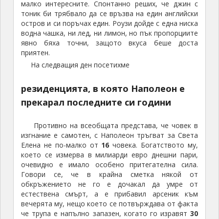
малко интересните. Спонтанно реших, че джин с
тоник би трябвало да се връзва на един английски
остров и си поръчах един. Роузи дойде с една ниска
водна чашка, ни лед, ни лимон, но пък пропорциите
явно бяха точни, защото вкуса беше доста
приятен.
На следващия ден посетихме
резиденцията, в която Наполеон е
прекарал последните си години
Противно на всеобщата представа, че човек в
изгнание е самотен, с Наполеон тръгват за Света
Елена не по-малко от
16
човека. Богатството му,
което се измерва в милиарди евро днешни пари,
очевидно е имало особено притегателна сила.
Говори се, че в крайна сметка някой от
обкръжението не го е дочакал да умре от
естествена смърт, а е прибавил арсеник към
вечерята му, нещо което се потвърждава от факта
че трупа е напълно запазен, когато го изравят
30