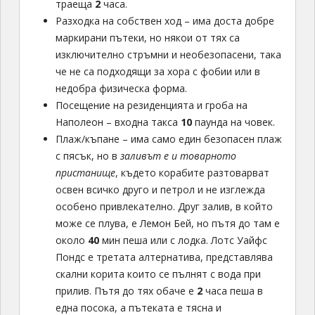
траеща
2
часа.
Разходка на собствен ход – има доста добре
маркирани пътеки, но някои от тях са
изключително стръмни и необезопасени, така
че не са подходящи за хора с фобии или в
недобра физическа форма.
Посещение на резиденцията и гроба на
Наполеон – входна такса
10
паунда на човек.
Плаж/къпане – има само един безопасен плаж
с пясък, но в
заливът е и товарното
пристанище
, където корабите разтоварват
освен всичко друго и петрол и не изглежда
особено привлекателно. Друг залив, в който
може се плува, е Лемон Бей, но пътя до там е
около
40
мин пеша или с лодка. Лотс Уайфс
Пондс е третата алтернатива, представлява
скални корита които се пълнят с вода при
прилив. Пътя до тях обаче е
2
часа пеша в
една посока, а пътеката е тясна и