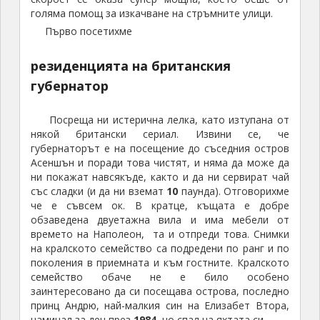
голяма помощ за изкачване на стръмните улици.
Първо посетихме
резиденцията на британския
губернатор
Посреща ни истерична лелка, като изтупана от
някой британски сериал. Извини се, че
губернаторът е на посещение до съседния остров
Асеншън и поради това чистят, и няма да може да
ни покажат навсякъде, както и да ни сервират чай
със сладки (и да ни вземат
10
паунда). Отговорихме
че е съвсем ок. В кратце, къщата е добре
обзаведена двуетажна вила и има мебели от
времето на Наполеон, та и отпреди това. Снимки
на кралското семейство са подредени по ранг и по
поколения в приемната и към гостните. Кралското
семейство обаче не е било особено
заинтересовано да си посещава острова, последно
принц Андрю, най-малкия син на Елизабет Втора,
наминал за ден през
1984
, но спал на яхтата си.