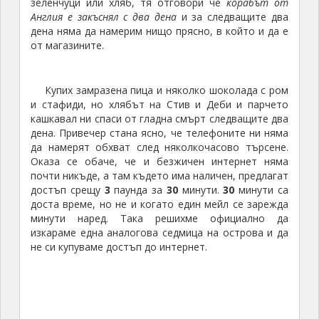
зеленчуци или хляб, тя отговори че
кораб
ът
от
Англия е закъснял с два дена
и за следващите два
дена няма да намерим нищо прясно, в който и да е
от магазините.
Купих замразена пица и няколко шоколада с ром
и стафиди, но хлябът на Стив и Деби и парчето
кашкавал ни спаси от гладна смърт следващите два
дена. Привечер стана ясно, че телефоните ни няма
да намерят обхват след няколкочасово търсене.
Оказа се обаче, че и безжичен интернет няма
почти никъде, а там където има наличен, предлагат
достъп срещу
3
паунда за
30
минути.
30
минути са
доста време, но не и когато един мейл се зарежда
минути наред. Така решихме официално да
изкараме една аналогова седмица на острова и да
не си купуваме достъп до интернет.