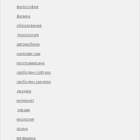
философия
физика
образование
технология
автомобили
направи сам
програмиране
свободен софтуер
свободен хардуер
джаджи
интернет
здраве
екология
храна
медицина