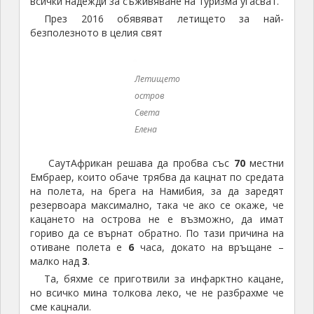
всички надежди за съживяване на туризма угасват.
През 2016 oбявяват летището за най-
безполезното в целия свят
Летището
остров
Света
Елена
СаутАфрикан решава да пробва със
70
местни
Ембраер, които обаче трябва да кацнат по средата
на полета, на брега на Намибия, за да заредят
резервоара максимално, така че ако се окаже, че
кацането на острова не е възможно, да имат
гориво да се върнат обратно. По тази причина на
отиване полета е
6
часа, докато на връщане –
малко над
3
.
Та, бяхме се приготвили за инфарктно кацане,
но всичко мина толкова леко, че не разбрахме че
сме кацнали.