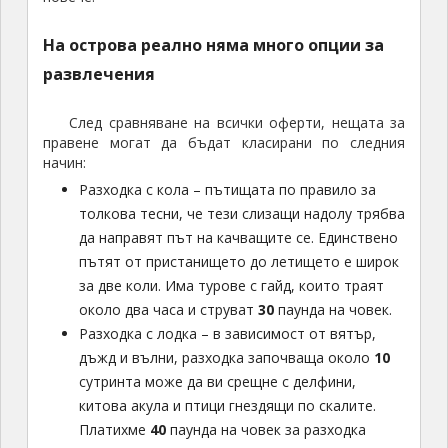
На острова реално няма много опции за
развлечения
След сравняване на всички оферти, нещата за
правене могат да бъдат класирани по следния
начин:
Разходка с кола – пътищата по правило за
толкова тесни, че тези слизащи надолу трябва
да направят път на качващите се. Единствено
пътят от пристанището до летището е широк
за две коли. Има турове с гайд, които траят
около два часа и струват
30
паунда на човек.
Разходка с лодка – в зависимост от вятър,
дъжд и вълни, разходка започваща около
10
сутринта може да ви срещне с делфини,
китова акула и птици гнездящи по скалите.
Платихме
40
паунда на човек за разходка