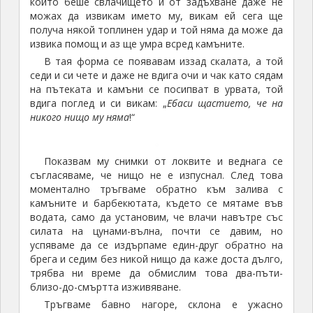
който беше свлачището и от задъхване даже не
можах да извикам името му, викам ей сега ще
получа някой топлинен удар и той няма да може да
извика помощ и аз ще умра всред камъните.
В тая форма се появавам иззад скалата, а той
седи и си чете и даже не вдига очи и чак като сядам
на пътеката и камъни се посипват в урвата, той
вдига поглед и си викам: „
Е
баси
щастие
то,
че на
нико
го
нищо му няма
!“
Показвам му снимки от локвите и веднага се
съгласяваме, че нищо не е изпуснал. След това
моментално тръгваме обратно към залива с
камъните и барбекютата, където се мятаме във
водата, само да установим, че влачи навътре със
силата на цунами-вълна, почти се давим, но
успяваме да се издърпаме един-друг обратно на
брега и седим без никой нищо да каже доста дълго,
трябва ни време да обмислим това два-пъти-
близо-до-смъртта изживяване.
Тръгваме бавно нагоре, склона е ужасно