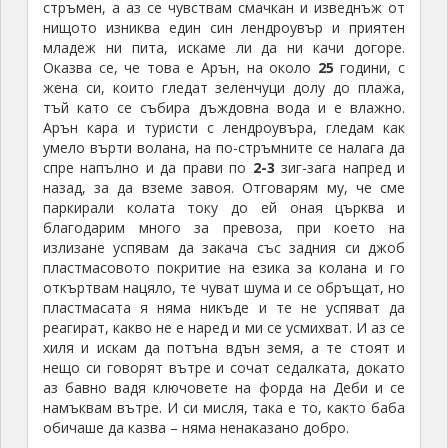
стръмен, а аз се чувствам смачкан и изведнъж от
нищото изниква един син лендроувър и приятен
младеж ни пита, искаме ли да ни качи догоре.
Оказва се, че това е Арън, на около
25
години, с
жена си, които гледат зеленчуци долу до плажа,
тъй като се събира дъждовна вода и е влажно.
Арън кара и туристи с лендроувъра, гледам как
умело върти волана, на по-стръмните се налага да
спре напълно и да прави по
2-3
зиг-зага напред и
назад, за да вземе завоя. Отговарям му, че сме
паркирали колата току до ей оная църква и
благодарим много за превоза, при което на
излизане успявам да закача със задния си джоб
пластмасовото покритие на езика за колана и го
откъртвам нацяло, те чуват шума и се обръщат, но
пластмасата я няма никъде и те не успяват да
реагират, какво не е наред и ми се усмихват. И аз се
хиля и искам да потъна вдън земя, а те стоят и
нещо си говорят вътре и сочат седалката, докато
аз бавно вадя ключовете на форда на Деби и се
намъквам вътре. И си мисля, така е то, както баба
обичаше да казва – няма ненаказано добро.