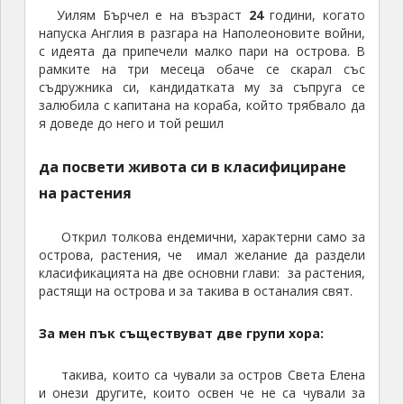
Уилям Бърчел е на възраст
24
години, когато
напуска Англия в разгара на Наполеоновите войни,
с идеята да припечели малко пари на острова. В
рамките на три месеца обаче се скарал със
съдружника си, кандидатката му за съпруга се
залюбила с капитана на кораба, който трябвало да
я доведе до него и той решил
да посвети живота си в класифициране
на растения
Открил толкова ендемични, характерни само за
острова, растения, че имал желание да раздели
класификацията на две основни глави: за растения,
растящи на острова и за такива в останалия свят.
За мен пък съществуват две групи хора:
такива, които са чували за остров Света Елена
и онези другите, които освен че не са чували за