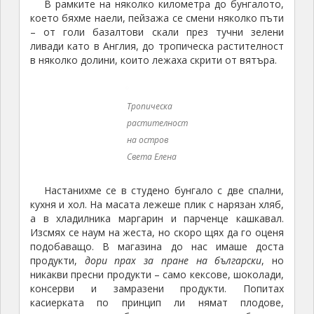
В рамките на няколко километра до бунгалото,
което бяхме наели, пейзажа се смени няколко пъти
– от голи базалтови скали през тучни зелени
ливади като в Англия, до тропическа растителност
в няколко долини, които лежаха скрити от вятъра.
Тропическа
растителност
на остров
Света Елена
Настанихме се в студено бунгало с две спални,
кухня и хол. На масата лежеше плик с нарязан хляб,
а в хладилника маргарин и парченце кашкавал.
Изсмях се наум на жеста, но скоро щях да го оценя
подобаващо. В магазина до нас имаше доста
продукти,
дори прах за пране на български
, но
никакви пресни продукти – само кексове, шоколади,
консерви и замразени продукти. Попитах
касиерката по принцип ли нямат плодове,