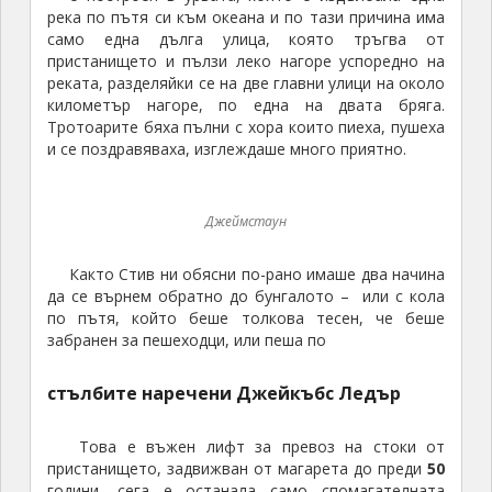
река по пътя си към океана и по тази причина има
само една дълга улица, която тръгва от
пристанището и пълзи леко нагоре успоредно на
реката, разделяйки се на две главни улици на около
километър нагоре, по една на двата бряга.
Тротоарите бяха пълни с хора които пиеха, пушеха
и се поздравяваха, изглеждаше много приятно.
Джеймстаун
Както Стив ни обясни по-рано имаше два начина
да се върнем обратно до бунгалото – или с кола
по пътя, който беше толкова тесен, че беше
забранен за пешеходци, или пеша по
стълбите наречени Джейкъбс Ледър
Това е въжен лифт за превоз на стоки от
пристанището, задвижван от магарета до преди
50
години, сега е останала само спомагателната