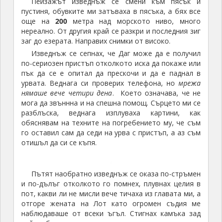
Пейзажът изведнъж се смени към пясък и
пустиня, обувките ми затъваха в пясъка, а бях все
още на
200
метра над морското ниво, много
нереално. От другия край се разкри и последния зиг
заг до езерата. Направих снимки от високо.
Изведнъж се сепнах, че Даг може да е получил
по-сериозен пристъп отколкото иска да покаже или
пък да се е опитал да прескочи и да е паднал в
урвата. Веднага си проверих телефона, но
мрежа
нямаше вече четири дена
. Което означава, че не
мога да звъннна и на спешна помощ. Сърцето ми се
разблъска, веднага изплуваха картини, как
обяснявам на техните на погребението му, че съм
го оставил сам да седи на урва с пристъп, а аз съм
отишъл да си се къпя.
Пътят наобратно изведнъж се оказа по-стръмен
и по-дълъг отколкото го помнех, плувнах целия в
пот, какви ли не мисли вече тичаха из главата ми, а
отгоре жената на Лот като огромен съдия ме
наблюдаваше от всеки ъгъл. Стигнах камъка зад