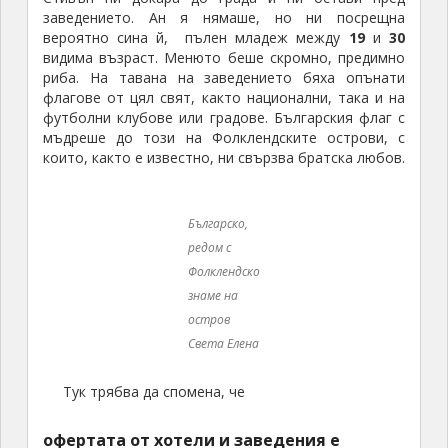
заведението. Ан я нямаше, но ни посрещна
вероятно сина й, пълен младеж между
19
и
30
видима възраст. Менюто беше скромно, предимно
риба. На тавана на заведението бяха опънати
флагове от цял свят, както национални, така и на
футболни клубове или градове. Българския флаг с
мъдреше до този на Фолклендските острови, с
които, както е известно, ни свързва братска любов.
Българско,
редом с
Фолклендско
знаме на
остров
Света Елена
Тук трябва да спомена, че
офертата от хотели и заведения е