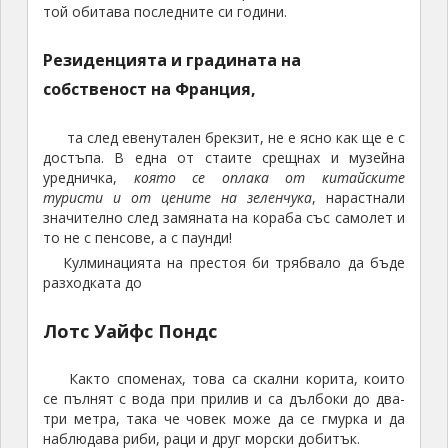
той обитава последните си години.
Резиденцията и градината на
собственост на Франция,
та след евенутален брекзит, не е ясно как ще е с
достъпа. В една от стаите срещнах и музейна
уредничка,
която се оплака от китайските
туристи и от цените на зеленчука
, нарастнали
значително след замяната на кораба със самолет и
то не с пенсове, а с паунди!
Кулминацията на престоя би трябвало да бъде
разходката до
Лотс Уайфс Пондс
Както споменах, това са скални корита, които
се пълнят с вода при прилив и са дълбоки до два-
три метра, така че човек може да се гмурка и да
наблюдава риби, раци и друг морски добитък.