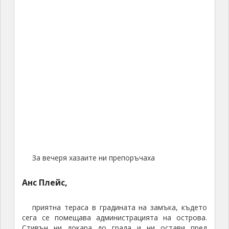
За вечеря хазаите ни препоръчаха
Анс Плейс,
приятна тераса в градината на замъка, където
сега се помещава администрацията на острова.
Стивън ни докара до града и ни остави пред