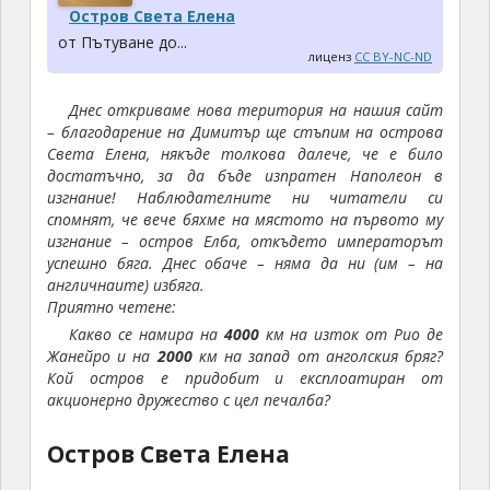
Остров Света Елена
от Пътуване до...
лиценз
CC BY-NC-ND
Днес откриваме нова територия на нашия сайт
– благодарение на Димитър ще стъпим на острова
Света Елена, някъде толкова далече, че е било
достатъчно, за да бъде изпратен Наполеон в
изгнание! Наблюдателните ни читатели си
спомнят, че вече бяхме на мястото на първото му
изгнание – остров Елба, откъдето императорът
успешно бяга. Днес обаче – няма да ни (им – на
англичнаите) избяга.
Приятно четене:
Какво се намира на
4000
км на изток от Рио де
Жанейро и на
2000
км на запад от aнголския бряг?
Кой остров е придобит и експлоатиран от
акционерно дружество с цел печалба?
Остров Света Елена