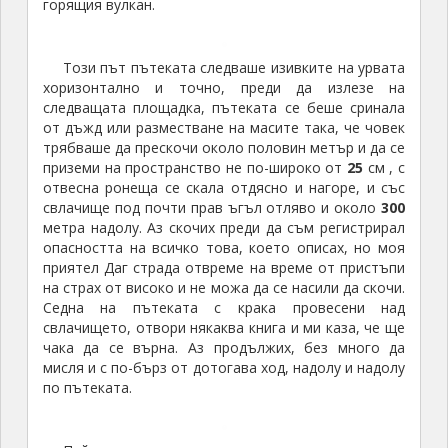
горящия вулкан.
Този път пътеката следваше изивките на урвата
хоризонтално и точно, преди да излезе на
следващата площадка, пътеката се беше сринала
от дъжд или разместване на масите така, че човек
трябваше да прескочи около половин метър и да се
приземи на пространство не по-широко от
25
см , с
отвесна ронеща се скала отдясно и нагоре, и със
свлачище под почти прав ъгъл отляво и около
300
метра надолу. Аз скочих преди да съм регистрирал
опасността на всичко това, което описах, но моя
приятел Даг страда отвреме на време от пристъпи
на страх от високо и не можа да се насили да скочи.
Седна на пътеката с крака провесени над
свлачището, отвори някаква книга и ми каза, че ще
чака да се върна. Аз продължих, без много да
мисля и с по-бърз от дотогава ход, надолу и надолу
по пътеката.