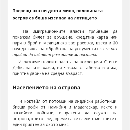
Посрещнаха ни доста мило, половината
остров се беше изсипал на летището
На имиграционните власти трябваше да
покажем билет за връщане, кредитна карта или
пари в брой и медицинска застраховка, взеха и
20
паунда такса за обработка на документите,
все пак
трябва да избиват разходите за пистата
.
Излязохме първи в залата за посрещачи. Стив и
Деби, нашите хазяи, ни чакаха с табелка в ръка,
приятна двойка на средна възраст.
Населението на острова
е коктейл от потомци на индийски работници,
бивши роби от Намибия и Мадагаскар, както и
английски войници, изпратени да служат на
острова, които след време са се слели с местните в
един приятен за окото микс.