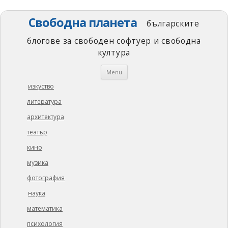
Свободна планета
българските
блогове за свободен софтуер и свободна
култура
Skip
Menu
to
content
изкуство
литература
архитектура
театър
кино
музика
фотография
наука
математика
психология