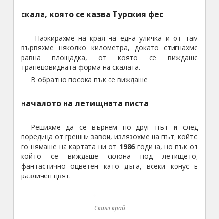
скала, която се казва Турския фес
Паркирахме на края на една уличка и от там
вървяхме няколко километра, докато стигнахме
равна площадка, от която се виждаше
трапецовидната форма на скалата.
В обратно посока пък се виждаше
началото на летищната писта
Решихме да се върнем по друг път и след
поредица от грешни завои, излязохме на път, който
го нямаше на картата ни от
1986
година, но пък от
който се виждаше склона под летището,
фантастично оцветен като дъга, всеки конус в
различен цвят.
Скали край