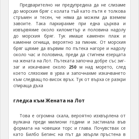
Предварително ни предупредиха да не слизаме
до морския бряг с колата тъй като пътя е толкова
стръмен и тесен, че няма да можем да вземем
завоите. Така паркирахме при една църква и
извървяхме около километър и половина надолу
до морския бряг. Тук имаше каменен плаж и
каменни огнища, вероятно за пикник. От морския
бряг щяхме да вървим по пътека нагоре и надолу
около час и половина, преди да стигнем езерцата
на жената на Лот. Пътеката започна добре със зиг-
заг и изкачване около
250
м над морето, след
което слязохме в урва и започнахме изкачването
към следващ по-висок връх. Тук от върха се разкри
спираща дъха
гледка към Жената на Лот
Това е огромна скала, вероятно изхвърлена от
вулкана преди милиони години и застинала във
формата на човешки торс и глава. Почувствах се
като Билбо Бегинс на път да хвърли пръстена в