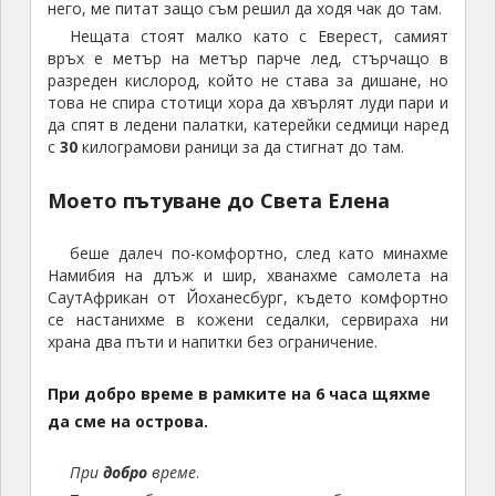
него, ме питат защо съм решил да ходя чак до там.
Нещата стоят малко като с Еверест, самият
връх е метър на метър парче лед, стърчащо в
разреден кислород, който не става за дишане, но
това не спира стотици хора да хвърлят луди пари и
да спят в ледени палатки, катерейки седмици наред
с
30
килограмови раници за да стигнат до там.
Моето пътуване до Света Елена
беше далеч по-комфортно, след като минахме
Намибия на длъж и шир, хванахме самолета на
СаутАфрикан от Йоханесбург, където комфортно
се настанихме в кожени седалки, сервираха ни
храна два пъти и напитки без ограничение.
При добро време в рамките на 6 часа щяхме
да сме на острова.
При
добро
време
.