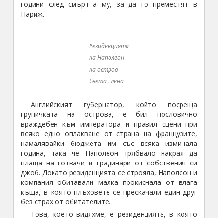
години след смъртта му, за да го преместят в
Париж.
Резиденцията
на Наполеон
на остров
Света Елена
Английският губернатор, който посреща
групичката на острова, е бил пословично
враждебен към императора и правил сцени при
всяко едно оплакване от страна на французите,
намалявайки бюджета им със всяка изминала
година, така че Наполеон трябвало накрая да
плаща на готвачи и градинари от собствения си
джоб. Докато резиденцията се строяла, Наполеон и
компания обитавали малка прокиснала от влага
къща, в която плъховете се прескачали един друг
без страх от обитателите.
Това, което видяхме, е резиденцията, в която