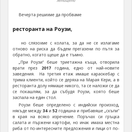
летището
Вечерта решихме да пробваме
ресторанта на Роузи,
но слязохме с колата, за да не се излагаме
отново на риска да бъдем прегазени по пътя за
обратно, когато щеше да е тъмно.
„При Роузи“ беше триетажна къща, отворила
врати през
2017
година, едно от най-новите
заведения. На третия етаж имаше караокебар с
трима клиенти, който се деряха на Марая Кери, а в
ресторанта долу нямаше никого, та се наложи се да
се покашлям, за да събудя Роузи, която беше
заспала на един стол.
Роузи беше определено с индийски произход,
някъде между
34
и
52
годишна и прибавяше „скъпи“
в края на всяко изречение. Поръчах си гръцка
салата и пържени картофи, но инак имаха местна
риба от по-интересните предложения и пици от по-