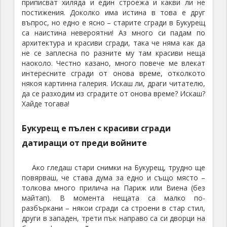
са наистина невероятни! Аз много си падам по
архитектура и красиви сгради, така че няма как да
не се заплесна по разните му там красиви неща
наоколо. Честно казано, много повече ме влекат
интересните сгради от онова време, отколкото
някоя картинна галерия. Искаш ли, драги читателю,
да се разходим из сградите от онова време? Искаш?
Хайде тогава!
Букурещ е пълен с красиви сгради
датиращи от преди войните
Ако гледаш стари снимки на Букурещ, трудно ще
повярваш, че става дума за едно и също място –
толкова много прилича на Париж или Виена (без
майтап). В момента нещата са малко по-
разбъркани – някои сгради са строени в стар стил,
други в западен, трети пък направо са си дворци на
богати фамилии. До ден-днешен някои от тях са се
запазили под една или друга форма. Освен
дворците обаче има и десетки обществени сгради –