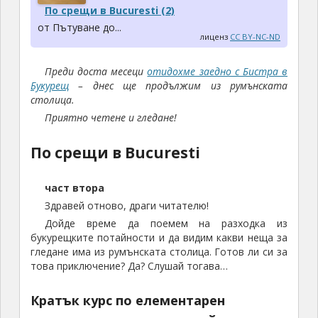
По срещи в Bucuresti (2)
от Пътуване до...
лиценз
CC BY-NC-ND
Преди доста месеци
отидохме заедно с Бистра в
Букурещ
– днес ще продължим из румънската
столица.
Приятно четене и гледане!
По срещи в Bucuresti
част втора
Здравей отново, драги читателю!
Дойде време да поемем на разходка из
букурещките потайности и да видим какви неща за
гледане има из румънската столица. Готов ли си за
това приключение? Да? Слушай тогава…
Кратък курс по елементарен