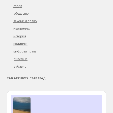
спорт
общество
закони и право
икономика
история
политика
цифрови права
пътуване
забавно
TAG ARCHIVES:
СТАР ГРАД