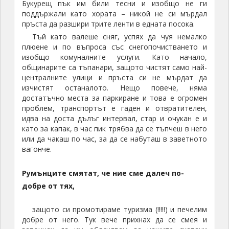
Букурещ пък им били тесни и изобщо не ги
поддържали като хората – никой не си мърдал
пръста да разшири трите ленти в едната посока.
Тъй като валеше сняг, успях да чуя немалко
плюене и по въпроса със снегопочистването и
изобщо комуналните услуги. Като начало,
общинарите са тъпанари, защото чистят само най-
централните улици и пръста си не мърдат да
изчистят останалото. Нещо повече, няма
достатъчно места за паркиране и това е огромен
проблем, транспортът е гаден и отвратителен,
идва на доста дълъг интервал, стар и очукан е и
като за капак, в час пик трябва да се тъпчеш в него
или да чакаш по час, за да се набуташ в заветното
вагонче.
Румънците смятат, че ние сме далеч по-
добре от тях,
защото си промотираме туризма (!!!!!) и печелим
добре от него. Тук вече прихнах да се смея и