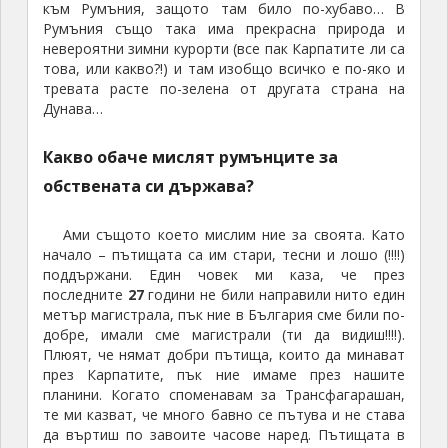
към Румъния, защото там било по-хубаво… В
Румъния също така има прекрасна природа и
невероятни зимни курорти (все пак Карпатите ли са
това, или какво?!) и там изобщо всичко е по-яко и
тревата расте по-зелена от другата страна на
Дунава…
Какво обаче мислят румънците за
обствената си държава?
Ами същото което мислим ние за своята. Като
начало – пътищата са им стари, тесни и лошо (!!!!)
поддържани. Един човек ми каза, че през
последните
27
години не били направили нито един
метър магистрала, пък ние в България сме били по-
добре, имали сме магистрали (ти да видиш!!!!).
Плюят, че нямат добри пътища, които да минават
през Карпатите, пък ние имаме през нашите
планини. Когато споменавам за Трансфагарашан,
те ми казват, че много бавно се пътува и не става
да въртиш по завоите часове наред. Пътищата в