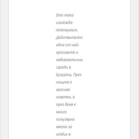
Ето така изглежда Атенеумът. Действително една от най-
красивите и емблематични сгради в Букурещ. През нощта е
красиво осветен, а през деня е много популярно място за
отдих в центъра, тъй като е заобиколен от парк.
Сградата е известна като
Атенеума,
наистина е невероятно красива, но всъщност е
сградата на Филхармонията и е концертна зала.
Искаме да влезем да разгледаме – в нета има
снимки на вътрешността и те меко казано са „уау“ –
но ни отрязват като тикви. В Атенеума наистина
може да се влиза, но само в определени дни и
часове, когато няма репетиции. Ние, за съжаление,