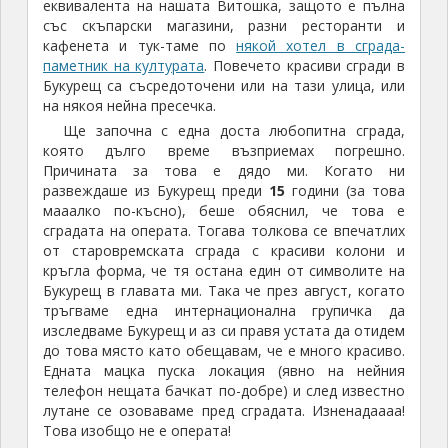
паметник на културата
. Повечето красиви сгради в
Букурещ са съсредоточени или на тази улица, или
на някоя нейна пресечка.
Ще започна с една доста любопитна сграда,
която дълго време възприемах погрешно.
Причината за това е дядо ми. Когато ни
развеждаше из Букурещ преди
15
години (за това
мааалко по-късно), беше обяснил, че това е
сградата на операта. Тогава толкова се впечатлих
от старовремската сграда с красиви колони и
кръгла форма, че тя остана един от символите на
Букурещ в главата ми. Така че през август, когато
тръгваме една интернационална групичка да
изследваме Букурещ и аз си правя устата да отидем
до това място като обещавам, че е много красиво.
Едната мацка пуска локация (явно на нейния
телефон нещата бачкат по-добре) и след известно
лутане се озоваваме пред сградата. Изненадаааа!
Това изобщо не е операта!