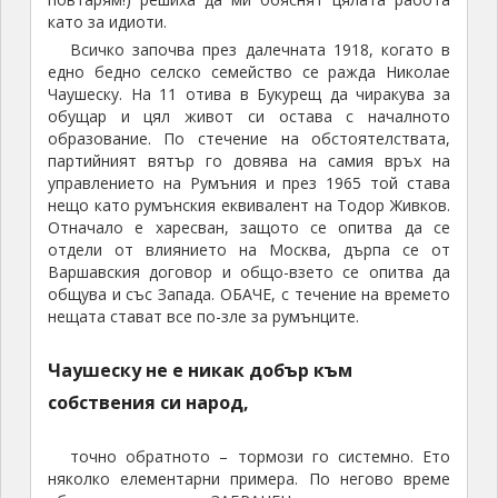
като за идиоти.
Всичко започва през далечната 1918, когато в
едно бедно селско семейство се ражда Николае
Чаушеску. На 11 отива в Букурещ да чиракува за
обущар и цял живот си остава с началното
образование. По стечение на обстоятелствата,
партийният вятър го довява на самия връх на
управлението на Румъния и през 1965 той става
нещо като румънския еквивалент на Тодор Живков.
Отначало е харесван, защото се опитва да се
отдели от влиянието на Москва, дърпа се от
Варшавския договор и общо-взето се опитва да
общува и със Запада. ОБАЧЕ, с течение на времето
нещата стават все по-зле за румънците.
Чаушеску не е никак добър към
собствения си народ,
точно обратното – тормози го системно. Ето
няколко елементарни примера. По негово време