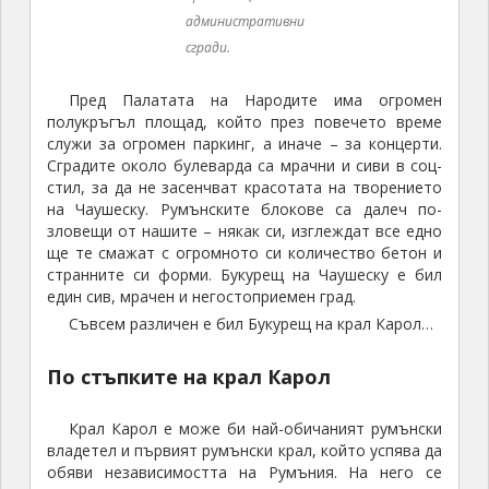
Пред Палатата на Народите има огромен
полукръгъл площад, който през повечето време
служи за огромен паркинг, а иначе – за концерти.
Сградите около булеварда са мрачни и сиви в соц-
стил, за да не засенчват красотата на творението
на Чаушеску. Румънските блокове са далеч по-
зловещи от нашите – някак си, изглеждат все едно
ще те смажат с огромното си количество бетон и
странните си форми. Букурещ на Чаушеску е бил
един сив, мрачен и негостоприемен град.
Съвсем различен е бил Букурещ на крал Карол…
По стъпките на крал Карол
Крал Карол е може би най-обичаният румънски
владетел и първият румънски крал, който успява да
обяви независимостта на Румъния. На него се
приписват хиляда и един строежа и какви ли не
постижения. Доколко има истина в това е друг
въпрос, но едно е ясно – старите сгради в Букурещ