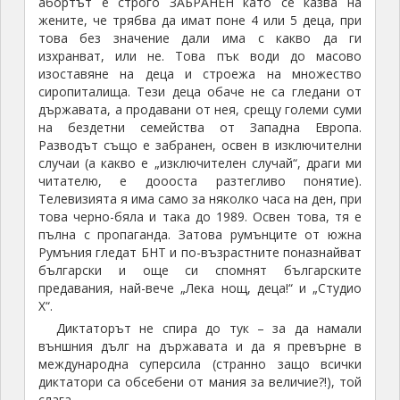
абортът е строго ЗАБРАНЕН като се казва на
жените, че трябва да имат поне 4 или 5 деца, при
това без значение дали има с какво да ги
изхранват, или не. Това пък води до масово
изоставяне на деца и строежа на множество
сиропиталища. Тези деца обаче не са гледани от
държавата, а продавани от нея, срещу големи суми
на бездетни семейства от Западна Европа.
Разводът също е забранен, освен в изключителни
случаи (а какво е „изключителен случай“, драги ми
читателю, е доооста разтегливо понятие).
Телевизията я има само за няколко часа на ден, при
това черно-бяла и така до 1989. Освен това, тя е
пълна с пропаганда. Затова румънците от южна
Румъния гледат БНТ и по-възрастните поназнайват
български и още си спомнят българските
предавания, най-вече „Лека нощ, деца!“ и „Студио
Х“.
Диктаторът не спира до тук – за да намали
външния дълг на държавата и да я превърне в
международна суперсила (странно защо всички
диктатори са обсебени от мания за величие?!), той
слага