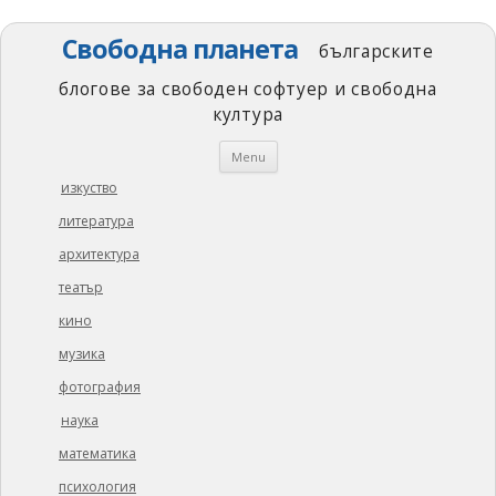
Свободна планета
българските
блогове за свободен софтуер и свободна
култура
Skip
Menu
to
content
изкуство
литература
архитектура
театър
кино
музика
фотография
наука
математика
психология