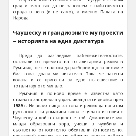
град и няма как да не започнем с най-голямата
сграда в него (и не само), а именно Палата на
Народа.
Чаушеску и грандиозните му проекти
– историята на една диктатура
Преди да разгледаме забележителностите,
останали от времето на тоталитарния режим в
Румъния, ще се наложи да разберем що за режим е
бил това, драги ми читателю. Така че затегни
колана и се приготви за едно пътешествие в
тоталитарното минало.
Румъния в по-ново време е известна като
страната застреляла управляващата си двойка през
1989
г. Не знаех нищо за това и реших да попитам
румънските си домакини каква е цялата история с
Чаушеску и кой в същност е той. Домакините ми,
млади образовани хора, учещи в чужбина и
съответно относително обективни (относително,
повтарям!) решиха да ми обяснят цялата работа