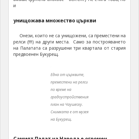
и
унищожава множество църкви
Онези, които не са унищожени, са преместени на
релси (!!!!) на други места. Само за построяването
на Палатата са разрушени три квартала от стария
предвоенен Букурещ.
Една от църквите, преместени на релси по време на
градоустройствения план на Чаушеску. Снимката е от музея
на Букурещ.
Самият Палат на Народа е огромен
обясниха ми, че за да я разгледам ще ми