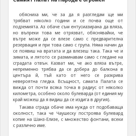
трябват няколко години и се почва още от
подземията. Аз обаче съм ентусиазирана да вляза,
но въпреки това ме отрязват, обяснявайки, че
вътре може да се влезе само с предварителна
резервация и при това само с група. Няма начин да
се появиш на вратата и да влезеш така. Така че и
зимата, и лятото се разминавам само с гледане на
сградата отвън. Казват ми, че ако вляза вътре,
непременно трябва да се добера до балкона в
центъра й, тъй като от него се разкрива
невероятна гледка. Всъщност, самата Палата се
вижда от почти всяка точка в радиус от няколко
километра, особено около булеварда (от единия му
край можеш да я видиш да се издига в другия).
Такава сграда обаче има нужда от подобаваща
околност, така че Чаушеску построява булевард
копие на Шанз-Елизе, с множество фонтани, всеки
с различно име.
Част от