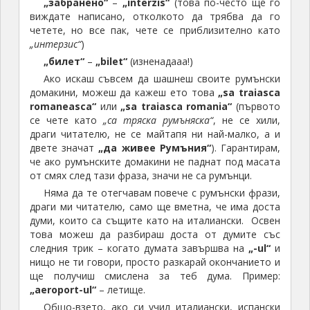
„забранено“
–
„interzis“
(това по-често ще го
виждате написано, отколкото да трябва да го
четете, но все пак, чете се приблизително като
„интерзис“
)
„билет“
–
„bilet“
(изненадааа!)
Ако искаш съвсем да шашнеш своите румънски
домакини, можеш да кажеш ето това
„sa traiasca
romaneasca“
или
„sa traiasca romania“
(първото
се чете като
„са тряска румъняска“
, не се хили,
драги читателю, не се майтапя ни най-малко, а и
двете значат
„да живее Румъния“
). Гарантирам,
че ако румънските домакини не паднат под масата
от смях след тази фраза, значи не са румънци.
Няма да те отегчавам повече с румънски фрази,
драги ми читателю, само ще вметна, че има доста
думи, които са същите като на италиански. Освен
това можеш да разбираш доста от думите със
следния трик – когато думата завършва на
„-ul“
и
нищо не ти говори, просто разкарай окончанието и
ще получиш смислена за теб дума. Пример:
„aeroport-ul“
– летище.
Общо-взето, ако си учил италиански, испански