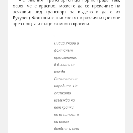
Букурещ. Фонтаните пък светят в различни цветове
през нощта и също са много красиви.
Пиаца Унири и
фонтанът
през лятото.
В дъното се
вижда
Палатата на
народите. На
снимката
изглежда на
пет крачки,
но всъщност е
на около
двайсет и пет
минути път –
разстоянията