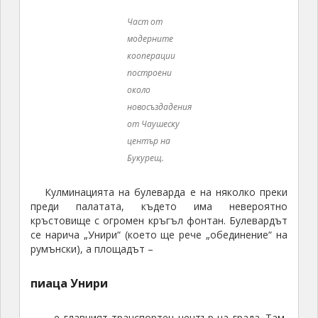
модерните
кооперации
построени
около
новосъздадения
от Чаушеску
център на
Букурещ
.
Кулминацията на булеварда е на няколко преки
преди палатата, където има невероятно
кръстовище с огромен кръгъл фонтан. Булевардът
се нарича „Унири“ (което ще рече „обединение“ на
румънски), а площадът –
пиаца Унири
– е главният транспортен център на града. Там,
освен че е красиво, можете да се прекачите на
всякакъв вид транспорт за където и да е из