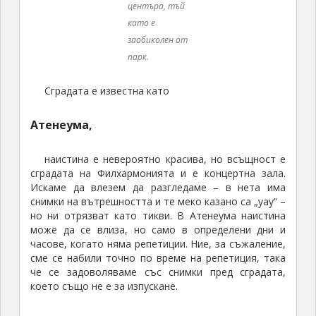
сме се набили точно по време на репетиция, така
че се задоволяваме със снимки пред сградата,
което също не е за изпускане.
Една от
сградите в
близост до
Атенеума.
Контрастът в
архитектурните
стилове е пълен.
Почти срещу Атенеума, в пълна негова
противоположност, се мъдри една мрачна соц
сграда, за която ми казаха, че била „офисът на
Елена Чаушеску“. Пред нея пък има някакви
изключително изкилиферчени скулптури (в стил
психеделичен соц реализъм). Никак не ми е
интересна, предвид кой е живял там, така че
продължаваме нататък.