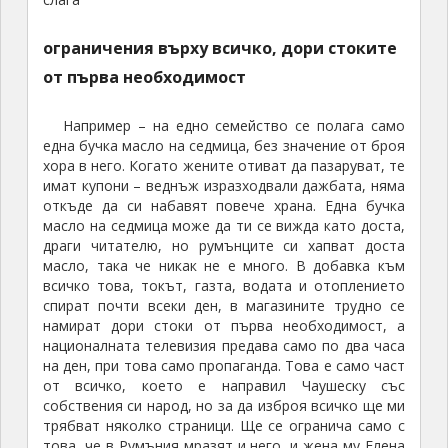
ограничения върху всичко, дори стоките
от първа необходимост
Например – на едно семейство се полага само
една бучка масло на седмица, без значение от броя
хора в него. Когато жените отиват да пазаруват, те
имат купони – веднъж изразходвали дажбата, няма
откъде да си набавят повече храна. Една бучка
масло на седмица може да ти се вижда като доста,
драги читателю, но румънците си хапват доста
масло, така че никак не е много. В добавка към
всичко това, токът, газта, водата и отоплението
спират почти всеки ден, в магазините трудно се
намират дори стоки от първа необходимост, а
националната телевизия предава само по два часа
на ден, при това само пропаганда. Това е само част
от всичко, което е направил Чаушеску със
собствения си народ, но за да изброя всичко ще ми
трябват няколко страници. Ще се огранича само с
това, че в Румъния мразят и него, и жена му Елена