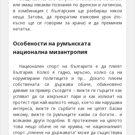
или имаш някакви познания по френски и латински,
в комбинация с българския ще разбираш някои
неща. Затова, да прекратим езиковия урок (по-
късно ще си говорим за храна) и да преминем
нататък.
Особености на румънската
национална мизантропия
Национален спорт на българите е да плюят
България. Колко е гадно, мръсно, колко са ни
корумпирани политиците и пр… Докато плюем
собствената си държава обаче, обикновено
даваме за пример съседите – вижте ги гърците как
успяват да си изкрънкат пари и как излизат на
протест при най-малкото нещо, което им нарушава
интереса, вижте ги сърбите как не цепят басма
никому, вижте ги румънците какви са богати… и
всякакви други подобни. В протежение на цялото
това нещо обаче не ни хрумва, че националният
спорт „плюене на държавата“ може да съществува