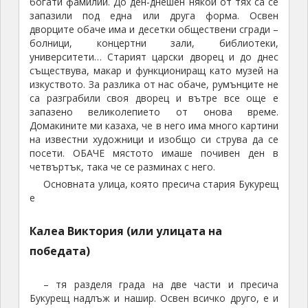
болници, концертни зали, библиотеки,
университети… Старият царски дворец и до днес
съществува, макар и функциониращ като музей на
изкуството. За разлика от нас обаче, румънците не
са разграбили своя дворец и вътре все още е
запазено великолепието от онова време.
Домакините ми казаха, че в него има много картини
на известни художници и изобщо си струва да се
посети. ОБАЧЕ мястото имаше почивен ден в
четвъртък, така че се разминах с него.
Основната улица, която пресича стария Букурещ
е
Калеа Виктория (или улицата на
победата)
– тя разделя града на две части и пресича
Букурещ надлъж и нашир. Освен всичко друго, е и
еквивалента на нашата Витошка, защото е пълна
със скъпарски магазини, разни ресторанти и
кафенета и тук-таме по
някой хотел в сграда-