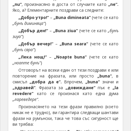
„nu“
, произнасяно в доста от случаите като
„ne“.
Яко, а? Елементарните поздрави са следните:
„Добро утро!“
–
„Buna dimineata“
(чете се като
„бунъ диминяца“
)
„Добър ден!“
–
„Buna ziua“
(чете се като
„бунъ
зиуа“
)
„Добър вечер!“
–
„Buna seara“
(чете се като
„бунъ сяра“
)
„Лека нощ!“
–
„Noapte buna“
(чете се като
„ноапте бунъ“
)
Отговорът на всеки един от тези поздрави е или
повторение на фразата, или просто
„buna“
, в
смисъл
„добра да е“.
Впрочем,
„buna“
значи и
„здравей“
. Фразата за
„довиждане“
пък е
„la
revedere“
като се произнася като една дума
„лареведере“
.
Произнасянето на тези фрази правилно (което
никак не е трудно), ви гарантира следващи шантави
фрази на румънски, така че това със сигурност ще
ви трябва: