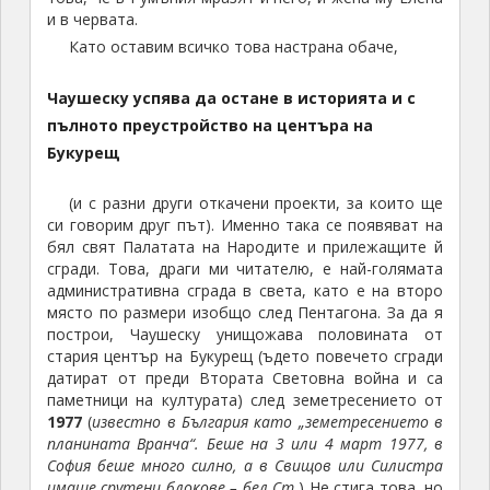
и в червата.
Като оставим всичко това настрана обаче,
Чаушеску успява да остане в историята и с
пълното преустройство на центъра на
Букурещ
(и с разни други откачени проекти, за които ще
си говорим друг път). Именно така се появяват на
бял свят Палатата на Народите и прилежащите й
сгради. Това, драги ми читателю, е най-голямата
административна сграда в света, като е на второ
място по размери изобщо след Пентагона. За да я
построи, Чаушеску унищожава половината от
стария център на Букурещ (ъдето повечето сгради
датират от преди Втората Световна война и са
паметници на културата) след земетресението от
1977
(
известно в България като „земетресението в
планината Вранча“. Беше на 3 или 4 март 1977, в
София беше много силно, а в Свищов или Силистра
имаше срутени блокове – бел.Ст.
) Не стига това, но