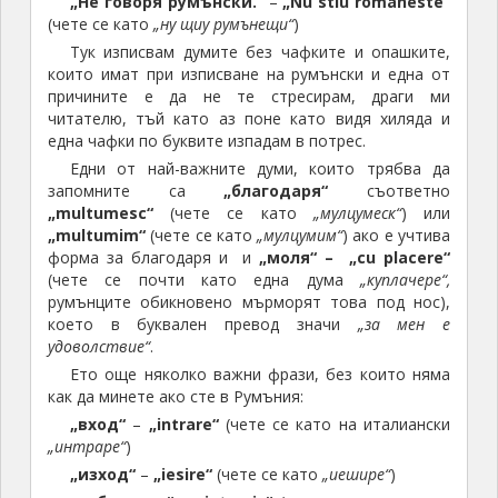
„Не говоря румънски.“
–
„Nu stiu romaneste“
(чете се като
„ну щиу румънещи“
)
Тук изписвам думите без чафките и опашките,
които имат при изписване на румънски и една от
причините е да не те стресирам, драги ми
читателю, тъй като аз поне като видя хиляда и
една чафки по буквите изпадам в потрес.
Едни от най-важните думи, които трябва да
запомните са
„благодаря“
съответно
„multumesc“
(чете се като
„мулцумеск“
) или
„multumim“
(чете се като
„мулцумим“
) ако е учтива
форма за благодаря и и
„моля“ –
„cu placere“
(чете се почти като една дума
„куплачере“,
румънците обикновено мърморят това под нос),
което в буквален превод значи
„за мен е
удоволствие“
.
Ето още няколко важни фрази, без които няма
как да минете ако сте в Румъния:
„вход“
–
„intrare“
(чете се като на италиански
„интраре“
)
„изход“
–
„iesire“
(чете се като
„иешире“
)