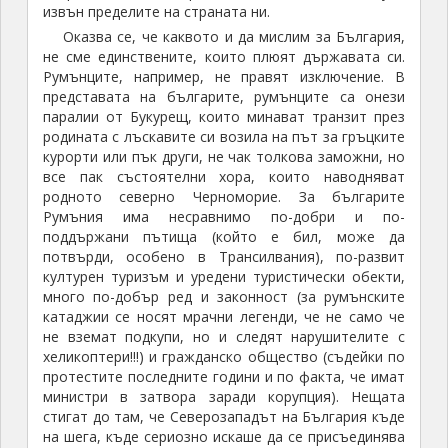
извън пределите на страната ни.
Оказва се, че каквото и да мислим за България,
не сме единствените, които плюят държавата си.
Румънците, например, не правят изключение. В
представата на българите, румънците са онези
паралии от Букурещ, които минават транзит през
родината с лъскавите си возила на път за гръцките
курорти или пък други, не чак толкова заможни, но
все пак състоятелни хора, които наводняват
родното северно Черноморие. За българите
Румъния има несравнимо по-добри и по-
поддържани пътища (който е бил, може да
потвърди, особено в Трансилвания), по-развит
културен туризъм и уредени туристически обекти,
много по-добър ред и законност (за румънските
катаджии се носят мрачни легенди, че не само че
не вземат подкупи, но и следят нарушителите с
хеликоптери!!!) и гражданско общество (съдейки по
протестите последните години и по факта, че имат
министри в затвора заради корупция). Нещата
стигат до там, че Северозападът на България къде
на шега, къде сериозно искаше да се присъединява