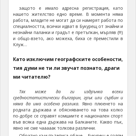
защото е имало адресна регистрация, като
нашето жителство едно време. В момента няма
работа, младите не могат да си намерят работа по
специалността, всички идват в Букурещ от знайни и
незнайни паланки и градът е претъпкан, мърляв (!!!)
и общо-взето, ако можеха, биха се преместили в
Клуж…
Като изключим географските особености,
тия думи не ти ли звучат познато, драги
ми читателю?
Тях може да ги издрънка всеки
средностатистически българин, грък или сърбин и
няма да има особена разлика.
Явно плюенето на
родната държава и обясняването на това колко
по-добре се справят комшиите е национален спорт
във всяка една държава на Балканите. Какво пък,
явно не сме чааааак толкова различни.
Обратно към пътеписа обаче – Букурещ е голям