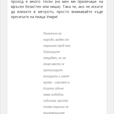
пресичате на пиаца Унири!
Палатът на
народа, видян от
паркинга пред нея.
Румънците
твърдят, че на
това място се
организират
концерти и имат
право – огромно е.
Когато обаче
няма подобни
събития, просто
става паркинг за
прилежащите
административни
сгради.