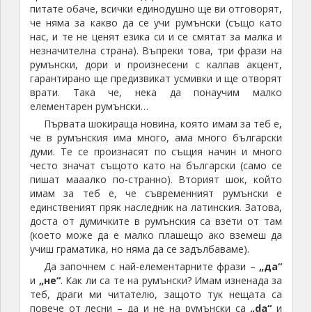
питате обаче, всички единодушно ще ви отговорят,
че няма за какво да се учи румънски (също като
нас, и те не ценят езика си и се смятат за малка и
незначителна страна). Въпреки това, три фрази на
румънски, дори и произнесени с калпав акцент,
гарантирано ще предизвикат усмивки и ще отворят
врати. Така че, нека да понаучим малко
елементарен румънски…
Първата шокираща новина, която имам за теб е,
че в румънския има много, ама много български
думи. Те се произнасят по същия начин и много
често значат същото като на български (само се
пишат мааалко по-странно). Вторият шок, който
имам за теб е, че съвременният румънски е
единственият пряк наследник на латинския. Затова,
доста от думичките в румънския са взети от там
(което може да е малко плашещо ако вземеш да
учиш граматика, но няма да се задълбаваме).
Да започнем с най-елементарните фрази –
„да“
и
„не“
. Как ли са те на румънски? Имам изненада за
теб, драги ми читателю, защото тук нещата са
повече от лесни – да и не на румънски са
„da“
и