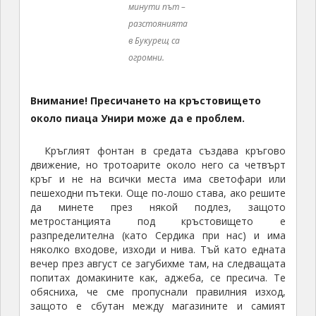
в Букурещ са
огромни.
Внимание!
Пресичането на кръстовището
около пиаца Унири може да е проблем.
Кръглият фонтан в средата създава кръгово
движение, но тротоарите около него са четвърт
кръг и не на всички места има светофари или
пешеходни пътеки. Още по-лошо става, ако решите
да минете през някой подлез, защото
метростанцията под кръстовището е
разпределителна (като Сердика при нас) и има
няколко входове, изходи и нива. Тъй като едната
вечер през август се загубихме там, на следващата
попитах домакините как, аджеба, се пресича. Те
обясниха, че сме пропуснали правилния изход,
защото е сбутан между магазините и самият
проход е много тесен (на мен ми приличаше на
мръсен безистен или ниша). Така че, ако не искате
да влизате в метрото, просто внимавайте къде