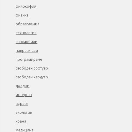
философия
физика
образование
технология
автомобили
направи сам
програмиране
свободен софтуер
свободен хардуер
джаджи
интернет
здраве
екология
храна
медицина