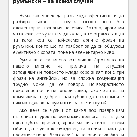
румънски – за всеки случай
Няма как човек да разглежда ефективно и да
разбира какво се случва около него без
елементарни познания по езика. Затова, драги ми
читателю, се чувствам длъжна да те ограмотя и да
ти кажа кои са най-елементарните фрази на
румънски, които ще ти трябват за да си общуваш
ефективно с хората, поне на елементарно ниво.
Румънците са много отзивчиви (противно на
нашето мнение, че приличат на „студени
западняци“) и повечето млади хора знаят поне три
фрази на английски, но за сложна комуникация
трудно може да се говори. По-възрастното
поколение почти не говори езика, така че за да си
комуникирате добре е най-хубаво да позапомните
няколко фрази на румънски, за всеки случай.
Ако вече се чудиш от какъв зор превръщам
пътеписа в урок по румънски, веднага ще ти дам
една хубава причина, драги ми читателю – всеки
обича да чуе как чужденец си кълчи езика да
произнесе поне „благодаря“ на неговия език. Ако ги