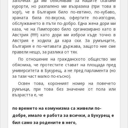
започнах да им обяснявам за нашите скапани
курорти, но разпалено ми възразиха (при това в
хор!), че в България било по-евтино, по-хубаво,
храната била по-вкусна, офертите по-изгодни,
обслужването в пъти по-добро. Една жена дори ми
каза, че на Пампорово било организирано като в
Австрия (!!!!!!) като дори ми изброи къде точно в
Австрия е ходила да кара ски. За румънците,
България е по-читавата държава, защото ние сме
правели нещо, за разлика от тях.
По отношение на гражданското общество ми
обясниха, че протестите стават на площада пред
университета в Букурещ, а не пред парламента (но
за тази част малко по-късно).
Освен това, коронният номер на повечето
румънци, при това без значение от пола или
възрастта е, че
по времето на комунизма са живели по-
добре, имало е работа за всички, а Букурещ е
бил само за родените в него,