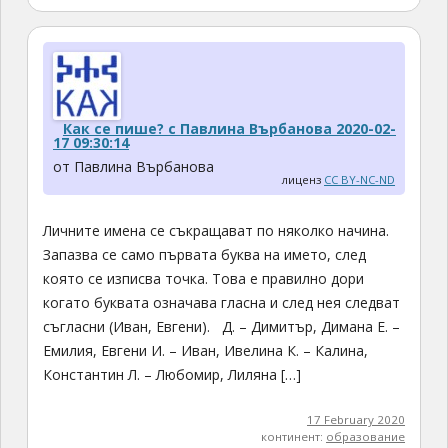
Как се пише? с Павлина Върбанова 2020-02-
17 09:30:14
от Павлина Върбанова
лиценз
CC BY-NC-ND
Личните имена се съкращават по няколко начина.
Запазва се само първата буква на името, след
която се изписва точка. Това е правилно дори
когато буквата означава гласна и след нея следват
съгласни (Иван, Евгени). Д. – Димитър, Димана Е. –
Емилия, Евгени И. – Иван, Ивелина К. – Калина,
Константин Л. – Любомир, Лиляна […]
17 February 2020
континент:
образование