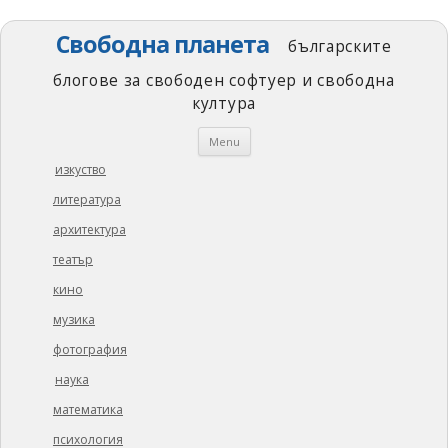
Свободна планета
българските
блогове за свободен софтуер и свободна
култура
Skip
Menu
to
content
изкуство
литература
архитектура
театър
кино
музика
фотография
наука
математика
психология