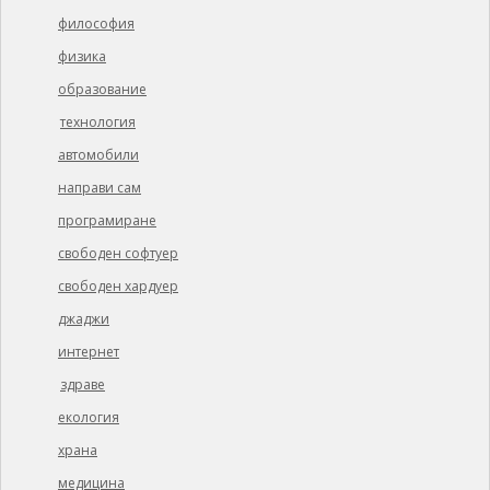
философия
физика
образование
технология
автомобили
направи сам
програмиране
свободен софтуер
свободен хардуер
джаджи
интернет
здраве
екология
храна
медицина