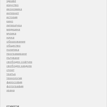
здраве
изкуство
икономика
интернет
история
кино
литература
медицина
музика
наука
образование
общество
политика
програмиране
пътуване
свободен софтуер
свободен хардуер
спорт
театър
технология
философия
фотография
храна
ЕТИКЕТИ