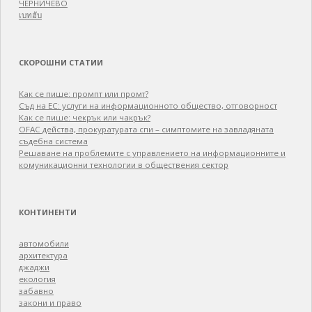
ЧЕРНИЧЕВО
เบทฮับ
СКОРОШНИ СТАТИИ
Как се пише: промпт или промт?
Съд на ЕС: услуги на информационното общество, отговорност
Как се пише: чекрък или чакрък?
OFAC действа, прокуратурата спи – симптомите на завладяната
съдебна система
Решаване на проблемите с управлението на информационните и
комуникационни технологии в обществения сектор
КОНТИНЕНТИ
автомобили
архитектура
джаджи
екология
забавно
закони и право