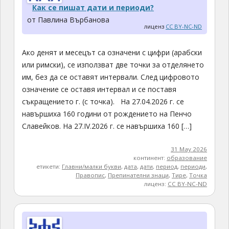
Как се пишат дати и периоди?
от Павлина Върбанова
лиценз
CC BY-NC-ND
Ако денят и месецът са означени с цифри (арабски
или римски), се използват две точки за отделянето
им, без да се оставят интервали. След цифровото
означение се оставя интервал и се поставя
съкращението г. (с точка). На 27.04.2026 г. се
навършиха 160 години от рождението на Пенчо
Славейков. На 27.IV.2026 г. се навършиха 160 […]
31 May 2026
континент:
образование
етикети:
Главни/малки букви
,
дата
,
дати
,
период
,
периоди
,
Правопис
,
Препинателни знаци
,
Тире
,
Точка
лиценз:
CC BY-NC-ND