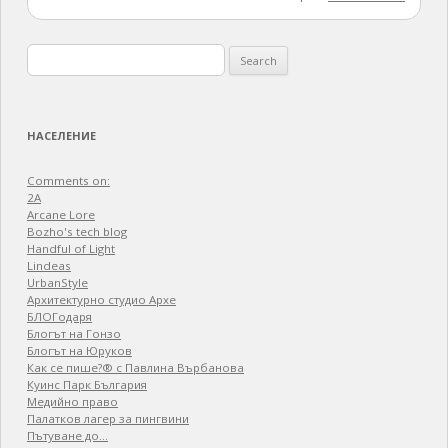
Search
for:
НАСЕЛЕНИЕ
Comments on:
2A
Arcane Lore
Bozho's tech blog
Handful of Light
Lindeas
UrbanStyle
Архитектурно студио Архе
БЛОГодаря
Блогът на Гонзо
Блогът на Юруков
Как се пише?® с Павлина Върбанова
Куинс Парк България
Медийно право
Палатков лагер зa пингвини
Пътуване до…