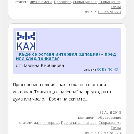
етикети:
лични имена
,
Правопис
,
съкращаване
,
Съкращения
,
Точка
лиценз:
CC BY-NC-ND
Къде се оставя интервал (шпация) – пред
или след точката?
от Павлина Върбанова
лиценз
CC BY-NC-ND
Пред препинателния знак точка не се оставя
интервал. Точката „се залепва“ за предходната
дума или число. Броят на екипите…
16 April 2018
континент:
образование
етикети:
дати
,
интервал
,
Препинателни знаци
,
Съкращения
,
Точка
лиценз:
CC BY-NC-ND