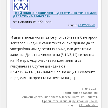
Кой знак е правилен – десетична точка или
десетична запетая?
от Павлина Върбанова
лиценз
CC BY-NC-ND
И двата знака могат да се употребяват в български
текстове. В един и същи текст обаче трябва да се
употребява или десетична точка, или десетична
запетая. Денят на числото пи (3.14/3,14) се чества
на 14 март. Акционерите на компанията са
гласували за брутен дивидент от
0.1473684211/0,1473684211 лв. на акция. Геолозите
определят възрастта на Земята на […]
6 June 2021
континент:
образование
етикети:
десетична запетая
,
десетична точка
,
Запетая
,
Препинателни знаци
,
пунктуация
,
Точка
лиценз:
CC BY-NC-ND