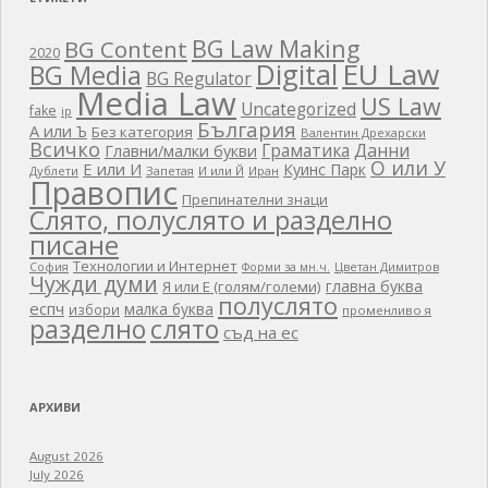
BG Law Making
BG Content
2020
EU Law
Digital
BG Media
BG Regulator
Media Law
US Law
Uncategorized
fake
ip
България
А или Ъ
Без категория
Валентин Дрехарски
Всичко
Граматика
Данни
Главни/малки букви
О или У
Е или И
Куинс Парк
Дублети
Запетая
И или Й
Иран
Правопис
Препинателни знаци
Слято, полуслято и разделно
писане
Технологии и Интернет
Цветан Димитров
София
Форми за мн.ч.
Чужди думи
главна буква
Я или Е (голям/големи)
полуслято
еспч
малка буква
избори
променливо я
разделно
слято
съд на ес
АРХИВИ
August 2026
July 2026