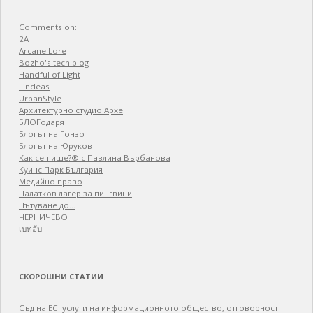
Comments on:
2A
Arcane Lore
Bozho's tech blog
Handful of Light
Lindeas
UrbanStyle
Архитектурно студио Архе
БЛОГодаря
Блогът на Гонзо
Блогът на Юруков
Как се пише?® с Павлина Върбанова
Куинс Парк България
Медийно право
Палатков лагер зa пингвини
Пътуване до…
ЧЕРНИЧЕВО
เบทฮับ
СКОРОШНИ СТАТИИ
Съд на ЕС: услуги на информационното общество, отговорност