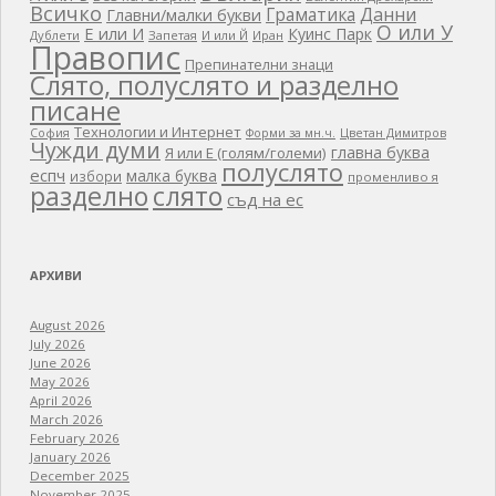
Всичко
Граматика
Данни
Главни/малки букви
О или У
Е или И
Куинс Парк
Дублети
Запетая
И или Й
Иран
Правопис
Препинателни знаци
Слято, полуслято и разделно
писане
Технологии и Интернет
Цветан Димитров
София
Форми за мн.ч.
Чужди думи
главна буква
Я или Е (голям/големи)
полуслято
еспч
малка буква
избори
променливо я
разделно
слято
съд на ес
АРХИВИ
August 2026
July 2026
June 2026
May 2026
April 2026
March 2026
February 2026
January 2026
December 2025
November 2025