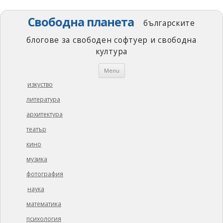
Свободна планета
българските
блогове за свободен софтуер и свободна
култура
Skip
Menu
to
content
изкуство
литература
архитектура
театър
кино
музика
фотография
наука
математика
психология