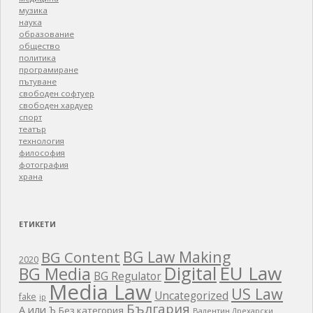
музика
наука
образование
общество
политика
програмиране
пътуване
свободен софтуер
свободен хардуер
спорт
театър
технология
философия
фотография
храна
ЕТИКЕТИ
BG Law Making
BG Content
2020
EU Law
Digital
BG Media
BG Regulator
Media Law
US Law
Uncategorized
fake
ip
България
А или Ъ
Без категория
Валентин Дрехарски