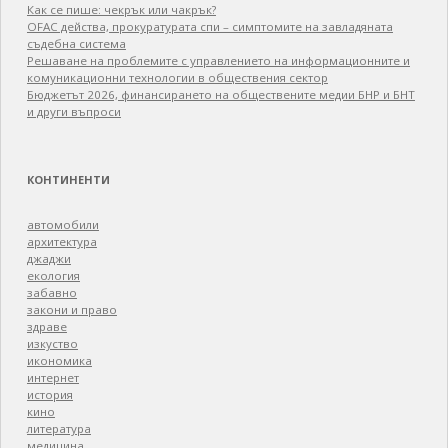
Как се пише: чекрък или чакрък?
OFAC действа, прокуратурата спи – симптомите на завладяната
съдебна система
Решаване на проблемите с управлението на информационните и
комуникационни технологии в обществения сектор
Бюджетът 2026, финансирането на обществените медии БНР и БНТ
и други въпроси
КОНТИНЕНТИ
автомобили
архитектура
джаджи
екология
забавно
закони и право
здраве
изкуство
икономика
интернет
история
кино
литература
медицина