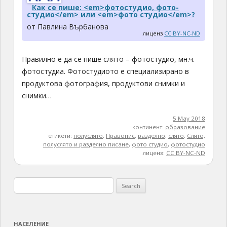
Как се пише: <em>фотостудио, фото-
студио</em> или <em>фото студио</em>?
от Павлина Върбанова
лиценз
CC BY-NC-ND
Правилно е да се пише слято – фотостудио, мн.ч.
фотостудиа. Фотостудиото е специализирано в
продуктова фотография, продуктови снимки и
снимки…
5 May 2018
континент:
образование
етикети:
полуслято
,
Правопис
,
разделно
,
слято
,
Слято,
полуслято и разделно писане
,
фото студио
,
фотостудио
лиценз:
CC BY-NC-ND
Search
for:
НАСЕЛЕНИЕ