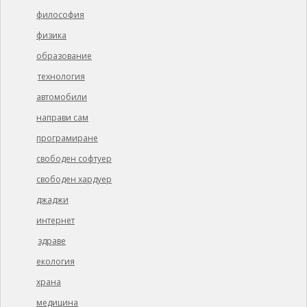
философия
физика
образование
технология
автомобили
направи сам
програмиране
свободен софтуер
свободен хардуер
джаджи
интернет
здраве
екология
храна
медицина