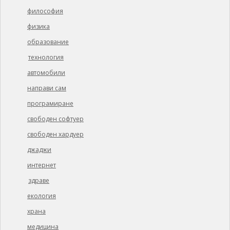
философия
физика
образование
технология
автомобили
направи сам
програмиране
свободен софтуер
свободен хардуер
джаджи
интернет
здраве
екология
храна
медицина