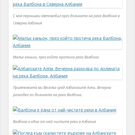
С моя пернишки автомобил през долината на река Валбона в
Северна Албания
Малък каньон, през който протича река Валбона
Приятелката ми Веселка сред Албанските Алпи. Вечерна
разходка по долината на река Валбона.
Валбона е една от най-чистите реки в Албания