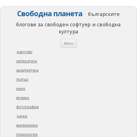
Свободна планета
българските
блогове за свободен софтуер и свободна
култура
Skip
Menu
to
content
изкуство
литература
архитектура
театър
кино
музика
фотография
наука
математика
психология