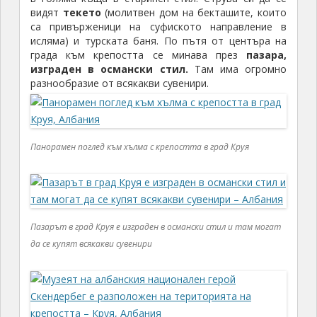
видят
текето
(молитвен дом на бекташите, които
са привърженици на суфиското направление в
исляма) и турската баня. По пътя от центъра на
града към крепостта се минава през
пазара,
изграден в османски стил.
Там има огромно
разнообразие от всякакви сувенири.
Панорамен поглед към хълма с крепостта в град Круя
Пазарът в град Круя е изграден в османски стил и там могат
да се купят всякакви сувенири