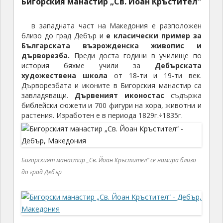
Бигорския манастир „Св. Йоан Кръстител“
в западната част на Македония е разположен
близо до град Дебър и
е класически пример за
Българската възрожденска живопис и
дърворезба.
Преди доста години в училище по
история бяхме учили за
Дебърската
художествена школа
от 18-ти и 19-ти век.
Дърворезбата и иконите в Бигорския манастир са
завладяващи.
Дървеният иконостас
съдържа
библейски сюжети и 700 фигури на хора, животни и
растения. Изработен е в периода 1829г.÷1835г.
Бигорският манастир „Св. Йоан Кръстител“ се намира близо
до град Дебър