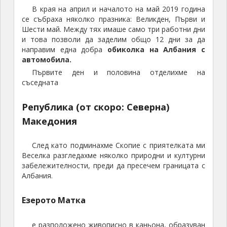
В края на април и началото на май 2019 година
се събраха няколко празника: Великден, Първи и
Шести май. Между тях имаше само три работни дни
и това позволи да заделим общо 12 дни за да
направим една добра
обиколка на Албания с
автомобила.
Първите ден и половина отделихме на
съседната
Република (от скоро: Северна)
Македония
След като подминахме Скопие с приятелката ми
Веселка разгледахме няколко природни и културни
забележителности, преди да пресечем границата с
Албания.
Езерото Матка
е разположено живописно в каньона, образуван