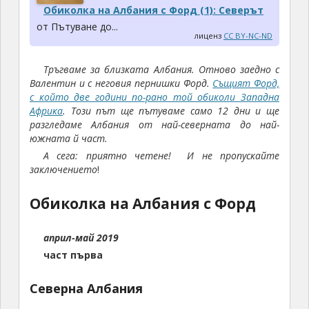
Обиколка на Албания с Форд (1): Северът
от Пътуване до...
лиценз
CC BY-NC-ND
Тръгваме за близката Албания. Отново заедно с
Валентин и с неговия пернишки Форд.
Същият Форд,
с който две години по-рано той обиколи Западна
Африка
. Този път ще пътуваме само 12 дни и ще
разгледаме Албания от най-северната до най-
южната й част.
А сега: приятно четене! И не пропускайте
заключението
!
Обиколка на Албания с Форд
април-май 2019
част първа
Северна Албания