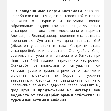
с рождено име Георги Кастриоти.
Като син
на албански княз, в младежка възраст той е взет за
заложник от турците и получава военно
образование в Одрин. Там започват да му казват
Искандер (с това име мюсюлманите наричат
Александър Велики) заради проявените качества на
военачалник. Султанът му дава титлата бей
(областен управител) и така Кастриоти става
Искандер-бей, или съкратено Скендербег. След
разгрома на турците от унгарците в битката при
Ниш през
1443
година патриотично настроения
Скендербег се възползва от ситуацията. Той
напуска турската армия, отрича се от исляма и
сплотява албанците за борба с турските
завоеватели. Столица на създадената от него
независима албанска държава става родният му
град Круя.
В продължение на четвърт век
водената от Скендербег армия отблъсква 13
турски нашествия в Албания.