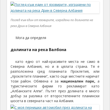
Поглед към един от язовирите, изградени по долината на
река Дрин в Северна Албания
Мога да определя
долината на река Валбона
като едно от най-красивите места не само в
Северна Албания, но и в цялата страна. Тя е
разположена сред планината Проклетия, или
„проклетите планини“, както още местните наричат
този район. Обявена е за
национален парк,
а
туристическите фирми го рекламират като
„Албанските Алпи“. Пътят през долината е много
добър за разлика от второстепенните планински
шосета в северната част на Албания.