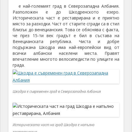
е най-големият град в Северозападна Албания.
Разположен е до Шкодренското езеро.
Историческата част е реставрирана и е приятно
място за разходки. Част от старите сгради са в стил
близък до венецианския. Това се обяснява с факта,
че през 15-ти век градът е бил в състава на
Венецианската република. Чиста и добре
подържана Шкодра има най-европейски вид от
всички албански населени места. Правят
впечатление многото велосипедисти по улиците на
града.
Шкодра е съвременен град в Северозападна Албания
Историческата част на град Шкодра е напълно
реставрирана