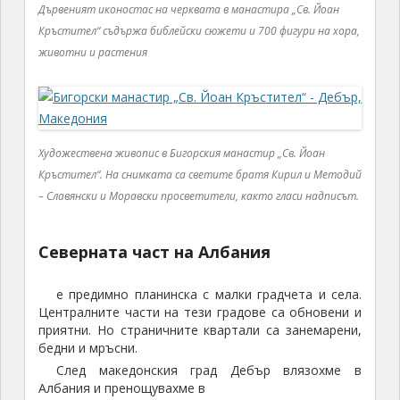
Дървеният иконостас на черквата в манастира „Св. Йоан
Кръстител“ съдържа библейски сюжети и 700 фигури на хора,
животни и растения
Художествена живопис в Бигорския манастир „Св. Йоан
Кръстител“. На снимката са светите братя Кирил и Методий
– Славянски и Моравски просветители, както гласи надписът.
Северната част на Албания
е предимно планинска с малки градчета и села.
Централните части на тези градове са обновени и
приятни. Но страничните квартали са занемарени,
бедни и мръсни.
След македонския град Дебър влязохме в
Албания и пренощувахме в