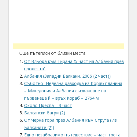
Още пътеписи от близки места:
От Вльора към Тирана (5 част на Албания през
пролетта)
Албания (Западни Балкани, 2006 (2 част))
Съботно- Неделна разходка из Кораб планина
– Македония и Албания с изкачване на
първенеца й – връх Кораб – 2764 м
Около Преспа – 3 част
Балкански багри (2)
От Черна гора през Албания към Струга (Из
Балканите (2))
Едно незабравимо пътешествие – част трета