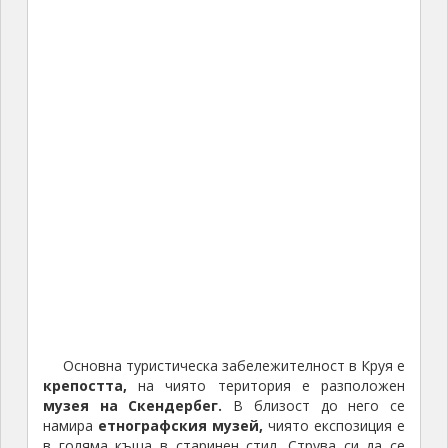
Основна туристическа забележителност в Круя е
крепостта,
на чиято територия е разположен
музея на Скендербег.
В близост до него се
намира
етнографския музей,
чиято експозиция е
в голяма къща в старинен стил. Струва си да се