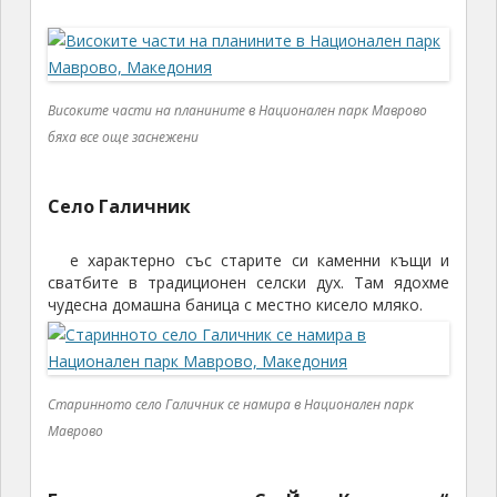
Високите части на планините в Национален парк Маврово
бяха все още заснежени
Село Галичник
е характерно със старите си каменни къщи и
сватбите в традиционен селски дух. Там ядохме
чудесна домашна баница с местно кисело мляко.
Старинното село Галичник се намира в Национален парк
Маврово