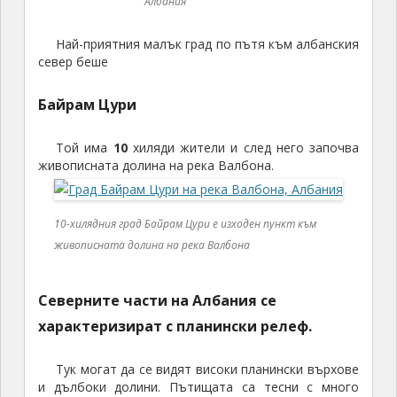
Албания
Най-приятния малък град по пътя към албанския
север беше
Байрам Цури
Той има
10
хиляди жители и след него започва
живописната долина на река Валбона.
10-хилядния град Байрам Цури е изходен пункт към
живописната долина на река Валбона
Северните части на Албания се
характеризират с планински релеф.
Тук могат да се видят високи планински върхове
и дълбоки долини. Пътищата са тесни с много