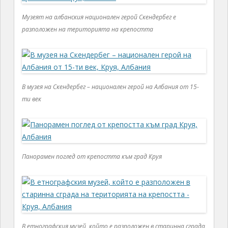
Музеят на албанския национален герой Скендербег е
разположен на територията на крепостта
В музея на Скендербег – национален герой на Албания от 15-
ти век
Панорамен поглед от крепостта към град Круя
В етнографския музей, който е разположен в старинна сграда