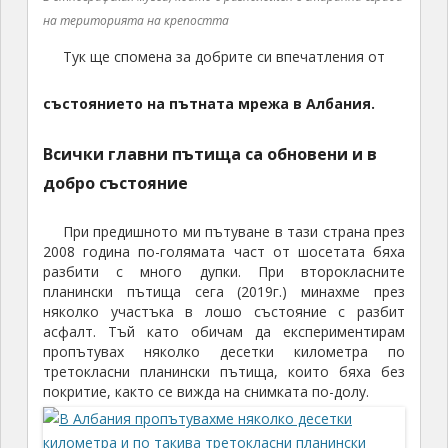
на територията на крепостта
Тук ще спомена за добрите си впечатления от
състоянието на пътната мрежа в Албания.
Всички главни пътища са обновени и в
добро състояние
При предишното ми пътуване в тази страна през
2008 година по-голямата част от шосетата бяха
разбити с много дупки. При второкласните
планински пътища сега (2019г.) минахме през
няколко участъка в лошо състояние с разбит
асфалт. Тъй като обичам да експериментирам
пропътувах няколко десетки километра по
третокласни планински пътища, които бяха без
покритие, както се вижда на снимката по-долу.