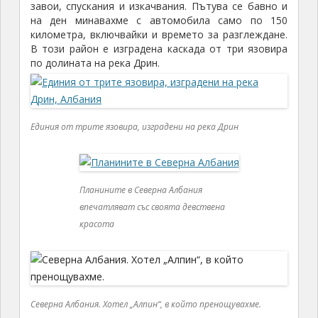
завои, спускания и изкачвания. Пътува се бавно и
на ден минавахме с автомобила само по 150
километра, включвайки и времето за разглеждане.
В този район е изградена каскада от три язовира
по долината на река Дрин.
Единия от трите язовира, изградени на река Дрин
Планините в Северна Албания
впечатляват със своята девствена
красота
Северна Албания. Хотел „Алпин“, в който пренощувахме.