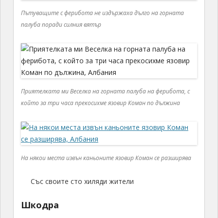
Пътуващите с ферибота не издържаха дълго на горната
палуба поради силния вятър
Приятелката ми Веселка на горната палуба на ферибота, с
който за три часа прекосихме язовир Коман по дължина
На някои места извън каньоните язовир Коман се разширява
Със своите сто хиляди жители
Шкодра