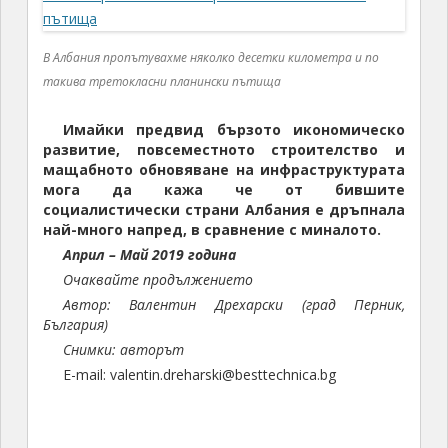
В Албания пропътувахме няколко десетки километра и по
такива третокласни планински пътища
Имайки предвид бързото икономическо
развитие, повсеместното строителство и
мащабното обновяване на инфраструктурата
мога да кажа че от бившите
социалистически страни Албания е дръпнала
най-много напред, в сравнение с миналото.
Април – Май 2019 година
Очаквайте продължението
Автор: Валентин Дрехарски (град Перник,
България)
Снимки: авторът
E-mail: valentin.dreharski@besttechnica.bg