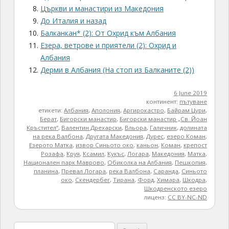
Църкви и манастири из Македония
До Италия и назад
Балканкан* (2): От Охрид към Албания
Езера, ветрове и приятели (2): Охрид и
Албания
Дерми в Албания (На стоп из Балканите (2))
6 June 2019
континент:
пътуване
етикети:
Албания
,
Аполония
,
Аргирокастро
,
Байрам Цури
,
Берат
,
Бигорски манастир
,
Бигорски манастир „Св. Йоан
Кръстител“
,
Валентин Дрехарски
,
Вльора
,
Галичник
,
долината
на река Валбона
,
Другата Македония
,
Дурес
,
езеро Коман
,
Езерото Матка
,
извор Синьото око
,
каньон
,
Коман
,
крепост
Розафа
,
Круя
,
Ксамил
,
Кукъс
,
Логара
,
Македония
,
Матка
,
Национален парк Маврово
,
Обиколка на Албания
,
Пешкопия
,
планина
,
Превал Логара
,
река Валбона
,
Саранда
,
Синьото
око
,
Скендербег
,
Тирана
,
Форд
,
Химара
,
Шкодра
,
Шкодренското езеро
лиценз:
CC BY-NC-ND
Search