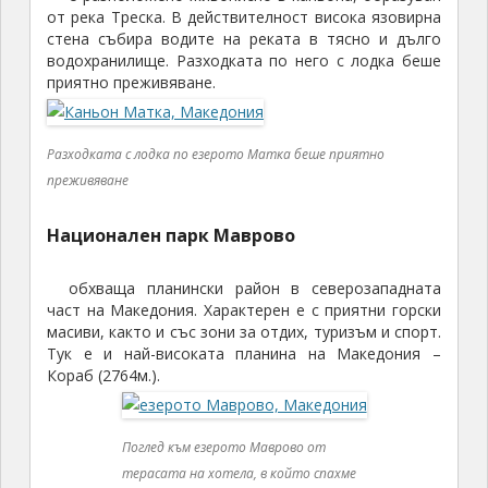
от река Треска. В действителност висока язовирна
стена събира водите на реката в тясно и дълго
водохранилище. Разходката по него с лодка беше
приятно преживяване.
Разходката с лодка по езерото Матка беше приятно
преживяване
Национален парк Маврово
обхваща планински район в северозападната
част на Македония. Характерен е с приятни горски
масиви, както и със зони за отдих, туризъм и спорт.
Тук е и най-високата планина на Македония –
Кораб (2764м.).
Поглед към езерото Маврово от
терасата на хотела, в който спахме