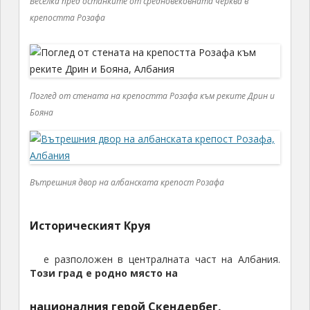
Веселка пред останките от средновековната черква в
крепостта Розафа
Поглед от стената на крепостта Розафа към реките Дрин и
Бояна
Вътрешния двор на албанската крепост Розафа
Историческият Круя
е разположен в централната част на Албания.
Този град е родно място на
националния герой Скендербег,