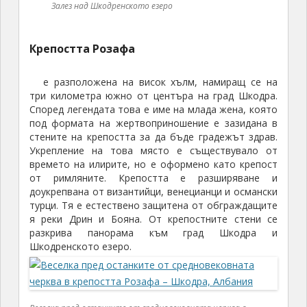
Залез над Шкодренското езеро
Крепостта Розафа
е разположена на висок хълм, намиращ се на
три километра южно от центъра на град Шкодра.
Според легендата това е име на млада жена, която
под формата на жертвоприношение е зазидана в
стените на крепостта за да бъде градежът здрав.
Укрепление на това място е съществувало от
времето на илирите, но е оформено като крепост
от римляните. Крепостта е разширяване и
доукрепвана от византийци, венецианци и османски
турци. Тя е естествено защитена от обграждащите
я реки Дрин и Бояна. От крепостните стени се
разкрива панорама към град Шкодра и
Шкодренското езеро.