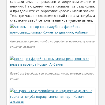
се възхитихме на прекрасните гледки към околните
планини. На отделни места язовирът се разширява,
а при долините се образуват красиви малки заливи.
Тези три часа не слязохме от най-горната палуба, а
след всеки завой се появяваше нов чудесен изглед.
Авторът на горната палуба на ферибота, прекосяващ язовир
Коман по дължина
Поглед от ферибота към малка река, която се влива в язовира
Коман