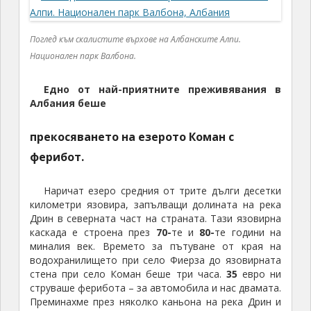
Поглед към скалистите върхове на Албанските Алпи.
Национален парк Валбона.
Едно от най-приятните преживявания в
Албания беше
прекосяването на езерото Коман с
ферибот.
Наричат езеро средния от трите дълги десетки
километри язовира, запълващи долината на река
Дрин в северната част на страната. Тази язовирна
каскада е строена през
70-
те и
80-
те години на
миналия век. Времето за пътуване от края на
водохранилището при село Фиерза до язовирната
стена при село Коман беше три часа.
35
евро ни
струваше ферибота – за автомобила и нас двамата.
Преминахме през няколко каньона на река Дрин и