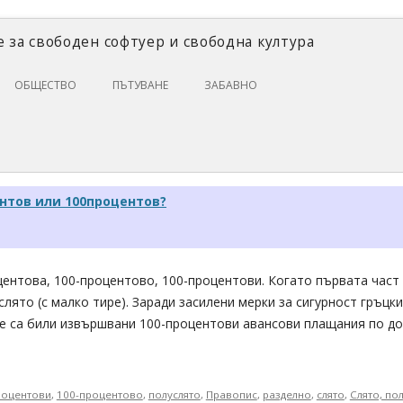
 за свободен софтуер и свободна култура
Skip
ОБЩЕСТВО
ПЪТУВАНЕ
ЗАБАВНО
to
content
ЗАКОНИ И ПРАВО
ИКОНОМИКА
ИСТОРИЯ
ентов или 100процентов?
ПОЛИТИКА
ЦИФРОВИ ПРАВА
центова, 100-процентово, 100-процентови. Когато първата част
лято (с малко тире). Заради засилени мерки за сигурност гръцк
че са били извършвани 100-процентови авансови плащания по до
роцентови
,
100-процентово
,
полуслято
,
Правопис
,
разделно
,
слято
,
Слято, по