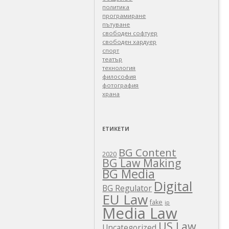
политика
програмиране
пътуване
свободен софтуер
свободен хардуер
спорт
театър
технология
философия
фотография
храна
ЕТИКЕТИ
BG Content
2020
BG Law Making
BG Media
Digital
BG Regulator
EU Law
fake
ip
Media Law
US Law
Uncategorized