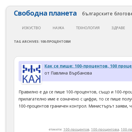
Свободна планета
българските блогове
ИЗКУСТВО
НАУКА
ТЕХНОЛОГИЯ
ЗДРАВЕ
ЛИТЕРАТУРА
МАТЕМАТИКА
АВТОМОБИЛИ
ЕКОЛОГИЯ
TAG ARCHIVES:
100-ПРОЦЕНТОВИ
АРХИТЕКТУРА
ПСИХОЛОГИЯ
НАПРАВИ САМ
ХРАНА
ТЕАТЪР
ФИЛОСОФИЯ
ПРОГРАМИРАНЕ
МЕДИЦИНА
Как се пише: 100-процентов, 100 проц
КИНО
ФИЗИКА
СВОБОДЕН СОФТУЕР
СПОРТ
от Павлина Върбанова
МУЗИКА
ОБРАЗОВАНИЕ
СВОБОДЕН ХАРДУЕР
Правилно е да се пише 100-процентов, също и 100-про
ФОТОГРАФИЯ
ДЖАДЖИ
прилагателно име е означено с цифри, то се пише полус
ИНТЕРНЕТ
100-процентов граничен контрол. Министърът заяви, 
етикети:
100-процентов
,
100-процентова
,
100-п