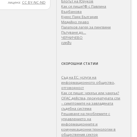
Блогът на Юруков
лиценз:
CC BY-NC-ND
Как се пише?® с Павлина
Върбанова
Куинс Парк България
Медийно право
Палатков лагер зa пингвини
Пътуване до…
ЧЕРНИЧЕВО
เบทฮับ
СКОРОШНИ СТАТИИ
Съд на ЕС: услуги на
информационното общество,
отговорност
Как се пише: чекрък или чакрък?
OFAC действа, прокуратурата спи
– симптомите на завладяната
съдебна система
Решаване на проблемите с
управлението на
информационните и
комуникационни технологии в
обществения сектор