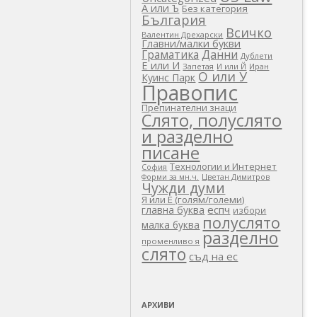
А или Ъ
Без категория
България
Всичко
Валентин Дрехарски
Главни/малки букви
Граматика
Данни
Дублети
Е или И
Запетая
И или Й
Иран
О или У
Куинс Парк
Правопис
Препинателни знаци
Слято, полуслято
и разделно
писане
Технологии и Интернет
София
Цветан Димитров
Форми за мн.ч.
Чужди думи
Я или Е (голям/големи)
еспч
главна буква
избори
полуслято
малка буква
разделно
променливо я
слято
съд на ес
АРХИВИ