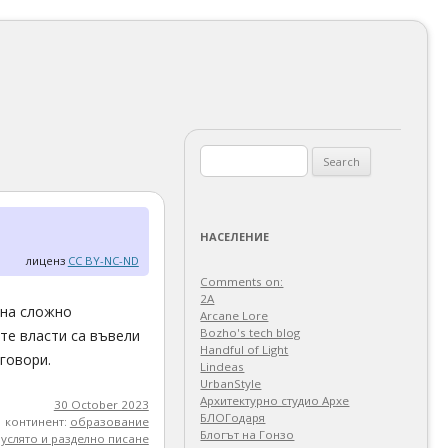
Search
for:
НАСЕЛЕНИЕ
лиценз
CC BY-NC-ND
Comments on:
2A
 на сложно
Arcane Lore
Bozho's tech blog
ите власти са въвели
Handful of Light
говори.
Lindeas
UrbanStyle
Архитектурно студио Архе
30 October 2023
БЛОГодаря
континент:
образование
Блогът на Гонзо
луслято и разделно писане