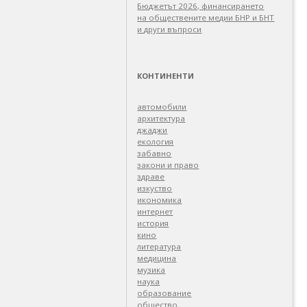
Бюджетът 2026, финансирането
на обществените медии БНР и БНТ
и други въпроси
КОНТИНЕНТИ
автомобили
архитектура
джаджи
екология
забавно
закони и право
здраве
изкуство
икономика
интернет
история
кино
литература
медицина
музика
наука
образование
общество