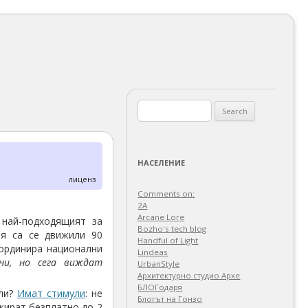
Search
for:
НАСЕЛЕНИЕ
лиценз
Comments on:
2A
Arcane Lore
най-подходящият за
Bozho's tech blog
ия са се движили 90
Handful of Light
оординира национални
Lindeas
ни, но сега виждат
UrbanStyle
Архитектурно студио Архе
БЛОГодаря
али?
Имат стимули
: не
Блогът на Гонзо
кират безплатно до 2