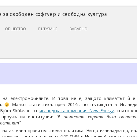
 за свободен софтуер и свободна култура
Skip
ОБЩЕСТВО
ПЪТУВАНЕ
ЗАБАВНО
to
content
ЗАКОНИ И ПРАВО
ИКОНОМИКА
ИСТОРИЯ
ПОЛИТИКА
ЦИФРОВИ ПРАВА
 на електромобилите. И това не е, защото климатът ѝ е 
н.
Малко статистика: през 2014г. по пътищата в Исланд
 Björn Skúlason от
исландската компания New Energy
, която к
 проучващи институции:
“В началото хората бяха скептич
а останат”
.
 на активна правителствена политика. Нищо изненадващо, н
 годишен данък, не плащат ДДС (24% в Исландия), могат да пар