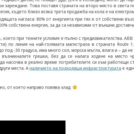
ри зареждане. Това поставя страната на второ място в света п
вегия, където близо всяка трета продажба на кола е на електро
одящата нагласа: 80% от енергията при тях е от собствени въ
100% собствена енергия, за да са независими от външни доставч
, което при техните условия е пълно с предизвикателства. ABB
ти) по линия на най-голямата магистрала в страната Route 1
 под -30 градуса, има много сол, морска мъгла, влага и – да не
 възникналите грешки, без да се налага ходене на място ч
да насочва в реално време потребителите си към работещи ст
други места. А
наличието на подходяща инфраструктурата
е едн
део, от което направо повява хлад: