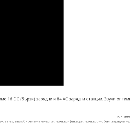
ме 16 DC (бързи) зарядни и 84 AC зарядни станции. Звучи оптим
контине
gy
,
sales
,
възобновяема енергия
,
електрификация
,
електромобил
,
зарядна м