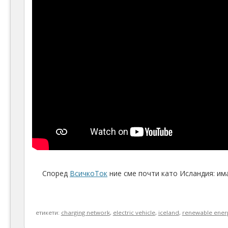
Според
ВсичкоТок
ние сме почти като Исландия: има
етикети:
charging network
,
electric vehicle
,
iceland
,
renewable ener