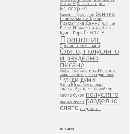
А или Ъ
Без категория
България
Всичко
Валентин Дрехарски
Главни/малки букви
Граматика
Данни
Дублети
Е или И
Запетая
И или Й
Иран
О или У
Куинс Парк
Правопис
Препинателни знаци
Слято, полуслято
и разделно
писане
Технологии и Интернет
София
Цветан Димитров
Форми за мн.ч.
Чужди думи
Я или Е (голям/големи)
еспч
главна буква
избори
полуслято
малка буква
разделно
променливо я
слято
съд на ес
АРХИВИ