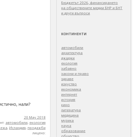
Бюджетът 2026, финансирането
на обществените медии БНР и БНТ
и други въпроси
КОНТИНЕНТИ
автомобили
архитектура
джаджи
екология
забавно
закони и право
здраве
изкуство
икономика
интернет
история
истично, нали?
кино
литература
медицина
20 May 2018
музика
нт:
автомобили
,
екология
наука
режа
,
Исландия
,
продажби
образование
лиценз:
общество