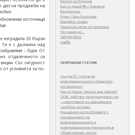
Блогът на Юруков
о дял на продажби на
Как се пише?® с Павлина
мобил.
Върбанова
Куинс Парк България
зобновяеми източници
Медийно право
ици.
Палатков лагер зa пингвини
Пътуване до…
ЧЕРНИЧЕВО
 е изградила 20 бързи
เบทฮับ
. Тя е с дължина над
 забравяме – бури. От
рез отдалеченото си
анции. Със сигурност
СКОРОШНИ СТАТИИ
о от условията за по-
Съд на ЕС: услуги на
информационното общество,
отговорност
Как се пише: чекрък или чакрък?
OFAC действа, прокуратурата спи
– симптомите на завладяната
съдебна система
Решаване на проблемите с
управлението на
информационните и
комуникационни технологии в
обществения сектор