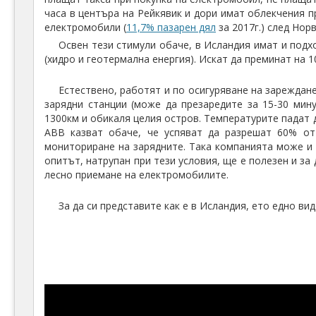
часа в центъра на Рейкявик и дори имат облекчения п
електромобили (
11,7% пазарен дял
за 2017г.) след Нор
Освен тези стимули обаче, в Исландия имат и подх
(хидро и геотермална енергия). Искат да преминат на 
Естествено, работят и по осигуряване на зареждане
зарядни станции (може да презаредите за 15-30 мину
1300км и обикаля целия остров. Температурите падат до
АВВ казват обаче, че успяват да разрешат 60% от
мониториране на зарядните. Така компанията може и 
опитът, натрупан при тези условия, ще е полезен и за 
лесно приемане на електромобилите.
За да си представите как е в Исландия, ето едно ви