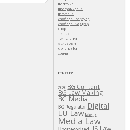
политика
програмиране
пътуване
свободен софтуер
свободен хардуер
спорт
театър
технология
философия
фотография
храна
ЕТИКЕТИ
BG Content
2020
BG Law Making
BG Media
Digital
BG Regulator
EU Law
fake
ip
Media Law
US Law
Uncategorized