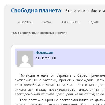
Свободна планета
българските блогове
ИЗКУСТВО
НАУКА
ТЕХНОЛОГИЯ
ЗДРАВЕ
ЛИТЕРАТУРА
МАТЕМАТИКА
АВТОМОБИЛИ
ЕКОЛОГИЯ
TAG ARCHIVES:
ВЪЗОБНОВЯЕМА ЕНЕРГИЯ
АРХИТЕКТУРА
ПСИХОЛОГИЯ
НАПРАВИ САМ
ХРАНА
ТЕАТЪР
ФИЛОСОФИЯ
ПРОГРАМИРАНЕ
МЕДИЦИНА
Исландия
КИНО
ФИЗИКА
СВОБОДЕН СОФТУЕР
СПОРТ
от ElectriClub
МУЗИКА
ОБРАЗОВАНИЕ
СВОБОДЕН ХАРДУЕР
ФОТОГРАФИЯ
ДЖАДЖИ
Исландия е една от страните с бързо приемане
експерименти с батерии, пробег и зареждане навъ
ИНТЕРНЕТ
електромобила. В момента са 6 000. Както казва Jón
инициативи между правителството, индустрията и
електромобили на пътя и разбират, че те са тук, за д
Този растеж в броя на електромобилите се дължи
плащат такса при покупка на електромобил, не плащат