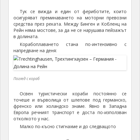
Тук се вижда и един от фериботите, които
осигуряват преминаването на моторни превозни
средства през реката. Между Бинген и Кобленц на
Рейн няма мостове, за да не се нарушава пейзажът
в долината.
Корабоплаването стана по-интензивно с
напредване на деня:
Поглед с кораб
Освен туристически кораби постоянно се
точеше и върволица от шлепове под германско,
френско или холандско знаме. Явно в Западна
Европа речният транспорт е доста по-използван
отколкото у нас.
Малко по-късно стигнахме и до следващото