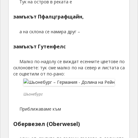
Тук на остров в реката е
замъкът Пфалцграфщайн,
а на склона се намира друг –
замъкът Гутенфелс
Малко по-надолу се виждат есенните цветове по
склоновете: тук сме малко по на север и листата са
се оцветили от по-рано:
Шьонебург
Приближаваме към
Обервезел (Oberwesel)