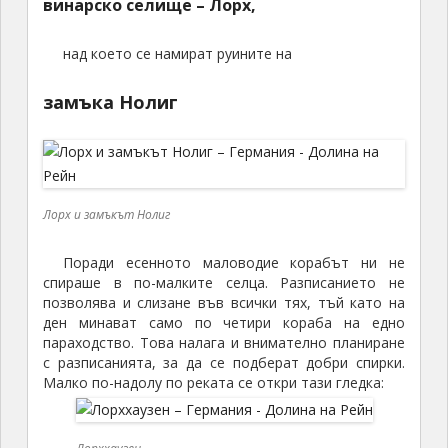
винарско селище – Лорх,
над което се намират руините на
замъка Нолиг
Лорх и замъкът Нолиг
Поради есенното маловодие корабът ни не
спираше в по-малките селца. Разписанието не
позволява и слизане във всички тях, тъй като на
ден минават само по четири кораба на едно
параходство. Това налага и внимателно планиране
с разписанията, за да се подберат добри спирки.
Малко по-надолу по реката се откри тази гледка: