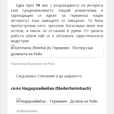
Едва през
19
. век с възраждането на интереса
към Средновековието покрай романтизма и
зараждащия се идеал за германска нация
интересът към замъците се завърнал. Те били
препостроени като луксозни богаташки вили или
хотели, а някои си останали в руини. От цялата
работа обаче най се е облажила туристическата
индустрия.
Поглед към долината на Рейн
След малко стигнахме и до шареното
село Нидерхаймбах (Nederheimbach)
Нидерхаймбах