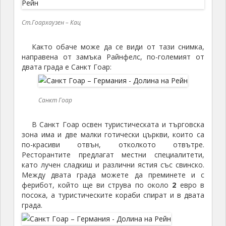
Ст.Гоархаузен – Кац
Както обаче може да се види от тази снимка,
направена от замъка Райнфелс, по-големият от
двата града е Санкт Гоар:
Санкт Гоар
В Санкт Гоар освен туристическата и търговска
зона има и две малки готически църкви, които са
по-красиви отвън, отколкото отвътре.
Ресторантите предлагат местни специалитети,
като лучен сладкиш и различни ястия със свинско.
Между двата града можете да преминете и с
ферибот, който ще ви струва по около
2
евро в
посока, а туристическите кораби спират и в двата
града.