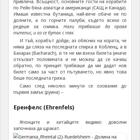
привлича. Всъщност, основните гости на корабите
по Рейн бяха азиатци и американци (САЩ и Канада).
Имаше известна бутаница, най-вече обаче не по
долните, а по горните палуби, където всеки се
редеше за снимка.
Нали трябваше да правя
пътепис, и аз се бутах с тях.
И тъй, корабът дойде, аз обясних на хората, че
няма да сляза на последната спирка в Кобленц, а в
Бахарах (Bacharach), и те не ми взеха билета (иначе
откъсват половината и не можеш да се качиш
обратно, по принцип трябваше да ми дадат нов
билет само за част от пътуването, но явно това
беше последната грижа.
Само след няколко минути се озовахме до
първия замък (руина) –
Еренфелс (Ehrenfels)
Японците и китайците видимо доволни
започнаха да щракат.