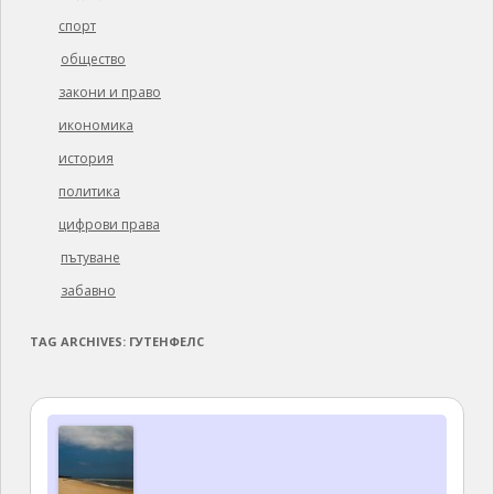
спорт
общество
закони и право
икономика
история
политика
цифрови права
пътуване
забавно
TAG ARCHIVES:
ГУТЕНФЕЛС