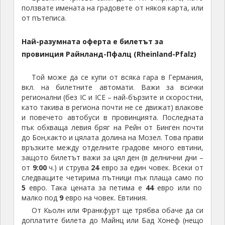
ползвате имената на градовете от някоя карта, или
от пътеписа.
Най-разумната оферта е билетът за
провинция Райнланд-Пфалц (Rheinland-Pfalz)
Той може да се купи от всяка гара в Германия,
вкл. на билетните автомати. Важи за всички
регионални (без IC и ICE – най-бързите и скоростни,
като такива в региона почти не се движат) влакове
и повечето автобуси в провинцията. Последната
пък обхваща левия бряг на Рейн от Бинген почти
до Бон,както и цялата долина на Мозел. Това прави
връзките между отделните градове много евтини,
защото билетът важи за цял ден (в делнични дни –
от
9:00
ч.) и струва
24
евро за един човек. Всеки от
следващите четирима пътници пък плаща само по
5
евро. Така цената за петима е
44
евро или по
малко под
9
евро на човек. Евтиния.
От Кьолн или Франкфурт ще трябва обаче да си
доплатите билета до Майнц или Бад Хонеф (нещо