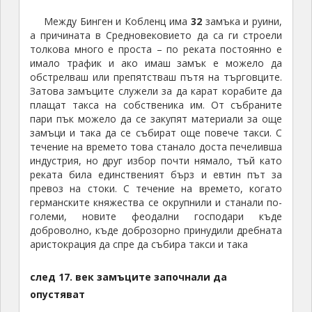
Между Бинген и Кобленц има
32
замъка и руини,
а причината в Средновековието да са ги строели
толкова много е проста – по реката постоянно е
имало трафик и ако имаш замък е можело да
обстрелваш или препятстваш пътя на търговците.
Затова замъците служели за да карат корабите да
плащат такса на собственика им. От събраните
пари пък можело да се закупят материали за още
замъци и така да се събират още повече такси. С
течение на времето това станало доста печеливша
индустрия, но друг избор почти нямало, тъй като
реката била единственият бърз и евтин път за
превоз на стоки. С течение на времето, когато
германските княжества се окрупнили и станали по-
големи, новите феодални господари къде
доброволно, къде доброзорно принудили дребната
аристокрация да спре да събира такси и така
след
17
. век замъците започнали да
опустяват