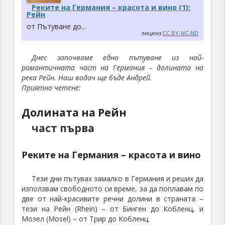
Реките на Германия – красота и вино (1):
Рейн
от Пътуване до...
лиценз
CC BY-NC-ND
Днес започваме едно пътуване из най-
романтичната част на Германия – долината на
река Рейн. Наш водач ще бъде Андрей.
Приятно четене:
Долината на Рейн
част първа
Реките на Германия – красота и вино
Тези дни пътувах замалко в Германия и реших да
използвам свободното си време, за да поплавам по
две от най-красивите речни долини в страната –
тези на Рейн (Rhein) – от Бинген до Кобленц, и
Мозел (Mosel) – от Трир до Кобленц.