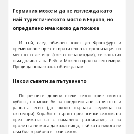
Германия може и да не изглежда като
най-туристическото място в Европа, но
определено има какво да покаже
И тъй, след обичаен полет до Франкфурт и
преминаване през отвратителната организация на
местното летище (което ненавиждам), се запътих
към долината на Рейн и Мозел в края на септември.
Преди да поразкажа, обаче давам
Някои съвети за пътуването
По речните долини всеки сезон крие своята
хубост, но може би за предпочитане са лятото и
ранната есен (до около първата седмица на
октомври). Корабите вървят през всички сезони, но
през зимата са с намалено разписание, а за
пролетта не мога да кажа нищо, тъй като никога не
съм бил в района в този сезон.