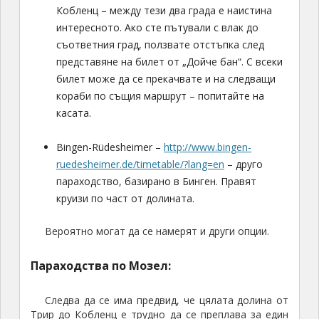
Кобленц – между тези два града е наистина
интересното. Ако сте пътували с влак до
съответния град, ползвате отстъпка след
представяне на билет от „Дойче бан“. С всеки
билет може да се прекачвате и на следващи
кораби по същия маршрут – попитайте на
касата.
Bingen-Rüdesheimer –
http://www.bingen-
ruedesheimer.de/timetable/?lang=en
– друго
параходство, базирано в Бинген. Правят
круизи по част от долината.
Вероятно могат да се намерят и други опции.
Параходства по Мозел:
Следва да се има предвид, че цялата долина от
Трир до Кобленц е трудно да се преплава за един