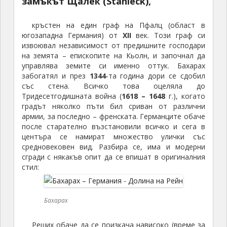
замъкът Щалек (Stahleck),
кръстен на един граф на Пфалц (област в
югозападна Германия) от
XII
век. Този граф си
извоювал независимост от предишните господари
на земята – епископите на Кьолн, и започнал да
управлява земите си именно оттук. Бахарах
забогатял и през
1344
-та година дори се сдобил
със стена. Всичко това оцеляла до
Тридесетгодишната война (
1618 – 1648
г.), когато
градът няколко пъти бил сриван от различни
армии, за последно – френската. Германците обаче
после старателно възстановили всичко и сега в
центъра се намират множество улички със
средновековен вид. Разбира се, има и модерни
сгради с някакъв опит да се впишат в оригиналния
стил:
Бахарах
Реших обаче да се поизкача нависоко (време за