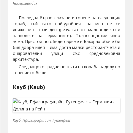
Нидерхаймбах
Последва бързо слизане и гонене на следващия
кораб, тъй като най-удобният за мен не се
движеше в този ден (резултат от маловодието и
плановете на германците). Пълно щастие явно
няма. Престой по обедно време в Бахарах обаче би
бил добра идея – има доста малки ресторантчета и
очарователни улици със средновековна
архитектура.
Следващото градче по пътя на кораба надолу по
течението беше
Кауб (Kaub)
Кауб, Пфалцграфщайн, Гутенфелс