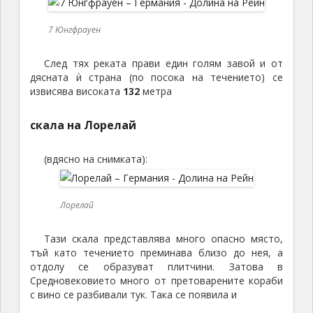
7 Юнгфрауен
След тях реката прави един голям завой и от
дясната ѝ страна (по посока на течението) се
извисява високата
132
метра
скала на Лорелай
(вдясно на снимката):
Лорелай
Тази скала представлява много опасно място,
тъй като течението преминава близо до нея, а
отдолу се образуват плитчини. Затова в
Средновековието много от претоварените кораби
с вино се разбивали тук. Така се появила и