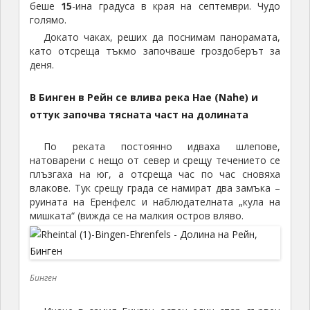
беше
15
-ина градуса в края на септември. Чудо
голямо.
Докато чаках, реших да поснимам панорамата,
като отсреща тъкмо започваше гроздоберът за
деня.
В Бинген в Рейн се влива река Нае (Nahe) и
оттук започва тясната част на долината
По реката постоянно идваха шлепове,
натоварени с нещо от север и срещу течението се
плъзгаха на юг, а отсреща час по час сновяха
влакове. Тук срещу града се намират два замъка –
руината на Еренфелс и наблюдателната „кула на
мишката“ (вижда се на малкия остров вляво.
Бинген