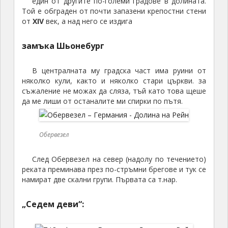
един от другите по-големи градове в долината.
Той е обграден от почти запазени крепостни стени
от
XIV
век, а над него се издига
замъка Шьонебург
В централната му градска част има руини от
няколко кули, както и няколко стари църкви. за
съжаление не можах да сляза, тъй като това щеше
да ме лиши от останалите ми спирки по пътя.
Обервезел
След Обервезел на север (надолу по течението)
реката преминава през по-стръмни брегове и тук се
намират две скални групи. Първата са т.нар.
„Седем деви“: