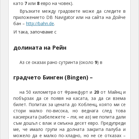
като
7
или
8
евро на човек).
Връзките между градовете може да следите в
приложението DB Navigator или на сайта на Дойче
бан –
http://bahn.de
.
И така, започваме с
долината на Рейн
Аз се оказах рано сутринта (около
9
) в
градчето Бинген (Bingen) –
на 50 километра от Франкфурт и
20
от Майнц и
побързах да се появя на касата, за да си взема
билет. Попитах за цената до Кобленц, която ми се
стори малко по-висока, но веднага след това
касиерката (забележете –
тя
, не аз) ме попита дали
съм дошъл с влак и смъкна десет евро. Предупреди
ме, че имало групи на долната закрита палуба и
можело да е малко по-хладно, но не се отказах –