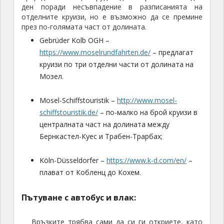
ден поради несъвпадение в разписанията на
отделните круизи, но е възможно да се премине
през по-голямата част от долината.
Gebrüder Kolb OGH –
https://www.moselrundfahrten.de/
– предлагат
круизи по три отделни части от долината на
Мозел.
Mosel-Schiffstouristik –
http://www.mosel-
schiffstouristik.de/
– по-малко на брой круизи в
централната част на долината между
Бернкастел-Куес и Трабен-Трарбах;
Köln-Düsseldorfer –
https://www.k-d.com/en/
–
плават от Кобленц до Кохем.
Пътуване с автобус и влак:
Връзките трябва сами да си ги откриете, като