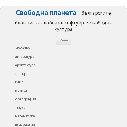
Свободна планета
българските
блогове за свободен софтуер и свободна
култура
Skip
Menu
to
content
изкуство
литература
архитектура
театър
кино
музика
фотография
наука
математика
психология