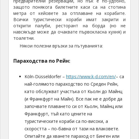
предварителни резервации, но пък е по-удобно,
защото понякога билетните каси са на стотина
метра от кейовете за отплаване на корабите.
Всички туристически кораби имат закрити и
открити палуби, ресторант на борда (но не
навсякъде може да очаквате първокласна кухня) и
тоалетни.
Някои полезни връзки за пътуванията:
Параходства по Рейн:
Köln-Düsseldorfer –
https://www.k-d.com/en/
– са
най-голямото параходство по Среден Рейн,
като обслужват участъка от Кьолн до Майнц
(и Франкфурт на Майн). Все пак не е добре да
започвате плаването си от Кьолн, Майнц или
Франкфурт, тъй като цените на
туристическите кораби са по-високи, а
скоростта – по-бавна от тази на влаковете.
Опитайте да хванете параход от Бинген или