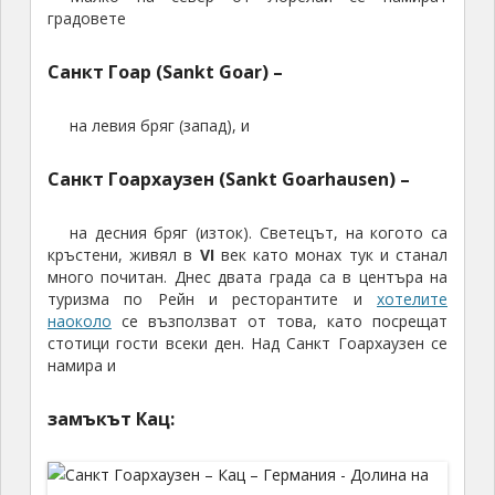
градовете
Санкт Гоар (Sankt Goar) –
на левия бряг (запад), и
Санкт Гоархаузен (Sankt Goarhausen) –
на десния бряг (изток). Светецът, на когото са
кръстени, живял в
VI
век като монах тук и станал
много почитан. Днес двата града са в центъра на
туризма по Рейн и ресторантите и
хотелите
наоколо
се възползват от това, като посрещат
стотици гости всеки ден. Над Санкт Гоархаузен се
намира и
замъкът Кац: