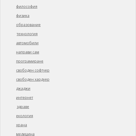
философия
физика
образование
технология
автомобили
направи сам
програмиране
свободен софтуер
свободен хардуер
джаджи
интернет
здраве
екология
храна
медицина