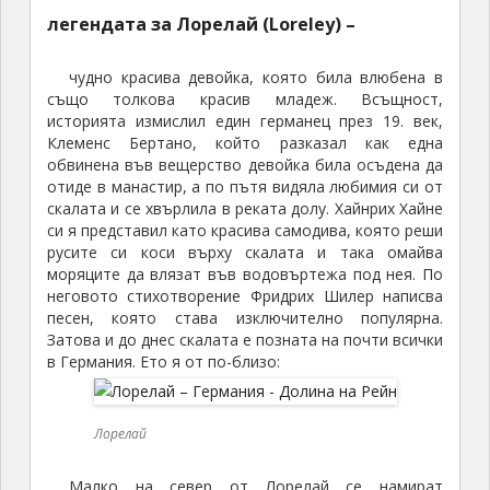
легендата за Лорелай (Loreley) –
чудно красива девойка, която била влюбена в
също толкова красив младеж. Всъщност,
историята измислил един германец през 19. век,
Клеменс Бертано, който разказал как една
обвинена във вещерство девойка била осъдена да
отиде в манастир, а по пътя видяла любимия си от
скалата и се хвърлила в реката долу. Хайнрих Хайне
си я представил като красива самодива, която реши
русите си коси върху скалата и така омайва
моряците да влязат във водовъртежа под нея. По
неговото стихотворение Фридрих Шилер написва
песен, която става изключително популярна.
Затова и до днес скалата е позната на почти всички
в Германия. Ето я от по-близо:
Лорелай
Малко на север от Лорелай се намират