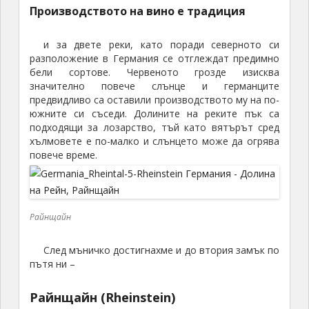
Производството на вино е традиция
и за двете реки, като поради северното си
разположение в Германия се отглеждат предимно
бели сортове. Червеното грозде изисква
значително повече слънце и германците
предвидливо са оставили производството му на по-
южните си съседи. Долините на реките пък са
подходящи за лозарство, тъй като вятърът сред
хълмовете е по-малко и слънцето може да огрява
повече време.
Райнщайн
След мъничко достигнахме и до втория замък по
пътя ни –
Райнщайн (Rheinstein)