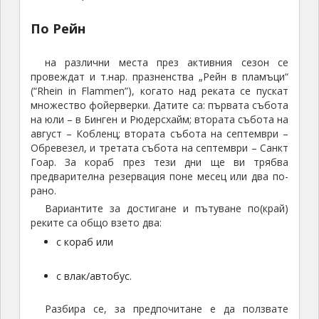
По Рейн
на различни места през активния сезон се
провеждат и т.нар. празненства „Рейн в пламъци“
(“Rhein in Flammen”), когато над реката се пускат
множество фойерверки. Датите са: първата събота
на юли – в Бинген и Рюдерсхайм; втората събота на
август – Кобленц; втората събота на септември –
Обревезел, и третата събота на септември – Санкт
Гоар. За кораб през тези дни ще ви трябва
предварителна резервация поне месец или два по-
рано.
Вариантите за достигане и пътуване по(край)
реките са общо взето два:
с кораб или
с влак/автобус.
Разбира се, за предпочитане е да ползвате