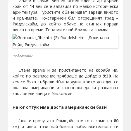
Иначе в самия Бинген освен един стар дървен
кран от
14
век се е запазила по-малко историческа
архитектура. Туристите обаче идват заради виното
и кръчмите. По-старинен бил отсрещният град –
Рюделсхайм, до който обаче не стигнах поради
липса на време. Това ми е най-близката снимка:
Рюделсхайм
Стана време и за пристигането на кораба ни,
който по разписание трябваше да дойде в
9:30
. На
кея се бяха събрали
10-
ина души, които до един се
оказаха американци и започнаха да си разказват
как ловели зайци в Уисконсин.
На юг оттук има доста американски бази
(вкл. и прочутата Рамщайн, която е само на
80
км) и явно тази най-близка забележителност ги