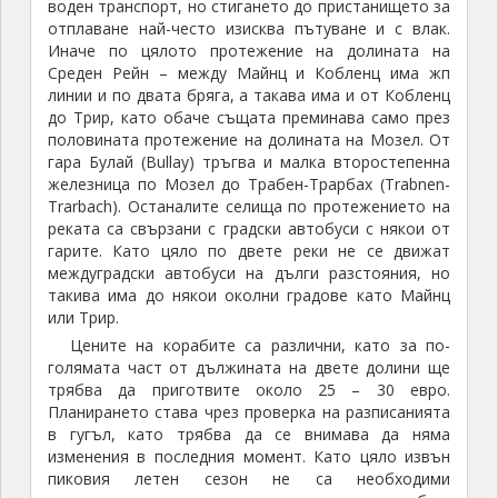
воден транспорт, но стигането до пристанището за
отплаване най-често изисква пътуване и с влак.
Иначе по цялото протежение на долината на
Среден Рейн – между Майнц и Кобленц има жп
линии и по двата бряга, а такава има и от Кобленц
до Трир, като обаче същата преминава само през
половината протежение на долината на Мозел. От
гара Булай (Bullay) тръгва и малка второстепенна
железница по Мозел до Трабен-Трарбах (Trabnen-
Trarbach). Останалите селища по протежението на
реката са свързани с градски автобуси с някои от
гарите. Като цяло по двете реки не се движат
междуградски автобуси на дълги разстояния, но
такива има до някои околни градове като Майнц
или Трир.
Цените на корабите са различни, като за по-
голямата част от дължината на двете долини ще
трябва да приготвите около 25 – 30 евро.
Планирането става чрез проверка на разписанията
в гугъл, като трябва да се внимава да няма
изменения в последния момент. Като цяло извън
пиковия летен сезон не са необходими