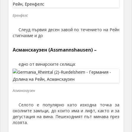
Еренфелс
Слеуд първия десен завой по течението на Рейн
стигнахме и до
Асмансхаузен (Assmannshausen) –
едно от винарските селища:
Асмансхаузен
Селото е популярно като изходна точка за
околните замъци, до които има и лифт, както и за
дегустация на вина. Пешеходният път минава през
лозята.