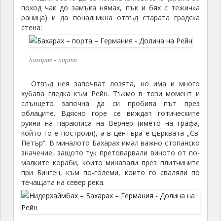
поход чак до замъка нямах, пък и бях с тежичка
раница) и да понадникна отвъд старата градска
стена:
Бахарах – порта
Отвъд нея започват лозята, но има и много
хубава гледка към Рейн. Тъкмо в този момент и
слънцето започна да си пробива път през
облаците. Вдясно горе се виждат готическите
руини на параклиса на Вернер (името на графа,
който го е построил), а в центъра е църквата „Св.
Петър“. В миналото Бахарах имал важно стопанско
значение, защото тук претоварвали виното от по-
малките кораби, които минавали през плитчините
при Бинген, към по-големи, които го сваляли по
течащата на север река.