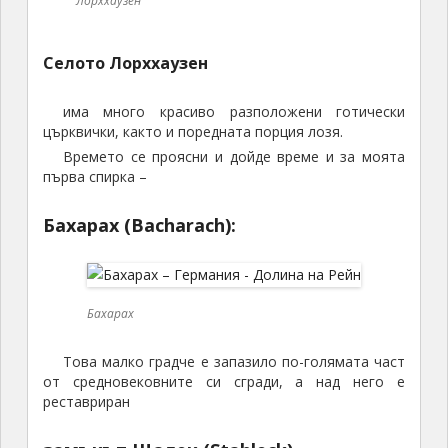
Лорххаузен
Селото Лорххаузен
има много красиво разположени готически
църквички, както и поредната порция лозя.
Времето се проясни и дойде време и за моята
първа спирка –
Бахарах (Bacharach):
Бахарах
Това малко градче е запазило по-голямата част
от средновековните си сгради, а над него е
реставриран