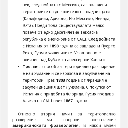
век, след войната с Мексико, са завладени
териториите на днешните югозападни щати
(Калифорния, Аризона, Ню Мексико, Невада,
Юта). Преди това съществувалата малко
повече от едно десетилетие Тексаска
република е анексирана от САЩ. След войната
с Испания от
1898
година са завладени Пуерто
Рико, Гуам и Филипините. Установено е
влияние над Куба и са анексирани Хаваите.
Третият
способ за териториално разширение
е най-хуманен и се изразява в закупуване на
територии. През
1803
година от Франция е
закупен днешния щат Луизиана. С покупка от
Испания е придобита Флорида. Русия продава
Аляска на САЩ през
1867
година.
Относно втория начин за териториално
разширение ми направи впечатление
американската фразеология.
В някои музеи