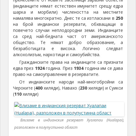
(индианците нямат естествен имунитет срещу едра
шарка и морбили) числеността на местните
намалява многократно. Днес те са изтласкани в
250
на брой индиански резервати, обхващащи в
повечето случаи неплодородни земи. Индианците
са сред най-бедната част от американското
общество. Те нямат добро образование, а
безработицата е висока. Логично следват
алкохолизъм, наркотици и самоубийства.
Гражданските права на индианците са признати
едва през
1924
година. През
1934
година им се дава
право на самоуправление в резерватите.
От индианските народи най-многобройни са
Чероките (
400
хиляди), Навахо (
230
хиляди) и Суикси
(
110
хиляди)
Влизаме в индианския резерват Хуалапаи (Hualapai),
разположен в полупустинна област