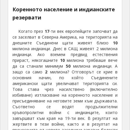
Коренното население и индианските
резервати
Когато през
17
-ти век европейците започват да
се заселват в Северна Америка, на територията на
днешните Съединени щати живеят близо
10
милиона индианци. Днес в САЩ живеят 2 милиона
индианци. Ако вземем предвид естествения
прираст, някогашните
10
милиона трябваше вече
да са станали минимум
50
милиона индианци. А
защо са само
2
милиона? Отговорът се крие в
основния начин, по който Съединените
американски щати увеличават територията си.
Това става чрез насилствено (включително
избиване) изтласкване на коренното население и
присъединяване на неговите земи към държавата.
Съответно се водят продължителни
кръвопролитни войни с индианците, които
завършват към края на 19-ти век. В резултат на
жертвите в тези войни, както и в резултат на
пренесените от новите заселници заразни болести