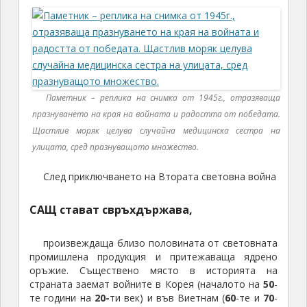
Паметник – реплика на снимка от 1945г., отразяваща
празнуването на края на войната и радостта от победата.
Щастлив моряк целува случайна медицинска сестра на
улицата, сред празнуващото множество.
След приключването на Втората световна война
САЩ стават свръхдържава,
произвеждаща близо половината от световната
промишлена продукция и притежаваща ядрено
оръжие. Съществено място в историята на
страната заемат войните в Корея (началото на
50
-
те години на
20-
ти век) и във Виетнам (
60
-те и
70
-