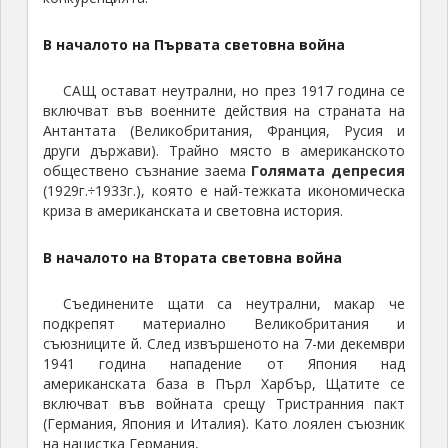
В началото на
Първата световна война
САЩ остават неутрални, но през 1917 година се
включват във военните действия на страната на
Антантата (Великобритания, Франция, Русия и
други държави). Трайно място в американското
обществено съзнание заема
Голямата депресия
(1929г.÷1933г.), която е най-тежката икономическа
криза в американската и световна история.
В началото на
Втората световна война
Съединените щати са неутрални, макар че
подкрепят материално Великобритания и
съюзниците й. След извършеното на 7-ми декември
1941 година нападение от Япония над
американската база в Пърл Харбър, Щатите се
включват във войната срещу Тристранния пакт
(Германия, Япония и Италия). Като лоялен съюзник
на нацистка Германия,