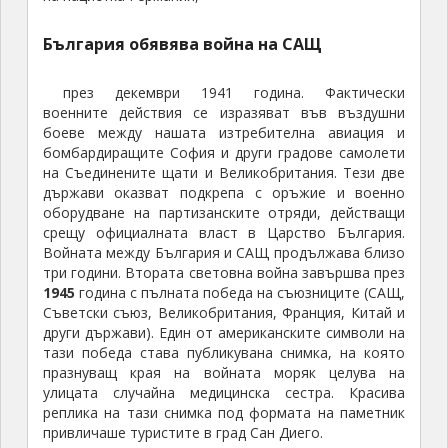
България обявява война на САЩ
през декември 1941 година. Фактически
военните действия се изразяват във въздушни
боеве между нашата изтребителна авиация и
бомбардиращите София и други градове самолети
на Съединените щати и Великобритания. Тези две
държави оказват подкрепа с оръжие и военно
оборудване на партизанските отряди, действащи
срещу официалната власт в Царство България.
Войната между България и САЩ продължава близо
три години. Втората световна война завършва през
1945
година с пълната победа на съюзниците (САЩ,
Съветски съюз, Великобритания, Франция, Китай и
други държави). Един от американските символи на
тази победа става публикувана снимка, на която
празнуващ края на войната моряк целува на
улицата случайна медицинска сестра. Красива
реплика на тази снимка под формата на паметник
привличаше туристите в град Сан Диего.