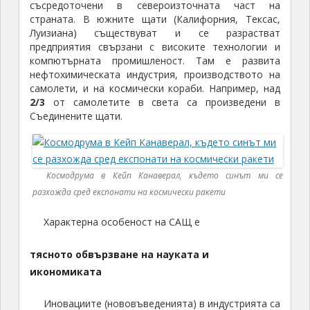
съсредоточени в североизточната част на
страната. В южните щати (Калифорния, Тексас,
Луизиана) съществуват и се разрастват
предприятия свързани с високите технологии и
компютърната промишленост. Там е развита
нефтохимическата индустрия, производството на
самолети, и на космически кораби. Например, над
2/3
от самолетите в света са произведени в
Съединените щати.
Космодрума в Кейп Канаверал, където синът ми се
разхожда сред експонати на космически ракети
Характерна особеност на САЩ е
тясното обвързване на науката и
икономиката
Иновациите (нововъведенията) в индустрията са