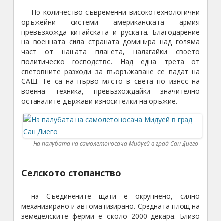
По количество съвременни високотехнологични
оръжейни системи американската армия
превъзхожда китайската и руската. Благодарение
на военната сила страната доминира над голяма
част от нашата планета, налагайки своето
политическо господство. Над една трета от
световните разходи за въоръжаване се падат на
САЩ. Те са на първо място в света по износ на
военна техника, превъзхождайки значително
останалите държави износителки на оръжие.
На палубата на самолетоносача Мидуей в град Сан Диего
Селското стопанство
на Съединените щати е окрупнено, силно
механизирано и автоматизирано. Средната площ на
земеделските ферми е около 2000 декара. Близо