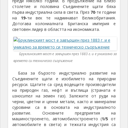
преди няколко години. В продължение на близо
столетие и половина Съединените щати бяха
първа индустриална сила в света. През
70
-те години
на
19-
ти век те надминават Великобритания.
Дотогава колониалната Британска империя е
световен лидер в областта на икономиката.
Бруклинският мост е завършен през 1883 г. и е уникално за
времето си техническо съоръжение
База за бързото индустриално развитие на
Съединените щати е изобилието на природни
ресурси. Щатите са сред водещите производители
на природен газ, нефт и въглища (страната е
износител
на земен газ). Залежите от руди на
черни, цветни и ценни метали, както и минерални
суровини са в основата на индустриалното
развитие. Основните предприятия на
машиностроенето, автомобилостроенето (
1/5
от
автомобилите в света) и тежката индустрия са