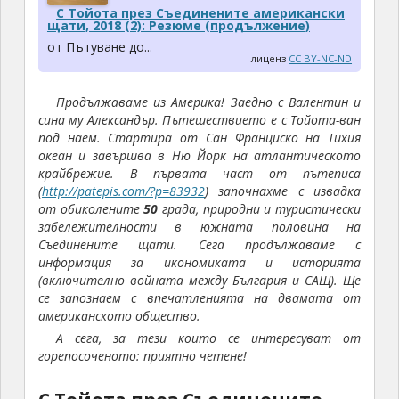
С Тойота през Съединените американски
щати, 2018 (2): Резюме (продължение)
от Пътуване до...
лиценз
CC BY-NC-ND
Продължаваме из Америка! Заедно с Валентин и
сина му Александър. Пътешествието е с Тойота-ван
под наем. Стартира от Сан Франциско на Тихия
океан и завършва в Ню Йорк на атлантическото
крайбрежие. В първата част от пътеписа
(
http://patepis.com/?p=83932
) започнахме с извадка
от обиколените
50
града, природни и туристически
забележителности в южната половина на
Съединените щати. Сега продължаваме с
информация за икономиката и историята
(включително войната между България и САЩ). Ще
се запознаем с впечатленията на двамата от
американското общество.
А сега, за тези които се интересуват от
горепосоченото: приятно четене!