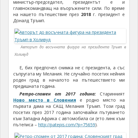
министър-председател, президентът е и
главнокомандващ на въоръжените сили. По време
на нашето пътешествие през
2018
г. президент е
Доналд Тръмп.
Авторът до восъчната фигура на президента Тръмп в
Холивуд
Е, бих предпочел снимка не с президента, а със
съпругата му Мелания. Не случайно посетих нейния
роден град в началото на пътешествието ми
предишната година.
Ретро-спомен от 2017 година:
Старинният
Ново место
в
Словения
е родно място на
първата дама на САЩ Мелания Тръмп. Този град
посетих през 2017 година започвайки пътуването
към Западна Африка с автомобила си (ето линк към
пътеписа –
http://patepis.com/?p=75659
).