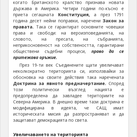
когато Британското кралство признава новата
държава в Америка. Четири години по-късно е
приета сегашната
Конституция,
а през 1791
година десет нейни поправки, наречени
Закон за
правата.
Така се гарантират основните човешки
права и свободи: на вероизповеданията, на
словото, на пресата, на събранията,
неприкосновеност на собствеността, гарантирани
обществени съдебни процеси,
право да се
притежава оръжие.
През 19-ти век Съединените щати увеличават
неколкократно територията си, използвайки за
обосновка на своите действия така наречената
Доктрина за явното предначертание.
Според
този политически възглед нацията е
предопределена да завладее териториите на
Северна Америка. В днешно време тази доктрина е
модифицирана в идеята, че САЩ имат
историческата мисия да разпространяват и да
защитават демокрацията по света.
Увеличаването на територията