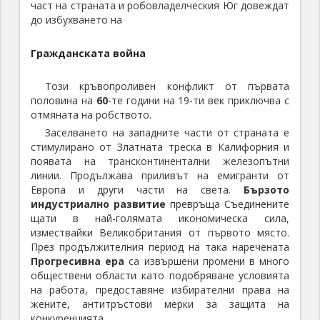
част на страната и робовладелческия Юг довеждат
до избухването на
Гражданската война
Този кръвопроливен конфликт от първата
половина на
60
-те години на 19-ти век приключва с
отмяната на робството.
Заселването на западните части от страната е
стимулирано от Златната треска в Калифорния и
появата на трансконтинентални железопътни
линии. Продължава приливът на емигранти от
Европа и други части на света.
Бързото
индустриално развитие
превръща Съединените
щати в най-голямата икономическа сила,
измествайки Великобритания от първото място.
През продължителния период на така наречената
Прогресивна ера
са извършени промени в много
обществени области като подобряване условията
на работа, предоставяне избирателни права на
жените, антитръстови мерки за защита на
конкуренцията.