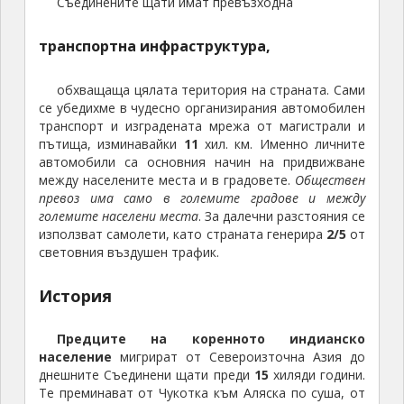
Съединените щати имат превъзходна
транспортна инфраструктура,
обхващаща цялата територия на страната. Сами
се убедихме в чудесно организирания автомобилен
транспорт и изградената мрежа от магистрали и
пътища, изминавайки
11
хил. км. Именно личните
автомобили са основния начин на придвижване
между населените места и в градовете.
Обществен
превоз има само в големите градове и между
големите населени места
. За далечни разстояния се
използват самолети, като страната генерира
2/5
от
световния въздушен трафик.
История
Предците на коренното индианско
население
мигрират от Североизточна Азия до
днешните Съединени щати преди
15
хиляди години.
Те преминават от Чукотка към Аляска по суша, от