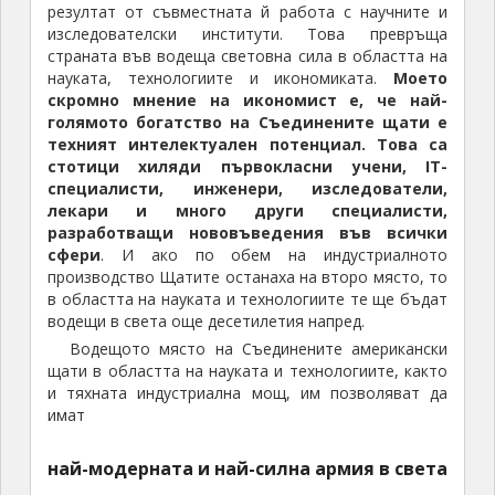
резултат от съвместната й работа с научните и
изследователски институти. Това превръща
страната във водеща световна сила в областта на
науката, технологиите и икономиката.
Моето
скромно мнение на икономист е, че най-
голямото богатство на Съединените щати е
техният интелектуален потенциал. Това са
стотици хиляди първокласни учени,
IT
-
специалисти, инженери, изследователи,
лекари и много други специалисти,
разработващи нововъведения във всички
сфери
. И ако по обем на индустриалното
производство Щатите останаха на второ място, то
в областта на науката и технологиите те ще бъдат
водещи в света още десетилетия напред.
Водещото място на Съединените американски
щати в областта на науката и технологиите, както
и тяхната индустриална мощ, им позволяват да
имат
най-модерната и най-силна армия в света