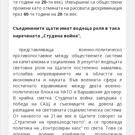
те години на
20-
ти век). Извършени са обществени
промени като отмяната на расовата дискриминация
през
60
-те години на
20
-ти век.
Съединените щати имат водеща роля в така
наречената „Студена война“,
представляваща военно-политическо
противопоставяне между обществените системи
на капитализма и социализма. В резултат водещата
световна роля на Щатите постепенно намалява,
отслабва изпреварването им в областта на
икономиката и науката. Във военната сфера е
постигнато изравняване между двата военно-
политически блока на НАТО и Варшавския договор.
В крайна сметка Студената война завършва с
победа на САЩ и съюзниците им, довела до
разпадане на световната социалистическа система.
От началото на 21-ви век в Щатите говорят за
„Стратегия на превъзходството“ и се провежда
политика на „Контролиран хаос“ по света. Това са
локални военни конфликти, поддържащи