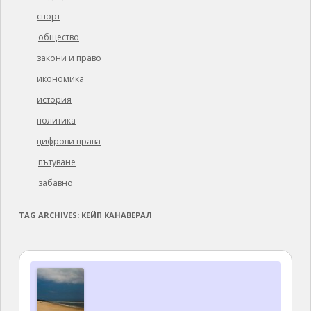
спорт
общество
закони и право
икономика
история
политика
цифрови права
пътуване
забавно
TAG ARCHIVES:
КЕЙП КАНАВЕРАЛ