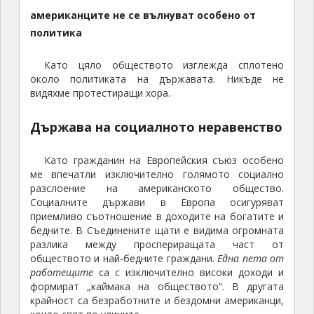
американците не се вълнуват особено от
политика
Като цяло обществото изглежда сплотено
около политиката на държавата. Никъде не
видяхме протестиращи хора.
Държава на социалното неравенство
Като гражданин на Европейския съюз особено
ме впечатли изключително голямото социално
разслоение на американското общество.
Социалните държави в Европа осигуряват
приемливо съотношение в доходите на богатите и
бедните. В Съединените щати е видима огромната
разлика между проспериращата част от
обществото и най-бедните граждани.
Една пета от
работещите
са с изключително високи доходи и
формират „каймака на обществото“. В другата
крайност са безработните и бездомни американци,