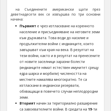
на Съединените американски щати през
деветнадесети век се извършва по три основни
начина:
Първият
е чрез изтласкване на коренното
население и присъединяване на неговите земи
към държавата. Това води до насилие и
продължителни войни с индианците, които
завършват към края на века. В резултат на
тези войни, както и в резултат на пренесените
от новите заселници заразни болести
(индианците нямат естествен имунитет срещу
едра шарка и морбили) числеността на
местните намалява многократно. Те са
изтласкани в индиански резервати,
обхващащи в повечето случаи неплодородни
земи.
Вторият
начин за териториално разширение
са завоевателните войни. В средата на
19
-ти