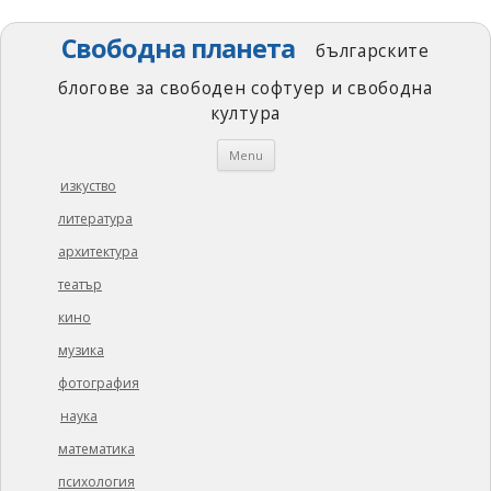
Свободна планета
българските
блогове за свободен софтуер и свободна
култура
Skip
Menu
to
content
изкуство
литература
архитектура
театър
кино
музика
фотография
наука
математика
психология