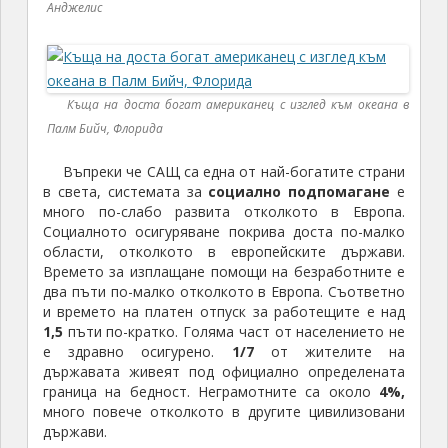
Анджелис
Къща на доста богат американец с изглед към океана в
Палм Бийч, Флорида
Въпреки че САЩ са една от най-богатите страни
в света, системата за
социално подпомагане
е
много по-слабо развита отколкото в Европа.
Социалното осигуряване покрива доста по-малко
области, отколкото в европейските държави.
Времето за изплащане помощи на безработните е
два пъти по-малко отколкото в Европа. Съответно
и времето на платен отпуск за работещите е над
1,5
пъти по-кратко. Голяма част от населението не
е здравно осигурено.
1/7
от жителите на
държавата живеят под официално определената
граница на бедност. Неграмотните са около
4%,
много повече отколкото в другите цивилизовани
държави.