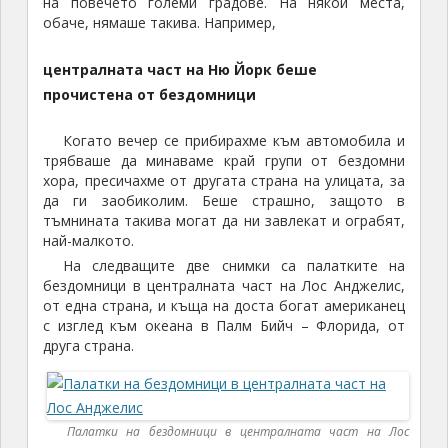
на повечето големи градове. На някои места,
обаче, нямаше такива. Например,
централната част на Ню Йорк беше
прочистена от бездомници
Когато вечер се прибирахме към автомобила и
трябваше да минаваме край групи от бездомни
хора, пресичахме от другата страна на улицата, за
да ги заобиколим. Беше страшно, защото в
тъмнината такива могат да ни завлекат и ограбят,
най-малкото.
На следващите две снимки са палатките на
бездомници в централната част на Лос Анджелис,
от една страна, и къща на доста богат американец
с изглед към океана в Палм Бийч – Флорида, от
друга страна.
Палатки на бездомници в централната част на Лос