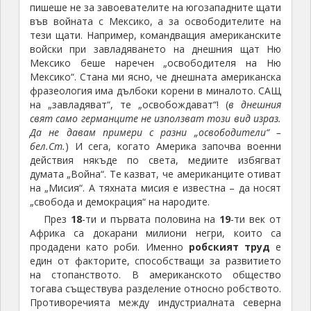
пишеше не за завоевателите на югозападните щати
във войната с Мексико, а за освободителите на
тези щати. Например, командващия американските
войски при завладяването на днешния щат Ню
Мексико беше наречен „освободителя на Ню
Мексико“. Стана ми ясно, че днешната американска
фразеология има дълбоки корени в миналото. САЩ
на „завладяват“, те „освобождават“! (
в днешния
свят само германците не използват този вид израз.
Да не давам примери с разни „освободители“ –
бел.Ст.
) И сега, когато Америка започва военни
действия някъде по света, медиите избягват
думата „Война“. Те казват, че американците отиват
на „Мисия“. А тяхната мисия е известна – да носят
„свобода и демокрация“ на народите.
През
18
-ти и първата половина на
19
-ти век от
Африка са докарани милиони негри, които са
продадени като роби. Именно
робският труд
е
един от факторите, способстващи за развитието
на стопанството. В американското общество
тогава съществува разделение относно робството.
Противоречията между индустриалната северна