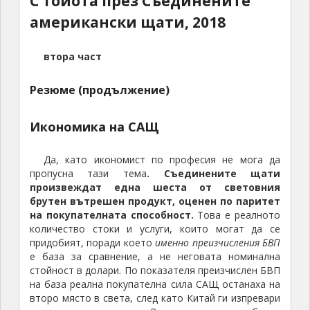
С Тойота през Съединените
американски щати, 2018
втора част
Резюме (продължение)
Икономика на САЩ
Да, като икономист по професия не мога да
пропусна тази тема
. Съединените щати
произвеждат една шеста от световния
брутен вътрешен продукт, оценен по паритет
на покупателната способност.
Това е реалното
количество стоки и услуги, които могат да се
придобият, поради което
именно преизчисления БВП
е база за сравнение, а не неговата номинална
стойност в долари. По показателя преизчислен БВП
на база реална покупателна сила САЩ останаха на
второ място в света, след като Китай ги изпревари