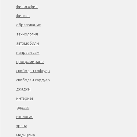
философия
физика
образование
технология
автомобили
направи сам
програмиране
свободен софтуер
свободен хардуер
джаджи
интернет
здраве
екология
храна
медицина