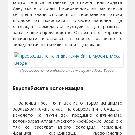
която сега са останали да стърчат над водата
Алеутските острови. Първоначално мигрантите са
се препитавали от лов и от събиране на готови
плодове от природата. По-късно започват да
отглеждат земеделски култури и да развиват
занаятчийско производство. Откъснати от Евразия,
индианците изостават в своето развитие с
хилядолетия от цивилизованите държави.
Пресъздаване на индианския бит в музея в Меса Верде
Европейската колонизация
започва през
16
-ти век като първи испанците
завладяват южната част на съвременните САЩ. От
началото на
17
-ти век предимно англичаните
колонизират Атлантическото крайбрежие. Заедно с
тях се заселват много холандци, германци,
французи, скандинавци. Първоначално