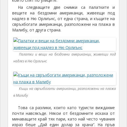
които спят по улиците.
На следващите две снимки са палатките и
вещите на бездомни американци, живеещи под
надлез в Ню Орлиънс, от една страна, и къщите на
свръхбогати американци, разположени на плажа в
Малибу, от друга страна.
Палатки и вещи на бездомни американци, живеещи под
надлез в Ню Орлиънс
Къщи на свръхбогати американци, разположени на плажа
в Малибу
Това са разлики, които като туристи виждахме
почти навсякъде. Някои от бездомните искаха от
минаващите край тях пари, като най често чувания
израз беше „Дай един долар за храна“. На пръв