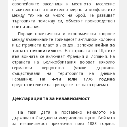
европейските заселници и местното население
съжителстват относително мирно и конфликтите
между тях не са много на брой. Те развиват
търговията помежду си, обменят производствен
опит и знания.
Поради политически и икономически спорове
между възникналите тринадесет английски колонии
и централната власт в Лондон, започва
война за
тяхната
независимост.
На страната на Щатите
във войната се включват Франция и Испания. На
страната на Великобритания воюват няколко
германски херцогства (малки държави,
съществували на територията на днешна
Германия).
На 4-ти юли 1776 година
представителите на тринадесетте щата приемат
Декларацията за независимост
На тази дата е поставено началото на
държавата Съединени американски щати. Войната
за независимост приключва през 1883 година,