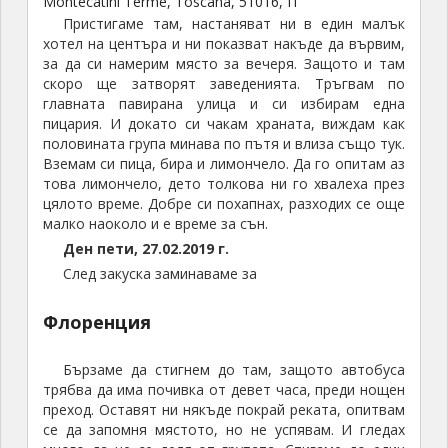
Montecatini Terme, Toscana, 51016, IT
Пристигаме там, настаняват ни в един малък
хотел на центъра и ни показват накъде да вървим,
за да си намерим място за вечеря. Защото и там
скоро ще затворят заведенията. Тръгвам по
главната павирана улица и си избирам една
пицария. И докато си чакам храната, виждам как
половината група минава по пътя и влиза също тук.
Вземам си пица, бира и лимончело. Да го опитам аз
това лимончело, дето толкова ни го хвалеха през
цялото време. Добре си похапнах, разходих се още
малко наоколо и е време за сън.
Ден пети, 27.02.2019 г.
След закуска заминаваме за
Флоренция
Бързаме да стигнем до там, защото автобуса
трябва да има почивка от девет часа, преди нощен
преход. Оставят ни някъде покрай реката, опитвам
се да запомня мястото, но не успявам. И гледах