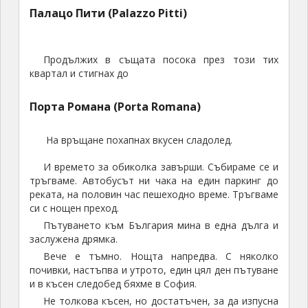
Палацо Пити (Palazzo Pitti)
Продължих в същата посока през този тих
квартал и стигнах до
Порта Романа (Porta Romana)
На връщане похапнах вкусен сладолед.
И времето за обиколка завърши. Събираме се и
тръгваме. Автобусът ни чака на един паркинг до
реката, на половин час пешеходно време. Тръгваме
си с нощен преход.
Пътуването към България мина в една дълга и
заслужена дрямка.
Вече е тъмно. Нощта напредва. С няколко
почивки, настъпва и утрото, един цял ден пътуване
и в късен следобед бяхме в София.
Не толкова късен, но достатъчен, за да изпусна