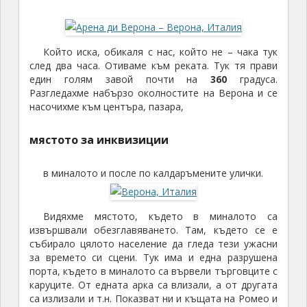
Който иска, обикаля с нас, който не – чака тук
след два часа. Отиваме към реката. Тук тя прави
един голям завой почти на
360
градуса.
Разгледахме набързо околностите на Верона и се
насочихме към центъра, пазара,
мястото за инквизиции
в миналото и после по калдаръмените улички.
Видяхме мястото, където в миналото са
извършвали обезглавяването. Там, където се е
събирало цялото население да гледа тези ужасни
за времето си сцени. Тук има и една разрушена
порта, където в миналото са вървели търговците с
каруците. От едната арка са влизали, а от другата
са излизали и т.н. Показват ни и къщата на Ромео и