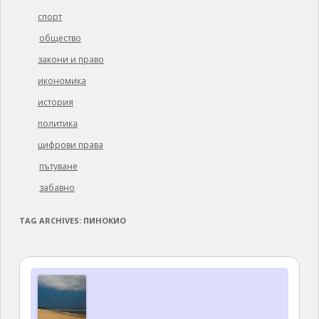
спорт
общество
закони и право
икономика
история
политика
цифрови права
пътуване
забавно
TAG ARCHIVES:
ПИНОКИО