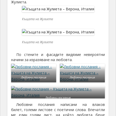
Жулиета.
Къщата на Жулиета
Къщата на Жулиета
По стените и фасадите видяхме невероятни
начини за изразяване на любовта.
Любовни послания
Любовни послания
Любовни послания
Любовни послания написани на влаков
билет, големи листове с поетични слова. Впечатли
ме един голям лист, на който любовта беше