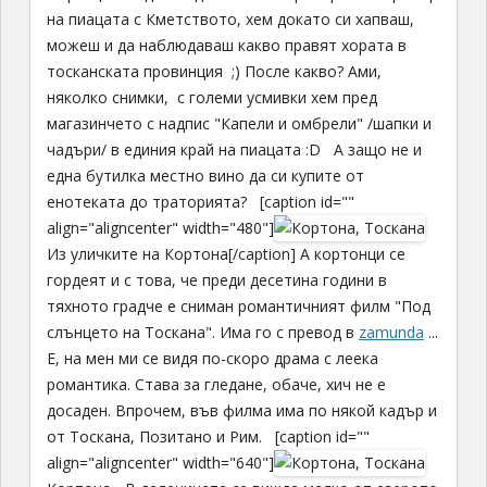
на пиацата с Кметството, хем докато си хапваш,
можеш и да наблюдаваш какво правят хората в
тосканската провинция ;) После какво? Ами,
няколко снимки, с големи усмивки хем пред
магазинчето с надпис "Капели и омбрели" /шапки и
чадъри/ в единия край на пиацата :D А защо не и
една бутилка местно вино да си купите от
енотеката до траторията? [caption id=""
align="aligncenter" width="480"]
Из уличките на Кортона[/caption] А кортонци се
гордеят и с това, че преди десетина години в
тяхното градче е сниман романтичният филм "Под
слънцето на Тоскана". Има го с превод в
zamunda
...
E, на мен ми се видя по-скоро драма с леека
романтика. Става за гледане, обаче, хич не е
досаден. Впрочем, във филма има по някой кадър и
от Тоскана, Позитано и Рим. [caption id=""
align="aligncenter" width="640"]