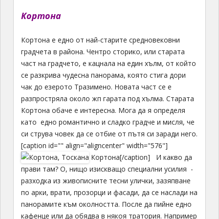
Кортона
Кортона е едно от най-старите средновековни
градчета в района. Чентро сторико, или старата
част на градчето, е кацнала на един хълм, от който
се разкрива чудесна панорама, която стига дори
чак до езерото Тразимено. Новата част се е
разпростряла около жп гарата под хълма. Старата
Кортона обаче е интересна. Мога да я определя
като едно романтично и сладко градче и мисля, че
си струва човек да се отбие от пътя си заради него.
[caption id="" align="aligncenter" width="576"]
Кортона[/caption] И какво да
прави там? О, нищо изискващо специални усилия -
разходка из живописните тесни улички, зазяпване
по арки, врати, прозорци и фасади, да се наслади на
панорамите към околността. После да пийне едно
кафенце или да обядва в някоя тратория. Например