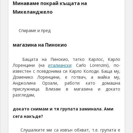
Минаваме покрай къщата на
Микеланджело
Спираме и пред
магазина на Пинокио
Бащата на Пинокио, татко Карлос, Карло
Лоренцини (на
италиански
: Carlo Lorenzini), по-
известен с псевдонима си Карло Колоди. Баща му,
Доменико Лоренцини, е готвач, а майка му,
Анджолина Орзали, работи като домашна
прислужница. Влизам в магазина и докато
разгледам,
докато снимам и тя групата заминала. Ами
сега накъде?
Слушалките ми са извън обхват, т.е. групата е