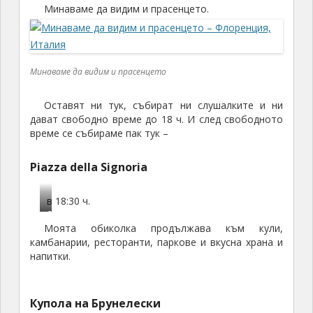
Минаваме да видим и прасенцето.
Минаваме да видим и прасенцето
Оставят ни тук, събират ни слушалките и ни
дават свободно време до 18 ч. И след свободното
време се събираме пак тук –
Piazza della Signoria
в 18:30 ч.
Д
Моята обиколка продължава към кули,
а
камбанарии, ресторанти, паркове и вкусна храна и
в
напитки.
и
д
Купола на Брунелески