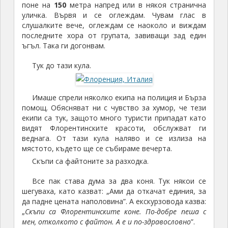
поне на
150
метра напред или в някоя странична
уличка. Вървя и се оглеждам. Чувам глас в
слушалките вече, оглеждам се наоколо и виждам
последните хора от групата, завиващи зад един
ъгъл. Така ги догонвам.
Тук до тази кула.
Имаше спрели няколко екипа на полиция и Бърза
помощ. Обясняват ни с чувство за хумор, че тези
екипи са тук, защото много туристи припадат като
видят Флорентинските красоти, обслужват ги
веднага. От тази кула наляво и се излиза на
мястото, където ще се събираме вечерта.
Скъпи са файтоните за разходка.
Все пак става дума за два коня. Тук някои се
шегуваха, като казват: „Ами да откачат единия, за
да падне цената наполовина”. А екскурзовода казва:
„
Скъпи са Флорентинските коне. По-добре пеша с
мен, отколкото с файтон. А е и по-здравословно
”.