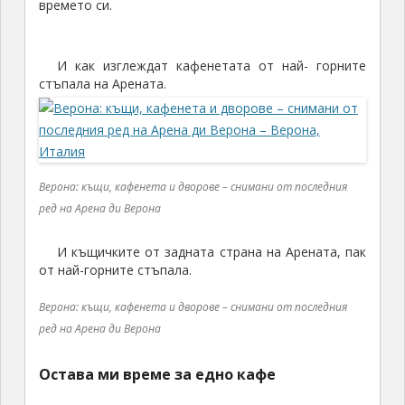
времето си.
И как изглеждат кафенетата от най- горните
стъпала на Арената.
Верона: къщи, кафенета и дворове – снимани от последния
ред на Арена ди Верона
И къщичките от задната страна на Арената, пак
от най-горните стъпала.
Верона: къщи, кафенета и дворове – снимани от последния
ред на Арена ди Верона
Остава ми време за едно кафе