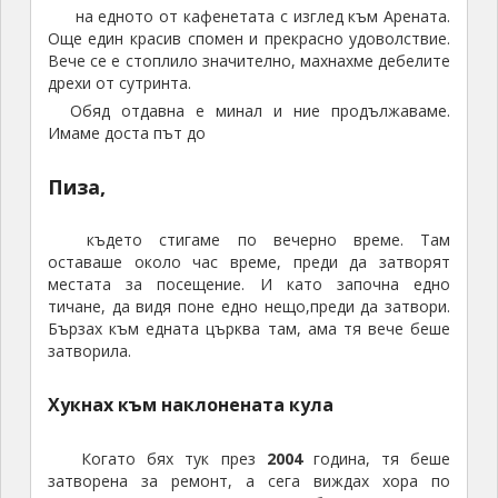
на едното от кафенетата с изглед към Арената.
Още един красив спомен и прекрасно удоволствие.
Вече се е стоплило значително, махнахме дебелите
дрехи от сутринта.
Обяд отдавна е минал и ние продължаваме.
Имаме доста път до
Пиза,
където стигаме по вечерно време. Там
оставаше около час време, преди да затворят
местата за посещение. И като започна едно
тичане, да видя поне едно нещо,преди да затвори.
Бързах към едната църква там, ама тя вече беше
затворила.
Хукнах към наклонената кула
Когато бях тук през
2004
година, тя беше
затворена за ремонт, а сега виждах хора по