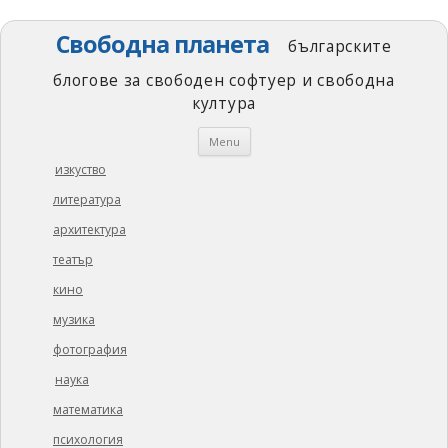
Свободна планета
българските
блогове за свободен софтуер и свободна
култура
Skip
Menu
to
content
изкуство
литература
архитектура
театър
кино
музика
фотография
наука
математика
психология