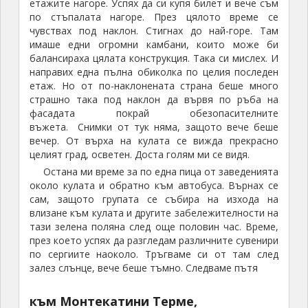
етажите нагоре. Успях да си купя билет и вече съм
по стъпалата нагоре. През цялото време се
чувствах под наклон. Стигнах до най-горе. Там
имаше едни огромни камбани, които може би
балансираха цялата конструкция. Така си мислех. И
направих една пълна обиколка по целия последен
етаж. Но от по-наклонената страна беше много
страшно така под наклон да вървя по ръба на
фасадата покрай обезопасителните
въжета. Снимки от тук няма, защото вече беше
вечер. От върха на кулата се вижда прекрасно
целият град, осветен. Доста голям ми се видя.
Остана ми време за по една пица от заведенията
около кулата и обратно към автобуса. Върнах се
сам, защото групата се събира на изхода на
влизане към кулата и другите забележителности на
тази зелена поляна след още половин час. Време,
през което успях да разгледам различните сувенири
по сергиите наоколо. Тръгваме си от там след
залез слънце, вече беше тъмно. Следваме пътя
към Монтекатини Терме,