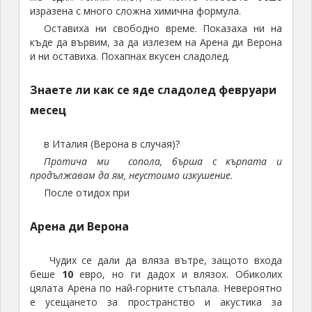
изразена с много сложна химична формула.
Оставиха ни свободно време. Показаха ни на
къде да вървим, за да излезем на Арена ди Верона
и ни оставиха. Похапнах вкусен сладолед.
Знаете ли как се яде сладолед февруари
месец
в Италия (Верона в случая)?
Протича ми сопола, бърша с кърпата и
продължавам да ям, неустоимо изкушение
.
После отидох при
Арена ди Верона
Чудих се дали да вляза вътре, защото входа
беше
10
евро, но ги дадох и влязох. Обиколих
цялата Арена по най-горните стъпала. Невероятно
е усещането за пространство и акустика за