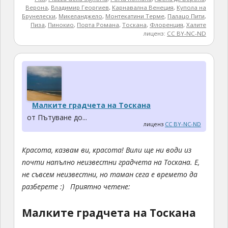
Верона
,
Владимир Георгиев
,
Карнавална Венеция
,
Купола на
Брунелески
,
Микеланджело
,
Монтекатини Терме
,
Палацо Пити
,
Пиза
,
Пинокио
,
Порта Романа
,
Тоскана
,
Флоренция
,
Халите
лиценз:
CC BY-NC-ND
Малките градчета на Тоскана
от Пътуване до...
лиценз
CC BY-NC-ND
Красота, казвам ви, красота! Вили ще ни води из
почти напълно неизвестни градчета на Тоскана. Е,
не съвсем неизвестни, но таман сега е времето да
разберете :)
Приятно четене:
Малките градчета на Тоскана