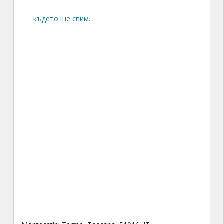
където ще спим
.