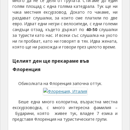
много да не се деля от групата. Стигаме до един
голям площад с една голяма катедрала. Тук ще ни
чака местния ексурзовод. Докато го чакаме, ни
раздават слушалки, за които сме платили по две
евро. Идват едни негри с велосипеди, с едни големи
сандъци отзад, където държат по
40-50
слушалки
за туристи като нас. И всеки със слушалка на ухото
ни ги пробват, като ни говорят в тях. Идва жената,
която ще ни разхожда и говори през цялото време.
Целият ден ще прекараме във
Флоренция
Обиколката на Флоренция започна оттук.
Беше една много колоритна, възрастна местна
екскурзоводка, с много интересна фамилия –
Бударини, която живее тук, владее 7 езика и
представя Флоренция на туристическите групи.