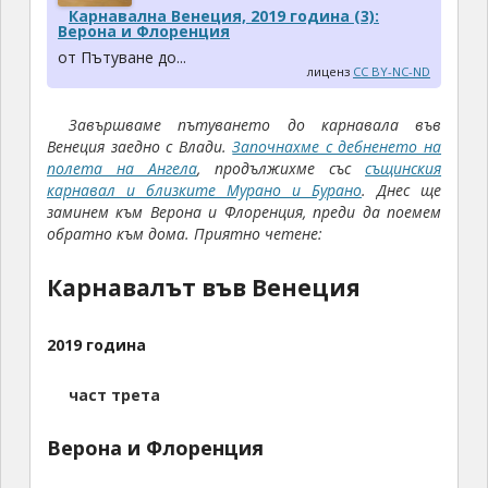
Карнавална Венеция, 2019 година (3):
Верона и Флоренция
от Пътуване до...
лиценз
CC BY-NC-ND
Завършваме пътуването до карнавала във
Венеция заедно с Влади.
Започнахме с дебненето на
полета на Ангела
, продължихме със
същинския
карнавал и близките Мурано и Бурано
. Днес ще
заминем към Верона и Флоренция, преди да поемем
обратно към дома. Приятно четене:
Карнавалът във Венеция
2019 година
част трета
Верона и Флоренция