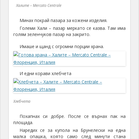
Халите – Mercato Centrale
Минах покрай пазара за кожени изделия.
Големи Хали – пазар меркато се казва. Там има
голям зеленчуков пазар на закрито.
Имаше и щанд с огромни порции храна.
И едни корави хлебчета
Хлебчета
Похапнах си добре. После се върнах пак на
площада.
Наредих се за купола на Брунелески на една
малка опашка, която само след минути стана