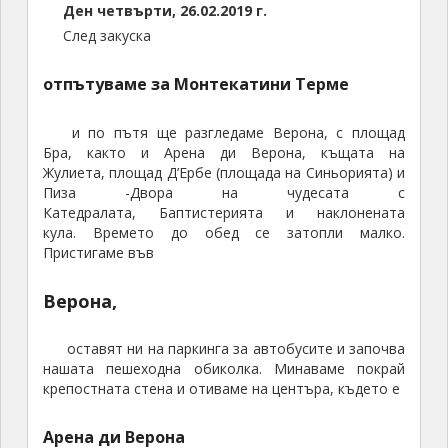
Ден
четвърти
,
26.02.2019 г.
След закуска
отпътуваме за Монтекатини Терме
и по пътя ще разгледаме Верона, с площад
Бра, както и Арена ди Верона, къщата на
Жулиета, площад Д’Ербе (площада на Синьорията) и
Пиза -Двора на чудесата с
Катедралата, Баптистерията и наклонената
кула. Времето до обед се затопли малко.
Пристигаме във
Верона,
оставят ни на паркинга за автобусите и започва
нашата пешеходна обиколка. Минаваме покрай
крепостната стена и отиваме на центъра, където е
Арена ди Верона