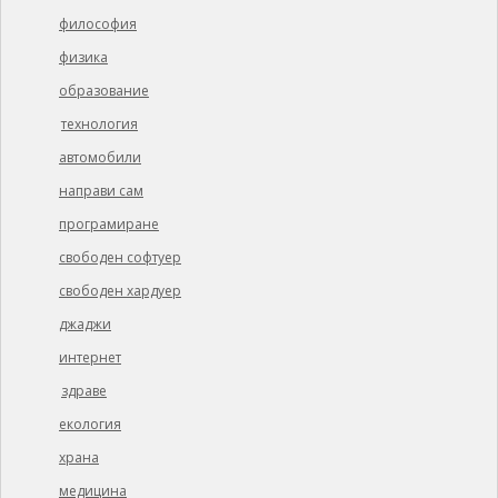
философия
физика
образование
технология
автомобили
направи сам
програмиране
свободен софтуер
свободен хардуер
джаджи
интернет
здраве
екология
храна
медицина