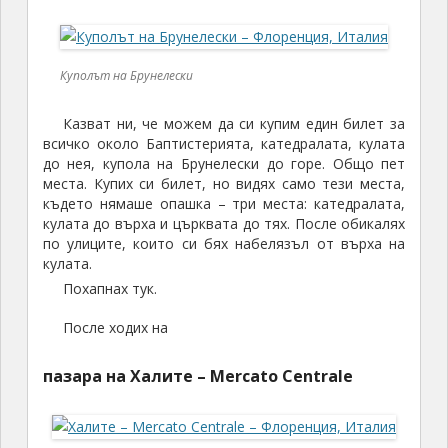
Куполът на Брунелески
Казват ни, че можем да си купим един билет за
всичко около Баптистерията, катедралата, кулата
до нея, купола на Брунелески до горе. Общо пет
места. Купих си билет, но видях само тези места,
където нямаше опашка – три места: катедралата,
кулата до върха и църквата до тях. После обикалях
по улиците, които си бях набелязъл от върха на
кулата.
Похапнах тук.
После ходих на
пазара на Халите – Mercato Centrale