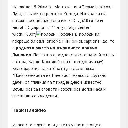
На около 15-20км от Монтекатини Терме в посока
Лука, се намира градчето Колоди. Навява ли ви
някаква асоциация това име? :D Да?
Ето го и
него!
:D [caption id="" align="aligncenter"
width="600"]
В Колоди ви
посреща ви един огромен Пинокио[/caption] Да, то
е
родното място на дървеното човече
Пинокио
. По-точно е родното място на майката на
автора, Карло Колоди (това е псевдонима му).
Благодарение на хитовата детска книжка
"Приключенията на Пинокио", малкото сбутано
далеч от главния път градче днес е известно.
Всъщност за неговата известност допринася и
специално създаденият
Парк Пинокио
И, ако сте с деца, или детето у вас все още е