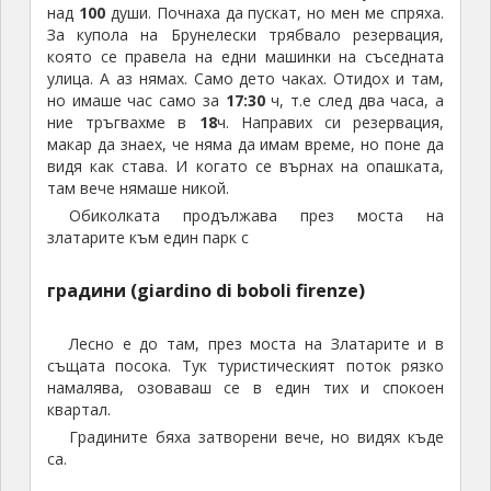
над
100
души. Почнаха да пускат, но мен ме спряха.
За купола на Брунелески трябвало резервация,
която се правела на едни машинки на съседната
улица. А аз нямах. Само дето чаках. Отидох и там,
но имаше час само за
17:30
ч, т.е след два часа, а
ние тръгвахме в
18
ч. Направих си резервация,
макар да знаех, че няма да имам време, но поне да
видя как става. И когато се върнах на опашката,
там вече нямаше никой.
Обиколката продължава през моста на
златарите към един парк с
градини (giardino di boboli firenze)
Лесно е до там, през моста на Златарите и в
същата посока. Тук туристическият поток рязко
намалява, озоваваш се в един тих и спокоен
квартал.
Градините бяха затворени вече, но видях къде
са.