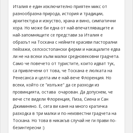
Италия е един изключително приятен микс от
разнообразна природа, история и традиции,
архитектура и изкуство, храна и вино, симпатични
хора. Но може би една от най-впечатляващите и
най-запомнящите се представи за Италия е
образът на Тоскана с нейните красиви пасторални
пейзажи, селскостопански ферми и накацалите едва
ли не на всеки хълм малки средновековни градчета.
Само че повечето от туристите, които идват тук,
са привлечени от това, че Тоскана е люлката на
Ренесанса и целта им е най-вече Флоренция. Но
всеки, който се "излъже" да се разходи из
провинцията, остава очарован. Да допуснем, че
вече сте видели Флоренция, Пиза, Сиена и Сан
Джиминяно. Е, сeга ви каня на много кратичка
разходка в три малки и по-неизвестни градчета на
Тоскана. Но това в никакъв случай не ги прави по-
безинтересни :)