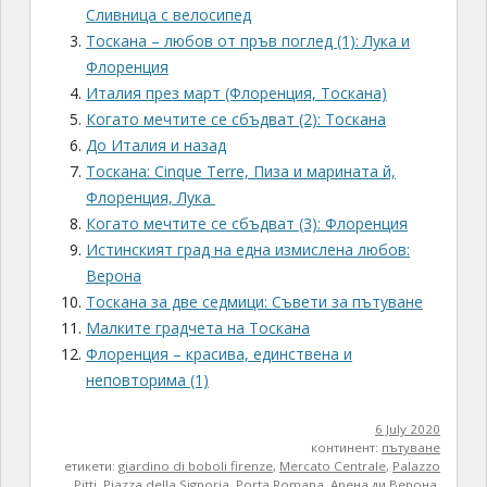
Сливница с велосипед
Тоскана – любов от пръв поглед (1): Лука и
Флоренция
Италия през март (Флоренция, Тоскана)
Когато мечтите се сбъдват (2): Тоскана
До Италия и назад
Тоскана: Cinque Terre, Пиза и марината й,
Флоренция, Лука
Когато мечтите се сбъдват (3): Флоренция
Истинският град на една измислена любов:
Верона
Тоскана за две седмици: Съвети за пътуване
Малките градчета на Тоскана
Флоренция – красива, единствена и
неповторима (1)
6 July 2020
континент:
пътуване
етикети:
giardino di boboli firenze
,
Mercato Centrale
,
Palazzo
Pitti
,
Piazza della Signoria
,
Porta Romana
,
Арена ди Верона
,