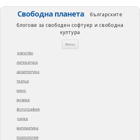
Свободна планета
българските
блогове за свободен софтуер и свободна
култура
Skip
Menu
to
content
изкуство
литература
архитектура
театър
кино
музика
фотография
наука
математика
психология