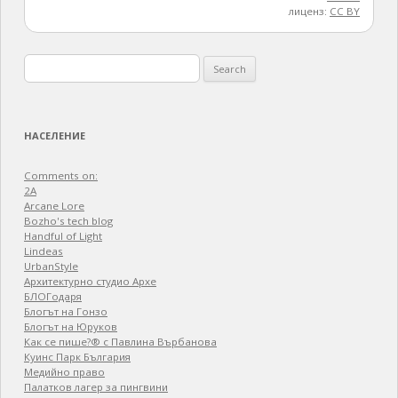
лиценз:
CC BY
Search
for:
НАСЕЛЕНИЕ
Comments on:
2A
Arcane Lore
Bozho's tech blog
Handful of Light
Lindeas
UrbanStyle
Архитектурно студио Архе
БЛОГодаря
Блогът на Гонзо
Блогът на Юруков
Как се пише?® с Павлина Върбанова
Куинс Парк България
Медийно право
Палатков лагер зa пингвини