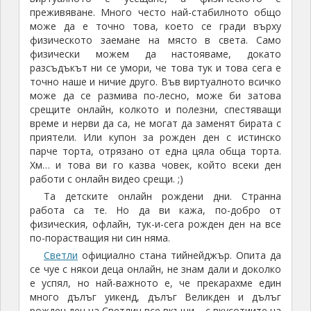
преживяване. Много често най-стабилното общо
може да е точно това, което се гради върху
физическото заемане на място в света. Само
физически можем да настояваме, докато
разсъдъкът ни се умори, че това тук и това сега е
точно наше и ничие друго. Във виртуалното всичко
може да се размива по-лесно, може би затова
срещите онлайн, колкото и полезни, спестяващи
време и нерви да са, не могат да заменят бирата с
приятели. Или купон за рожден ден с истинско
парче торта, отрязано от една цяла обща торта.
Хм… и това ви го казва човек, който всеки ден
работи с онлайн видео срещи. ;)
Та детските онлайн рождени дни. Странна
работа са те. Но да ви кажа, по-добро от
физическия, офлайн, тук-и-сега рожден ден на все
по-порастващия ни син няма.
Светли
официално стана тийнейджър. Опита да
се чуе с някои деца онлайн, не знам дали и доколко
е успял, но най-важното е, че прекарахме един
много дълъг уикенд, дълъг Великден и дълъг
рожден ден на Светлин все вкъщи – с вкусотиите на