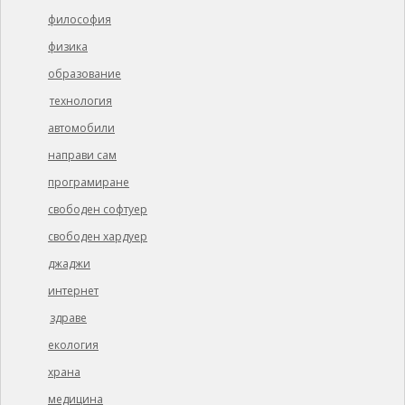
философия
физика
образование
технология
автомобили
направи сам
програмиране
свободен софтуер
свободен хардуер
джаджи
интернет
здраве
екология
храна
медицина