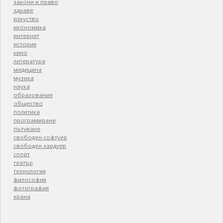
закони и право
здраве
изкуство
икономика
интернет
история
кино
литература
медицина
музика
наука
образование
общество
политика
програмиране
пътуване
свободен софтуер
свободен хардуер
спорт
театър
технология
философия
фотография
храна