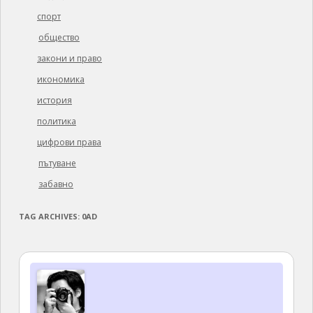
спорт
общество
закони и право
икономика
история
политика
цифрови права
пътуване
забавно
TAG ARCHIVES:
0AD