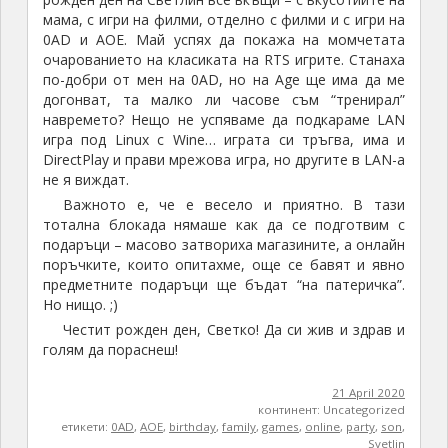
мама, с игри на филми, отделно с филми и с игри на
0AD и AOE. Май успях да покажа на момчетата
очарованието на класиката на RTS игрите. Станаха
по-добри от мен на 0AD, но на Age ще има да ме
догонват, та малко ли часове съм “тренирал”
навремето? Нещо не успяваме да подкараме LAN
игра под Linux с Wine… играта си тръгва, има и
DirectPlay и прави мрежова игра, но другите в LAN-а
не я виждат.
Важното е, че е весело и приятно. В тази
тотална блокада нямаше как да се подготвим с
подаръци – масово затвориха магазините, а онлайн
поръчките, които опитахме, още се бавят и явно
предметните подаръци ще бъдат “на патеричка”.
Но нищо. ;)
Честит рожден ден, Светко! Да си жив и здрав и
голям да пораснеш!
21 April 2020
континент: Uncategorized
етикети:
0AD
,
AOE
,
birthday
,
family
,
games
,
online
,
party
,
son
,
Svetlin