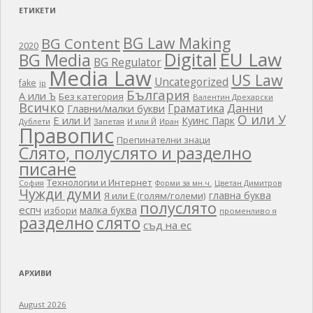
ЕТИКЕТИ
BG Law Making
BG Content
2020
EU Law
Digital
BG Media
BG Regulator
Media Law
US Law
Uncategorized
fake
ip
България
А или Ъ
Без категория
Валентин Дрехарски
Всичко
Граматика
Данни
Главни/малки букви
О или У
Е или И
Куинс Парк
Дублети
Запетая
И или Й
Иран
Правопис
Препинателни знаци
Слято, полуслято и разделно
писане
Технологии и Интернет
Цветан Димитров
София
Форми за мн.ч.
Чужди думи
главна буква
Я или Е (голям/големи)
полуслято
еспч
малка буква
избори
променливо я
разделно
слято
съд на ес
АРХИВИ
August 2026