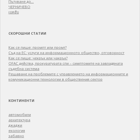
Пътуване до…
ЧЕРНИЧЕВО
เบทฮับ
СКОРОШНИ СТАТИИ
Как се пише: промпт или промт?
Съд на ЕС: услуги на информационното общество, отговорност
Как се пише: чекрък или чакрък?
OFAC действа, прокуратурата спи – симптомите на завладяната
съдебна система
Решаване на проблемите с управлението на информационните и
комуникационни технологии в обществения сектор
КОНТИНЕНТИ
автомобили
архитектура
джаджи
екология
забавно