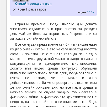
Онлайн рожден ден
от Ясен Праматаров
лиценз
CC BY
Странни времена. Преди няколко дни децата
участваха отдалечено в празненство за рожден
ден, май им беше за първи път. Разрешавали са
загадки в онлайн ескейп стая.
Все се чудех преди време как би изглеждал един
изцяло онлайн купон, а ето че сега необходимостта
сама ни показва. Не е същото като да си на едно
място с всички други, най-малкото защото наживо
комуникацията е едновременно многопосочна,
докато във видео среща по-трудно обръщаш
внимание какво прави всеки един, по-уморяващо е
някак. Не казвам, че не може и явно
действителността би ме опровергала с всички тези
детски онлайн рождени дни, но все пак в срещата
наживо всичко се случва заедно, тук-и-сегато е
физически общо. А физическата действителност е
нещото, на което най-често се опираме като общо,
виртуалното е усещане, а физическото е