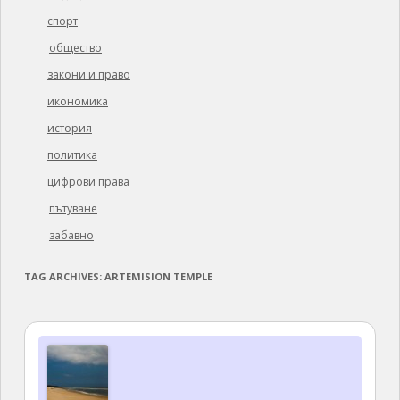
спорт
общество
закони и право
икономика
история
политика
цифрови права
пътуване
забавно
TAG ARCHIVES:
ARTEMISION TEMPLE