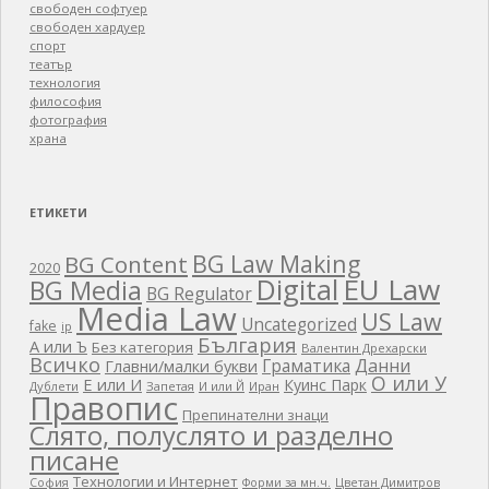
свободен софтуер
свободен хардуер
спорт
театър
технология
философия
фотография
храна
ЕТИКЕТИ
BG Law Making
BG Content
2020
EU Law
Digital
BG Media
BG Regulator
Media Law
US Law
Uncategorized
fake
ip
България
А или Ъ
Без категория
Валентин Дрехарски
Всичко
Граматика
Данни
Главни/малки букви
О или У
Е или И
Куинс Парк
Дублети
Запетая
И или Й
Иран
Правопис
Препинателни знаци
Слято, полуслято и разделно
писане
Технологии и Интернет
Цветан Димитров
София
Форми за мн.ч.