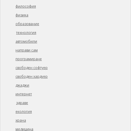
философия
физика
образование
технология
автомобили
направи сам
програмиране
свободен софтуер
свободен хардуер
джаджи
интернет
здраве
екология
храна
медицина