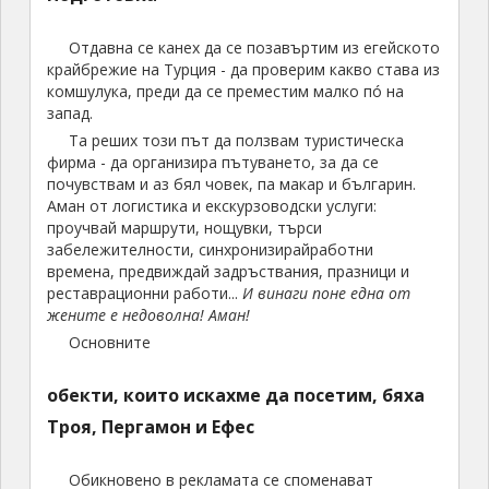
Отдавна се канех да се позавъртим из егейското
крайбрежие на Турция - да проверим какво става из
комшулука, преди да се преместим малко пó на
запад.
Та реших този път да ползвам туристическа
фирма - да организира пътуването, за да се
почувствам и аз бял човек, па макар и българин.
Аман от логистика и екскурзоводски услуги:
проучвай маршрути, нощувки, търси
забележителности, синхронизирайработни
времена, предвиждай задръствания, празници и
реставрационни работи...
И винаги поне една от
жените е недоволна! Аман!
Основните
обекти, които искахме да посетим, бяха
Троя, Пергамон и Ефес
Обикновено в рекламата се споменават