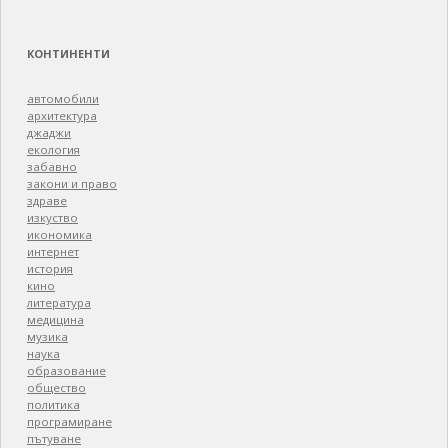
КОНТИНЕНТИ
автомобили
архитектура
джаджи
екология
забавно
закони и право
здраве
изкуство
икономика
интернет
история
кино
литература
медицина
музика
наука
образование
общество
политика
програмиране
пътуване