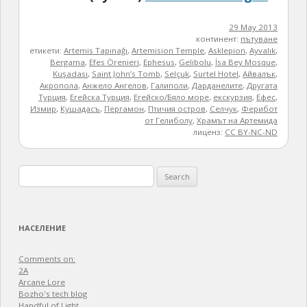
29 May 2013
континент:
пътуване
етикети:
Artemis Tapınağı
,
Artemision Temple
,
Asklepion
,
Ayvalık
,
Bergama
,
Efes Örenieri
,
Ephesus
,
Gelibolu
,
İsa Bey Mosque
,
Kuşadası
,
Saint John’s Tomb
,
Selçuk
,
Surtel Hotel
,
Айвалък
,
Акропола
,
Анжело Ангелов
,
Галиполи
,
Дарданелите
,
Другата
Турция
,
Егейска Турция
,
Егейско/Бяло море
,
екскурзия
,
Ефес
,
Измир
,
Кушадасъ
,
Пергамон
,
Птичия остров
,
Селчук
,
Ферибот
от Гелиболу
,
Храмът на Артемида
лиценз:
CC BY-NC-ND
Search
for:
НАСЕЛЕНИЕ
Comments on:
2A
Arcane Lore
Bozho's tech blog
Handful of Light