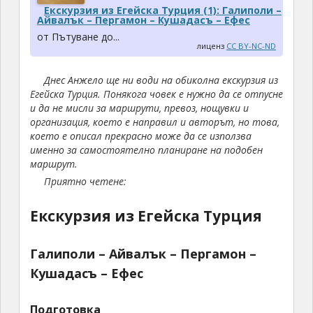
Екскурзия из Егейска Турция (1): Галиполи –
Айвалък – Пергамон – Кушадасъ – Ефес
от Пътуване до...
лиценз
CC BY-NC-ND
Днес Анжело ще ни води на обиколна екскурзия из
Егейска Турция. Понякога човек е нужно да се отпусне
и да не мисли за маршрути, превоз, нощувки и
организация, което е направил и авторът, но това,
което е описал прекрасно може да се използва
именно за самостоятелно планиране на подобен
маршрут.
Приятно четене:
Екскурзия из Егейска Турция
Галиполи – Айвалък – Пергамон –
Кушадасъ – Ефес
Подготовка