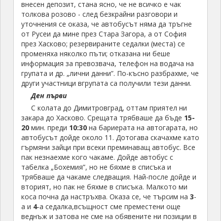
внесен депозит, стана ясно, че не всичко е чак
толкова розово - след безкрайни разговори и
уточнения се оказа, че автобусът няма да тръгне
от Русеи да мине през Стара Загора, а от София
през Хасково; резервираните седалки (места) се
променяха няколко пъти; отказана ни беше
информация за превозвача, телефон на водача на
групата и др. „лични данни”. По-късно разбрахме, че
други участници вгрупата са получили тези данни.
Ден първи
С колата до Димитровград, оттам приятел ни
закара до Хасково. Срещата трябваше да бъде
15-
20
мин. преди
10:30
на бариерата на автогарата, но
автобусът дойде около 11. Дотогава скачахме като
гърмяни зайци при всеки преминаващ автобус. Все
пак незнаехме кого чакаме. Дойде автобус с
табелка „Бохемия”, но не бяхме в списъка и
трябваше да чакаме следващия. Най-после дойде и
вторият, но пак не бяхме в списъка. Малкото ми
коса почна да настръхва. Оказа се, че търсим на
3
-
а и
4
-а седалка,всъщност сме преместени още
веднъж и затова не сме на обявените ни позиции в