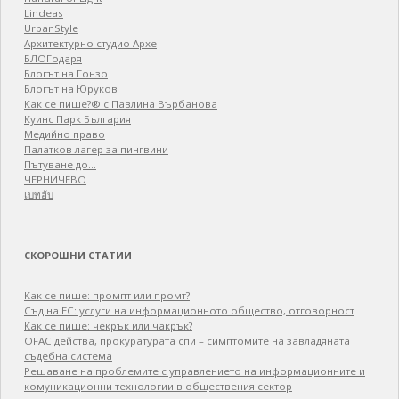
Lindeas
UrbanStyle
Архитектурно студио Архе
БЛОГодаря
Блогът на Гонзо
Блогът на Юруков
Как се пише?® с Павлина Върбанова
Куинс Парк България
Медийно право
Палатков лагер зa пингвини
Пътуване до…
ЧЕРНИЧЕВО
เบทฮับ
СКОРОШНИ СТАТИИ
Как се пише: промпт или промт?
Съд на ЕС: услуги на информационното общество, отговорност
Как се пише: чекрък или чакрък?
OFAC действа, прокуратурата спи – симптомите на завладяната
съдебна система
Решаване на проблемите с управлението на информационните и
комуникационни технологии в обществения сектор