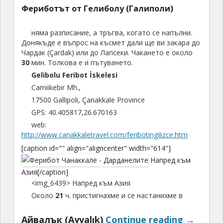
Фериботът от Гелиболу (Галиполи)
няма разписание, а тръгва, когато се напълни.
Донякъде е въпрос на късмет дали ще ви закара до
Чардак (Çardak) или до Лапсеки. Чакането е около
30
мин. Толкова е и пътуването.
Gelibolu
Feribot
İ
skelesi
Camiikebir Mh.,
17500 Gallipoli, Çanakkale Province
GPS: 40.405817,26.670163
web:
http://www.canakkaletravel.com/feribotingilizce.htm
[caption id="" align="aligncenter" width="614"]
Напред към
Азия[/caption]
<img_6439> Напред към Азия
Около
21
ч. пристигнахме и се настанихме в
Айвалък (Ayvalık)
Continue reading
→