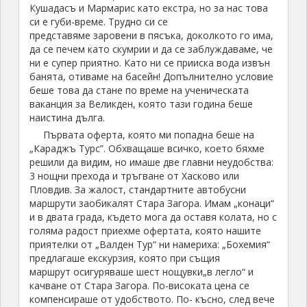
Кушадасъ и Мармарис като екстра, но за нас това
си е губи-време. Трудно си се
представяме заровени в пясъка, доколкото го има,
да се печем като скумрии и да се заблуждаваме, че
ни е супер приятно. Като ни се прииска вода извън
банята, отиваме на басейн! Допълнително условие
беше това да стане по време на ученическата
ваканция за Великден, която тази година беше
наистина дълга.
Първата оферта, която ми попадна беше на
„Караджъ Турс”. Обхващаше всичко, което бяхме
решили да видим, но имаше две главни неудобства:
3 нощни прехода и тръгване от Хасково или
Пловдив. За жалост, стандартните автобусни
маршрути заобикалят Стара Загора. Имам „конаци“
и в двата града, където мога да оставя колата, но с
голяма радост приехме офертата, която нашите
приятелки от „Валден Тур“ ни намериха: „Бохемия“
предлагаше екскурзия, която при същия
маршрут осигуряваше шест нощувки„в легло“ и
качване от Стара Загора. По-високата цена се
компенсираше от удобството. По- късно, след вече