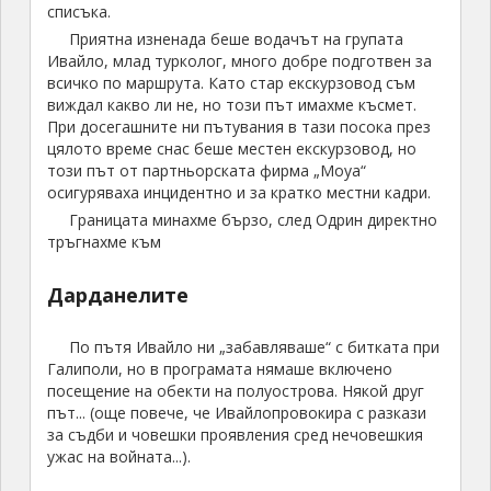
списъка.
Приятна изненада беше водачът на групата
Ивайло, млад турколог, много добре подготвен за
всичко по маршрута. Като стар екскурзовод съм
виждал какво ли не, но този път имахме късмет.
При досегашните ни пътувания в тази посока през
цялото време снас беше местен екскурзовод, но
този път от партньорската фирма „Moya“
осигуряваха инцидентно и за кратко местни кадри.
Границата минахме бързо, след Одрин директно
тръгнахме към
Дарданелите
По пътя Ивайло ни „забавляваше“ с битката при
Галиполи, но в програмата нямаше включено
посещение на обекти на полуострова. Някой друг
път... (още повече, че Ивайлопровокира с разкази
за съдби и човешки проявления сред нечовешкия
ужас на войната...).