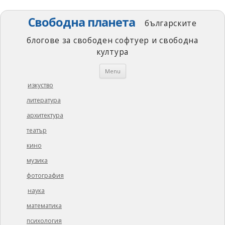
Свободна планета
българските
блогове за свободен софтуер и свободна
култура
Skip
Menu
to
content
изкуство
литература
архитектура
театър
кино
музика
фотография
наука
математика
психология