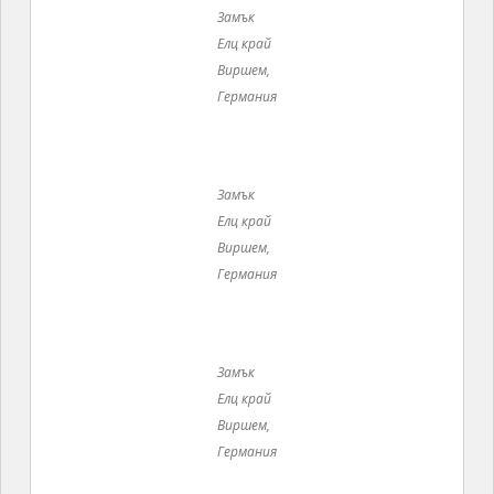
Замък
Елц край
Виршем,
Германия
Дворът разполага с голяма панорамна тераса,
от която се открива величествена гледка към
наблюдателните кули, скалите и горите, а долу в
ниското се виждат крепостните стени и
отбранителните съоръжения: оръдейна площадка
във форма на римска цитадела и никога
неизползвани боеприпаси.
Замък Елц край Виршем, Германия