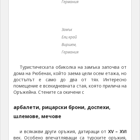
арбалети, рицарски брони, доспехи,
шлемове, мечове
и всякакви други оръжия, датиращи от
XV – XVI
век. Особено впечатляващи са турските оръжия,
които са донесени в замъка като трофеи след
победата над османците при битката край Виена.
Оръжия, мебели, текстил и порцелан: това са
основните обекти, към които насочват вниманието
на посетителите и в определени моменти, к
огато
обаче разговорите се сведат само върху
стойността на предметите, туристическата
обиколка става скучна.
Замък Елц край Виршем, Германия