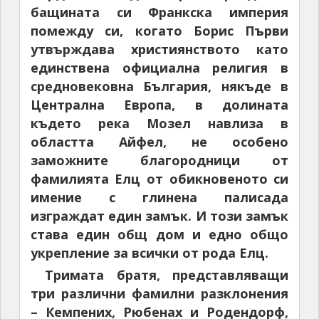
бащината си Франкска империя
помежду си, когато Борис Първи
утвърждава християнството като
единствена официална религия в
средновековна България, някъде в
Централна Европа, в долината
където река Мозел навлиза в
областта Айфел, не особено
заможните благородници от
фамилията Елц от обикновеното си
имение с глинена палисада
изграждат един замък. И този замък
става един общ дом и едно общо
укрепление за всички от рода Елц.
Тримата братя, представляващи
три различни фамилни разклонения
– Кемпених, Рюбенах и Родендорф,