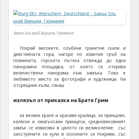
за велики крале и красиви кралици, за принцове,
каляски и омагьосани принцеси, средновековният
замък се извисява в цялото си великолепие: със
заострените си кули и скосените си покриви, със
странната си (до бутафорност) архитектура,
изобилстваща от различни стилове и цветове в не
особено правилни геометрични пропорции, които
на фона на величествената природа изглеждат
като пясъчни фигури, изваяни с детска несръчност.
Замък Елц край Виршем, Германия
Замък
Елц край
Виршем,