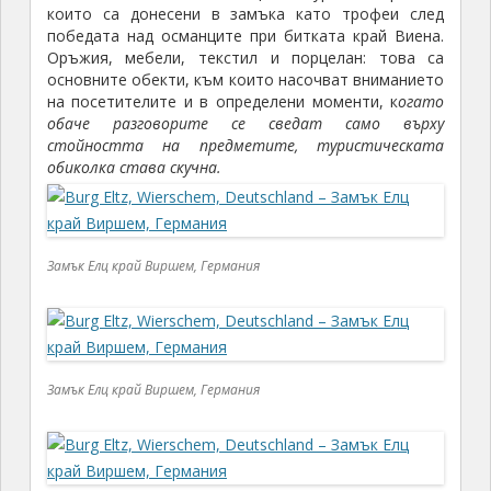
Замък Елц край Виршем, Германия
Замък Елц край Виршем, Германия
Замък Елц край Виршем, Германия
По тясна вита стълба се стига до Долната зала,
интериорът на която е повлиян от
аристократичните вкусове от началото на
XV
век.
Стените на залата са украсени с фламандски
гоблени и картини от същото време. Обиколката
преминава и през Горната зала, в която отново
обекти са гоблени и килими с изрисувани сцени на
лов, рицарски турнири и семейни гербове.