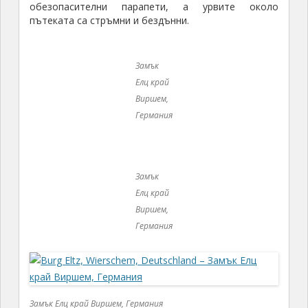
Замък Елц край Виршем, Германия
Замък Елц край Виршем, Германия
Замък Елц край Виршем, Германия
Покрай високите, озъбени гранитни скали и
девствената гора, нагоре по извития гръб на
планината, горската пътека отвежда до една
панорамна площадка, от която се открива
величествена панорама към замъка. Това е
любимото място за фотографи и художници. На
отсрещния хълм, сякаш
излязъл от приказка на Братя Грим