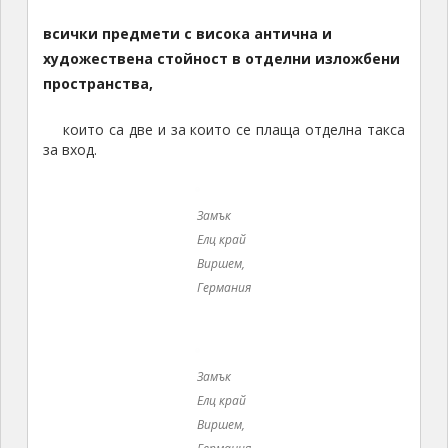
Замък
Елц край
Виршем,
Германия
Замък Елц край Виршем, Германия
Замък Елц край Виршем, Германия
Замък