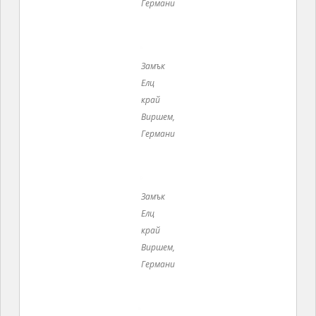
край
Виршем,
Германи
Замък
Елц край
Виршем,
Германия
Замък
Елц край
Виршем,
Германия