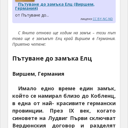
Пътуване до замъка Елц (Виршем,
Германия)
от Пътуване до...
лиценз
CC BY-NC-ND
С Янита отново ще ходим на замък – този път
това ще е закъмът Елц край Виршем в Германия.
Приятно четене:
Пътуване до замъка Елц
Виршем, Германия
Имало едно време един замък,
който се намирал близо до Кобленц,
в една от най- красивите германски
провинции. През
IX
век, когато
синовете на Лудвиг Първи сключват
Вердюнския договор и разделят