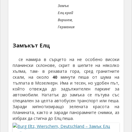
Замъкът Елц
се намира в сърцето на не особено високи
планински склонове, скрит в шепите на няколко
хълма, там- в рехавата гора, сред гранитните
скали, на около
40
минути пеша от шума на
тълпата в Мозелкерн. Има и тесен, но удобен път,
който отвежда до задължителен паркинг за
автомобили. Нататък до замъка се пътува със
специален за целта автобусен транспорт или пеша.
Заради хипнотизиращо зелената красота на
планината, както и заради панорамните снимки, аз
избрах да стигна до Елц пеша.
Замък Елц край Виршем, Германия