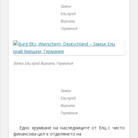
Виршем,
Германия
Едно хрумване на наследниците от Елц с чисто
финансова цел е отделянето на
всички предмети с висока антична и
художествена стойност в отделни изложбени
пространства,
които са две и за които се плаща отделна такса
за вход.
Замък
Елц край
Виршем,
Германия