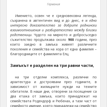
архитектура и достроявани през годините, в
зависимост от жилищните нужди на техните
обитатели. В наши дни, отворени за посещение са
два етажа от замъка, които принадлежат на
семействата Родендорф и Рюбенах, а тази част от
семейното имение, която принадлежи на семейство
Кемпених не е достъпна за гости, тъй като и до
днес се обитава от наследниците на Елц. (На
снимката: отворени за посещение са помещенията
с прозорците с червени крила в централната
сграда.)
Замък Елц край Виршем, Германия
Замък
Елц край
Виршем,