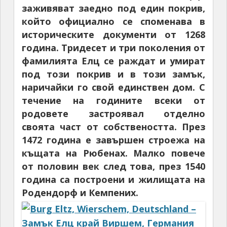
заживяват заедно под един покрив,
който официално се споменава в
историческите документи от
1268
година. Тридесет и три поколения от
фамилията Елц се раждат и умират
под този покрив и в този замък,
наричайки го свой единствен дом. С
течение на годините всеки от
родовете застроявал отделно
своята част от собствеността. През
1472
година е завършен строежа на
къщата на Рюбенах. Малко повече
от половин век след това, през
1540
година са построени и жилищата на
Родендорф и Кемпених.