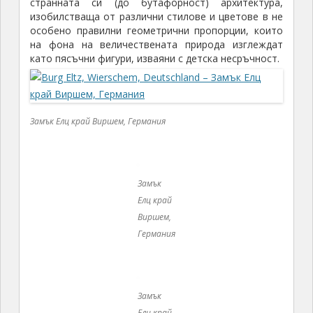
Германия
Замък
Елц край
Виршем,
Германия
Замък
Елц край
Виршем,
Германия
Дали защото средновековното чудо – замъкът
Елц – никога не е бил обект на вражески нападения,
дали защото нищо не е бил разрушаван от хората
или природните стихии – не зная, но