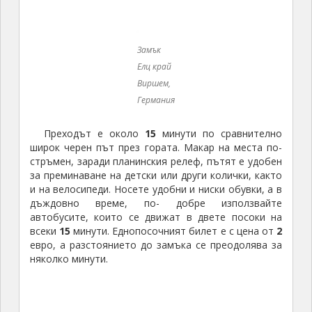
стръмен, заради планинския релеф, пътят е удобен
за преминаване на детски или други колички, както
и на велосипеди. Носете удобни и ниски обувки, а в
дъждовно време, по- добре използвайте
автобусите, които се движат в двете посоки на
всеки
15
минути. Еднопосочният билет е с цена от
2
евро, а разстоянието до замъка се преодолява за
няколко минути.