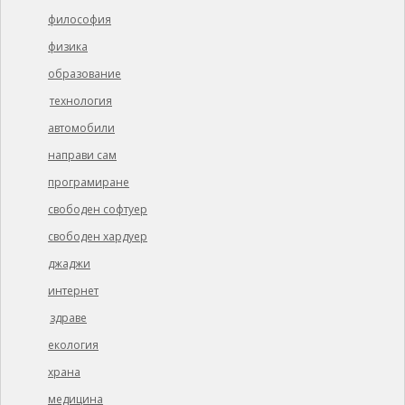
философия
физика
образование
технология
автомобили
направи сам
програмиране
свободен софтуер
свободен хардуер
джаджи
интернет
здраве
екология
храна
медицина