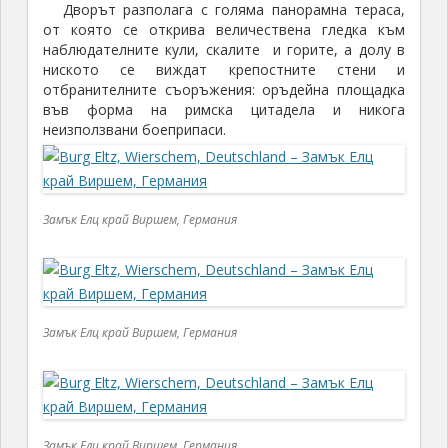
Замък Елц край Виршем, Германия
Замък Елц край Виршем, Германия
Замък Елц край Виршем, Германия
Туристически обиколки на замъка
се извършват на всеки
30
минути и на няколко
езика при събиране на група от минимум
10
души,
говорещи съответния език: китайски, английски,
френски, италиански, японски, холандски,
португалски, руски и испански език.
Обиколката
става само в група и само с екскурзовод, абсолютно