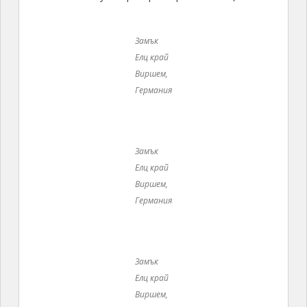
Замък
Елц край
Виршем,
Германия
Замък
Елц край
Виршем,
Германия
Туристическата обиколка на замъка започва от
дома на Рюбенах, който заема цели осем етажа, но
достъпът е само до два от тях. Интересно
помещение е всекидневната стая, която прилича на
Оръжейна. Стените са окичени с