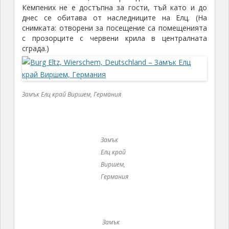
Германия
Замък
Елц
край
Виршем,
Германи
Преминавайки портата на замъка, пътеката,
която отвежда към вътрешността, преминава
покрай магазина за сувенири, където се намират и
билетните каси, после покрай ресторанта,
кафенето и отвежда до вътрешен двор с кръгла
форма. Ясно личат входните врати за жилищните
площи на всяко едно от трите семейства,
обитавали Елц. Всяка една врата е белязана с
фамилен герб.