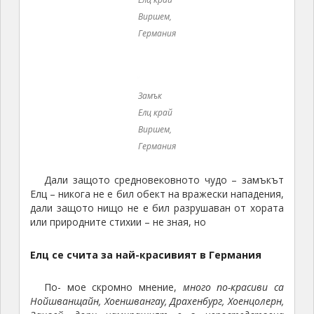
Елц се счита за най-красивият в Германия
По- мое скромно мнение,
много по-красиви са
Нойшванщайн, Хоеншвангау, Драхенбург, Хоенцолерн,
Зацвей, дори намиращият е в непостедствена
близост Кохем,
но германците са на съвсем друго
мнение и до отмяната на марката като немска
валута, Елц е единственото изображение на замък,
отпечатван някога на банкнота. (На тази със
стойност
500
марки.)
Замък Елц върху 500 марки
Замък Елц край Виршем, Германия