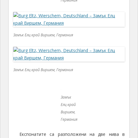
Елц край
Виршем,
Германия
Експонатите са разположени на две нива в
подземието, тематично подредени и датирани от
периода между
XII
и
XVIII
век: колекции от оръжия
и доспехи, от порцелан; предмети, изработени от
благородни метали – бижута, часовници,
произведения на изкуството (на едното ниво), а на
другото- семейни печати, гербове, дърворезби,
монети, средновековни артефакти…
Замък
Елц край
Виршем,
Германия