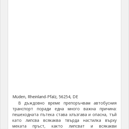
Müden, Rheinland-Pfalz, 56254, DE
В дъждовно време препоръчвам автобусния
транспорт поради една много важна причина:
пешеходната пътека става хлъзгава и опасна, тъй
като липсва всякаква твърда настилка върху
меката пръст, както липсват и всякакви
обезопасителни парапети, а урвите около
пътеката са стръмни и бездънни.
Замък Елц край Виршем, Германия