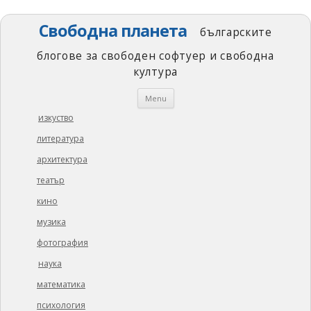
Свободна планета
българските
блогове за свободен софтуер и свободна
култура
Skip
Menu
to
content
изкуство
литература
архитектура
театър
кино
музика
фотография
наука
математика
психология