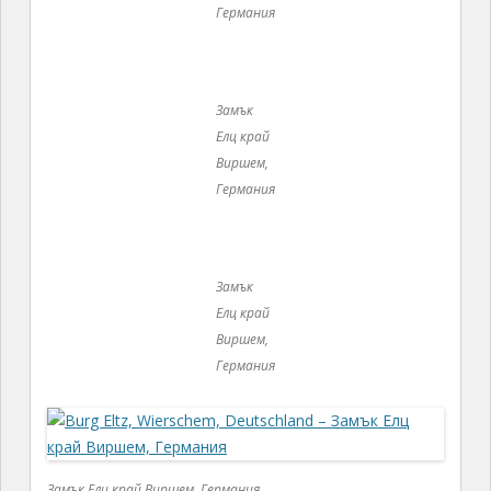
Германия
Замък Елц край Виршем, Германия
В жилищното пространство на Родендорф се
намира
Изборната зала
(най- голямато и най- просторното помещение в
замъка), точно заради която замъкът е най-
известен в Германия. В тази зала са заседавали
Седемте курфюристи, които са имали за задачата
да избират поредния немски крал (
Императора на
Свещната Римска империя – бел.Ст
.) Залата в
замъка Елц е била специално избрана за този т.нар.
„германски парламент“, тъй като двама
архиепископи от рода Елц са участвали в кръга на