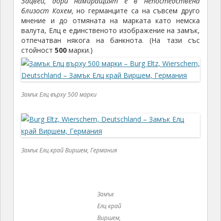
Замък
Елц край
Виршем,
Германия
Имението, освен че е средновековна легенда,
съхранена в автентичен вид и до днес, е и
едно
интересно доказателство за добрите роднински
взаимоотношения и разбирателство между близки
родственици
. Чудото на мирното и добросъседко
съжителство продължава около
900
години, през
които заедно в замъка живеят различните
поколения и семейства на хора от една фамилия –
благородниците от фамилията Елц.
Замъкът е разделен на три равни части,
на три отделни комплекса, различни по