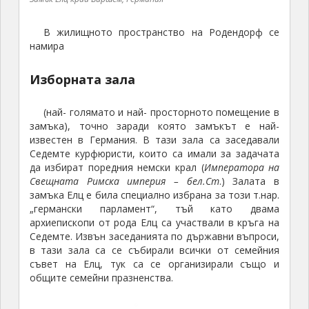
Седемте. Извън заседанията по държавни въпроси,
в тази зала са се събирали всички от семейния
съвет на Елц, тук са се организирали също и
общите семейни празненства.
Замък
Елц край
Виршем,
Германия
Замък Елц край Виршем, Германия
Замък
Елц край