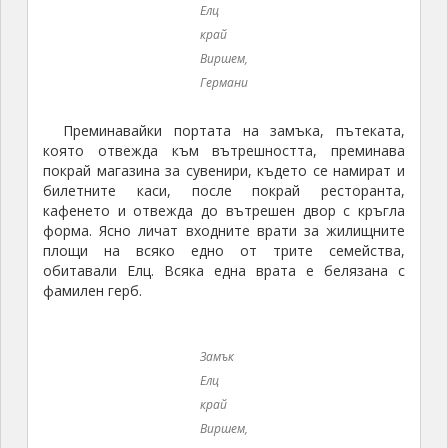
Замък
Елц
край
Виршем,
Германи
Замък
Елц
край
Виршем,
Германи
Замък
Елц