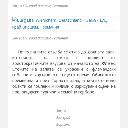
Замък
Елц край
Виршем,
Германия
Замък
Елц край
Виршем,
Германия
Замък
Елц край
Виршем,