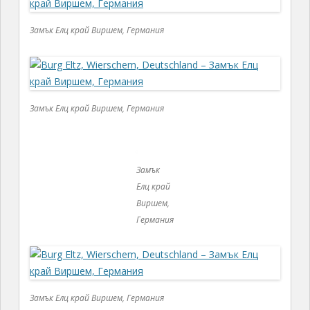
Замък Елц край Виршем, Германия
Замък Елц край Виршем, Германия
Замък Елц край Виршем, Германия
Замък Елц край Виршем, Германия
Преходът е около
15
минути по сравнително
широк черен път през гората. Макар на места по-