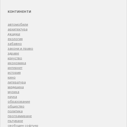
КОНТИНЕНТИ
автомобили
архитектура
джаджи
екология
забавно
закони и право
здраве
изкуство
икономика
интернет
история
кино
литература
медицина
музика
наука
образование
общество
политика
програмиране
пътуване
свободен софтуер