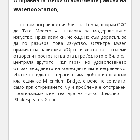
Отправната точка отново беше района на
Waterloo Station,
от там покрай южния бряг на Темза, покрай OXO
до Tate Modern – галерия за модернистично
изкуство. Признавам си, че още не съм дорасъл, за
да го разбера това изкуство. Отвътре музея
прилича на парижкия д’Орсе и двата са с големи
отворени пространства отвътре /едното е било ел.
централа, другото – ж.п. гара/, но удоволствието
от разглеждането на колекциите им е несравнимо.
Иначе от една от терасите има добър изглед към
клатещия се Millennium Bridge, е вече не се клати,
само при откриването му и проблема е отстранен.
Продължихме към театъра на чичко Шекспир –
Shakespeare’s Globe.