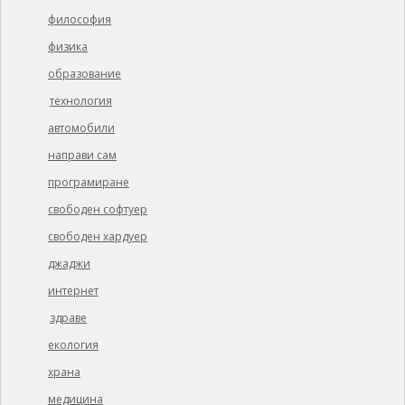
философия
физика
образование
технология
автомобили
направи сам
програмиране
свободен софтуер
свободен хардуер
джаджи
интернет
здраве
екология
храна
медицина