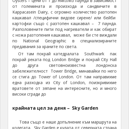
Oysters – цени от 1 до няколко паунда в зависимост
от големината и произхода и сандвичите в
Kappacasein Dairy, с огромно количество разтопен
кашкавал /специфични видове сирене/ или бейби
картофки също с разтопен кашкавал – 7 паунда.
Разполовените пити под нагреватели и как обират
с ножа разтопения кашкавал, може би сте виждали
по National Geographic в специализираните
предавания за храните по света.
От там покрай катедралата Southwark пак
покрай реката под London Bridge и покрай City Hall
до друга световноизвестна лондонска
забележителност Tower Bridge, минавайки по него
се стига до Tower of London. От там направихме
една разходка из City of London, поизкривихме
вратовете от зяпане на интересните, но и много
високи сгради до
крайната цел за деня – Sky Garden
Това също е наше допълнение към маршрута на
колегата. Sky Garden е кулата от северната страна