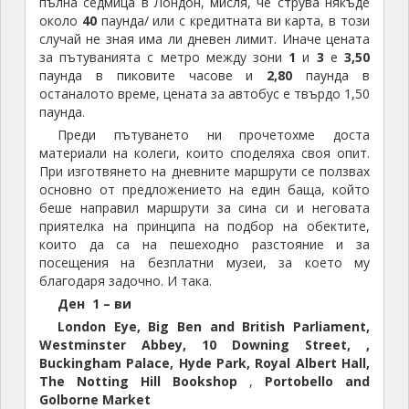
пълна седмица в Лондон, мисля, че струва някъде
около
40
паунда/ или с кредитната ви карта, в този
случай не зная има ли дневен лимит. Иначе цената
за пътуванията с метро между зони
1
и
3
е
3,50
паунда в пиковите часове и
2,80
паунда в
останалото време, цената за автобус е твърдо 1,50
паунда.
Преди пътуването ни прочетохме доста
материали на колеги, които споделяха своя опит.
При изготвянето на дневните маршрути се ползвах
основно от предложението на един баща, който
беше направил маршрути за сина си и неговата
приятелка на принципа на подбор на обектите,
които да са на пешеходно разстояние и за
посещения на безплатни музеи, за което му
благодаря задочно. И така.
Ден 1 – ви
London Eye, Big Ben and British Parliament,
Westminster Abbey, 10 Downing Street, ,
Buckingham Palace, Hyde Park, Royal Albert Hall,
The Notting Hill Bookshop
,
Portobello and
Golborne Market