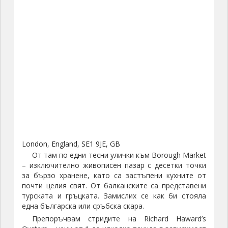
London, England, SE1 9JE, GB
От там по едни тесни улички към Borough Market
– изключително живописен пазар с десетки точки
за бързо хранене, като са застъпени кухните от
почти целия свят. От балканските са представени
турската и гръцката. Замислих се как би стояла
една българска или сръбска скара.
Препоръчвам стридите на Richard Haward’s