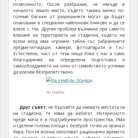
позволеното. После разбрахме, че някъде в
началото имало място, където такива малко по-
големи багажи от разрешените могат да бъдат
опаковани в специални найлонови пликове и да се
влезе с тях. Другия проблем възникна при самото
влизане на територията на стадиона, където на
всеки вход има огромни табла със забранените
предмети/чадъри, камери, фотоапарати и т.н./.
Естествено, част от тези неща бяха с нас и само
благодарение на определена подготовка и
самообладанието на член от семейството успяхме
да влезем безпрепятствено.
На Уембли
Друг съвет
: не бързайте да заемате местата си
на стадиона, те няма да избягат. Интересното
преди мача е в подтрибунните пространства. Има
отделени големи площи с безброй точки за храна и
бира. Почти всички използват рационално времето
до първия съдийски сигнал, набиват сандвичи,