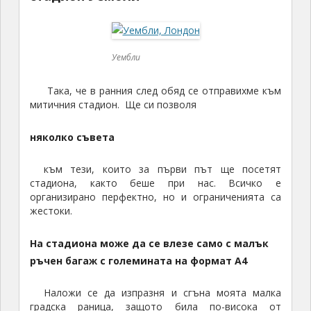
Уембли
Така, че в ранния след обяд се отправихме към
митичния стадион. Ще си позволя
няколко съвета
към тези, които за първи път ще посетят
стадиона, както беше при нас. Всичко е
организирано перфектно, но и ограниченията са
жестоки.
На стадиона може да се влезе само с малък
ръчен багаж с големината на формат А4
Наложи се да изпразня и сгъна моята малка
градска раница, защото била по-висока от