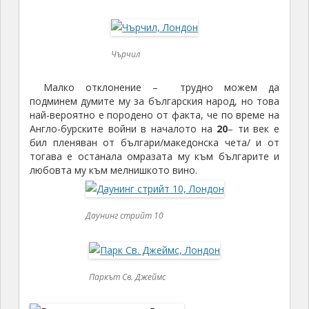
Чърчил
Малко отклонение – трудно можем да
подминем думите му за българския народ, но това
най-вероятно е породено от факта, че по време на
Англо-бурските войни в началото на
20
– ти век е
бил пленяван от българи/македонска чета/ и от
тогава е останала омразата му към българите и
любовта му към мелнишкото вино.
Даунинг стрийт 10
Паркът Св. Джеймс