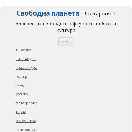
Свободна планета
българските
блогове за свободен софтуер и свободна
култура
Skip
Menu
to
content
изкуство
литература
архитектура
театър
кино
музика
фотография
наука
математика
психология