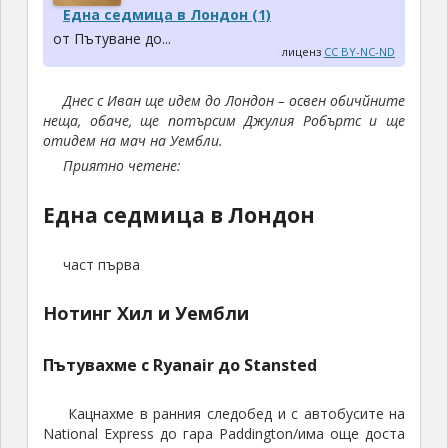
Една седмица в Лондон (1)
от Пътуване до...
лиценз
CC BY-NC-ND
Днес с Иван ще идем до Лондон – освен обичйните
неща, обаче, ще потърсим Джулия Робъртс и ще
отидем на мач на Уембли.
Приятно четене:
Една седмица в Лондон
част първа
Нотинг Хил и Уембли
Пътувахме с Ryanair до Stansted
Кацнахме в ранния следобед и с автобусите на
National Express до гара Paddington/има още доста