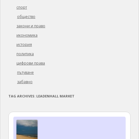
спорт
общество
закони и право
икономика
история
политика
цифрови права
пътуване
забавно
TAG ARCHIVES:
LEADENHALL MARKET