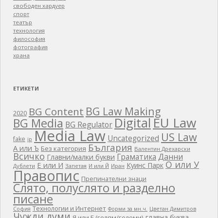
свободен хардуер
спорт
театър
технология
философия
фотография
храна
ЕТИКЕТИ
BG Law Making
BG Content
2020
EU Law
Digital
BG Media
BG Regulator
Media Law
US Law
Uncategorized
fake
ip
България
А или Ъ
Без категория
Валентин Дрехарски
Всичко
Граматика
Данни
Главни/малки букви
О или У
Е или И
Куинс Парк
Дублети
Запетая
И или Й
Иран
Правопис
Препинателни знаци
Слято, полуслято и разделно
писане
Технологии и Интернет
Цветан Димитров
София
Форми за мн.ч.
Чужди думи
главна буква
Я или Е (голям/големи)