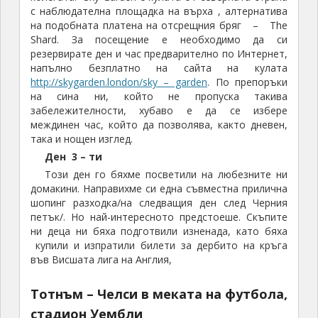
с наблюдателна площадка на върха , алтернатива
на подобната платена на отсрещния бряг – The
Shard. За посещение е необходимо да си
резервирате ден и час предварително по Интернет,
напълно безплатно на сайта на кулата
http://skygarden.london/sky – garden
. По препоръки
на сина ни, който не пропуска такива
забележителности, хубаво е да се избере
междинен час, който да позволява, както дневен,
така и нощен изглед.
Ден 3 – ти
Този ден го бяхме посветили на любезните ни
домакини. Направихме си една съвместна прилична
шопинг разходка/на следващия ден след Черния
петък/. Но най-интересното предстоеше. Скъпите
ни деца ни бяха подготвили изненада, като бяха
купили и изпратили билети за дербито на кръга
във Висшата лига на Англия,
Тотнъм – Челси в меката на футбола,
стадион Уембли