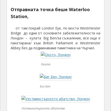
Отправната точка беше Waterloo
Station,
от там покрай London Eye, по моста Westminster
Bridge до едни от основните забележителности на
Лондон – кулата Big Ben/за съжаление, все още е
пакетирана/ към British Parliament и Westminster
Abbey без да подминаваме паметника на Чърчил.
Окото
Биг Бен
Уестминстърското абатство