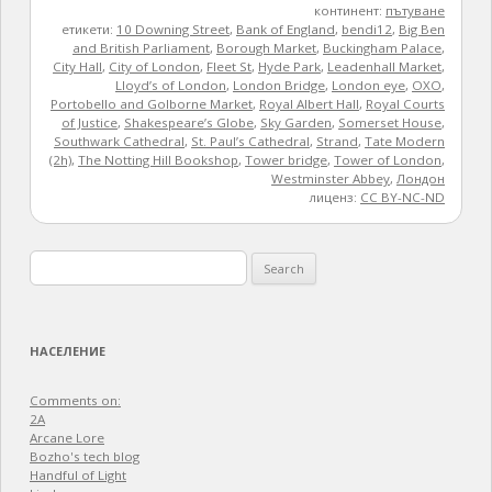
континент:
пътуване
етикети:
10 Downing Street
,
Bank of England
,
bendi12
,
Big Ben
and British Parliament
,
Borough Market
,
Buckingham Palace
,
City Hall
,
City of London
,
Fleet St
,
Hyde Park
,
Leadenhall Market
,
Lloyd’s of London
,
London Bridge
,
London eye
,
OXO
,
Portobello and Golborne Market
,
Royal Albert Hall
,
Royal Courts
of Justice
,
Shakespeare’s Globe
,
Sky Garden
,
Somerset House
,
Southwark Cathedral
,
St. Paul’s Cathedral
,
Strand
,
Tate Modern
(2h)
,
The Notting Hill Bookshop
,
Tower bridge
,
Tower of London
,
Westminster Abbey
,
Лондон
лиценз:
CC BY-NC-ND
Search
for:
НАСЕЛЕНИЕ
Comments on:
2A
Arcane Lore
Bozho's tech blog
Handful of Light