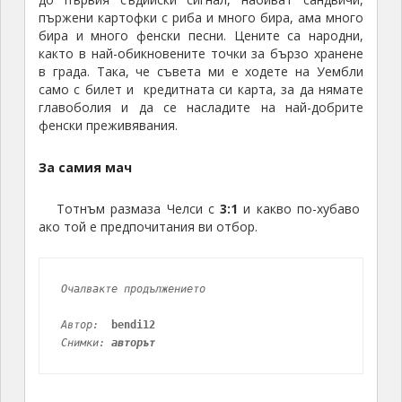
пържени картофки с риба и много бира, ама много
бира и много фенски песни. Цените са народни,
както в най-обикновените точки за бързо хранене
в града. Така, че съвета ми е ходете на Уембли
само с билет и кредитната си карта, за да нямате
главоболия и да се насладите на най-добрите
фенски преживявания.
За самия мач
Тотнъм размаза Челси с
3:1
и какво по-хубаво
ако той е предпочитания ви отбор.
Очалвакте продължението
Автор: 
bendi12
Снимки: 
авторът