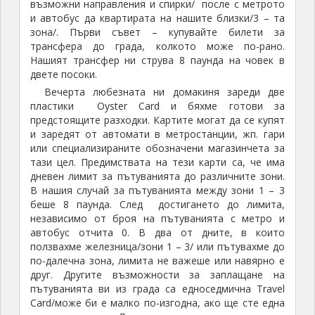
възможни направления и спирки/ после с метрото
и автобус да квартирата на нашите близки/3 – та
зона/. Първи съвет – купувайте билети за
трансфера до града, колкото може по-рано.
Нашият трансфер ни струва 8 паунда на човек в
двете посоки.
Вечерта любезната ни домакиня зареди две
пластики Oyster Card и бяхме готови за
предстоящите разходки. Картите могат да се купят
и заредят от автомати в метростанции, жп. гари
или специализираните обозначени магазинчета за
тази цел. Предимствата на тези карти са, че има
дневен лимит за пътуванията до различните зони.
В нашия случай за пътуванията между зони 1 – 3
беше 8 паунда. След достигането до лимита,
независимо от броя на пътуванията с метро и
автобус отчита 0. В два от дните, в които
ползвахме железница/зони 1 – 3/ или пътувахме до
по-далечна зона, лимита не важеше или навярно е
друг. Другите възможности за заплащане на
пътуванията ви из града са едноседмична Travel
Card/може би е малко по-изгодна, ако ще сте една