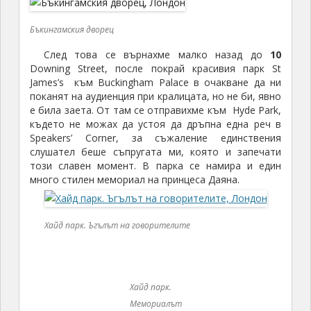
Бъкингамския дворец
След това се върнахме малко назад до
10
Downing Street, после покрай красивия парк St
James’s към Buckingham Palace в очакване да ни
поканят на аудиенция при кралицата, но не би, явно
е била заета. От там се отправихме към Hyde Park,
където не можах да устоя да дръпна една реч в
Speakers’ Corner, за съжаление единствения
слушател беше съпругата ми, която и запечати
този славен момент. В парка се намира и един
много стилен мемориал на принцеса Даяна.
Хайд парк. Ъгълът на говорителите
Хайд парк.
Мемориалът