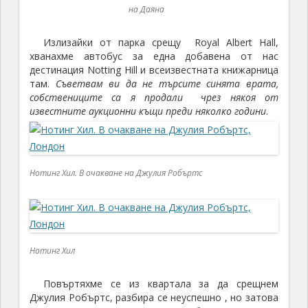
на Даяна
Излизайки от парка срещу Royal Albert Hall,
хванахме автобус за една добавена от нас
дестинация Notting Hill и всеизвестната книжарница
там.
Съветвам ви да не търсите синята врата,
собствениците са я продали чрез някоя от
известните аукционни къщи преди няколко години
.
Нотинг Хил. В очакване на Джулия Робъртс
Нотинг Хил
Повъртяхме се из квартала за да срещнем
Джулия Робъртс, разбира се неуспешно , но затова