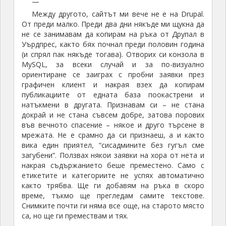
—
Между другото, сайтът ми вече не е на Drupal.
От преди малко. Преди два дни някъде ми щукна да
не се занимавам да копирам на ръка от Друпал в
Уърдпрес, както бях почнал преди половин година
(и спрял пак някъде тогава). Отворих си конзола в
MySQL, за всеки случай и за по-визуално
ориентиране се заиграх с пробни заявки през
графичен клиент и накрая взех да копирам
публикациите от едната база поокастрени и
натъкмени в другата. Признавам си – не стана
докрай и не стана съвсем добре, затова порових
във вечното спасение – някое и друго търсене в
мрежата. Не е срамно да си признаеш, а и както
вика един приятел, “сисадмините без гугъл сме
загубени”. Ползвах някои заявки на хора от нета и
накрая съдържанието беше преместено. Само с
етикетите и категориите не успях автоматично
както трябва. Ще ги добавям на ръка в скоро
време, тъкмо ще прегледам самите текстове.
Снимките почти ги няма все още, на старото място
са, но ще ги премествам и тях.