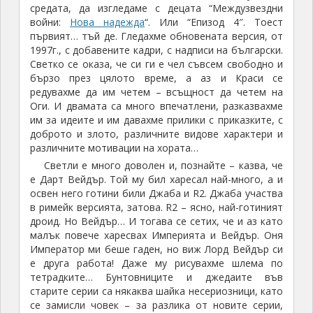
средата, да изгледаме с децата “Междузвездни
войни:
Нова надежда
“. Или “Епизод 4″. Тоест
първият… тъй де. Гледахме обновената версия, от
1997г., с добавените кадри, с надписи на български.
Светко се оказа, че си ги е чел съвсем свободно и
бързо през цялото време, а аз и Краси се
редувахме да им четем – всъщност да четем на
Оги. И двамата са много впечатлени, разказвахме
им за идеите и им давахме прилики с приказките, с
доброто и злото, различните видове характери и
различните мотивации на хората…
Светли е много доволен и, познайте – казва, че
е Дарт Вейдър. Той му бил харесал най-много, а и
освен него готини били Джаба и R2. Джаба участва
в римейк версията, затова. R2 – ясно, най-готиният
дроид. Но Вейдър… И тогава се сетих, че и аз като
малък повече харесвах Империята и Вейдър. Оня
Император ми беше гаден, но виж Лорд Вейдър си
е друга работа! Даже му рисувахме шлема по
тетрадките… Бунтовниците и джедаите във
старите серии са някаква шайка несериозници, като
се замисли човек – за разлика от новите серии,