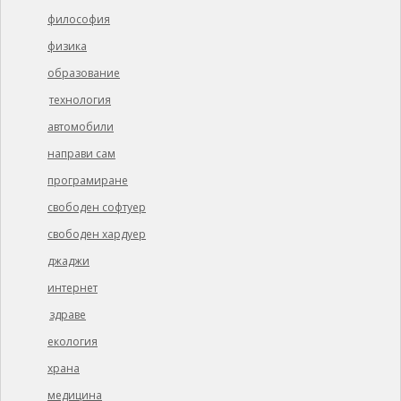
философия
физика
образование
технология
автомобили
направи сам
програмиране
свободен софтуер
свободен хардуер
джаджи
интернет
здраве
екология
храна
медицина