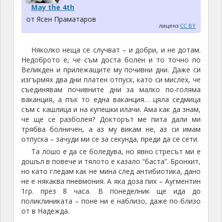
May the 4th
от Ясен Праматаров
лиценз
CC BY
Няколко неща се случват – и добри, и не дотам.
Недоброто е, че съм доста болен и то точно по
Великден и прилежащите му почивни дни. Даже си
изгърмях два дни платен отпуск, като си мислех, че
съединявам почивните дни за малко по-голяма
ваканция, а пък то една ваканция… цяла седмица
съм с кашлица и на купешки илачи. Ама как да знам,
че ще се разболея? Докторът ме пита дали ми
трябва болничен, а аз му викам не, аз си имам
отпуска – зачуди ми се за секунда, преди да се сети.
Та лошо е да се боледува, но явно стресът ми е
дошъл в повече и тялото е казало “баста”. Бронхит,
но като гледам как не мина след антибиотика, дано
не е някаква пневмония. А яка доза пих – Аугментин
1гр. през 8 часа. В понеделник ще ида до
поликлиниката – поне ни е наблизо, даже по-близо
от в Надежда.