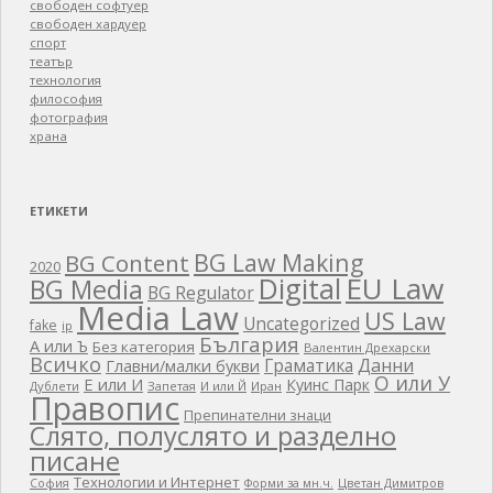
свободен софтуер
свободен хардуер
спорт
театър
технология
философия
фотография
храна
ЕТИКЕТИ
BG Law Making
BG Content
2020
EU Law
Digital
BG Media
BG Regulator
Media Law
US Law
Uncategorized
fake
ip
България
А или Ъ
Без категория
Валентин Дрехарски
Всичко
Граматика
Данни
Главни/малки букви
О или У
Е или И
Куинс Парк
Дублети
Запетая
И или Й
Иран
Правопис
Препинателни знаци
Слято, полуслято и разделно
писане
Технологии и Интернет
Цветан Димитров
София
Форми за мн.ч.