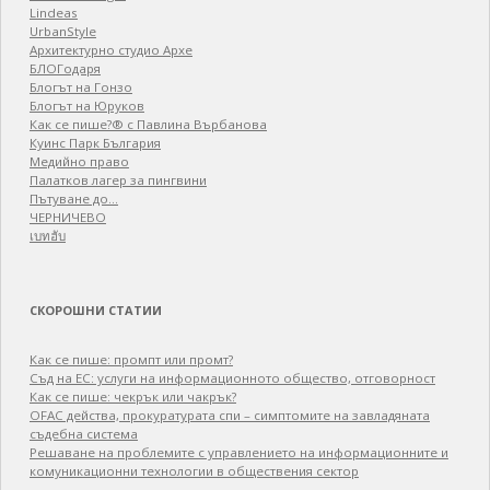
Lindeas
UrbanStyle
Архитектурно студио Архе
БЛОГодаря
Блогът на Гонзо
Блогът на Юруков
Как се пише?® с Павлина Върбанова
Куинс Парк България
Медийно право
Палатков лагер зa пингвини
Пътуване до…
ЧЕРНИЧЕВО
เบทฮับ
СКОРОШНИ СТАТИИ
Как се пише: промпт или промт?
Съд на ЕС: услуги на информационното общество, отговорност
Как се пише: чекрък или чакрък?
OFAC действа, прокуратурата спи – симптомите на завладяната
съдебна система
Решаване на проблемите с управлението на информационните и
комуникационни технологии в обществения сектор