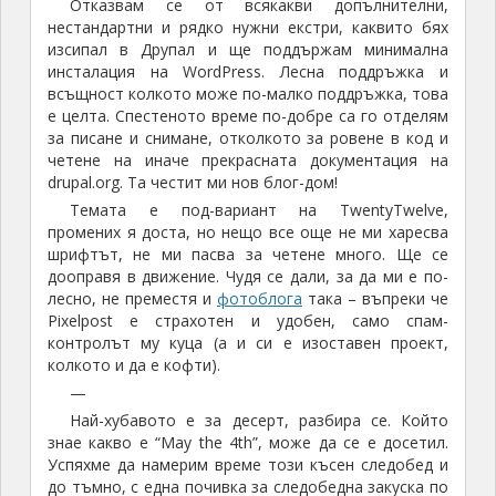
Отказвам се от всякакви допълнителни,
нестандартни и рядко нужни екстри, каквито бях
изсипал в Друпал и ще поддържам минимална
инсталация на WordPress. Лесна поддръжка и
всъщност колкото може по-малко поддръжка, това
е целта. Спестеното време по-добре са го отделям
за писане и снимане, отколкото за ровене в код и
четене на иначе прекрасната документация на
drupal.org. Та честит ми нов блог-дом!
Темата е под-вариант на TwentyTwelve,
промених я доста, но нещо все още не ми харесва
шрифтът, не ми пасва за четене много. Ще се
дооправя в движение. Чудя се дали, за да ми е по-
лесно, не преместя и
фотоблога
така – въпреки че
Pixelpost е страхотен и удобен, само спам-
контролът му куца (а и си е изоставен проект,
колкото и да е кофти).
—
Най-хубавото е за десерт, разбира се. Който
знае какво е “May the 4th”, може да се е досетил.
Успяхме да намерим време този късен следобед и
до тъмно, с една почивка за следобедна закуска по