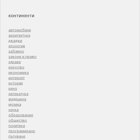
КОНТИНЕНТИ
автомобили
архитектура
джаджи
екология
забавно
закони и право
здраве
изкуство
икономика
интернет
история
кино
литература
медицина
музика
наука
образование
общество
политика
програмиране
пътуване