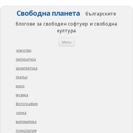
Свободна планета
българските
блогове за свободен софтуер и свободна
култура
Skip
Menu
to
content
изкуство
литература
архитектура
театър
кино
музика
фотография
наука
математика
психология