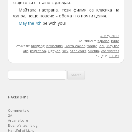
където си е пълно с джедаи.
Майтапа настрана, тези филми са класика на
жанра, нещо повече – обемат го почти целия.
May the 4th
be with you!
4 May 2013
континент:
здраве
,
кино
етикети:
blogging
,
bronchitis
,
Darth Vader
,
family
,
jedi
,
May the
4th
,
migration
,
Ognyan
,
sick
,
Star Wars
,
Svetlin
,
Wordpress
лиценз:
CC BY
Search
for:
НАСЕЛЕНИЕ
Comments on:
2A
Arcane Lore
Bozho's tech blog
Handful of Light