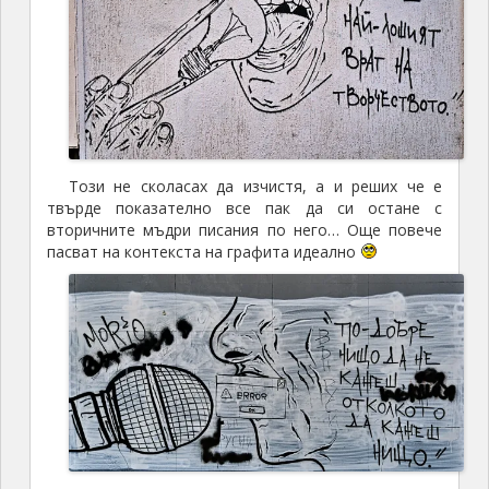
Този не сколасах да изчистя, а и реших че е
твърде показателно все пак да си остане с
вторичните мъдри писания по него… Още повече
пасват на контекста на графита идеално