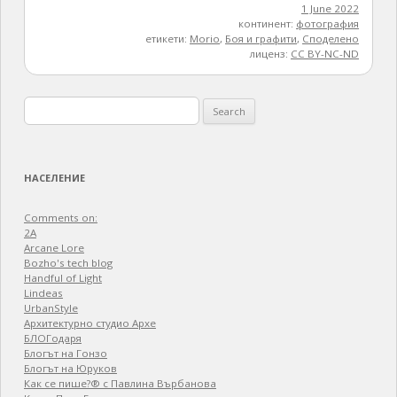
1 June 2022
континент:
фотография
етикети:
Morio
,
Боя и графити
,
Споделено
лиценз:
CC BY-NC-ND
Search
for:
НАСЕЛЕНИЕ
Comments on:
2A
Arcane Lore
Bozho's tech blog
Handful of Light
Lindeas
UrbanStyle
Архитектурно студио Архе
БЛОГодаря
Блогът на Гонзо
Блогът на Юруков
Как се пише?® с Павлина Върбанова