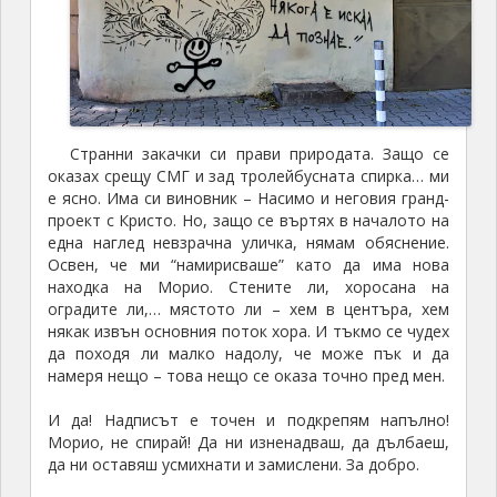
Странни закачки си прави природата. Защо се
оказах срещу СМГ и зад тролейбусната спирка… ми
е ясно. Има си виновник – Насимо и неговия гранд-
проект с Кристо. Но, защо се въртях в началото на
една наглед невзрачна уличка, нямам обяснение.
Освен, че ми “намирисваше” като да има нова
находка на Морио. Стените ли, хоросана на
оградите ли,… мястото ли – хем в центъра, хем
някак извън основния поток хора. И тъкмо се чудех
да походя ли малко надолу, че може пък и да
намеря нещо – това нещо се оказа точно пред мен.
И дa! Надписът е точен и подкрепям напълно!
Морио, не спирай! Да ни изненадваш, да дълбаеш,
да ни оставяш усмихнати и замислени. За добро.