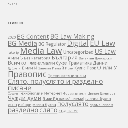
храна
ЕТИКЕТИ
BG Law Making
BG Content
2020
EU Law
Digital
BG Media
BG Regulator
Media Law
US Law
Uncategorized
fake
ip
България
А или Ъ
Без категория
Валентин Дрехарски
Всичко
Граматика
Данни
Главни/малки букви
О или У
Е или И
Куинс Парк
Дублети
Запетая
И или Й
Иран
Правопис
Препинателни знаци
Слято, полуслято и разделно
писане
Технологии и Интернет
Цветан Димитров
София
Форми за мн.ч.
Чужди думи
главна буква
Я или Е (голям/големи)
полуслято
еспч
малка буква
избори
променливо я
разделно
слято
съд на ес