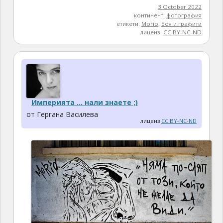
3 October 2022
континент:
фотография
етикети:
Morio
,
Боя и графити
лиценз:
CC BY-NC-ND
Империята … нали знаете ;)
от Гергана Василева
лиценз
CC BY-NC-ND