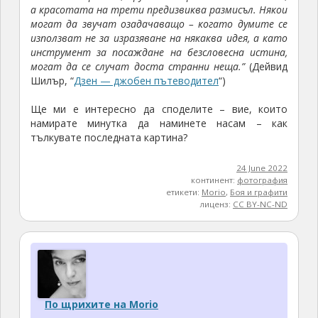
а красотата на трети предизвиква размисъл. Някои
могат да звучат озадачаващо – когато думите се
използват не за изразяване на някаква идея, а като
инструмент за посаждане на безсловесна истина,
могат да се случат доста странни неща.”
(Дейвид
Шилър, “
Дзен — джобен пътеводител
“)
Ще ми е интересно да споделите – вие, които
намирате минутка да наминете насам – как
тълкувате последната картина?
24 June 2022
континент:
фотография
етикети:
Morio
,
Боя и графити
лиценз:
CC BY-NC-ND
По щрихите на Morio