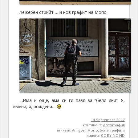
Лежерен стрийт … и нов графит на Morio.
…Има и още, ама си ги пазя за “бели дни”. Я,
имени, я, рождени…
14 September 2022
континент:
фотография
етикети:
Amigos!
,
Morio
,
Боя и графити
лиценз:
CC BY-NC-ND