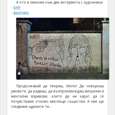
А ето и линкове към две интервюта с художника:
-
БНР
-
фрогнюз
Продължавай да твориш, Morio! Да човъркаш
умовете, да радваш, да възпроизвеждаш визуални и
ментални взривове, които да ни карат да се
почувстваме отново мислещи същества. А ние ще
следваме щрихите ти…