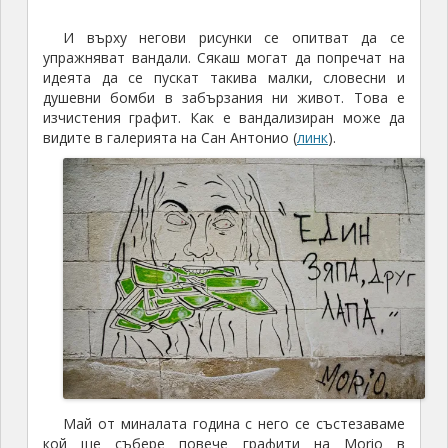
И върху негови рисунки се опитват да се
упражняват вандали. Сякаш могат да попречат на
идеята да се пускат такива малки, словесни и
душевни бомби в забързания ни живот. Това е
изчистения графит. Как е вандализиран може да
видите в галерията на Сан Антонио (
линк
).
Май от миналата година с него се състезаваме
кой ще събере повече графити на Morio в