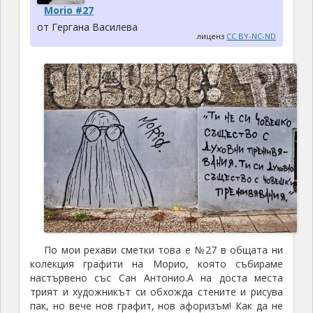
Morio #27
от Гергана Василева
лиценз
CC BY-NC-ND
По мои рехави сметки това е №27 в общата ни
колекция графити на Морио, която събираме
настървено със Сан Антонио.А на доста места
трият и художникът си обхожда стените и рисува
пак, но вече нов графит, нов афоризъм! Как да не