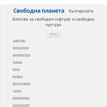
Свободна планета
българските
блогове за свободен софтуер и свободна
култура
Skip
Menu
to
content
изкуство
литература
архитектура
театър
кино
музика
фотография
наука
математика
психология