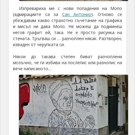
Изпревариха ме с нови попадения на Moriо
(адмирациите са за
Сан Антонио
). Отново се
убеждавам какво страхотно съчетание на графика
и мисъл ни дава Morio. Не можеш да подминеш
негов графит ей, така. Не е просто рисунка на
стената. Тръгваш си … разчоплен някак. Разтворен,
изваден от черупката си.
Някои до такава степен биват разчоплени
мозъчно, че ги избива на послепис или разнопис на
вече написаното…