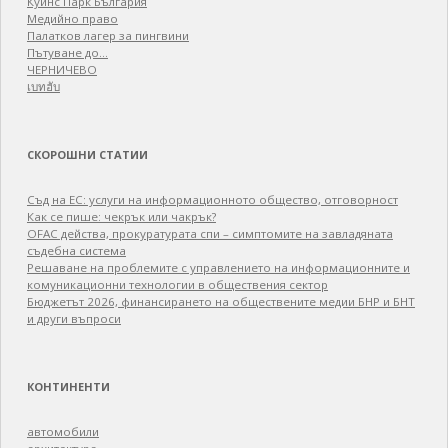
Куинс Парк България
Медийно право
Палатков лагер зa пингвини
Пътуване до…
ЧЕРНИЧЕВО
เบทฮับ
СКОРОШНИ СТАТИИ
Съд на ЕС: услуги на информационното общество, отговорност
Как се пише: чекрък или чакрък?
OFAC действа, прокуратурата спи – симптомите на завладяната
съдебна система
Решаване на проблемите с управлението на информационните и
комуникационни технологии в обществения сектор
Бюджетът 2026, финансирането на обществените медии БНР и БНТ
и други въпроси
КОНТИНЕНТИ
автомобили