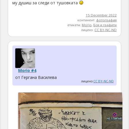
му душиш за следи от тушовката
15 December 2022
континент:
фотография
етикети:
Morio
,
Боя и графити
лиценз:
CC BY-NC-ND
Morio #4
от Гергана Василева
лиценз
CC BY-NC-ND