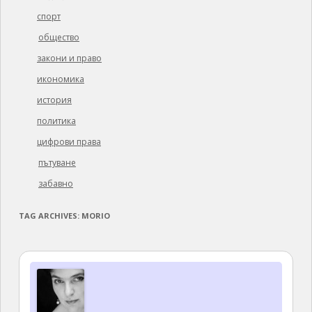
спорт
общество
закони и право
икономика
история
политика
цифрови права
пътуване
забавно
TAG ARCHIVES:
MORIO