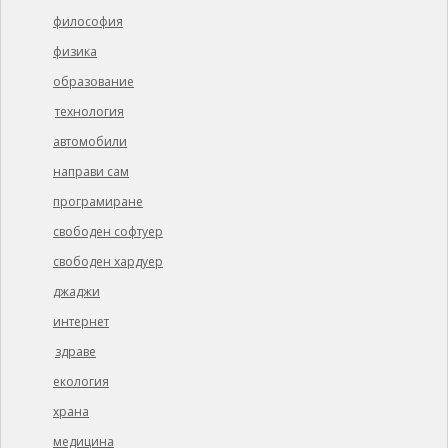
философия
физика
образование
технология
автомобили
направи сам
програмиране
свободен софтуер
свободен хардуер
джаджи
интернет
здраве
екология
храна
медицина