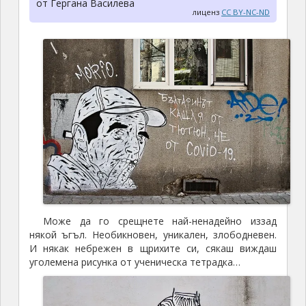
от Гергана Василева
лиценз
CC BY-NC-ND
Може да го срещнете най-ненадейно иззад
някой ъгъл. Необикновен, уникален, злободневен.
И някак небрежен в щрихите си, сякаш виждаш
уголемена рисунка от ученическа тетрадка…