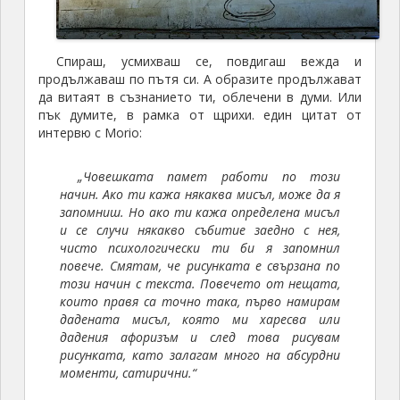
Спираш, усмихваш се, повдигаш вежда и
продължаваш по пътя си. А образите продължават
да витаят в съзнанието ти, облечени в думи. Или
пък думите, в рамка от щрихи. един цитат от
интервю с Morio:
„Човешката памет работи по този
начин. Ако ти кажа някаква мисъл, може да я
запомниш. Но ако ти кажа определена мисъл
и се случи някакво събитие заедно с нея,
чисто психологически ти би я запомнил
повече. Смятам, че рисунката е свързана по
този начин с текста. Повечето от нещата,
които правя са точно така, първо намирам
дадената мисъл, която ми харесва или
дадения афоризъм и след това рисувам
рисунката, като залагам много на абсурдни
моменти, сатирични.“