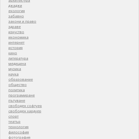
архитектура
джаджи
екология
забавно
закони и право
здраве
изкуство
икономика
интернет
история
кино
литература
медицина
музика
наука
образование
общество
политика
програмиране
пътуване
свободен софтуер
свободен хардуер
спорт
театър
технология
философия
фотография