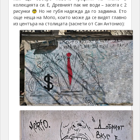
колекцията си. Е, Древният пак ме води – засега с 2
рисунки
Но не губя надежда да го задмина. Ето
още неща на Morio, които може да се видят главно
из центъра на столицата (заснети от Сан Антонио):