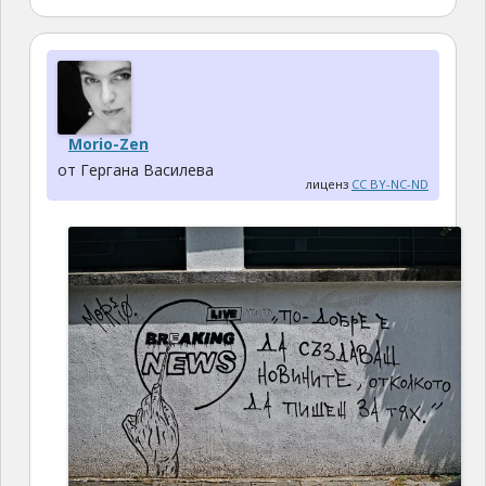
Morio-Zen
от Гергана Василева
лиценз
CC BY-NC-ND