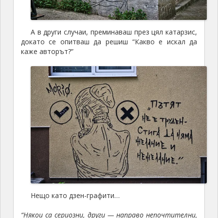
А в други случаи, преминаваш през цял катарзис,
докато се опитваш да решиш “Какво е искал да
каже авторът?”
Нещо като дзен-графити…
“Някои са сериозни, други — направо непочтителни,