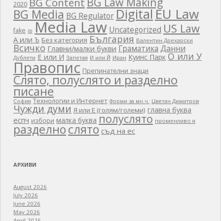
BG Law Making
BG Content
2020
EU Law
Digital
BG Media
BG Regulator
Media Law
US Law
Uncategorized
fake
ip
България
А или Ъ
Без категория
Валентин Дрехарски
Всичко
Граматика
Данни
Главни/малки букви
О или У
Е или И
Куинс Парк
Дублети
Запетая
И или Й
Иран
Правопис
Препинателни знаци
Слято, полуслято и разделно
писане
Технологии и Интернет
Цветан Димитров
София
Форми за мн.ч.
Чужди думи
главна буква
Я или Е (голям/големи)
полуслято
еспч
малка буква
избори
променливо я
разделно
слято
съд на ес
АРХИВИ
August 2026
July 2026
June 2026
May 2026
April 2026