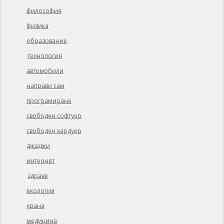
философия
физика
образование
технология
автомобили
направи сам
програмиране
свободен софтуер
свободен хардуер
джаджи
интернет
здраве
екология
храна
медицина