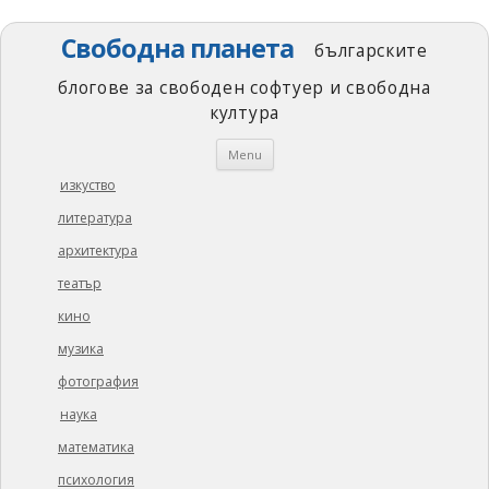
Свободна планета
българските
блогове за свободен софтуер и свободна
култура
Skip
Menu
to
content
изкуство
литература
архитектура
театър
кино
музика
фотография
наука
математика
психология