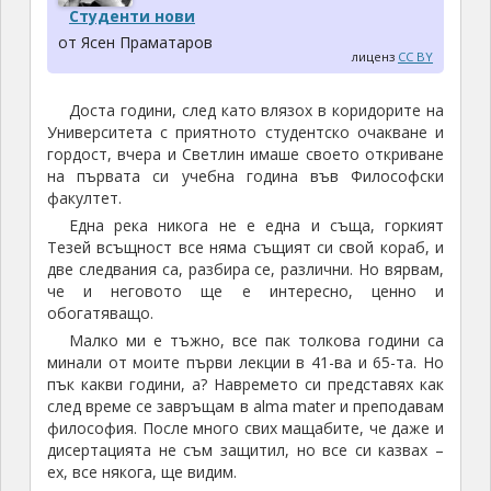
Студенти нови
от Ясен Праматаров
лиценз
CC BY
Доста години, след като влязох в коридорите на
Университета с приятното студентско очакване и
гордост, вчера и Светлин имаше своето откриване
на първата си учебна година във Философски
факултет.
Една река никога не е една и съща, горкият
Тезей всъщност все няма същият си свой кораб, и
две следвания са, разбира се, различни. Но вярвам,
че и неговото ще е интересно, ценно и
обогатяващо.
Малко ми е тъжно, все пак толкова години са
минали от моите първи лекции в 41-ва и 65-та. Но
пък какви години, а? Навремето си представях как
след време се завръщам в alma mater и преподавам
философия. После много свих мащабите, че даже и
дисертацията не съм защитил, но все си казвах –
ех, все някога, ще видим.