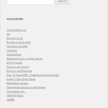
for:
НАСЕЛЕНИЕ
Comments on:
2A
Arcane Lore
Bozho's tech blog
Handful of Light
Lindeas
UrbanStyle
Архитектурно студио Архе
БЛОГодаря
Блогът на Гонзо
Блогът на Юруков
Как се пише?® с Павлина Върбанова
Куинс Парк България
Медийно право
Палатков лагер зa пингвини
Пътуване до…
ЧЕРНИЧЕВО
เบทฮับ