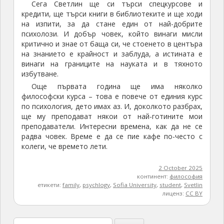
Сега Светлин ще си търси спецкурсове и
кредити, ще търси книги в библиотеките и ще ходи
на изпити, за да стане един от най-добрите
психолози. И добър човек, който винаги мисли
критично и знае от баща си, че стоенето в центъра
на знанието е крайност и заблуда, а истината е
винаги на границите на науката и в тяхното
избутване.
Още първата година ще има няколко
философски курса – това е повече от единия курс
по психология, дето имах аз. И, доколкото разбрах,
ще му преподават някои от най-готините мои
преподаватели. Интересни времена, как да не се
радва човек. Време е да се пие кафе по-често с
колеги, че времето лети.
2 October 2025
континент:
философия
етикети:
family
,
psychlogy
,
Sofia University
,
student
,
Svetlin
лиценз:
CC BY
Search