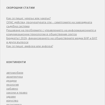
СКОРОШНИ СТАТИИ
Как се пише: чекрък или чакрък?
OFAC действа, прокуратурата спи – симптомите на завладяната
съдебна система
Решаване на проблемите с управлението на информационните и
комуникационни технологии в обществения сектор
Бюджетът 2026, финансирането на обществените медии БНР и БНТ
и други въпроси
Как се пише: амфора или анфора?
КОНТИНЕНТИ
автомобили
архитектура
джаджи
екология
забавно
закони и право
здраве
изкуство
икономика