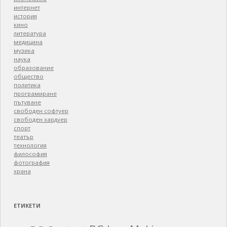
интернет
история
кино
литература
медицина
музика
наука
образование
общество
политика
програмиране
пътуване
свободен софтуер
свободен хардуер
спорт
театър
технология
философия
фотография
храна
ЕТИКЕТИ