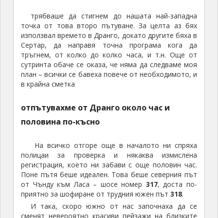
трябваше да стигнем до нашата най-западна
точка от това второ пътуване. За целта аз бях
използвал времето в Дранго, докато другите бяха в
Сертар, да направя точна програма кога да
тръгнем, от колко до колко часа, и т.н. Още от
сутринта обаче се оказа, че няма да следваме моя
план – всички се бавеха повече от необходимото, и
в крайна сметка
отпътувахме от Дранго около час и
половина по-късно
На всичко отгоре още в началото ни спряха
полицаи за проверка и някаква измислена
регистрация, което ни забави с още половин час.
Поне пътя беше идеален. Това беше северния път
от Чънду към Ласа – шосе номер
317
, доста по-
приятно за шофиране от трудния южен път
318
.
И така, скоро южно от нас започнаха да се
сменят невероятно красиви пейзажи на близките