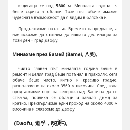
издигаща се над
5800
м. Миналата година тя
беше скрита в облаци. Този път обаче имахме
чудесната възможност да я видим в блясъка й.
Продължихме нататък. Времето напредваше, а
ние искахме да стигнем до нашата дестинация за
този ден – град Даофу.
Минахме през Бамей (Bamei, 八美),
чийто главен път миналата година беше в
ремонт и целия град беше потънал в прахоляк, сега
обаче беше чисто, китно и красиво градче,
разположено на около 3560 м височина. След това
продължихме още на северозапад. Започна да се
стъмва, появиха се облаци и заваля дъжд за
кратко. Прехвърлихме един проход на около 4000 м
височина и слязохме до Даофу
(Daofu, 道孚，རྟའུ་རྫོང),