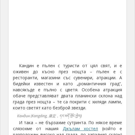
Кандин е пълен с туристи от цял свят, и е
оживен до късно през нощта – пълен е с
ресторанти, магазини със сувенири, атракции. А
бидейки известен и като „романтичния град“,
навсякъде е пълно с цветя. Особена атракция
обаче представляват двата планински склона над
града през нощта – те са покрити с хиляди лампи,
които светят като безброй звезди.
Кандин (Kangding, 康定，དར་མདོ་གྲོང་ཁྱེར།)
И така – не бързахме сутринта. По някое време
слязохме от нашия
Джълам хостел
(който е
разположен високо над града, по западния склон)