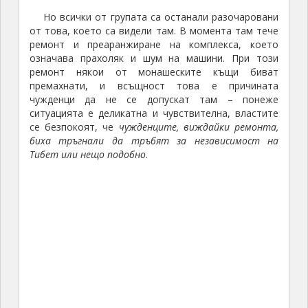
Но всички от групата са останали разочаровани
от това, което са видели там. В момента там тече
ремонт и преаранжиране на комплекса, което
означава прахоляк и шум на машини. При този
ремонт някои от монашеските къщи биват
премахнати, и всъщност това е причината
чужденци да не се допускат там – понеже
ситуацията е деликатна и чувствителна, властите
се безпокоят, че
чужденците, виждайки ремонта,
биха тръгнали да тръбят за независимост на
Тибет или нещо подобно
.