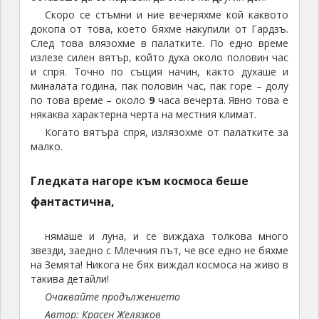
Скоро се стъмни и ние вечеряхме кой каквото
докопа от това, което бяхме накупили от Гардзъ.
След това влязохме в палатките. По едно време
излезе силен вятър, който духа около половин час
и спря. Точно по същия начин, както духаше и
миналата година, пак половин час, пак горе – долу
по това време – около
9
часа вечерта. Явно това е
някаква характерна черта на местния климат.
Когато вятъра спря, излязохме от палатките за
малко.
Гледката нагоре към космоса беше
фантастична,
нямаше и луна, и се виждаха толкова много
звезди, заедно с Млечния път, че все едно не бяхме
на Земята! Никога не бях виждал космоса на живо в
такива детайли!
Очаквайте продължението
Автор: Красен Желязков