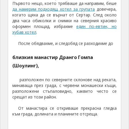
Първото нещо, което трябваше да направим, беше
да намерим подходящ хотел за групата
довечера,
когато щяха да се върнат от Сертар. След около
два часа обиколки и снимки на северния красиво
оформен площад, избрахме
един по-евтин, но
хубав хотел
.
После обядвахме, и следобяд се разходихме до
близкия манастир Дранго Гомпа
(Шоулинг),
разположен по северните склонове над реката,
минаваща през града, с червени монашески къщи,
разположени стъпаловидно, каквито често се
срещат из този район.
От манастира се откриваше прекрасна гледка
към града, долината и планините отсреща.