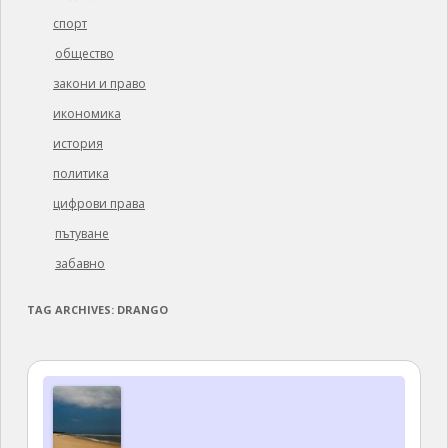
спорт
общество
закони и право
икономика
история
политика
цифрови права
пътуване
забавно
TAG ARCHIVES:
DRANGO