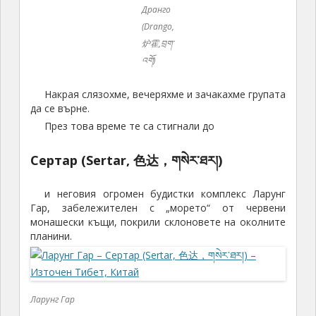
Дранго
(Drango,
炉霍,བྲག་
འགོ)
Накрая слязохме, вечеряхме и зачакахме групата
да се върне.
През това време те са стигнали до
Сертар (Sertar, 色达，གསེར་ཐར།)
и неговия огромен будистки комплекс Ларунг
Гар, забележителен с „морето“ от червени
монашески къщи, покрили склоновете на околните
планини.
Ларунг Гар