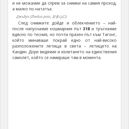
и не можахме да спрем за снимки на самия проход,
а малко по-нататък.
Джъдуо (Zheduo pass, 折多山口)
След снимките дойде и облекчението – най-
после напуснахме кошмарния път
318
и тръгнахме
вдясно по тесния, но почти празен път към Тагонг,
който минаваше покрай едно от най-високо
разположените летища в света – летището на
Кандин. Дори видяхме и излитането на единствения
самолет, който се намираше там в момента.