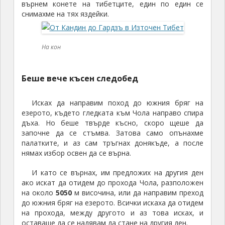
върнем конете на тибетците, един по един се
снимахме на тях яздейки.
На кон
Беше вече късен следобед
Исках да направим поход до южния бряг на
езерото, където гледката към Чола направо спира
дъха. Но беше твърде късно, скоро щеше да
започне да се стъмва. Затова само опънахме
палатките, и аз сам тръгнах донякъде, а после
нямах избор освен да се върна.
И като се върнах, им предложих на другия ден
ако искат да отидем до прохода Чола, разположен
на около
5050
м височина, или да направим преход
до южния бряг на езерото. Всички искаха да отидем
на прохода, между другото и аз това исках, и
оставаше да се надявам да стане на другия ден.