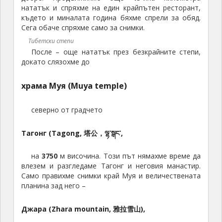
нататък и спряхме на един крайпътен ресторант,
където и миналата година бяхме спрели за обяд.
Сега обаче спряхме само за снимки.
Тибетски степи
После – още нататък през безкрайните степи,
докато слязохме до
храма Муя (Muya temple)
северно от градчето
Тагонг (Tagong, 塔公，ལྷ་སྒང་,
на
3750
м височина. Този път нямахме време да
влезем и разгледаме Тагонг и неговия манастир.
Само правихме снимки край Муя и величествената
планина зад него –
Джара (Zhara mountain, 雅拉雪山),