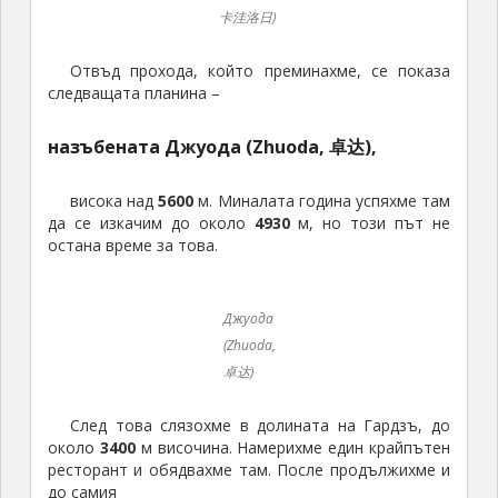
卡洼洛日)
Отвъд прохода, който преминахме, се показа
следващата планина –
назъбената Джуода (Zhuoda, 卓达),
висока над
5600
м. Миналата година успяхме там
да се изкачим до около
4930
м, но този път не
остана време за това.
Джуода
(Zhuoda,
卓达)
След това слязохме в долината на Гардзъ, до
около
3400
м височина. Намерихме един крайпътен
ресторант и обядвахме там. После продължихме и
до самия