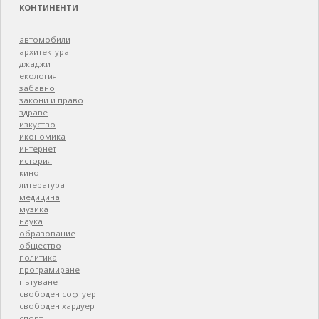
КОНТИНЕНТИ
автомобили
архитектура
джаджи
екология
забавно
закони и право
здраве
изкуство
икономика
интернет
история
кино
литература
медицина
музика
наука
образование
общество
политика
програмиране
пътуване
свободен софтуер
свободен хардуер
спорт