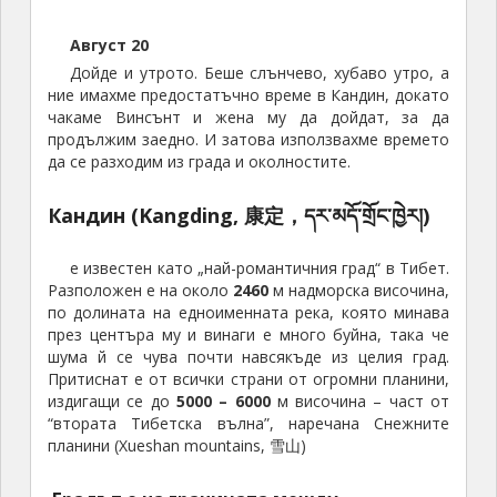
Август 20
Дойде и утрото. Беше слънчево, хубаво утро, а
ние имахме предостатъчно време в Кандин, докато
чакаме Винсънт и жена му да дойдат, за да
продължим заедно. И затова използвахме времето
да се разходим из града и околностите.
Кандин (Kangding, 康定，དར་མདོ་གྲོང་ཁྱེར།)
е известен като „най-романтичния град“ в Тибет.
Разположен е на около
2460
м надморска височина,
по долината на едноименната река, която минава
през центъра му и винаги е много буйна, така че
шума й се чува почти навсякъде из целия град.
Притиснат е от всички страни от огромни планини,
издигащи се до
5000 – 6000
м височина – част от
“втората Тибетска вълна”, наречана Снежните
планини (Xueshan mountains, 雪山)