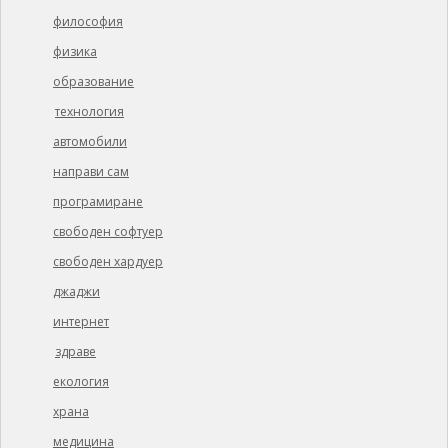
философия
физика
образование
технология
автомобили
направи сам
програмиране
свободен софтуер
свободен хардуер
джаджи
интернет
здраве
екология
храна
медицина