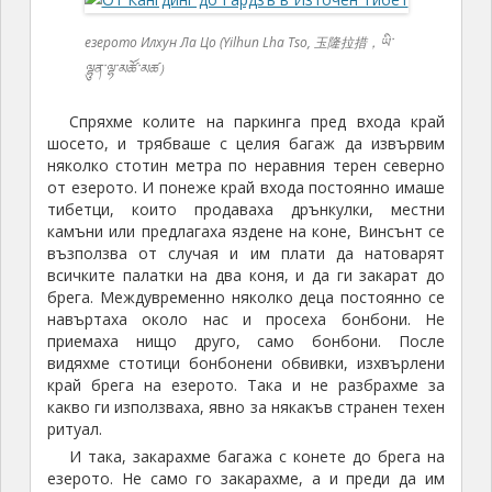
езерото Илхун Ла Цо (Yilhun Lha Tso, 玉隆拉措，ཡི་
ལྷུན་ལྷ་མཚོ་མཚ）
Спряхме колите на паркинга пред входа край
шосето, и трябваше с целия багаж да извървим
няколко стотин метра по неравния терен северно
от езерото. И понеже край входа постоянно имаше
тибетци, които продаваха дрънкулки, местни
камъни или предлагаха яздене на коне, Винсънт се
възползва от случая и им плати да натоварят
всичките палатки на два коня, и да ги закарат до
брега. Междувременно няколко деца постоянно се
навъртаха около нас и просеха бонбони. Не
приемаха нищо друго, само бонбони. После
видяхме стотици бонбонени обвивки, изхвърлени
край брега на езерото. Така и не разбрахме за
какво ги използваха, явно за някакъв странен техен
ритуал.
И така, закарахме багажа с конете до брега на
езерото. Не само го закарахме, а и преди да им