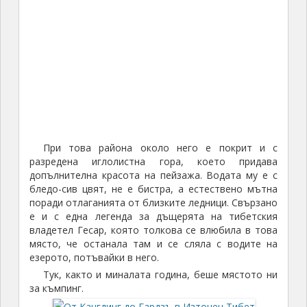
При това района около него е покрит и с
разредена иглолистна гора, което придава
допълнителна красота на пейзажа. Водата му е с
бледо-сив цвят, не е бистра, а естествено мътна
поради отлаганията от близките ледници. Свързано
е и с една легенда за дъщерята на тибетския
владетел Гесар, която толкова се влюбила в това
място, че останала там и се сляла с водите на
езерото, потъвайки в него.
Тук, както и миналата година, беше мястото ни
за къмпинг.