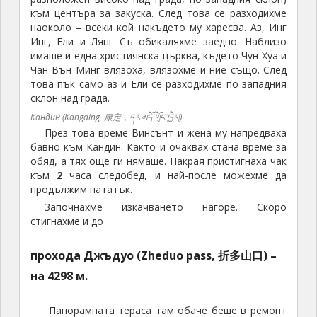
към центъра за закуска. След това се разходихме
наоколо – всеки кой накъдето му харесва. Аз, Инг
Инг, Ели и Лянг Съ обикаляхме заедно. Наблизо
имаше и една християнска църква, където Чун Хуа и
Чан Вън Минг влязоха, влязохме и ние също. След
това пък само аз и Ели се разходихме по западния
склон над града.
Кандин (Kangding, 康定，དར་མདོ་གྲོང་ཁྱེར།)
През това време Винсънт и жена му напредваха
бавно към Кандин. Както и очаквах стана време за
обяд, а тях още ги нямаше. Накрая пристигнаха чак
към
2
часа следобед, и най-после можехме да
продължим нататък.
Започнахме изкачването нагоре. Скоро
стигнахме и до
прохода Джъдуо (Zheduo pass, 折多山口) –
на 4298 м.
Панорамната тераса там обаче беше в ремонт