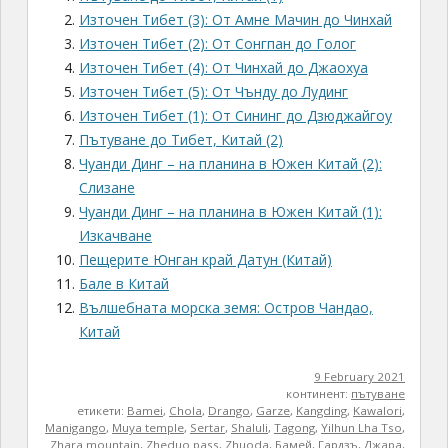
Източен Тибет (3): От Амне Мачин до Чинхай
Източен Тибет (2): От Сонгпан до Голог
Източен Тибет (4): От Чинхай до Джаохуа
Източен Тибет (5): От Чънду до Лудинг
Източен Тибет (1): От Сининг до Дзюджайгоу
Пътуване до Тибет, Китай (2)
Чуанди Динг – на планина в Южен Китай (2):
Слизане
Чуанди Динг – на планина в Южен Китай (1):
Изкачване
Пещерите Юнган край Датун (Китай)
Бале в Китай
Вълшебната морска земя: Остров Чандао,
Китай
9 February 2021
континент:
пътуване
етикети:
Bamei
,
Chola
,
Drango
,
Garze
,
Kangding
,
Kawalori
,
Manigango
,
Muya temple
,
Sertar
,
Shaluli
,
Tagong
,
Yilhun Lha Tso
,
Zhara mountain
,
Zheduo pass
,
Zhuoda
,
Бамей
,
Гардзъ
,
Джара
,