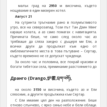
малък град на
2950
м височина, където
нощувахме в един мизерен хотел.
Август 21
На сутринта тръгнахме рано в полумъгливото
утро, все на северозапад. Този път Тан Дзин Минг
караше колата, а аз само помагах с навигацията.
Причината беше, че само след около час аз
трябваше да сляза заедно с дъщеря ми Ели, а
всички други да продължат към едно от
емблематичните места в това пътуване – Сертар,
където временно не се допускат чужденци.
За около час и половина, все покрай красиви и
богати тибетски села, преминахме разстоянието до
Дранго (Drango,炉霍,བྲག་འགོ),
на около
3150
м височина, където аз и Ели
слязохме, а другите продължиха към Сертар.
С Ели имахме цял ден на разположение. Беше
отново слънчево, с ярко синьо небе и бели облаци.