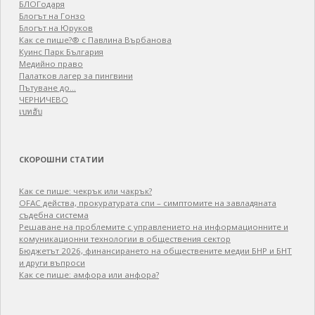
БЛОГодаря
Блогът на Гонзо
Блогът на Юруков
Как се пише?® с Павлина Върбанова
Куинс Парк България
Медийно право
Палатков лагер зa пингвини
Пътуване до…
ЧЕРНИЧЕВО
เบทฮับ
СКОРОШНИ СТАТИИ
Как се пише: чекрък или чакрък?
OFAC действа, прокуратурата спи – симптомите на завладяната
съдебна система
Решаване на проблемите с управлението на информационните и
комуникационни технологии в обществения сектор
Бюджетът 2026, финансирането на обществените медии БНР и БНТ
и други въпроси
Как се пише: амфора или анфора?