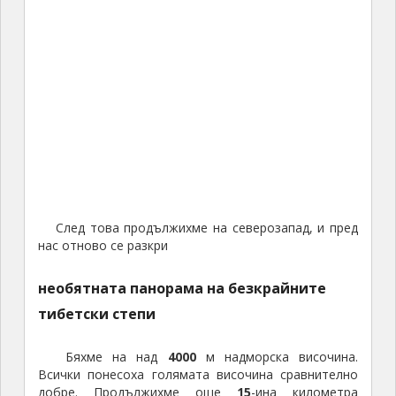
След това продължихме на северозапад, и пред
нас отново се разкри
необятната панорама на безкрайните
тибетски степи
Бяхме на над
4000
м надморска височина.
Всички понесоха голямата височина сравнително
добре. Продължихме още
15
-ина километра