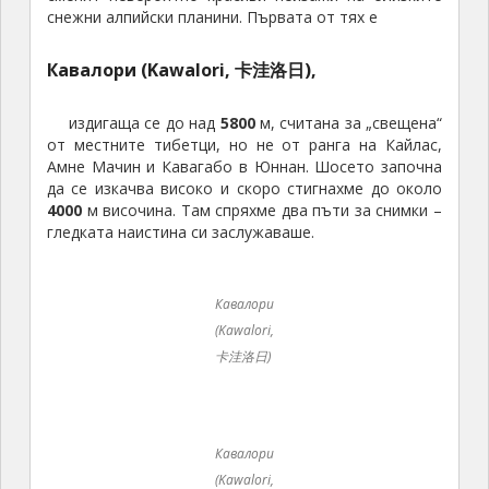
снежни алпийски планини. Първата от тях е
Кавалори (Kawalori, 卡洼洛日),
издигаща се до над
5800
м, считана за „свещена“
от местните тибетци, но не от ранга на Кайлас,
Амне Мачин и Кавагабо в Юннан. Шосето започна
да се изкачва високо и скоро стигнахме до около
4000
м височина. Там спряхме два пъти за снимки –
гледката наистина си заслужаваше.
Кавалори
(Kawalori,
卡洼洛日)
Кавалори
(Kawalori,