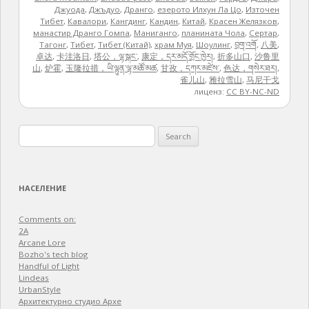
Джуода
,
Джъдуо
,
Дранго
,
езерото Илхун Ла Цо
,
Източен
Тибет
,
Кавалори
,
Кангдинг
,
Кандин
,
Китай
,
Красен Желязков
,
манастир Дранго Гомпа
,
Маниганго
,
планината Чола
,
Сертар
,
Тагонг
,
Тибет
,
Тибет (Китай)
,
храм Муя
,
Шоулинг
,
བྲག་འགོ
,
八美
,
卓达
,
卡洼洛日
,
塔公，ལྷ་སྒང་
,
康定，དར་མདོ་གྲོང་ཁྱེར།
,
折多山口
,
沙鲁里
山
,
炉霍
,
玉隆拉措，ཡི་ལྷུན་ལྷ་མཚོ་མཚ
,
甘孜，དཀར་མཛེས་
,
色达，གསེར་ཐར།
,
雀儿山
,
雅拉雪山
,
马尼干戈
лиценз:
CC BY-NC-ND
Search
for:
НАСЕЛЕНИЕ
Comments on:
2A
Arcane Lore
Bozho's tech blog
Handful of Light
Lindeas
UrbanStyle
Архитектурно студио Архе