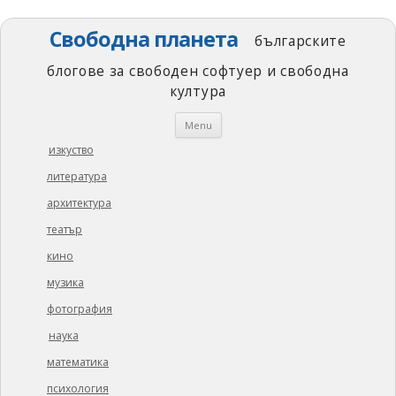
Свободна планета
българските
блогове за свободен софтуер и свободна
култура
Skip
Menu
to
content
изкуство
литература
архитектура
театър
кино
музика
фотография
наука
математика
психология