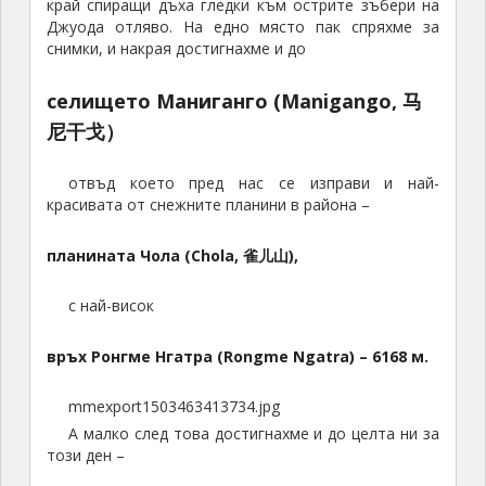
край спиращи дъха гледки към острите зъбери на
Джуода отляво. На едно място пак спряхме за
снимки, и накрая достигнахме и до
селището Маниганго (Manigango, 马
尼干戈）
отвъд което пред нас се изправи и най-
красивата от снежните планини в района –
планината Чола (Chola, 雀儿山),
с най-висок
връх Ронгме Нгатра (Rongme Ngatra) –
6168
м.
mmexport1503463413734.jpg
А малко след това достигнахме и до целта ни за
този ден –