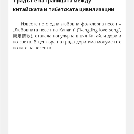
Градът е на границата между
китайската и тибетската цивилизации
Известен е с една любовна фолклорна песен –
„Любовната песен на Кандин“ (“Kangding love song”,
康定情歌), станала популярна в цял Китай, и дори и
по света. В центъра на града дори има монумент с
нотите на песента.