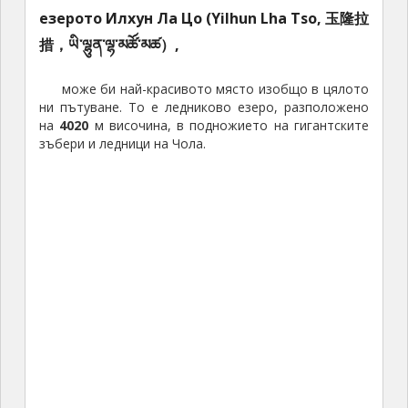
езерото Илхун Ла Цо (Yilhun Lha Tso, 玉隆拉
措，ཡི་ལྷུན་ལྷ་མཚོ་མཚ）,
може би най-красивото място изобщо в цялото
ни пътуване. То е ледниково езеро, разположено
на
4020
м височина, в подножието на гигантските
зъбери и ледници на Чола.