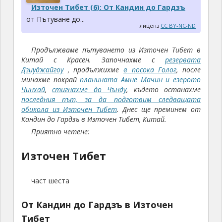
Източен Тибет (6): От Кандин до Гардзъ
от Пътуване до...
лиценз
CC BY-NC-ND
Продължваме пътуването из Източен Тибет в
Китай с Красен. Започнaхме с
резервата
Дзиуджайгоу
, продължихме
в посока Голог
, после
минахме покрай
планината Амне Мачин и езерото
Чинхай
,
стигнахме до Чънду
, където останахме
последния път, за да подготвим следващата
обикола из Източен Тибет
.
Днес ще преминем от
Кандин до Гардзъ в Източен Тибет, Китай.
Приятно четене:
Източен Тибет
част шеста
От Кандин до Гардзъ в Източен
Тибет