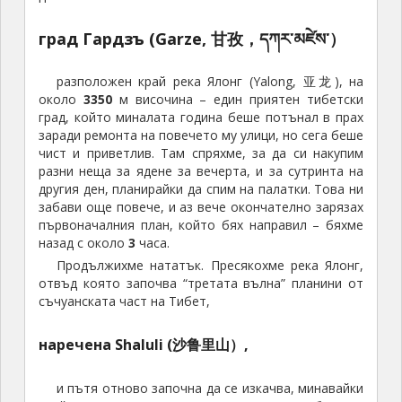
град Гардзъ (Garze, 甘孜，དཀར་མཛེས་）
разположен край река Ялонг (Yalong, 亚龙), на
около
3350
м височина – един приятен тибетски
град, който миналата година беше потънал в прах
заради ремонта на повечето му улици, но сега беше
чист и приветлив. Там спряхме, за да си накупим
разни неща за ядене за вечерта, и за сутринта на
другия ден, планирайки да спим на палатки. Това ни
забави още повече, и аз вече окончателно зарязах
първоначалния план, който бях направил – бяхме
назад с около
3
часа.
Продължихме нататък. Пресякохме река Ялонг,
отвъд която започва “третата вълна” планини от
съчуанската част на Тибет,
наречена Shaluli (沙鲁里山）,
и пътя отново започна да се изкачва, минавайки