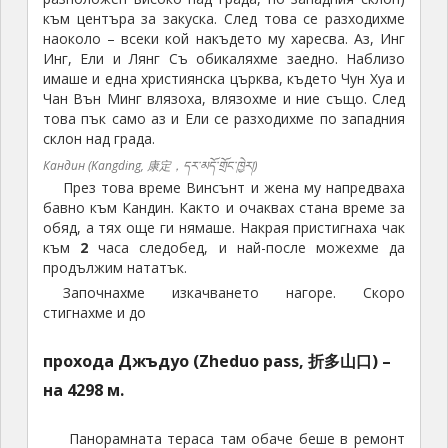
към центъра за закуска. След това се разходихме
наоколо – всеки кой накъдето му харесва. Аз, Инг
Инг, Ели и Лянг Съ обикаляхме заедно. Наблизо
имаше и една християнска църква, където Чун Хуа и
Чан Вън Минг влязоха, влязохме и ние също. След
това пък само аз и Ели се разходихме по западния
склон над града.
Кандин (Kangding, 康定，དར་མདོ་གྲོང་ཁྱེར།)
През това време Винсънт и жена му напредваха
бавно към Кандин. Както и очаквах стана време за
обяд, а тях още ги нямаше. Накрая пристигнаха чак
към
2
часа следобед, и най-после можехме да
продължим нататък.
Започнахме изкачването нагоре. Скоро
стигнахме и до
прохода Джъдуо (Zheduo pass, 折多山口) –
на 4298 м.
Панорамната тераса там обаче беше в ремонт