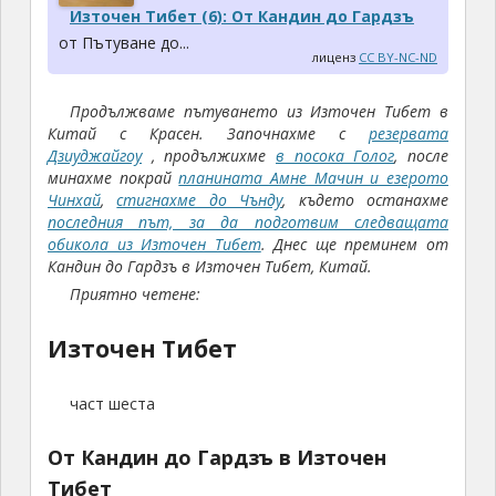
Източен Тибет (6): От Кандин до Гардзъ
от Пътуване до...
лиценз
CC BY-NC-ND
Продължваме пътуването из Източен Тибет в
Китай с Красен. Започнaхме с
резервата
Дзиуджайгоу
, продължихме
в посока Голог
, после
минахме покрай
планината Амне Мачин и езерото
Чинхай
,
стигнахме до Чънду
, където останахме
последния път, за да подготвим следващата
обикола из Източен Тибет
.
Днес ще преминем от
Кандин до Гардзъ в Източен Тибет, Китай.
Приятно четене:
Източен Тибет
част шеста
От Кандин до Гардзъ в Източен
Тибет