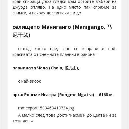
край спиращи дъха гледки към острите зъбери на
Джуода отляво. На едно място пак спряхме за
снимки, и накрая достигнахме и до
селището Маниганго (Manigango, 马
尼干戈）
отвъд което пред нас се изправи и най-
красивата от снежните планини в района –
планината Чола (Chola, 雀儿山),
с най-висок
връх Ронгме Нгатра (Rongme Ngatra) –
6168
м.
mmexport1503463413734.jpg
А малко след това достигнахме и до целта ни за
този ден –