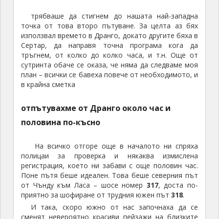
трябваше да стигнем до нашата най-западна
точка от това второ пътуване. За целта аз бях
използвал времето в Дранго, докато другите бяха в
Сертар, да направя точна програма кога да
тръгнем, от колко до колко часа, и т.н. Още от
сутринта обаче се оказа, че няма да следваме моя
план – всички се бавеха повече от необходимото, и
в крайна сметка
отпътувахме от Дранго около час и
половина по-късно
На всичко отгоре още в началото ни спряха
полицаи за проверка и някаква измислена
регистрация, което ни забави с още половин час.
Поне пътя беше идеален. Това беше северния път
от Чънду към Ласа – шосе номер
317
, доста по-
приятно за шофиране от трудния южен път
318
.
И така, скоро южно от нас започнаха да се
сменят невероятно красиви пейзажи на близките