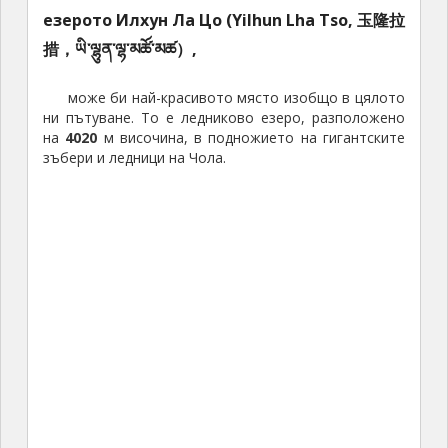
езерото Илхун Ла Цо (Yilhun Lha Tso, 玉隆拉
措，ཡི་ལྷུན་ལྷ་མཚོ་མཚ）,
може би най-красивото място изобщо в цялото
ни пътуване. То е ледниково езеро, разположено
на
4020
м височина, в подножието на гигантските
зъбери и ледници на Чола.