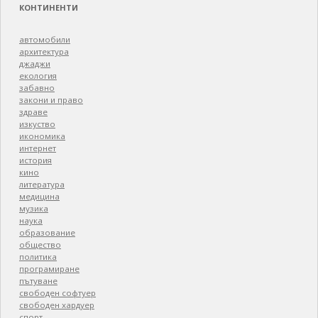
КОНТИНЕНТИ
автомобили
архитектура
джаджи
екология
забавно
закони и право
здраве
изкуство
икономика
интернет
история
кино
литература
медицина
музика
наука
образование
общество
политика
програмиране
пътуване
свободен софтуер
свободен хардуер
спорт