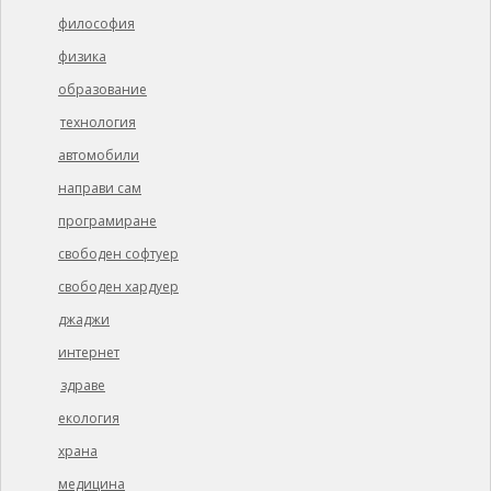
философия
физика
образование
технология
автомобили
направи сам
програмиране
свободен софтуер
свободен хардуер
джаджи
интернет
здраве
екология
храна
медицина