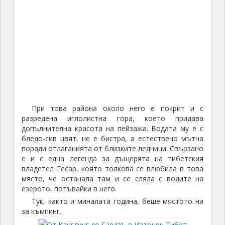
При това района около него е покрит и с
разредена иглолистна гора, което придава
допълнителна красота на пейзажа. Водата му е с
бледо-сив цвят, не е бистра, а естествено мътна
поради отлаганията от близките ледници. Свързано
е и с една легенда за дъщерята на тибетския
владетел Гесар, която толкова се влюбила в това
място, че останала там и се сляла с водите на
езерото, потъвайки в него.
Тук, както и миналата година, беше мястото ни
за къмпинг.