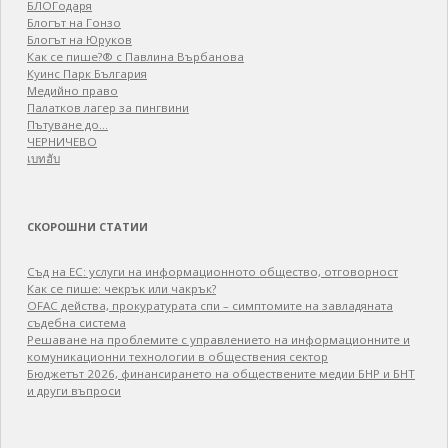
БЛОГодаря
Блогът на Гонзо
Блогът на Юруков
Как се пише?® с Павлина Върбанова
Куинс Парк България
Медийно право
Палатков лагер зa пингвини
Пътуване до…
ЧЕРНИЧЕВО
เบทฮับ
СКОРОШНИ СТАТИИ
Съд на ЕС: услуги на информационното общество, отговорност
Как се пише: чекрък или чакрък?
OFAC действа, прокуратурата спи – симптомите на завладяната
съдебна система
Решаване на проблемите с управлението на информационните и
комуникационни технологии в обществения сектор
Бюджетът 2026, финансирането на обществените медии БНР и БНТ
и други въпроси