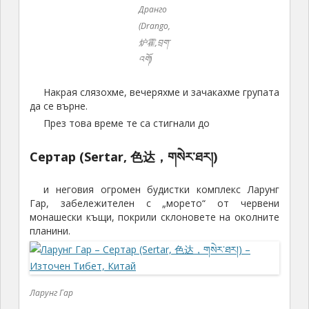
Дранго
(Drango,
炉霍,བྲག་
འགོ)
Накрая слязохме, вечеряхме и зачакахме групата
да се върне.
През това време те са стигнали до
Сертар (Sertar, 色达，གསེར་ཐར།)
и неговия огромен будистки комплекс Ларунг
Гар, забележителен с „морето“ от червени
монашески къщи, покрили склоновете на околните
планини.
Ларунг Гар