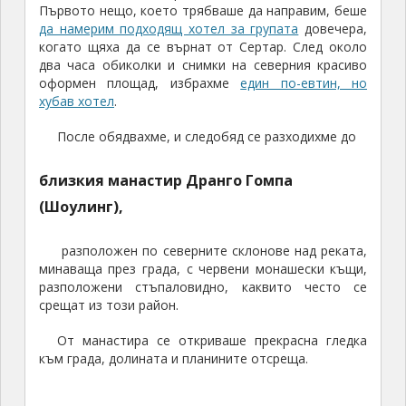
Първото нещо, което трябваше да направим, беше
да намерим подходящ хотел за групата
довечера,
когато щяха да се върнат от Сертар. След около
два часа обиколки и снимки на северния красиво
оформен площад, избрахме
един по-евтин, но
хубав хотел
.
После обядвахме, и следобяд се разходихме до
близкия манастир Дранго Гомпа
(Шоулинг),
разположен по северните склонове над реката,
минаваща през града, с червени монашески къщи,
разположени стъпаловидно, каквито често се
срещат из този район.
От манастира се откриваше прекрасна гледка
към града, долината и планините отсреща.