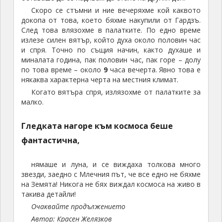
Скоро се стъмни и ние вечеряхме кой каквото
докопа от това, което бяхме накупили от Гардзъ.
След това влязохме в палатките. По едно време
излезе силен вятър, който духа около половин час
и спря. Точно по същия начин, както духаше и
миналата година, пак половин час, пак горе – долу
по това време – около
9
часа вечерта. Явно това е
някаква характерна черта на местния климат.
Когато вятъра спря, излязохме от палатките за
малко.
Гледката нагоре към космоса беше
фантастична,
нямаше и луна, и се виждаха толкова много
звезди, заедно с Млечния път, че все едно не бяхме
на Земята! Никога не бях виждал космоса на живо в
такива детайли!
Очаквайте продължението
Автор: Красен Желязков