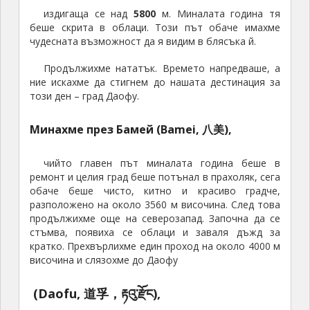
издигаща се над
5800
м. Миналата година тя
беше скрита в облаци. Този път обаче имахме
чудесната възможност да я видим в блясъка й.
Продължихме нататък. Времето напредваше, а
ние искахме да стигнем до нашата дестинация за
този ден – град Даофу.
Минахме през Бамей (Bamei, 八美),
чийто главен път миналата година беше в
ремонт и целия град беше потънал в прахоляк, сега
обаче беше чисто, китно и красиво градче,
разположено на около 3560 м височина. След това
продължихме още на северозапад. Започна да се
стъмва, появиха се облаци и заваля дъжд за
кратко. Прехвърлихме един проход на около 4000 м
височина и слязохме до Даофу
(Daofu, 道孚，རྟའུ་རྫོང),