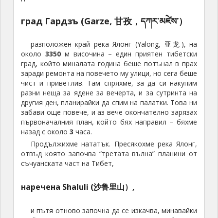
град Гардзъ (Garze, 甘孜，དཀར་མཛེས་）
разположен край река Ялонг (Yalong, 亚龙), на
около
3350
м височина – един приятен тибетски
град, който миналата година беше потънал в прах
заради ремонта на повечето му улици, но сега беше
чист и приветлив. Там спряхме, за да си накупим
разни неща за ядене за вечерта, и за сутринта на
другия ден, планирайки да спим на палатки. Това ни
забави още повече, и аз вече окончателно зарязах
първоначалния план, който бях направил – бяхме
назад с около
3
часа.
Продължихме нататък. Пресякохме река Ялонг,
отвъд която започва “третата вълна” планини от
съчуанската част на Тибет,
наречена Shaluli (沙鲁里山）,
и пътя отново започна да се изкачва, минавайки