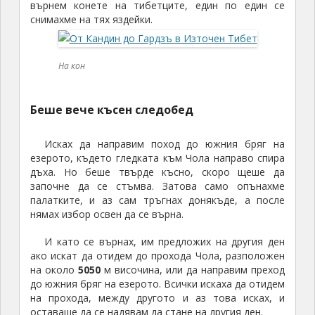
върнем конете на тибетците, един по един се
снимахме на тях яздейки.
На кон
Беше вече късен следобед
Исках да направим поход до южния бряг на
езерото, където гледката към Чола направо спира
дъха. Но беше твърде късно, скоро щеше да
започне да се стъмва. Затова само опънахме
палатките, и аз сам тръгнах донякъде, а после
нямах избор освен да се върна.
И като се върнах, им предложих на другия ден
ако искат да отидем до прохода Чола, разположен
на около
5050
м височина, или да направим преход
до южния бряг на езерото. Всички искаха да отидем
на прохода, между другото и аз това исках, и
оставаше да се надявам да стане на другия ден.