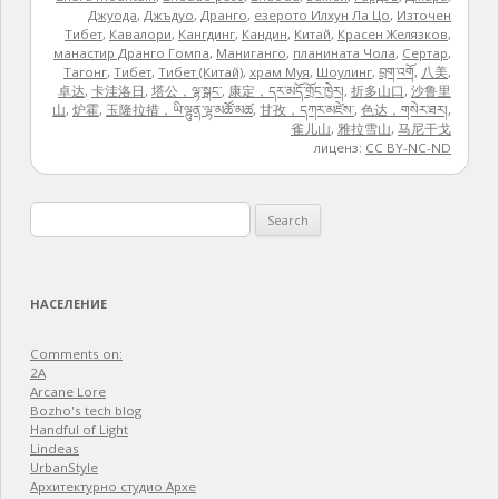
Джуода
,
Джъдуо
,
Дранго
,
езерото Илхун Ла Цо
,
Източен
Тибет
,
Кавалори
,
Кангдинг
,
Кандин
,
Китай
,
Красен Желязков
,
манастир Дранго Гомпа
,
Маниганго
,
планината Чола
,
Сертар
,
Тагонг
,
Тибет
,
Тибет (Китай)
,
храм Муя
,
Шоулинг
,
བྲག་འགོ
,
八美
,
卓达
,
卡洼洛日
,
塔公，ལྷ་སྒང་
,
康定，དར་མདོ་གྲོང་ཁྱེར།
,
折多山口
,
沙鲁里
山
,
炉霍
,
玉隆拉措，ཡི་ལྷུན་ལྷ་མཚོ་མཚ
,
甘孜，དཀར་མཛེས་
,
色达，གསེར་ཐར།
,
雀儿山
,
雅拉雪山
,
马尼干戈
лиценз:
CC BY-NC-ND
Search
for:
НАСЕЛЕНИЕ
Comments on:
2A
Arcane Lore
Bozho's tech blog
Handful of Light
Lindeas
UrbanStyle
Архитектурно студио Архе