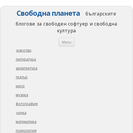
Свободна планета
българските
блогове за свободен софтуер и свободна
култура
Skip
Menu
to
content
изкуство
литература
архитектура
театър
кино
музика
фотография
наука
математика
психология