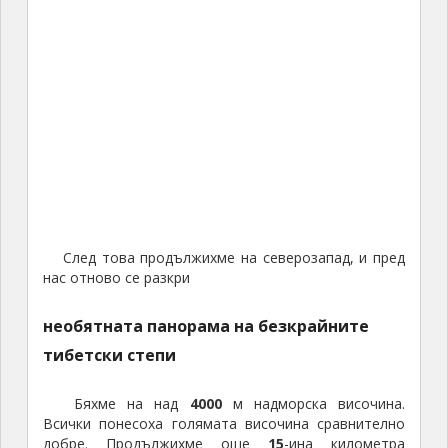
След това продължихме на северозапад, и пред
нас отново се разкри
необятната панорама на безкрайните
тибетски степи
Бяхме на над
4000
м надморска височина.
Всички понесоха голямата височина сравнително
добре. Продължихме още
15
-ина километра