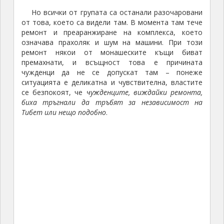
Но всички от групата са останали разочаровани
от това, което са видели там. В момента там тече
ремонт и преаранжиране на комплекса, което
означава прахоляк и шум на машини. При този
ремонт някои от монашеските къщи биват
премахнати, и всъщност това е причината
чужденци да не се допускат там – понеже
ситуацията е деликатна и чувствителна, властите
се безпокоят, че
чужденците, виждайки ремонта,
биха тръгнали да тръбят за независимост на
Тибет или нещо подобно
.