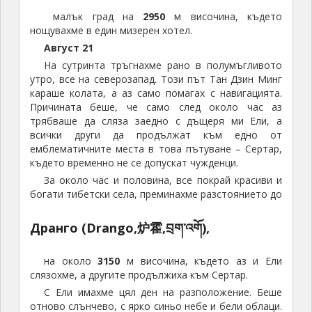
малък град на
2950
м височина, където
нощувахме в един мизерен хотел.
Август 21
На сутринта тръгнахме рано в полумъгливото
утро, все на северозапад. Този път Тан Дзин Минг
караше колата, а аз само помагах с навигацията.
Причината беше, че само след около час аз
трябваше да сляза заедно с дъщеря ми Ели, а
всички други да продължат към едно от
емблематичните места в това пътуване – Сертар,
където временно не се допускат чужденци.
За около час и половина, все покрай красиви и
богати тибетски села, преминахме разстоянието до
Дранго (Drango,炉霍,བྲག་འགོ),
на около
3150
м височина, където аз и Ели
слязохме, а другите продължиха към Сертар.
С Ели имахме цял ден на разположение. Беше
отново слънчево, с ярко синьо небе и бели облаци.