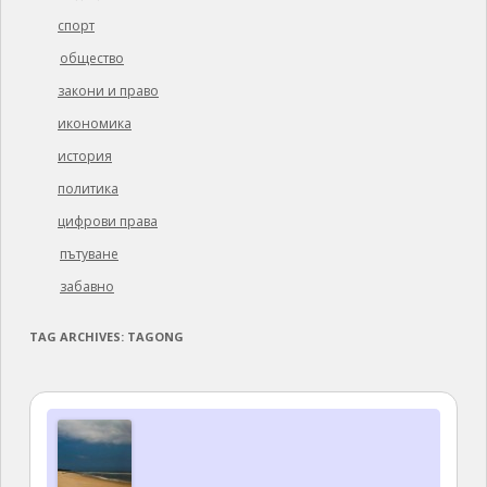
спорт
общество
закони и право
икономика
история
политика
цифрови права
пътуване
забавно
TAG ARCHIVES:
TAGONG