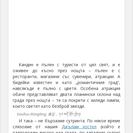
Кандин е пълен с туристи от цял свят, и е
оживен до късно през нощта – пълен е с
ресторанти, магазини със сувенири, атракции. А
бидейки известен и като „романтичния град“,
навсякъде е пълно с цветя. Особена атракция
обаче представляват двата планински склона над
града през нощта – те са покрити с хиляди лампи,
които светят като безброй звезди.
Кандин (Kangding, 康定，དར་མདོ་གྲོང་ཁྱེར།)
И така – не бързахме сутринта. По някое време
слязохме от нашия
Джълам хостел
(който е
разположен високо над града, по западния склон)