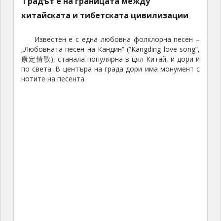
Градът е на границата между
китайската и тибетската цивилизации
Известен е с една любовна фолклорна песен –
„Любовната песен на Кандин“ (“Kangding love song”,
康定情歌), станала популярна в цял Китай, и дори и
по света. В центъра на града дори има монумент с
нотите на песента.