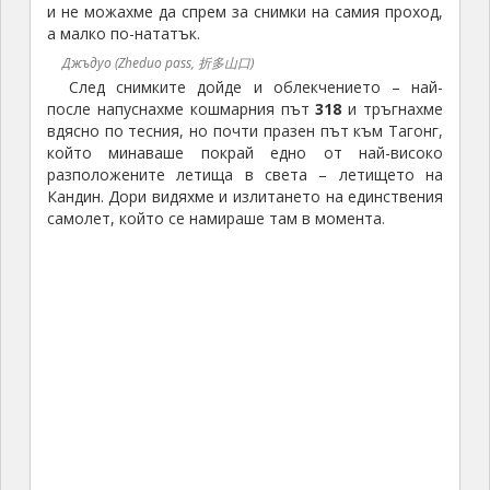
и не можахме да спрем за снимки на самия проход,
а малко по-нататък.
Джъдуо (Zheduo pass, 折多山口)
След снимките дойде и облекчението – най-
после напуснахме кошмарния път
318
и тръгнахме
вдясно по тесния, но почти празен път към Тагонг,
който минаваше покрай едно от най-високо
разположените летища в света – летището на
Кандин. Дори видяхме и излитането на единствения
самолет, който се намираше там в момента.