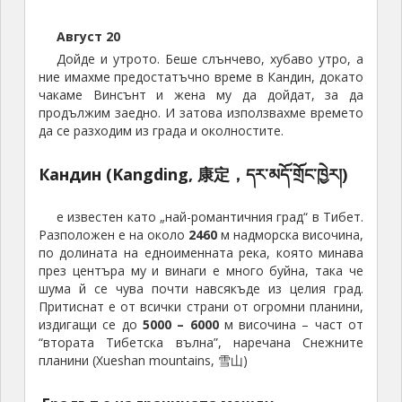
Август 20
Дойде и утрото. Беше слънчево, хубаво утро, а
ние имахме предостатъчно време в Кандин, докато
чакаме Винсънт и жена му да дойдат, за да
продължим заедно. И затова използвахме времето
да се разходим из града и околностите.
Кандин (Kangding, 康定，དར་མདོ་གྲོང་ཁྱེར།)
е известен като „най-романтичния град“ в Тибет.
Разположен е на около
2460
м надморска височина,
по долината на едноименната река, която минава
през центъра му и винаги е много буйна, така че
шума й се чува почти навсякъде из целия град.
Притиснат е от всички страни от огромни планини,
издигащи се до
5000 – 6000
м височина – част от
“втората Тибетска вълна”, наречана Снежните
планини (Xueshan mountains, 雪山)