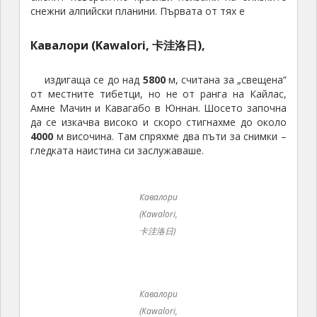
снежни алпийски планини. Първата от тях е
Кавалори (Kawalori, 卡洼洛日),
издигаща се до над
5800
м, считана за „свещена“
от местните тибетци, но не от ранга на Кайлас,
Амне Мачин и Кавагабо в Юннан. Шосето започна
да се изкачва високо и скоро стигнахме до около
4000
м височина. Там спряхме два пъти за снимки –
гледката наистина си заслужаваше.
Кавалори
(Kawalori,
卡洼洛日)
Кавалори
(Kawalori,