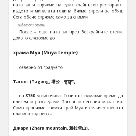
нататък и спряхме на един крайпътен ресторант,
където и миналата година бяхме спрели за обяд.
Сега обаче спряхме само за снимки.
Тибетски степи
После – още нататък през безкрайните степи,
докато слязохме до
храма Муя (Muya temple)
северно от градчето
Тагонг (Tagong, 塔公，ལྷ་སྒང་,
на
3750
м височина. Този път нямахме време да
влезем и разгледаме Тагонг и неговия манастир.
Само правихме снимки край Муя и величествената
планина зад него –
Джара (Zhara mountain, 雅拉雪山),