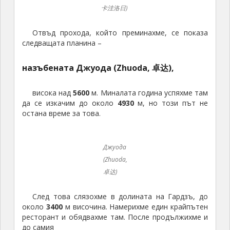
卡洼洛日)
Отвъд прохода, който преминахме, се показа
следващата планина –
назъбената Джуода (Zhuoda, 卓达),
висока над
5600
м. Миналата година успяхме там
да се изкачим до около
4930
м, но този път не
остана време за това.
Джуода
(Zhuoda,
卓达)
След това слязохме в долината на Гардзъ, до
около
3400
м височина. Намерихме един крайпътен
ресторант и обядвахме там. После продължихме и
до самия