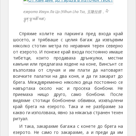
езерото Илхун Ла Цо (Yilhun Lha Tso, 玉隆拉措，ཡི་
ལྷུན་ལྷ་མཚོ་མཚ）
Спряхме колите на паркинга пред входа край
шосето, и трябваше с целия багаж да извървим
няколко стотин метра по неравния терен северно
от езерото. И понеже край входа постоянно имаше
тибетци, които продаваха дрънкулки, местни
камъни или предлагаха яздене на коне, Винсънт се
възползва от случая и им плати да натоварят
всичките палатки на два коня, и да ги закарат до
брега. Междувременно няколко деца постоянно се
навъртаха около нас и просеха бонбони. Не
приемаха нищо друго, само бонбони. После
видяхме стотици бонбонени обвивки, изхвърлени
край брега на езерото. Така и не разбрахме за
какво ги използваха, явно за някакъв странен техен
ритуал.
И така, закарахме багажа с конете до брега на
езерото. Не само го закарахме, а и преди да им