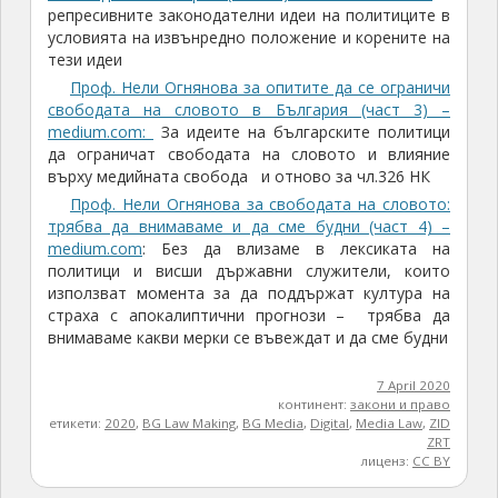
репресивните законодателни идеи на политиците в
условията на извънредно положение и корените на
тези идеи
Проф. Нели Огнянова за опитите да се ограничи
свободата на словото в България (част 3) –
medium.com:
За идеите на българските политици
да ограничат свободата на словото и влияние
върху медийната свобода и отново за чл.326 НК
Проф. Нели Огнянова за свободата на словото:
трябва да внимаваме и да сме будни (част 4) –
medium.com
: Без да влизаме в лексиката на
политици и висши държавни служители, които
използват момента за да поддържат култура на
страха с апокалиптични прогнози – трябва да
внимаваме какви мерки се въвеждат и да сме будни
7 April 2020
континент:
закони и право
етикети:
2020
,
BG Law Making
,
BG Media
,
Digital
,
Media Law
,
ZID
ZRT
лиценз:
CC BY