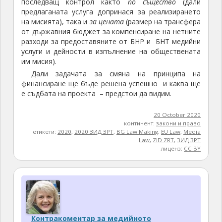
последващ контрол както
по същество
(дали
предлаганата услуга допринася за реализирането
на мисията), така и
за цената
(размер на трансфера
от държавния бюджет за компенсиране на нетните
разходи за предоставяните от БНР и БНТ медийни
услуги и дейности в изпълнение на обществената
им мисия).
Дали задачата за смяна на принципа на
финансиране ще бъде решена успешно и каква ще
е съдбата на проекта – предстои да видим.
20 October 2020
континент:
закони и право
етикети:
2020
,
2020 ЗИД ЗРТ
,
BG Law Making
,
EU Law
,
Media
Law
,
ZID ZRT
,
ЗИД ЗРТ
лиценз:
CC BY
Контракоментар за медийното