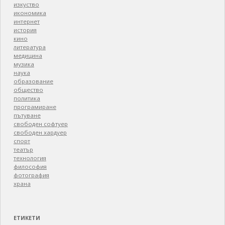
изкуство
икономика
интернет
история
кино
литература
медицина
музика
наука
образование
общество
политика
програмиране
пътуване
свободен софтуер
свободен хардуер
спорт
театър
технология
философия
фотография
храна
ЕТИКЕТИ