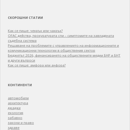
СКОРОШНИ СТАТИИ
Как се пише: чекрък или чакрък?
OFAC действа, прокуратурата спи – симптомите на завладяната
съдебна система
Решаване на проблемите с управлението на информационните и
комуникационни технологии в обществения сектор
Бюджетът 2026, финансирането на обществените медии БНР и БНТ
и други въпроси
Как се пише: амфора или анфора?
КОНТИНЕНТИ
автомобили
архитектура
джаджи
екология
забавно
закони и право
здраве