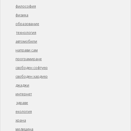
философия
физика
образование
технология
автомобили
направи сам
програмиране
свободен софтуер
свободен хардуер
джаджи
интернет
здраве
екология
храна
медицина