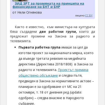
ЗИД ЗРТ за промяната на принципа на
финансиране на БНТ и БНР
от Нели Огнянова
лиценз
CC BY
Както е известно, към министъра на културата
бяха създадени
две работни групи,
които да
предложат промени на Закона за радиото и
телевизията.
Първата работна група
имаше за цел да
изготви проект за националната мярка, която
да въведе третата ревизия на медийната
директива (Директива 2018/1808) в Закона за
радиото и телевизията.
Проектът премина
обществено обсъждане
и следва пътя,
предвиден в Закона за нормативните актове –
планиран е за одобряване от МС на 21
октомври, т. 18 от дневния ред (update:
одобрен) – следва внасяне в Народното
събрание.