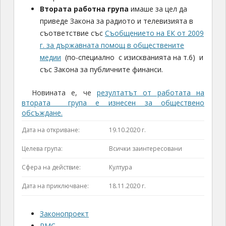
Втората работна група
имаше за цел да
приведе Закона за радиото и телевизията в
съответствие със
Съобщението на ЕК от 2009
г. за държавната помощ в обществените
медии
(по-специално с изискванията на т.6) и
със Закона за публичните финанси.
Новината е, че
резултатът от работата на
втората група е изнесен за обществено
обсъждане.
Дата на откриване:
19.10.2020 г.
Целева група:
Всички заинтересовани
Сфера на действие:
Култура
Дата на приключване:
18.11.2020 г.
Законопроект
РМС