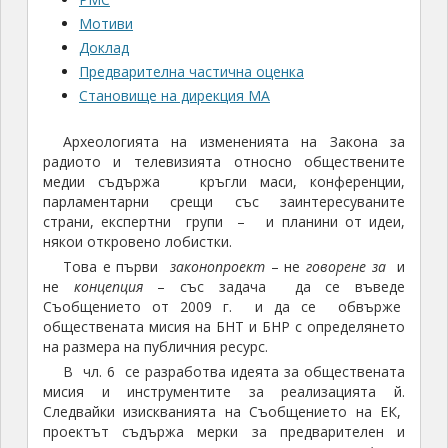
Мотиви
Доклад
Предварителна частична оценка
Становище на дирекция МА
Археологията на измененията на Закона за
радиото и телевизията относно обществените
медии съдържа кръгли маси, конференции,
парламентарни срещи със заинтересуваните
страни, експертни групи – и планини от идеи,
някои откровено лобистки.
Това е първи
законопроект
– не
говорене за
и
не
концепция
– със задача да се въведе
Съобщението от 2009 г. и да се обвърже
обществената мисия на БНТ и БНР с определянето
на размера на публичния ресурс.
В чл. 6 се разработва идеята за обществената
мисия и инструментите за реализацията й.
Следвайки изискванията на Съобщението на ЕК,
проектът съдържа мерки за предварителен и