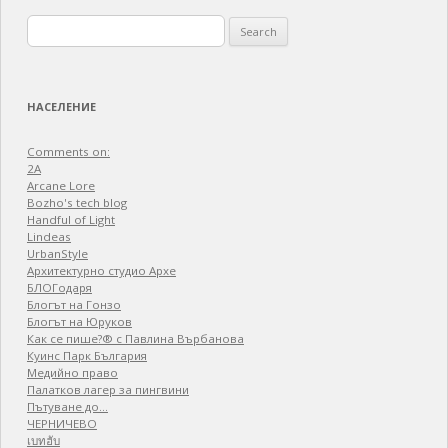
Search
for:
НАСЕЛЕНИЕ
Comments on:
2A
Arcane Lore
Bozho's tech blog
Handful of Light
Lindeas
UrbanStyle
Архитектурно студио Архе
БЛОГодаря
Блогът на Гонзо
Блогът на Юруков
Как се пише?® с Павлина Върбанова
Куинс Парк България
Медийно право
Палатков лагер зa пингвини
Пътуване до…
ЧЕРНИЧЕВО
เบทฮับ