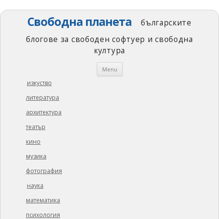
Свободна планета
българските
блогове за свободен софтуер и свободна
култура
Skip
Menu
to
content
изкуство
литература
архитектура
театър
кино
музика
фотография
наука
математика
психология