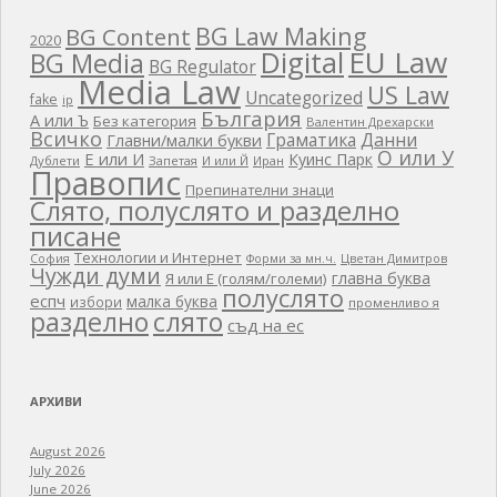
BG Law Making
BG Content
2020
EU Law
Digital
BG Media
BG Regulator
Media Law
US Law
Uncategorized
fake
ip
България
А или Ъ
Без категория
Валентин Дрехарски
Всичко
Граматика
Данни
Главни/малки букви
О или У
Е или И
Куинс Парк
Дублети
Запетая
И или Й
Иран
Правопис
Препинателни знаци
Слято, полуслято и разделно
писане
Технологии и Интернет
Цветан Димитров
София
Форми за мн.ч.
Чужди думи
главна буква
Я или Е (голям/големи)
полуслято
еспч
малка буква
избори
променливо я
разделно
слято
съд на ес
АРХИВИ
August 2026
July 2026
June 2026