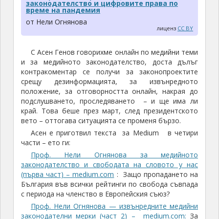
законодателство и цифровите права по
време на пандемия
от Нели Огнянова
лиценз
CC BY
С Асен Генов говорихме онлайн по медийни теми
и за медийното законодателство, доста дълъг
контракоментар се получи за законопроектите
срещу дезинформацията, за извънредното
положение, за отговорността онлайн, накрая до
подслушването, проследяването – и ще има ли
край. Това беше през март, след президентското
вето – оттогава ситуацията се променя бързо.
Асен е приготвил текста за Medium в четири
части – ето ги:
Проф. Нели Огнянова за медийното
законодателство и свободата на словото у нас
(първа част) – medium.com
: Защо пропадането на
България във всички рейтинги по свобода съвпада
с периода на членство в Европейския съюз?
Проф. Нели Огнянова — извънредните медийни
законодателни мерки (част 2) – medium.com:
За