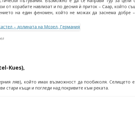
стически пътувания. Възможно е да се направи тур за цели 
ои от корабите навлизат и по десния ѝ приток – Саар, който с
ението на един феномен, който не можах да заснема добре –
тел
el-Kues),
еверния ляв), който имах възможност да пообиколя. Селището 
ви стари къщи и погледи над покривите към реката.