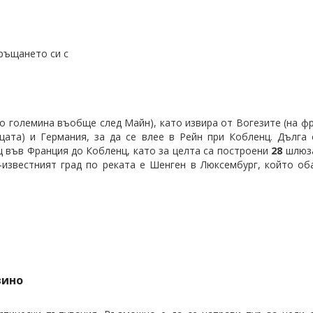
ръщането си с
о големина въобще след Майн), като извира от Вогезите (на фр
цата) и Германия, за да се влее в Рейн при Кобленц. Дълга
 във Франция до Кобленц, като за целта са построени
28
шлюз
-известният град по реката е Шенген в Люксембург, който об
вино