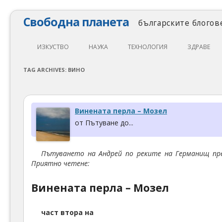
Свободна планета
българските блогове
ИЗКУСТВО
НАУКА
ТЕХНОЛОГИЯ
ЗДРАВЕ
ЛИТЕРАТУРА
МАТЕМАТИКА
АВТОМОБИЛИ
ЕКОЛОГИЯ
TAG ARCHIVES:
ВИНО
АРХИТЕКТУРА
ПСИХОЛОГИЯ
НАПРАВИ САМ
ХРАНА
ТЕАТЪР
ФИЛОСОФИЯ
ПРОГРАМИРАНЕ
МЕДИЦИНА
Винената перла – Мозел
КИНО
ФИЗИКА
СВОБОДЕН СОФТУЕР
СПОРТ
от Пътуване до...
МУЗИКА
ОБРАЗОВАНИЕ
СВОБОДЕН ХАРДУЕР
Пътуването на Андрей по реките на Германищ пре
ФОТОГРАФИЯ
ДЖАДЖИ
Приятно четене:
ИНТЕРНЕТ
Винената перла – Мозел
част втора на