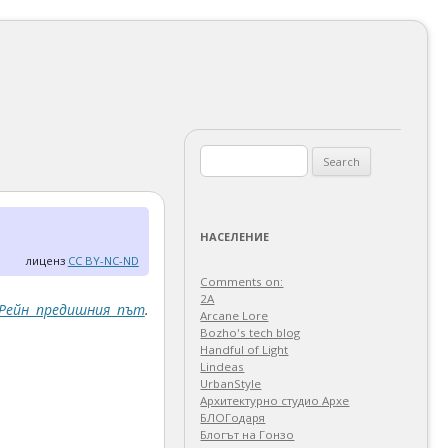
Search
for:
НАСЕЛЕНИЕ
лиценз
CC BY-NC-ND
Comments on:
2A
Рейн предишния път
.
Arcane Lore
Bozho's tech blog
Handful of Light
Lindeas
UrbanStyle
Архитектурно студио Архе
БЛОГодаря
Блогът на Гонзо