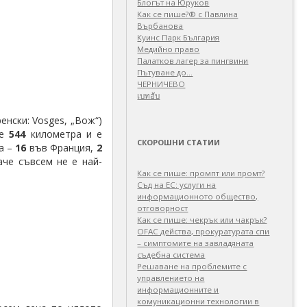
Блогът на Юруков
Как се пише?® с Павлина
Върбанова
Куинс Парк България
Медийно право
Палатков лагер зa пингвини
Пътуване до…
ЧЕРНИЧЕВО
เบทฮับ
енски: Vosges, „Вож“)
 е
544
километра и е
СКОРОШНИ СТАТИИ
а –
16
във Франция,
2
аче съвсем не е най-
Как се пише: промпт или промт?
Съд на ЕС: услуги на
информационното общество,
отговорност
Как се пише: чекрък или чакрък?
OFAC действа, прокуратурата спи
– симптомите на завладяната
съдебна система
Решаване на проблемите с
управлението на
информационните и
комуникационни технологии в