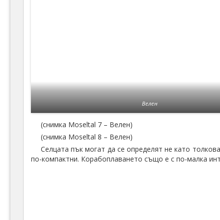
Велен
(снимка Moseltal 7 – Велен)
(снимка Moseltal 8 – Велен)
Селцата пък могат да се определят не като толкова
по-компактни. Корабоплаването също е с по-малка инт