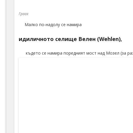
Граах
Малко по-надолу се намира
идиличното селище Велен (Wehlen),
където се намира поредният мост над Мозел (за разл