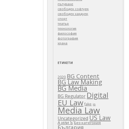
пътуване
свободен софтуер
свободен хардуер
спорт
театър
технология
философия
фотография
храна
ЕТИКЕТИ
BG Content
2020
BG Law Making
BG Media
Digital
BG Regulator
EU Law
fake
ip
Media Law
US Law
Uncategorized
А или Ъ
Без категория
България