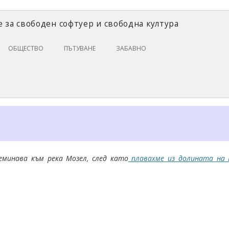
 за свободен софтуер и свободна култура
Skip
ОБЩЕСТВО
ПЪТУВАНЕ
ЗАБАВНО
to
content
ЗАКОНИ И ПРАВО
ИКОНОМИКА
ИСТОРИЯ
ПОЛИТИКА
ЦИФРОВИ ПРАВА
минава към река Мозел, след като
плавахме из долината на 