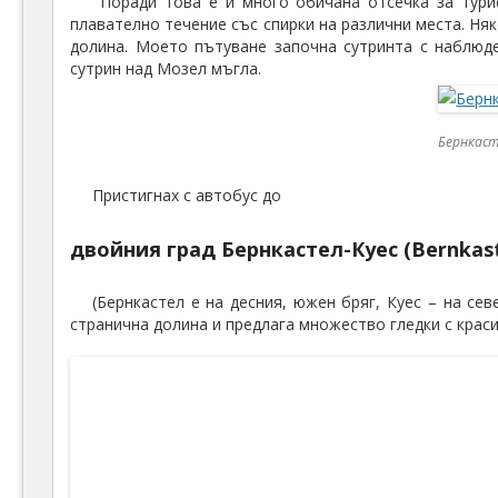
Поради това е и много обичана отсечка за тури
плавателно течение със спирки на различни места. Няк
долина. Моето пътуване започна сутринта с наблюд
сутрин над Мозел мъгла.
Бернкас
Пристигнах с автобус до
двойния град Бернкастел-Куес (Bernkast
(Бернкастел е на десния, южен бряг, Куeс – на с
странична долина и предлага множество гледки с краси