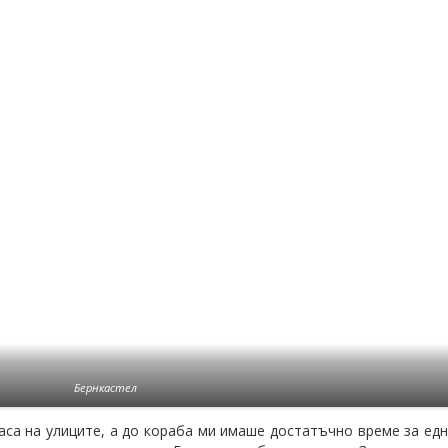
Бернкастел
раса на улиците, а до кораба ми имаше достатъчно време за едн