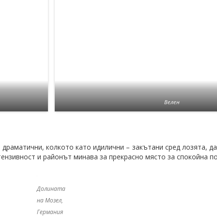
Велен
 драматични, колкото като идилични – закътани сред лозята, д
ензивност и районът минава за прекрасно място за спокойна по
Долината
на Мозел,
Германия