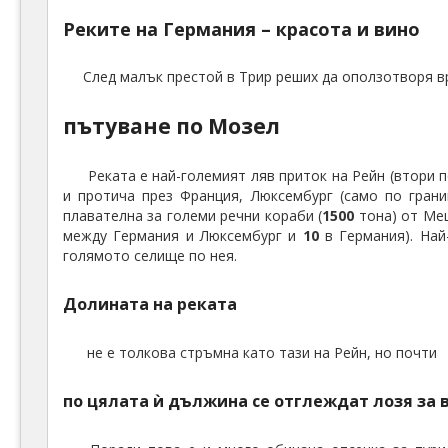
Реките на Германия – красота и вино
След малък престой в Трир реших да оползотворя в
пътуване по Мозел
Реката е най-големият ляв приток на Рейн (втори п
и протича през Франция, Люксембург (само по грани
плавателна за големи речни кораби (
1500
тона) от Мец
между Германия и Люксембург и
10
в Германия). Най
голямото селище по нея.
Долината на реката
не е толкова стръмна като тази на Рейн, но почти
по цялата ѝ дължина се отглеждат лозя за 