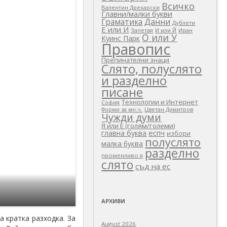
Всичко
Валентин Дрехарски
Главни/малки букви
Граматика
Данни
Дублети
Е или И
Запетая
И или Й
Иран
О или У
Куинс Парк
Правопис
Препинателни знаци
Слято, полуслято
и разделно
писане
Технологии и Интернет
София
Цветан Димитров
Форми за мн.ч.
Чужди думи
Я или Е (голям/големи)
еспч
главна буква
избори
полуслято
малка буква
разделно
променливо я
слято
съд на ес
АРХИВИ
а кратка разходка. За
August 2026