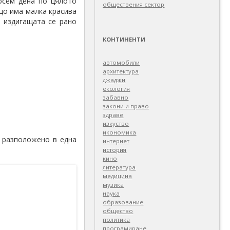
осем дена по цялото
обществения сектор
ъщо има малка красива
 издигащата се рано
КОНТИНЕНТИ
автомобили
архитектура
джаджи
екология
забавно
закони и право
здраве
изкуство
икономика
е разположено в една
интернет
история
кино
литература
медицина
музика
наука
образование
общество
политика
програмиране