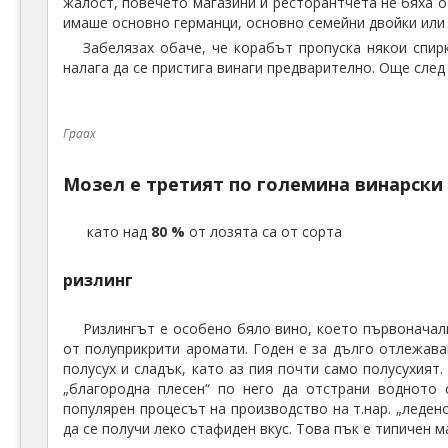
жалост, повечето магазини и ресторантчета не бяха о
имаше основно германци, основно семейни двойки или 
Забелязах обаче, че корабът пропуска някои спир
налага да се пристига винаги предварително. Още след
Граах
Мозел е третият по големина винарски 
като над
80 %
от лозята са от сорта
ризлинг
Ризлингът е особено бяло вино, което първоначалн
от полуприкрити аромати. Годен е за дълго отлежаван
полусух и сладък, като аз пия почти само полусухият
„благородна плесен“ по него да отстрани водното
популярен процесът на производство на т.нар. „ледено
да се получи леко стафиден вкус. Това пък е типичен 