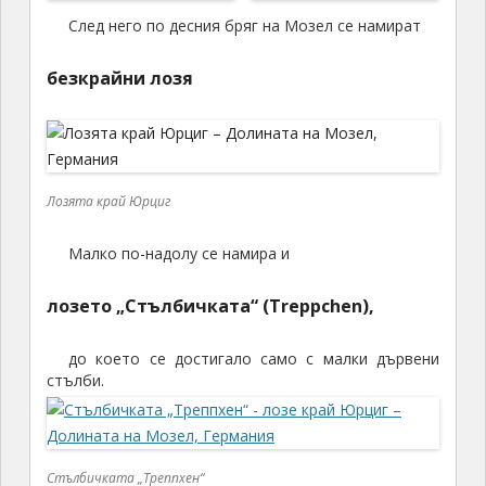
Мозел при Юрциг
Мозел при Юрциг
След него по десния бряг на Мозел се намират
безкрайни лозя
Лозята край Юрциг
Малко по-надолу се намира и
лозето „Стълбичката“ (Treppchen),
до което се достигало само с малки дървени
стълби.
Стълбичката „Треппхен“