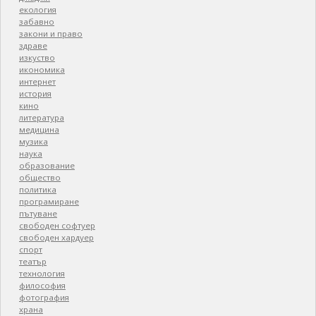
екология
забавно
закони и право
здраве
изкуство
икономика
интернет
история
кино
литература
медицина
музика
наука
образование
общество
политика
програмиране
пътуване
свободен софтуер
свободен хардуер
спорт
театър
технология
философия
фотография
храна