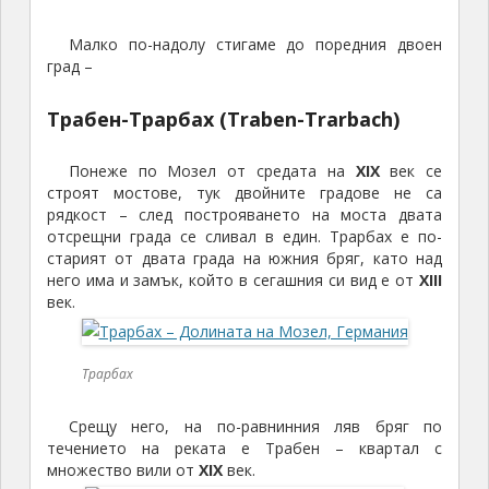
Малко по-надолу стигаме до поредния двоен
град –
Трабен-Трарбах (Traben-Trarbach)
Понеже по Мозел от средата на
XIX
век се
строят мостове, тук двойните градове не са
рядкост – след построяването на моста двата
отсрещни града се сливал в един. Трарбах е по-
старият от двата града на южния бряг, като над
него има и замък, който в сегашния си вид е от
XIII
век.
Трарбах
Срещу него, на по-равнинния ляв бряг по
течението на реката е Трабен – квартал с
множество вили от
XIX
век.