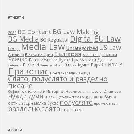
ЕТИКЕТИ
BG Law Making
BG Content
2020
EU Law
Digital
BG Media
BG Regulator
Media Law
US Law
Uncategorized
fake
ip
България
А или Ъ
Без категория
Валентин Дрехарски
Всичко
Граматика
Данни
Главни/малки букви
О или У
Е или И
Куинс Парк
Дублети
Запетая
И или Й
Иран
Правопис
Препинателни знаци
Слято, полуслято и разделно
писане
Технологии и Интернет
Цветан Димитров
София
Форми за мн.ч.
Чужди думи
главна буква
Я или Е (голям/големи)
полуслято
еспч
малка буква
избори
променливо я
разделно
слято
съд на ес
АРХИВИ