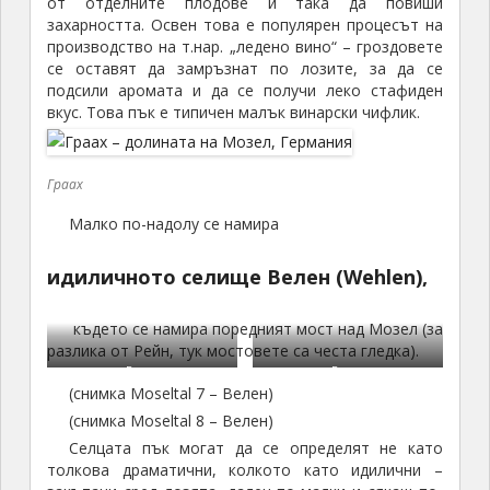
от отделните плодове и така да повиши
захарността. Освен това е популярен процесът на
производство на т.нар. „ледено вино“ – гроздовете
се оставят да замръзнат по лозите, за да се
подсили аромата и да се получи леко стафиден
вкус. Това пък е типичен малък винарски чифлик.
Граах
Малко по-надолу се намира
идиличното селище Велен (Wehlen),
където се намира поредният мост над Мозел (за
разлика от Рейн, тук мостовете са честа гледка).
Велен
Велен
(снимка Moseltal 7 – Велен)
(снимка Moseltal 8 – Велен)
Селцата пък могат да се определят не като
толкова драматични, колкото като идилични –