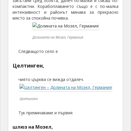
закътани сред лозята, далеч по-малки и сякаш по-
компактни. Корабоплаването също е с по-малка
интензивност и районът минава за прекрасно
място за спокойна почивка.
Долината на Мозел, Германия
Следващото село е
Целтинген,
чиято църква се вижда отдалеч.
Целтинген
Тук преминаваме и първия
шлюз на Мозел,