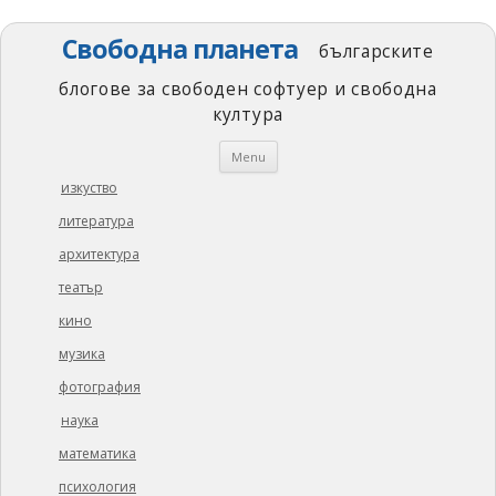
Свободна планета
българските
блогове за свободен софтуер и свободна
култура
Skip
Menu
to
content
изкуство
литература
архитектура
театър
кино
музика
фотография
наука
математика
психология