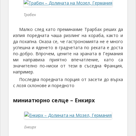
Трабен
Малко след като преминахме Трарбах реших да
изпия поредната чаша ризлинг на кораба, както и
да похапна. Оказа се, че гастрономията не е много
успешна и яденето в градчетата по реката е доста
по-добро. Впрочем, цените на храната в Германия
ми направиха приятно впечатление, като са
значително по-ниски от тези в съседна Франция,
например.
Последва поредната порция от засети до върха
с лозя склонове и поредното
миниатюрно селце – Енкирх
Енкирх