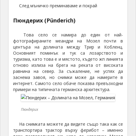
След мъничко преминаваме и покрай
Пюндерих (Pünderich)
Това село се намира до един от най-
фотографираните меандри на Мозел почти в
центъра на долината между Трир и Кобленц.
Основният поминък и тук са лозарството и
туризма, като това е и мястото, където жп линията
отново излиза на брега на реката от високата
равнина на север. За съжаление, не успях да
заснема завоя, но снимки може да намерите в
интернет. Самото село обаче показва превъзходни
примери на типичната германска архитектура.
Пюндерих
На снимката можете да видите също така как се
транспортира трактор върху ферибот – именно