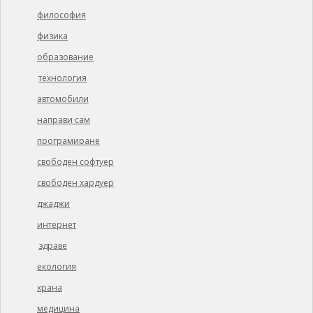
философия
физика
образование
технология
автомобили
направи сам
програмиране
свободен софтуер
свободен хардуер
джаджи
интернет
здраве
екология
храна
медицина