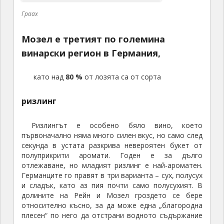
Граах
Мозел е третият по големина
винарски регион в Германия,
като над
80 %
от лозята са от сорта
ризлинг
Ризлингът е особено бяло вино, което
първоначално няма много силен вкус, но само след
секунда в устата разкрива невероятен букет от
полуприкрити аромати. Годен е за дълго
отлежаване, но младият ризлинг е най-ароматен.
Германците го правят в три варианта – сух, полусух
и сладък, като аз пия почти само полусухият. В
долините на Рейн и Мозел гроздето се бере
относително късно, за да може една „благородна
плесен“ по него да отстрани водното съдържание