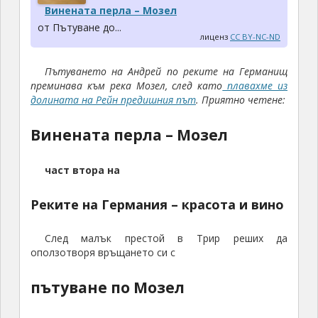
Винената перла – Мозел
от Пътуване до...
лиценз
CC BY-NC-ND
Пътуването на Андрей по реките на Германищ
преминава към река Мозел, след като
плавахме из
долината на Рейн предишния път
. Приятно четене:
Винената перла – Мозел
част втора на
Реките на Германия – красота и вино
След малък престой в Трир реших да
оползотворя връщането си с
пътуване по Мозел