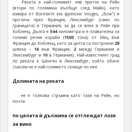
Реката е най-големият ляв приток на Рейн
(втори по големина въобще след Майн), като
извира от Вогезите (на френски: Vosges, „Вож“) и
протича през Франция, Люксембург (само по
границата) и Германия, за да се влее в Рейн при
Кобленц. Дълга е
544
километра и е плавателна за
големи речни кораби (
1500
тона) от Мец във
Франция до Кобленц, като за целта са построени
28
шлюза –
16
във Франция,
2
между Германия и
Люксембург и
10
в Германия). Най-известният град
по реката е Шенген в Люксембург, който обаче
съвсем не е най-голямото селище по нея.
Долината на реката
не е толкова стръмна като тази на Рейн, но
почти
по цялата ѝ дължина се отглеждат лозя
за вино