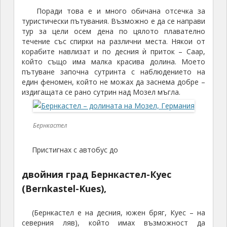
Поради това е и много обичана отсечка за
туристически пътувания. Възможно е да се направи
тур за цели осем дена по цялото плавателно
течение със спирки на различни места. Някои от
корабите навлизат и по десния ѝ приток – Саар,
който също има малка красива долина. Моето
пътуване започна сутринта с наблюдението на
един феномен, който не можах да заснема добре –
издигащата се рано сутрин над Мозел мъгла.
Бернкастел
Пристигнах с автобус до
двойния град Бернкастел-Куес
(Bernkastel-Kues),
(Бернкастел е на десния, южен бряг, Куeс – на
северния ляв), който имах възможност да