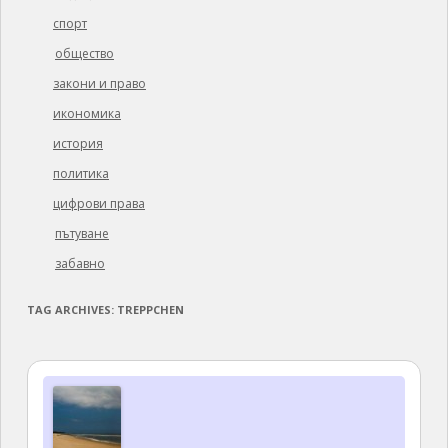
спорт
общество
закони и право
икономика
история
политика
цифрови права
пътуване
забавно
TAG ARCHIVES:
TREPPCHEN