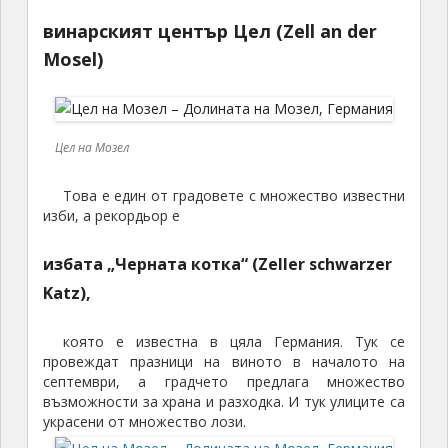
винарският център Цел (Zell an der
Mosel)
Цел на Мозел
Това е един от градовете с множество известни
изби, а рекордьор е
избата „Черната котка“ (Zeller schwarzer
Katz),
която е известна в цяла Германия. Тук се
провеждат празници на виното в началото на
септември, а градчето предлага множество
възможности за храна и разходка. И тук улиците са
украсени от множество лози.