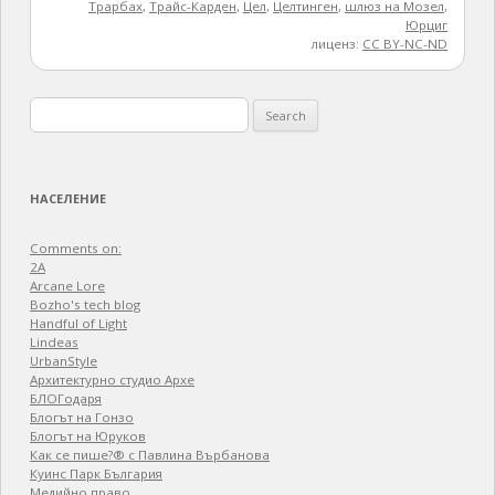
Трарбах
,
Трайс-Карден
,
Цел
,
Целтинген
,
шлюз на Мозел
,
Юрциг
лиценз:
CC BY-NC-ND
Search
for:
НАСЕЛЕНИЕ
Comments on:
2A
Arcane Lore
Bozho's tech blog
Handful of Light
Lindeas
UrbanStyle
Архитектурно студио Архе
БЛОГодаря
Блогът на Гонзо
Блогът на Юруков
Как се пише?® с Павлина Върбанова
Куинс Парк България
Медийно право