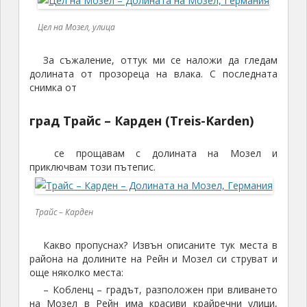
Цел на Мозел, улица
За съжаление, оттук ми се наложи да гледам
долината от прозореца на влака. С последната
снимка от
град Трайс – Карден (Treis-Karden)
се прощавам с долината на Мозел и
приключвам този пътепис.
Трайс – Карден
Какво пропуснах? Извън описаните тук места в
района на долините на Рейн и Мозел си струват и
още няколко места:
– Кобленц – градът, разположен при вливането
на Мозел в Рейн има красиви крайречни улици,