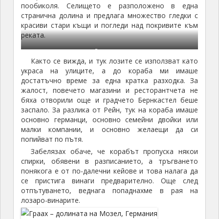
пообиколя. Селището е разположено в една
странична долина и предлага множество гледки с
красиви стари къщи и погледи над покривите към
реката.
Бернкастел
Както се вижда, и тук лозите се използват като
украса на улиците, а до кораба ми имаше
достатъчно време за една кратка разходка. За
жалост, повечето магазини и ресторантчета не
бяха отворили още и градчето Бернкастел беше
заспало. За разлика от Рейн, тук на кораба имаше
основно германци, основно семейни двойки или
малки компании, и основно желаещи да си
попийват по пътя.
Забелязах обаче, че корабът пропуска някои
спирки, обявени в разписанието, а тръгването
понякога е от по-далечни кейове и това налага да
се пристига винаги предварително. Още след
отпътуването, веднага попаднахме в рая на
лозаро-винарите.