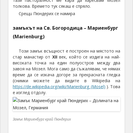
тази пасторалност ме кара да харесвам Мозел
толкова. Времето тук сякаш е спряло.
Срещu Пюндерих се намира
замъкът на Св. Богородица – Мариенбург
(Marienburg)
Този замък всъщност е построен на мястото на
стар манастир от
XII
век, който се издига на най-
високата точка на един полуостров между два
завоя на Мозел. Мога само да съжалявам, че нямах
време да се изкача догоре за прекрасната гледка
(снимки можете да видите в Wikipedia на
https://de.wikipedia.org/wiki/Marienburg_(Mosel)
). Това
е изглед отдолу.
Замък Мариенбург край Пюндерих