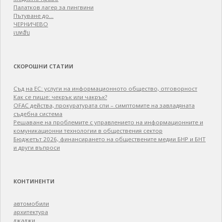
Палатков лагер зa пингвини
Пътуване до…
ЧЕРНИЧЕВО
เบทฮับ
СКОРОШНИ СТАТИИ
Съд на ЕС: услуги на информационното общество, отговорност
Как се пише: чекрък или чакрък?
OFAC действа, прокуратурата спи – симптомите на завладяната
съдебна система
Решаване на проблемите с управлението на информационните и
комуникационни технологии в обществения сектор
Бюджетът 2026, финансирането на обществените медии БНР и БНТ
и други въпроси
КОНТИНЕНТИ
автомобили
архитектура
джаджи