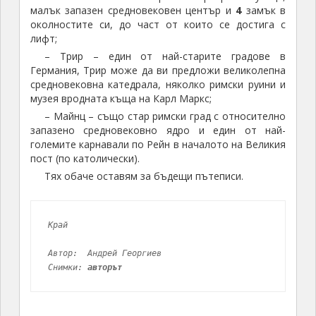
малък запазен средновековен център и
4
замък в
околностите си, до част от които се достига с
лифт;
– Трир – един от най-старите градове в
Германия, Трир може да ви предложи великолепна
средновековна катедрала, няколко римски руини и
музея вродната къща на Карл Маркс;
– Майнц – също стар римски град с относително
запазено средновековно ядро и един от най-
големите карнавали по Рейн в началото на Великия
пост (по католически).
Тях обаче оставям за бъдещи пътеписи.
Край
Автор: 
Андрей Георгиев
Снимки: 
авторът