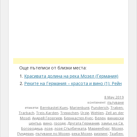
Още пътеписи от близки места:
Красивата долина на река Мозел (Германия)
Реките на Германия – красота и вино (1): Рейн
8 May 2019
континент:
пътуване
етикети:
Bernkastel-Kues
,
Marienburg
,
Punderich
,
Traben-
Trarbach
,
Treis-Karden
,
Treppchen
,
Ürzig
,
Wehlen
,
Zell an der
Mosel
,
Андрей Георгиев
,
Бернкастел-Куес
,
Велен
,
винарски
център
,
вино
,
грозде
,
Другата Германия
,
замък на Св.
Богородица
,
лозе
,
лозе Стълбичката
,
Мариенбург
,
Мозел
,
Пундерих
,
пътуване по Мозел
,
река Мозел
,
ризлинг
,
Трабен-