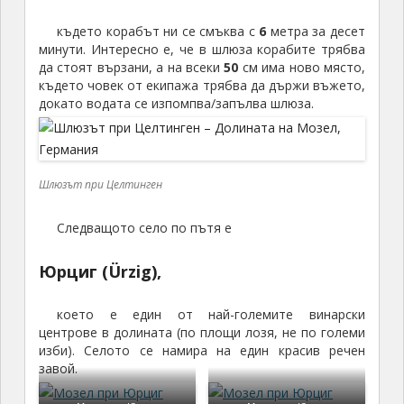
където корабът ни се смъква с
6
метра за десет
минути. Интересно е, че в шлюза корабите трябва
да стоят вързани, а на всеки
50
см има ново място,
където човек от екипажа трябва да държи въжето,
докато водата се изпомпва/запълва шлюза.
Шлюзът при Целтинген
Следващото село по пътя е
Юрциг (Ürzig),
което е един от най-големите винарски
центрове в долината (по площи лозя, не по големи
изби). Селото се намира на един красив речен
завой.